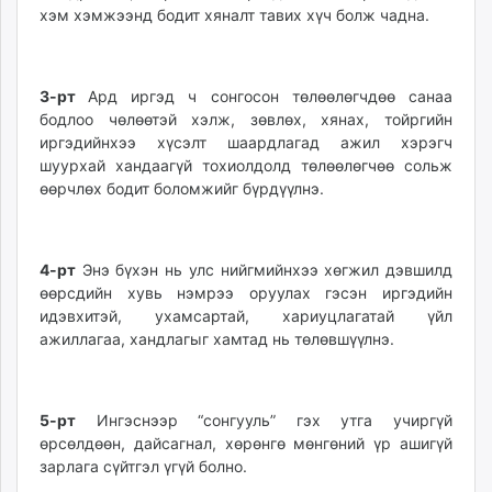
хэм хэмжээнд бодит хяналт тавих хүч болж чадна.
3-рт
Ард иргэд ч сонгосон төлөөлөгчдөө санаа
бодлоо чөлөөтэй хэлж, зөвлөх, хянах, тойргийн
иргэдийнхээ хүсэлт шаардлагад ажил хэрэгч
шуурхай хандаагүй тохиолдолд төлөөлөгчөө сольж
өөрчлөх бодит боломжийг бүрдүүлнэ.
4-рт
Энэ бүхэн нь улс нийгмийнхээ хөгжил дэвшилд
өөрсдийн хувь нэмрээ оруулах гэсэн иргэдийн
идэвхитэй, ухамсартай, хариуцлагатай үйл
ажиллагаа, хандлагыг хамтад нь төлөвшүүлнэ.
5-рт
Ингэснээр “сонгууль” гэх утга учиргүй
өрсөлдөөн, дайсагнал, хөрөнгө мөнгөний үр ашигүй
зарлага сүйтгэл үгүй болно.