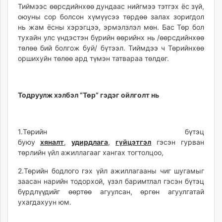
Тиймээс өөрсдийнхөө дундаас нийгмээ тэтгэх ёс зүй,
оюуны сор болсон хүмүүсээ төрдөө залах зоригдол
нь жам ёсны хэрэгцээ, эрмэлзлэл мөн. Бас Төр бол
тухайн улс үндэстэн бүрийн өөрийнх нь /өөрсдийнхөө
төлөө бий болгож буй/ бүтээл. Тиймдээ ч Төрийнхөө
оршихуйн төлөө ард түмэн татвараа төлдөг.
Тодруулж хэлбэл “Төр” гэдэг ойлголт нь
1.Төрийн бүтэц
буюу
хяналт
,
удирдлага
,
гүйцэтгэл
гэсэн гурван
төрлийн үйл ажиллагааг хангах тогтолцоо,
2.Төрийн бодлого гэх үйл ажиллагааны чиг шугамыг
заасан нарийн тодорхой, үзэл баримтлал гэсэн бүтэц
бүрдлүүдийг өөртөө агуулсан, өргөн агуулгатай
ухагдахуун юм.