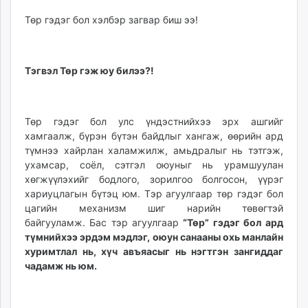
Төр гэдэг бол хэлбэр загвар биш ээ!
Тэгвэл Төр гэж юу билээ?!
Төр гэдэг бол улс үндэстнийхээ эрх ашгийг
хамгаалж, бүрэн бүтэн байдлыг хангаж, өөрийн ард
түмнээ хайрлан халамжилж, амьдралыг нь тэтгэж,
ухамсар, соёл, сэтгэл оюуныг нь урамшуулан
хөгжүүлэхийг бодлого, зорилгоо болгосон, үүрэг
хариуцлагын бүтэц юм. Тэр агуулгаар төр гэдэг бол
цагийн механизм шиг нарийн төвөгтэй
байгууламж. Бас тэр агуулгаар
“Төр” гэдэг бол ард
түмнийхээ эрдэм мэдлэг, оюун санааны охь манлайн
хуримтлал нь, хүч авъяасыг нь нэгтгэн зангиддаг
чадамж нь юм.