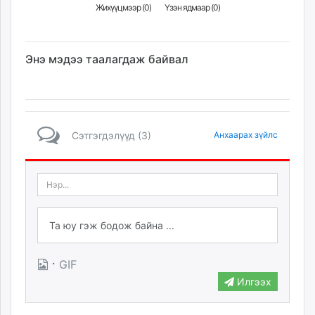
Жихүүцмээр (
0
)
Үзэн ядмаар (
0
)
Энэ мэдээ таалагдаж байвал
Сэтгэгдэлүүд (3)
Анхаарах зүйлс
·
GIF
Илгээх