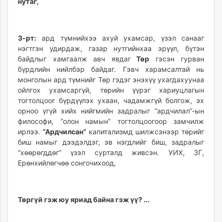
нутаг,
3-рт:
ард түмнийхээ ахуй ухамсар, үзэл санааг
нэгтгэн удирдаж, газар нутгийнхаа эрүүл, бүтэн
байдлыг хамгаалж авч явдаг
Төр
гэсэн гурван
бүрдлийн нийлбэр байдаг. Гэвч харамсалтай нь
монголын ард түмнийг Төр гэдэг энэхүү ухагдахуунаа
ойлгох ухамсаргүй, төрийн үүрэг хариуцлагын
тогтолцоог бүрдүүлэх ухаан, чадамжгүй болгож, эх
орноо үгүй хийх нийгмийн задралыг “ардчилал”-ын
философи, “олон намын” тогтолцоогоор замчилж
ирлээ.
“Ардчилсан”
капитализмд шилжсэнээр төрийг
биш намыг дээдэлдэг, эв нэгдлийг биш, задралыг
“хөөрөгддөг” үзэл сурталд живсэн. УИХ, ЗГ,
Ерөнхийлөгчөө сонгочихоод,
Төргүй гэж юу яриад байна гэж үү? ...