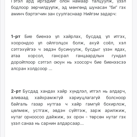
Гэтэл ард иргэдийг олон намаар талцуулж, үзэл
бодлоор зөрчилдүүлж, эд мөнгөнд шунасан “би” гэх
аминч бэртэгчин зан суулгаснаар Нийгэм задарч:
1-рт
Бие биенээ үл хайрлах, бусдад үл итгэх,
хоорондоо үл ойлголцох болж, ахуй соёл, хэл
сэтгэхүйгээ ч эвдэн бусинуулж, бусдыг үзэн ядах,
атаа хорсол, гансрал ганцаардлын гундал
доройтлоор сэтгэл оюун нь хоосорч бие биенээсээ
алсран холдсоор ...
2-рт
Бусдад хандах хайр хүндлэл, итгэл нь алдарч,
аливаад хайхрамжгүй хариуцлагагүй болсноор
байгаль газар нутгаа ч хайр гамгүй бохирлож,
цөлмөж, устгаж, эвдэн сүйтгэж, зарж арилжиж,
нутаг орноосоо дайжиж, эх орон - төрсөн нутаг гэх
үзэл санаа нь сарнин алдарсаар...