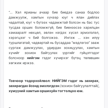
“... Хэл ярианы ачаар бие биедээ санаа бодлоо
дамжуулж, хамтын хүчээр юуг ч ялан дийлэх
чадалтай, юуг ч бүтээх чадамжтай болсон нь бас тус
тусдаа орших боломжгүй, бие биенээсээ харилцан
хамааралт нөхцөл, эвлэн нэгдэх хүсэл эрмэлзлэл,
хэрэгцээг ч бий болгожээ. Ингэж ... хэн илүү
туршлагатай, чадвартай нь бусаддаа “мэдлэгээ” зааж
сургаж дамжуулах, удирдан зохицуулах, хамтын
хүчийг зохион байгуулах үүргийг гүйцэтгэдэг
болсноор
нийгэм
гэдэг хүчирхэг бүтэц төлөвшин
хөгжиж иржээ.
Товчоор тодорхойлвол: НИЙГЭМ гэдэг нь захирах,
захирагдах ёсонд эмхлэгдсэн
/зохион байгуулалттай/
,
хүмүүний хамтын оршихуйн тогтолцоо юм.