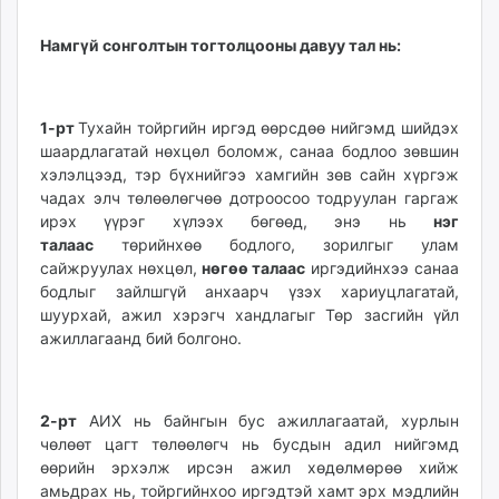
Намгүй сонголтын тогтолцооны давуу тал нь:
1-рт
Тухайн тойргийн иргэд өөрсдөө нийгэмд шийдэх
шаардлагатай нөхцөл боломж, санаа бодлоо зөвшин
хэлэлцээд, тэр бүхнийгээ хамгийн зөв сайн хүргэж
чадах элч төлөөлөгчөө дотроосоо тодруулан гаргаж
ирэх үүрэг хүлээх бөгөөд, энэ нь
нэг
талаас
төрийнхөө бодлого, зорилгыг улам
сайжруулах нөхцөл,
нөгөө талаас
иргэдийнхээ санаа
бодлыг зайлшгүй анхаарч үзэх хариуцлагатай,
шуурхай, ажил хэрэгч хандлагыг Төр засгийн үйл
ажиллагаанд бий болгоно.
2-рт
АИХ нь байнгын бус ажиллагаатай, хурлын
чөлөөт цагт төлөөлөгч нь бусдын адил нийгэмд
өөрийн эрхэлж ирсэн ажил хөдөлмөрөө хийж
амьдрах нь, тойргийнхоо иргэдтэй хамт эрх мэдлийн