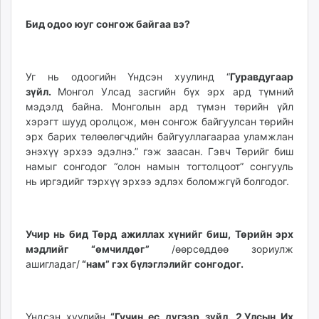
Бид одоо юуг сонгож байгаа вэ?
Уг нь одоогийн Үндсэн хуулинд “
Гуравдугаар
зүйл.
Монгол Улсад засгийн бүх эрх ард түмний
мэдэлд байна. Монголын ард түмэн төрийн үйл
хэрэгт шууд оролцож, мөн сонгож байгуулсан төрийн
эрх барих төлөөлөгчдийн байгууллагаараа уламжлан
энэхүү эрхээ эдэлнэ.” гэж заасан. Гэвч Төрийг биш
намыг сонгодог “олон намын тогтолцоот” сонгууль
нь иргэдийг тэрхүү эрхээ эдлэх боломжгүй болгодог.
Учир нь бид Төрд ажиллах хүнийг биш, Төрийн эрх
мэдлийг “өмчилдөг”
/өөрсөддөө зориулж
ашигладаг/
“нам” гэх бүлэглэлийг сонгодог.
Үндсэн хуулийн
“Гучин ес дүгээр зүйл. 2.Улсын Их