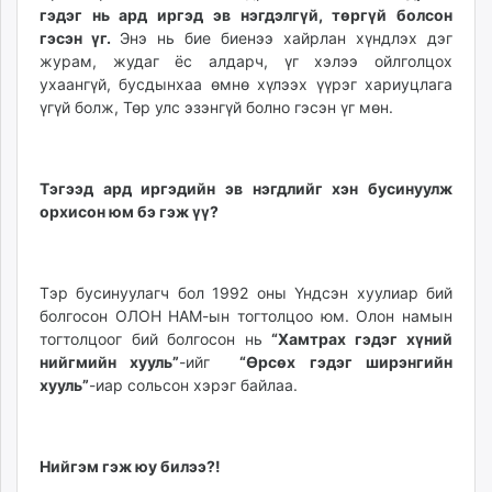
гэдэг нь ард иргэд эв нэгдэлгүй, төргүй болсон
unuudur.mn
гэсэн үг.
Энэ нь бие биенээ хайрлан хүндлэх дэг
isee.mn
журам, жудаг ёс алдарч, үг хэлээ ойлголцох
mglradio.com
ухаангүй, бусдынхаа өмнө хүлээх үүрэг хариуцлага
fact.mn
үгүй болж, Төр улс эзэнгүй болно гэсэн үг мөн.
itoim.mn
tumen.mn
shuum.mn
Тэгээд ард иргэдийн эв нэгдлийг хэн бусинуулж
times.mn
орхисон юм бэ гэж үү?
tvmongolia.mn
mass.mn
Тэр бусинуулагч бол 1992 оны Үндсэн хуулиар бий
unegui.mn
болгосон ОЛОН НАМ-ын тогтолцоо юм. Олон намын
assa.mn
тогтолцоог бий болгосон нь
“Хамтрах гэдэг хүний
toim.mn
нийгмийн хууль”
-ийг
“Өрсөх гэдэг ширэнгийн
tac.mn
хууль”
-иар сольсон хэрэг байлаа.
paparazzi.mn
unread.today
Нийгэм гэж юу билээ?!