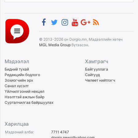
© 2013-2026 он Dorgio.mn, Мэдээллийн хөтөч
MGL Media Group
бүтээсэн.
Мэдээлэл
Хамтрагч
Бидний тухай
Байгууллага
Редакцийн бодлого
Сайтууд
Зохиогчийн эрх
Чөлөөт нийтлэгч
Санал хүсэлт
Үйлчилгээний нөхцөл
Нээлттэй ажлын байр
Сурталчилгаа байршуулах
Харилцаа
Мэдээний алба:
7711 4747
dorgio.news@yahoo.com