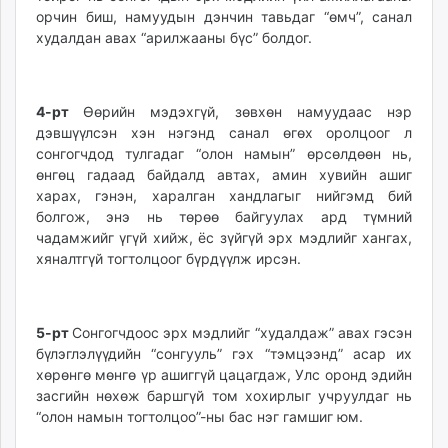
орчин биш, намуудын дэнчин тавьдаг “өмч”, санал
худалдан авах “арилжааны бүс” болдог.
4-рт
Өөрийн мэдэхгүй, зөвхөн намуудаас нэр
дэвшүүлсэн хэн нэгэнд санал өгөх оролцоог л
сонгогчдод тулгадаг “олон намын” өрсөлдөөн нь,
өнгөц гадаад байдалд автах, амин хувийн ашиг
харах, гэнэн, харалган хандлагыг нийгэмд бий
болгож, энэ нь төрөө байгуулах ард түмний
чадамжийг үгүй хийж, ёс зүйгүй эрх мэдлийг хангах,
хяналтгүй тогтолцоог бүрдүүлж ирсэн.
5-рт
Сонгогчдоос эрх мэдлийг “худалдаж” авах гэсэн
бүлэглэлүүдийн “сонгууль” гэх “тэмцээнд” асар их
хөрөнгө мөнгө үр ашиггүй цацагдаж, Улс оронд эдийн
засгийн нөхөж баршгүй том хохирлыг учруулдаг нь
“олон намын тогтолцоо”-ны бас нэг гамшиг юм.