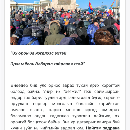
ikon.mn
mnb.mn
Livetv.mn
Eguur.mn
24tsag.mn
shuud.mn
eagle.mn
“Эх орон Эв нэгдлээс эхтэй
ergelt.mn
zarig.mn
Эрхэм ёсон Элбэрэл хайраас эхтэй”
today.mn
zuv.mn
mminfo.mn
Өнөөдөр бид улс орноо аврах тухай ярих хэрэгтэй
болоод байна. Учир нь “хөгжил” гэж саймширсан
ugluu.mn
өндөр гоё барилгуудын ард гадны эзэд бүгж, хөрөнгө
urlag.mn
оруулалт нэрээр монголын баялгийг харийнхан
unen.mn
өмчлөн эзэлж, харин монгол иргэд амьдрах
asu.mn
боломжоо алдан гадагшаа түрэгдэн дайжиж, эх
shudarga.mn
оронгүй болцгоож байна. Энэ үр дагаврыг авчирч буй
shuurhai.mn
хүчин зүйл нь нийгмийн задрал юм.
Нийгэм задрана