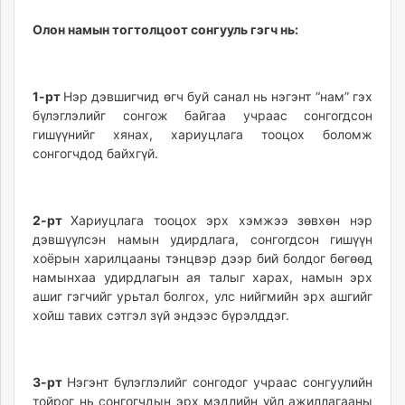
Олон намын тогтолцоот сонгууль гэгч нь:
1-рт
Нэр дэвшигчид өгч буй санал нь нэгэнт “нам” гэх
бүлэглэлийг сонгож байгаа учраас сонгогдсон
гишүүнийг хянах, хариуцлага тооцох боломж
сонгогчдод байхгүй.
2-рт
Хариуцлага тооцох эрх хэмжээ зөвхөн нэр
дэвшүүлсэн намын удирдлага, сонгогдсон гишүүн
хоёрын харилцааны тэнцвэр дээр бий болдог бөгөөд
намынхаа удирдлагын ая талыг харах, намын эрх
ашиг гэгчийг урьтал болгох, улс нийгмийн эрх ашгийг
хойш тавих сэтгэл зүй эндээс бүрэлддэг.
3-рт
Нэгэнт бүлэглэлийг сонгодог учраас сонгуулийн
тойрог нь сонгогчдын эрх мэдлийн үйл ажиллагааны