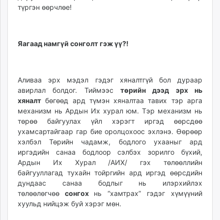
түргэн өөрчлөе!
Яагаад намгүй сонголт гэж үү?!
Аливаа эрх мэдэл гэдэг хяналтгүй бол дураар
авирлал болдог. Тиймээс
төрийн дээд эрх нь
хяналт
бөгөөд ард түмэн хяналтаа тавих тэр арга
механизм нь Ардын Их хурал юм. Тэр механизм нь
төрөө байгуулах үйл хэрэгт иргэд өөрсдөө
ухамсартайгаар гар бие оролцохоос эхлэнэ. Өөрөөр
хэлбэл Төрийн чадамж, бодлого ухааныг ард
иргэдийн санаа бодлоор сэлбэх зорилго бүхий,
Ардын Их Хурал /АИХ/ гэх төлөөллийн
байгууллагад тухайн тойргийн ард иргэд өөрсдийн
дундаас санаа бодлыг нь илэрхийлэх
төлөөлөгчөө
сонгох
нь “хамтрах” гэдэг хүмүүний
хуульд нийцэж буй хэрэг мөн.