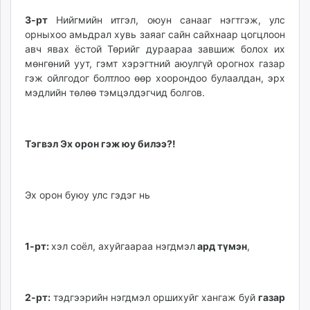
3-рт
Нийгмийн итгэл, оюун санааг нэгтгэж, улс
орныхоо амьдрал хувь заяаг сайн сайхнаар цогцлоон
авч явах ёстой Төрийг дураараа завшиж болох их
мөнгөний уут, гэмт хэрэгтний аюулгүй орогнох газар
гэж ойлгодог болтлоо өөр хоорондоо булаалдан, эрх
мэдлийн төлөө тэмцэлдэгчид болгов.
Тэгвэл Эх орон гэж юу билээ?!
Эх орон буюу улс гэдэг нь
1-рт:
хэл соёл, ахуйгаараа нэгдмэл
ард түмэн
,
2-рт:
тэдгээрийн нэгдмэл оршихуйг хангаж буй
газар