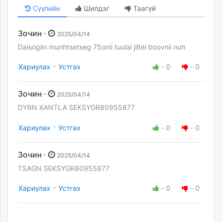
Сүүлийн
Шилдэг
Таагүй
Зочин ·
2025/04/14
Daisogiin munhtsetseg 75onii tuulai jiltei boovnii nuh
·
Хариулах
Устгах
-
0
-
0
Зочин ·
2025/04/14
DYRN XANTLA SEKSYGR80955877
·
Хариулах
Устгах
-
0
-
0
Зочин ·
2025/04/14
TSAGN SEKSYGR80955877
·
Хариулах
Устгах
-
0
-
0