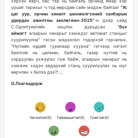
хэрхэн яарч, бас тэр нь байгаль орчинд ямар хор
уршиг тарихыг ч тэд өөрсдөө сайн мэдэж байгааг
“Ус
цаг уур, орчны хяналт шинжилгээний салбарын
удирдах ажилтны зөвлөгөөн-2025”
-н дээр сайд
С.Одонтуяагийн онцлон дурьдсан "
Бүх
аймагт
агаарын чанарыг хэмждэг автомат станцыг
суурилуулна" гэсэн мэдээлэл тодорхой гэрчилнэ.
“Нүглийн нүдийг гурилаар хуурна” гэгчээр нэгэнт
баялгий нь цөлмөн, байгаль, газар нутгий нь
хордуулан үхжүүлэх гэж байж, агаарын чанарыг нь
хэмжих хэдэн эвдэрхий станц суурилуулах нь юуг
өөрчлөх ч билээ дээ?! ...
О.Лхагвадорж
Хөгжилтэй (
0
)
Гайхамшигтай (
0
)
Гунигтай (
0
)