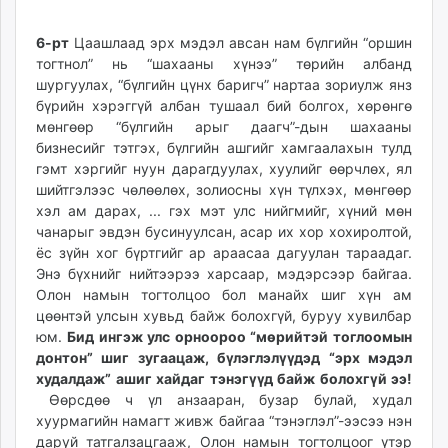
6-рт
Цаашлаад эрх мэдэл авсан нам бүлгийн “оршин
тогтнол” нь “шахааны хүнээ” төрийн албанд
шургуулах, “бүлгийн цүнх баригч” нартаа зориулж янз
бүрийн хэрэггүй албан тушаал бий болгох, хөрөнгө
мөнгөөр “бүлгийн арыг даагч”-дын шахааны
бизнесийг тэтгэх, бүлгийн ашгийг хамгаалахын тулд
гэмт хэргийг нуун дарагдуулах, хуулийг өөрчлөх, ял
шийтгэлээс чөлөөлөх, золиосны хүн түлхэх, мөнгөөр
хэл ам дарах, ... гэх мэт улс нийгмийг, хүний мөн
чанарыг эвдэн бусинуулсан, асар их хор хохиролтой,
ёс зүйн хог бүртгийг ар араасаа дагуулан тараадаг.
Энэ бүхнийг нийтээрээ харсаар, мэдэрсээр байгаа.
Олон намын тогтолцоо бол манайх шиг хүн ам
цөөнтэй улсын хувьд байж болохгүй, буруу хувилбар
юм.
Бид ингэж улс орноороо “мөрийтэй тоглоомын
донтон” шиг зугаацаж, бүлэглэлүүдэд “эрх мэдэл
худалдаж” ашиг хайдаг тэнэгүүд байж болохгүй ээ!
Өөрсдөө ч үл анзааран, бузар булай, худал
хуурмагийн намагт живж байгаа “тэнэглэл”-ээсээ нэн
даруй татгалзацгааж, Олон намын тогтолцоог үтэр