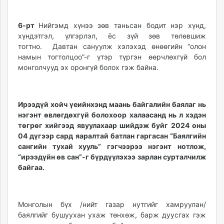
6-рт
Нийгэмд хүнээ зөв таньсан бодит нэр хүнд,
хүндэтгэл, үлгэрлэл, ёс зүй зөв төлөвшиж
тогтно. Давтан сануулж хэлэхэд өнөөгийн “олон
намын тогтолцоо”-г үтэр түргэн өөрчлөхгүй бол
монголчууд эх оронгүй болох гэж байна.
Ирээдүй хойч үеийнхэнд маань байгалийн баялаг нь
нэгэнт өвлөгдөхгүй болохоор халаасанд нь л хэдэн
төгрөг хийгээд явуулахаар шийдэж буйг 2024 оны
04 дүгээр сард яаралтай батлан гаргасан “Баялгийн
сангийн тухай хууль” гэгчээрээ нэгэнт нотлож,
“ирээдүйн өв сан”-г бүрдүүлэхээ зарлан сурталчилж
байгаа.
Монголын бүх /нийт газар нутгийг хамруулан/
баялгийг бушуухан ухаж төнхөж, барж дуусгах гэж