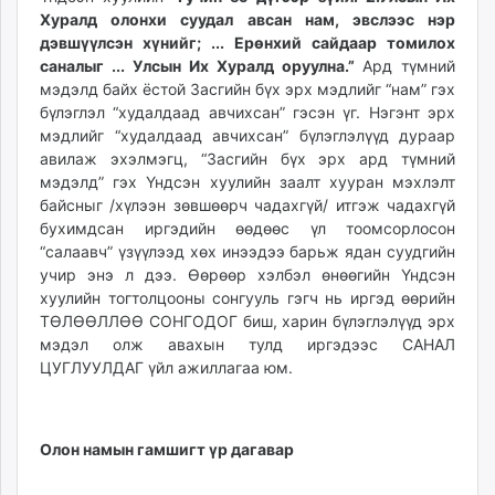
Хуралд олонхи суудал авсан нам, эвслээс нэр
дэвшүүлсэн хүнийг; ... Ерөнхий сайдаар томилох
саналыг ... Улсын Их Хуралд оруулна.”
Ард түмний
мэдэлд байх ёстой Засгийн бүх эрх мэдлийг “нам” гэх
бүлэглэл “худалдаад авчихсан” гэсэн үг. Нэгэнт эрх
мэдлийг “худалдаад авчихсан” бүлэглэлүүд дураар
авилаж эхэлмэгц, “Засгийн бүх эрх ард түмний
мэдэлд” гэх Үндсэн хуулийн заалт хууран мэхлэлт
байсныг /хүлээн зөвшөөрч чадахгүй/ итгэж чадахгүй
бухимдсан иргэдийн өөдөөс үл тоомсорлосон
“салаавч” үзүүлээд хөх инээдээ барьж ядан суудгийн
учир энэ л дээ. Өөрөөр хэлбэл өнөөгийн Үндсэн
хуулийн тогтолцооны сонгууль гэгч нь иргэд өөрийн
ТӨЛӨӨЛЛӨӨ СОНГОДОГ биш, харин бүлэглэлүүд эрх
мэдэл олж авахын тулд иргэдээс САНАЛ
ЦУГЛУУЛДАГ үйл ажиллагаа юм.
Олон намын гамшигт үр дагавар