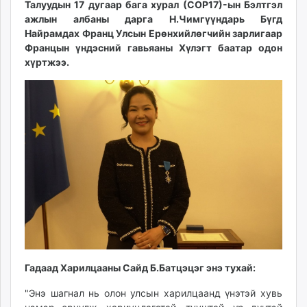
Талуудын 17 дугаар бага хурал (COP17)-ын Бэлтгэл
ikon.mn
ажлын албаны дарга Н.Чимгүүндарь Бүгд
mnb.mn
Найрамдах Франц Улсын Ерөнхийлөгчийн зарлигаар
Livetv.mn
Францын үндэсний гавьяаны Хүлэгт баатар одон
Eguur.mn
хүртжээ.
24tsag.mn
shuud.mn
eagle.mn
ergelt.mn
zarig.mn
today.mn
zuv.mn
mminfo.mn
ugluu.mn
urlag.mn
unen.mn
Гадаад Харилцааны Сайд Б.Батцэцэг энэ тухай:
asu.mn
shudarga.mn
"Энэ шагнал нь олон улсын харилцаанд үнэтэй хувь
shuurhai.mn