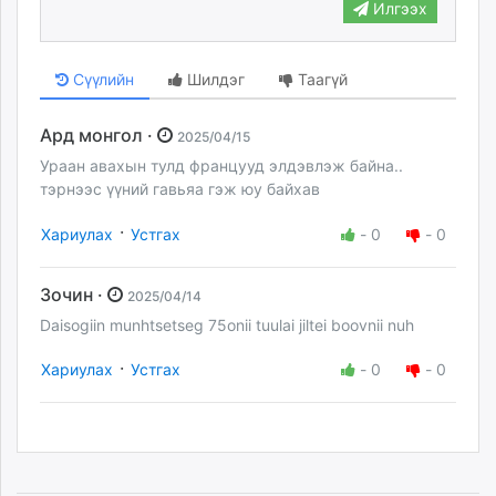
Илгээх
Сүүлийн
Шилдэг
Таагүй
Ард монгол ·
2025/04/15
Ураан авахын тулд францууд элдэвлэж байна..
тэрнээс үүний гавьяа гэж юу байхав
·
Хариулах
Устгах
-
0
-
0
Зочин ·
2025/04/14
Daisogiin munhtsetseg 75onii tuulai jiltei boovnii nuh
·
Хариулах
Устгах
-
0
-
0