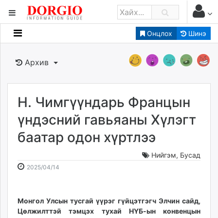
Онцлох
Шинэ
Мэдээллийн
Зар мэдээллийн
Архив
Банк санхүү
Бизнес ААН
Төрийн
Н. Чимгүүндарь Францын
Нийслэлийн
үндэсний гавьяаны Хүлэгт
баатар одон хүртлээ
dorgio.mn
Gogo.mn
Нийгэм
,
Бусад
caak.mn
2025-
2026-
2025/04/14
news.mn
04-
08-
14
08
zindaa.mn
09:54:20
01:29:11
Монгол Улсын тусгай үүрэг гүйцэтгэгч Элчин сайд,
Baabar.mn
Цөлжилттэй тэмцэх тухай НҮБ-ын конвенцын
tovch.mn