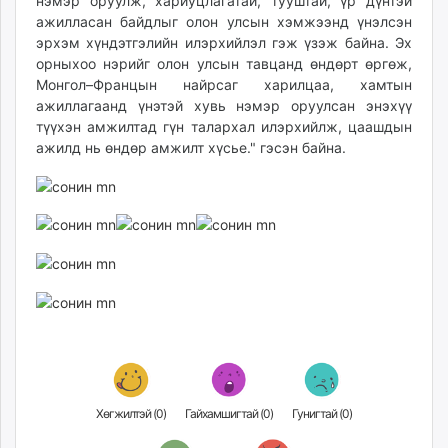
нэмэр оруулж, хариуцлагатай, тууштай, үр дүнтэй
unuudur.mn
ажилласан байдлыг олон улсын хэмжээнд үнэлсэн
эрхэм хүндэтгэлийн илэрхийлэл гэж үзэж байна. Эх
isee.mn
орныхоо нэрийг олон улсын тавцанд өндөрт өргөж,
mglradio.com
Монгол–Францын найрсаг харилцаа, хамтын
fact.mn
ажиллагаанд үнэтэй хувь нэмэр оруулсан энэхүү
itoim.mn
түүхэн амжилтад гүн талархал илэрхийлж, цаашдын
tumen.mn
ажилд нь өндөр амжилт хүсье." гэсэн байна.
shuum.mn
times.mn
tvmongolia.mn
mass.mn
unegui.mn
assa.mn
toim.mn
tac.mn
paparazzi.mn
unread.today
Хөгжилтэй (
0
)
Гайхамшигтай (
0
)
Гунигтай (
0
)