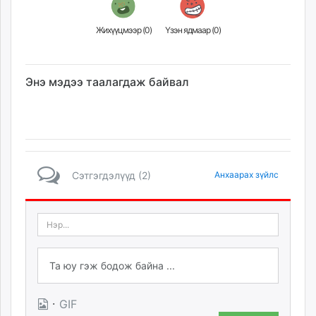
Жихүүцмээр (
0
)
Үзэн ядмаар (
0
)
Энэ мэдээ таалагдаж байвал
Сэтгэгдэлүүд (2)
Анхаарах зүйлс
·
GIF