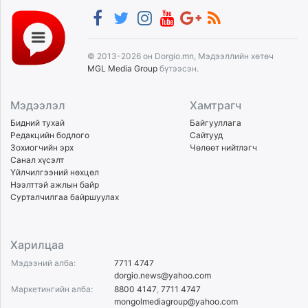
© 2013-2026 он Dorgio.mn, Мэдээллийн хөтөч
MGL Media Group
бүтээсэн.
Мэдээлэл
Хамтрагч
Бидний тухай
Байгууллага
Редакцийн бодлого
Сайтууд
Зохиогчийн эрх
Чөлөөт нийтлэгч
Санал хүсэлт
Үйлчилгээний нөхцөл
Нээлттэй ажлын байр
Сурталчилгаа байршуулах
Харилцаа
Мэдээний алба:
7711 4747
dorgio.news@yahoo.com
Маркетингийн алба:
8800 4147
,
7711 4747
mongolmediagroup@yahoo.com