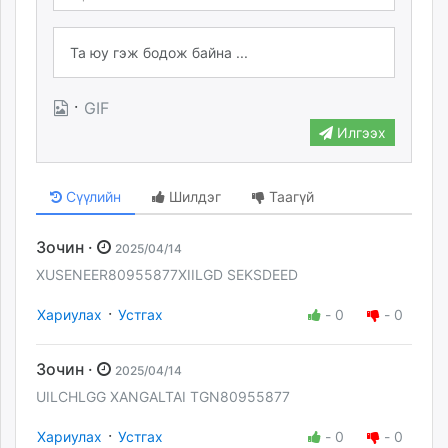
·
GIF
Илгээх
Сүүлийн
Шилдэг
Таагүй
Зочин ·
2025/04/14
XUSENEER80955877XIILGD SEKSDEED
·
Хариулах
Устгах
-
0
-
0
Зочин ·
2025/04/14
UILCHLGG XANGALTAI TGN80955877
·
Хариулах
Устгах
-
0
-
0