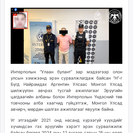
14
06
ikon.mn
16:42:51
15:25:23
mnb.mn
Livetv.mn
Eguur.mn
24tsag.mn
shuud.mn
eagle.mn
ergelt.mn
zarig.mn
today.mn
Интерполын “Улаан булант” зар мэдээгээр олон
улсын хэмжээнд эрэн сурвалжлагдаж байсан “Н”-г
zuv.mn
Бүгд Найрамдах Аргентин Улсаас Монгол Улсад
mminfo.mn
шилжүүлэн авчрах тусгай ажиллагааг Эрүүгийн
ugluu.mn
цагдаагийн албаны болон Интерполын Үндэсний төв
urlag.mn
товчооны алба хаагчид гүйцэтгэж, Монгол Улсад
unen.mn
авчирч, мөрдөн шалгах ажиллагааг явуулж байна.
asu.mn
Уг этгээдийг 2021 онд насанд хүрээгүй хүүхдийг
shudarga.mn
хүчиндсэн гэх эрүүгийн хэрэгт эрэн сурвалжилж
shuurhai.mn
байсан бөгөөд 2024 оны 12 дугаар сарын 25-ны өдөр