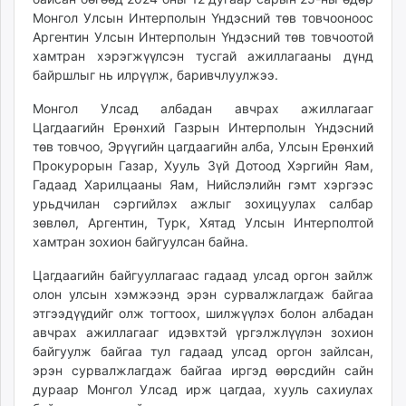
unuudur.mn
Монгол Улсын Интерполын Үндэсний төв товчооноос
Аргентин Улсын Интерполын Үндэсний төв товчоотой
isee.mn
хамтран хэрэгжүүлсэн тусгай ажиллагааны дүнд
mglradio.com
байршлыг нь илрүүлж, баривчлуулжээ.
fact.mn
itoim.mn
Монгол Улсад албадан авчрах ажиллагааг
Цагдаагийн Ерөнхий Газрын Интерполын Үндэсний
tumen.mn
төв товчоо, Эрүүгийн цагдаагийн алба, Улсын Ерөнхий
shuum.mn
Прокурорын Газар, Хууль Зүй Дотоод Хэргийн Яам,
times.mn
Гадаад Харилцааны Яам, Нийслэлийн гэмт хэргээс
tvmongolia.mn
урьдчилан сэргийлэх ажлыг зохицуулах салбар
mass.mn
зөвлөл, Аргентин, Турк, Хятад Улсын Интерполтой
хамтран зохион байгуулсан байна.
unegui.mn
assa.mn
Цагдаагийн байгууллагаас гадаад улсад оргон зайлж
toim.mn
олон улсын хэмжээнд эрэн сурвалжлагдаж байгаа
tac.mn
этгээдүүдийг олж тогтоох, шилжүүлэх болон албадан
авчрах ажиллагааг идэвхтэй үргэлжлүүлэн зохион
paparazzi.mn
байгуулж байгаа тул гадаад улсад оргон зайлсан,
unread.today
эрэн сурвалжлагдаж байгаа иргэд өөрсдийн сайн
дураар Монгол Улсад ирж цагдаа, хууль сахиулах