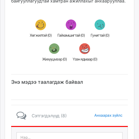
байгууллагуудтай хамтран ажиллахыг анхаарууллаа.
Хөгжилтэй (
0
)
Гайхамшигтай (
0
)
Гунигтай (
0
)
Жихүүцмээр (
0
)
Үзэн ядмаар (
0
)
Энэ мэдээ таалагдаж байвал
Сэтгэгдэлүүд (8)
Анхаарах зүйлс