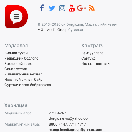
© 2013-2026 он Dorgio.mn, Мэдээллийн хөтөч
MGL Media Group
бүтээсэн.
Мэдээлэл
Хамтрагч
Бидний тухай
Байгууллага
Редакцийн бодлого
Сайтууд
Зохиогчийн эрх
Чөлөөт нийтлэгч
Санал хүсэлт
Үйлчилгээний нөхцөл
Нээлттэй ажлын байр
Сурталчилгаа байршуулах
Харилцаа
Мэдээний алба:
7711 4747
dorgio.news@yahoo.com
Маркетингийн алба:
8800 4147
,
7711 4747
mongolmediagroup@yahoo.com