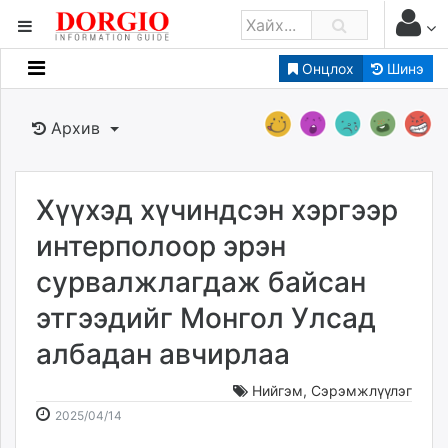
Онцлох
Шинэ
Мэдээллийн
Зар мэдээллийн
Архив
Банк санхүү
Бизнес ААН
Төрийн
Хүүхэд хүчиндсэн хэргээр
Нийслэлийн
интерполоор эрэн
сурвалжлагдаж байсан
dorgio.mn
этгээдийг Монгол Улсад
Gogo.mn
caak.mn
албадан авчирлаа
news.mn
zindaa.mn
Нийгэм
,
Сэрэмжлүүлэг
2025-
2026-
Baabar.mn
2025/04/14
04-
08-
tovch.mn