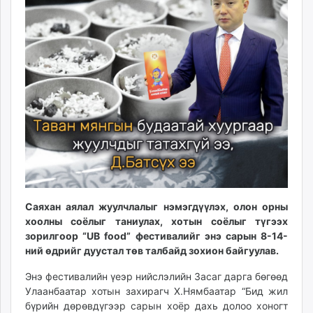
ikon.mn
mnb.mn
Livetv.mn
Eguur.mn
24tsag.mn
shuud.mn
eagle.mn
ergelt.mn
zarig.mn
today.mn
zuv.mn
mminfo.mn
Саяхан аялал жуулчлалыг нэмэгдүүлэх, олон орны
ugluu.mn
хоолны соёлыг таниулах, хотын соёлыг түгээх
зорилгоор “UB food” фестивалийг энэ сарын 8-14-
urlag.mn
ний өдрийг дуустал төв талбайд зохион байгуулав.
unen.mn
asu.mn
Энэ фестивалийн үеэр нийслэлийн Засаг дарга бөгөөд
shudarga.mn
Улаанбаатар хотын захирагч Х.Нямбаатар “Бид жил
бүрийн дөрөвдүгээр сарын хоёр дахь долоо хоногт
shuurhai.mn