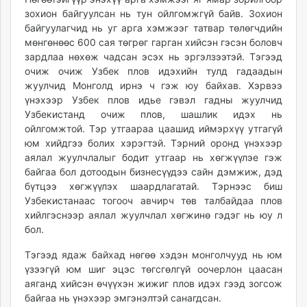
зохион байгуулсан нь тун ойлгомжгүй байв. Зохион
байгуулагчид нь уг арга хэмжээг татвар төлөгчдийн
мөнгөнөөс 600 сая төгрөг гарган хийсэн гэсэн боловч
зардлаа нөхөж чадсан эсэх нь эргэлзээтэй. Тэгээд
очиж очиж Узбек плов идэхийн тулд гадаадын
жуулчид Монголд ирнэ ч гэж юу байхав. Хэрвээ
үнэхээр Узбек плов идье гэвэл гадны жуулчид
Узбекистанд очиж плов, шашлик идэх нь
ойлгомжтой. Тэр утгаараа цаашид иймэрхүү утгагүй
юм хийдгээ болих хэрэгтэй. Тэрний оронд үнэхээр
аялал жуулчлалыг бодит утгаар нь хөгжүүлэе гэж
байгаа бол дотоодын бизнесүүдээ сайн дэмжиж, дэд
бүтцээ хөгжүүлэх шаардлагатай. Тэрнээс биш
Узбекистанаас тогооч авчирч төв талбайдаа плов
хийлгэснээр аялал жуулчлал хөгжинө гэдэг нь юу л
бол.
Тэгээд ядаж байхад нөгөө хэдэн монголчууд нь юм
үзээгүй юм шиг эцэс төгсгөлгүй оочерлон цаасан
аяганд хийсэн өчүүхэн жижиг плов идэх гээд зогсож
байгаа нь үнэхээр эмгэнэлтэй санагдсан.