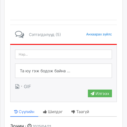
Сэтгэгдэлүүд (5)
Анхаарах зүйлс
·
GIF
Илгээх
Сүүлийн
Шилдэг
Таагүй
Зочин ·
2025/04/21