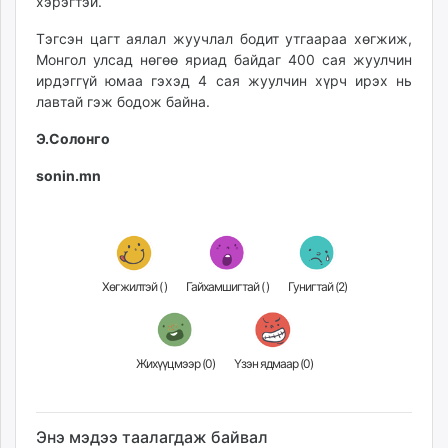
хэрэгтэй.
Тэгсэн цагт аялал жуучлал бодит утгаараа хөгжиж,
Монгол улсад нөгөө яриад байдаг 400 сая жуулчин
ирдэггүй юмаа гэхэд 4 сая жуулчин хүрч ирэх нь
лавтай гэж бодож байна.
Э.Солонго
sonin.mn
Хөгжилтэй (
)
Гайхамшигтай (
)
Гунигтай (
2
)
Жихүүцмээр (
0
)
Үзэн ядмаар (
0
)
Энэ мэдээ таалагдаж байвал