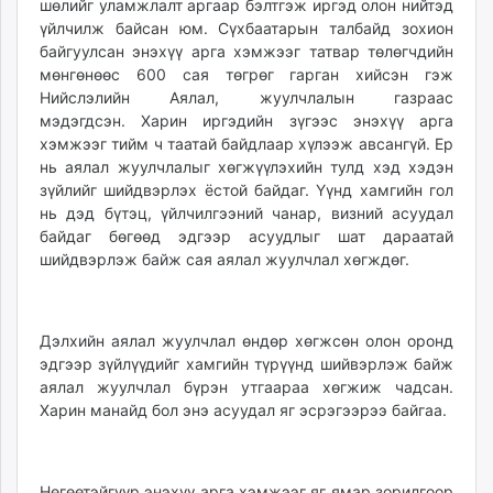
шөлийг уламжлалт аргаар бэлтгэж иргэд олон нийтэд
үйлчилж байсан юм. Сүхбаатарын талбайд зохион
байгуулсан энэхүү арга хэмжээг татвар төлөгчдийн
мөнгөнөөс 600 сая төгрөг гарган хийсэн гэж
Нийслэлийн Аялал, жуулчлалын газраас
мэдэгдсэн. Харин иргэдийн зүгээс энэхүү арга
хэмжээг тийм ч таатай байдлаар хүлээж авсангүй. Ер
нь аялал жуулчлалыг хөгжүүлэхийн тулд хэд хэдэн
зүйлийг шийдвэрлэх ёстой байдаг. Үүнд хамгийн гол
нь дэд бүтэц, үйлчилгээний чанар, визний асуудал
байдаг бөгөөд эдгээр асуудлыг шат дараатай
шийдвэрлэж байж сая аялал жуулчлал хөгждөг.
Дэлхийн аялал жуулчлал өндөр хөгжсөн олон оронд
эдгээр зүйлүүдийг хамгийн түрүүнд шийвэрлэж байж
аялал жуулчлал бүрэн утгаараа хөгжиж чадсан.
Харин манайд бол энэ асуудал яг эсрэгээрээ байгаа.
Нөгөөтэйгүүр энэхүү арга хэмжээг яг ямар зорилгоор