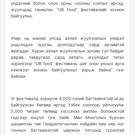
үндэсний болон олон орны хоолны соёлыг иргэд,
unuudur.mn
жуулчдад таниулах “UB food” фестивалийг зохион
isee.mn
байгуулна.
mglradio.com
fact.mn
itoim.mn
Учир нь манай улсад аялал жуулчлалын улирал
tumen.mn
үндсэндээ зургаа, долоодугаар сард эрчимтэй
shuum.mn
явагддаг. Харин аялал жуулчлалын эрчим сул байдаг
дөрөв, тавдугаар сард аялагч, жуулчдыг татах
times.mn
зорилгоор “UB food” фестиваль шиг олон улсын арга
tvmongolia.mn
хэмжээг зохион байгуулахыг зорьж байна” гэж
mass.mn
байлаа.
unegui.mn
assa.mn
toim.mn
Уг фестивалд зориулж 4,000 хүний багтаамжтай асар
tac.mn
байгуулсан бөгөөд иргэд Узбек хоолоор үйлчлүүлж
paparazzi.mn
5,000 төгрөг төлөөд хүссэнээ амтлах боломжтой
гэдгээр онцлог гэж байв. Мөн Монголын бурхан
unread.today
шашинтны төв Гандантэгчэнлин хийдийн лам нар нэг
тоннын багтаамжтай ширмэн тогоонд гурилтай