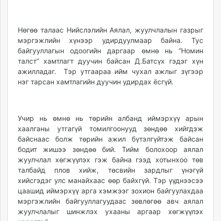
Нөгөө талаас Нийслэлийн Аялал, жуулчлалын газрыг
мэргэжлийн хүнээр удирдуулмаар байна. Тус
байгууллагын одоогийн даргаар өмнө нь “Номин
талст” хамтлагт дуучин байсан Д.Батсүх гэдэг хүн
ажилладаг. Тэр утгаараа ийм чухал ажлыг зүгээр
нэг тарсан хамтлагийн дуучин удирдах ёсгүй.
Учир нь өмнө нь төрийн албанд иймэрхүү арын
хаалганы утгагүй томилгоонууд зөндөө хийгдэж
байснаас болж төрийн ажил бүтэлгүйтэж байсан
бодит жишээ зөндөө бий. Тийм болохоор аялал
жуулчлал хөгжүүлэх гэж байна гээд хотынхоо төв
талбайд плов хийж, төсвийн зардлыг үнэгүй
хийсгэдэг улс манайхаас өөр байхгүй. Тэр үүднээсээ
цаашид иймэрхүү арга хэмжээг зохион байгуулахдаа
мэргэжлийн байгууллагуудаас зөвлөгөө авч аялал
жуулчлалыг шинжлэх ухааны аргаар хөгжүүлэх