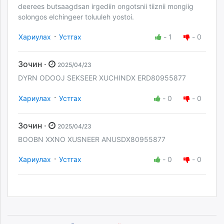
deerees butsaagdsan irgediin ongotsnii tiiznii mongiig
solongos elchingeer toluuleh yostoi.
·
Хариулах
Устгах
-
1
-
0
Зочин ·
2025/04/23
DYRN ODOOJ SEKSEER XUCHINDX ERD80955877
·
Хариулах
Устгах
-
0
-
0
Зочин ·
2025/04/23
BOOBN XXNO XUSNEER ANUSDX80955877
·
Хариулах
Устгах
-
0
-
0