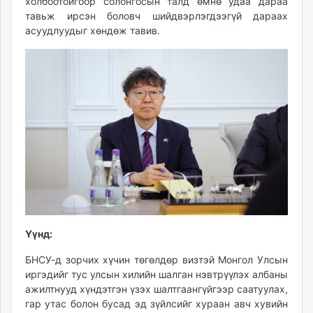
холбоотойгоор солонгосын талд өмнө удаа дараа
unuudur.mn
тавьж ирсэн боловч шийдвэрлэгдээгүй дараах
isee.mn
асуудлуудыг хөндөж тавив.
mglradio.com
fact.mn
itoim.mn
tumen.mn
shuum.mn
times.mn
tvmongolia.mn
mass.mn
unegui.mn
assa.mn
toim.mn
Үүнд:
tac.mn
paparazzi.mn
БНСУ-д зорчих хүчин төгөлдөр визтэй Монгол Улсын
unread.today
иргэдийг тус улсын хилийн шалган нэвтрүүлэх албаны
ажилтнууд хүндэтгэн үзэх шалтгаангүйгээр саатуулах,
гар утас болон бусад эд зүйлсийг хураан авч хувийн