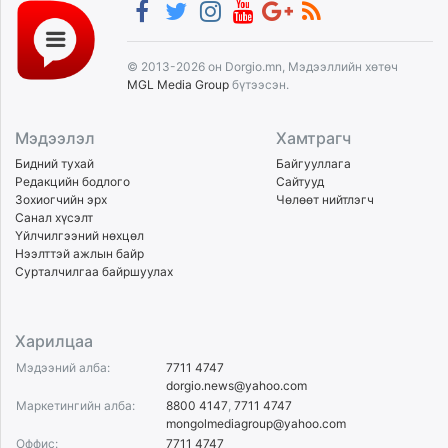
© 2013-2026 он Dorgio.mn, Мэдээллийн хөтөч
MGL Media Group
бүтээсэн.
Мэдээлэл
Хамтрагч
Бидний тухай
Байгууллага
Редакцийн бодлого
Сайтууд
Зохиогчийн эрх
Чөлөөт нийтлэгч
Санал хүсэлт
Үйлчилгээний нөхцөл
Нээлттэй ажлын байр
Сурталчилгаа байршуулах
Харилцаа
Мэдээний алба:
7711 4747
dorgio.news@yahoo.com
Маркетингийн алба:
8800 4147
,
7711 4747
mongolmediagroup@yahoo.com
Оффис:
7711 4747