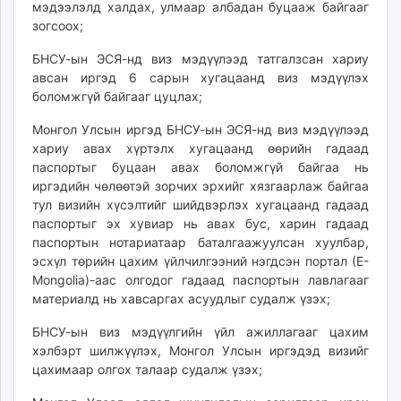
мэдээлэлд халдах, улмаар албадан буцааж байгааг
зогсоох;
БНСУ-ын ЭСЯ-нд виз мэдүүлээд татгалзсан хариу
авсан иргэд 6 сарын хугацаанд виз мэдүүлэх
боломжгүй байгааг цуцлах;
Монгол Улсын иргэд БНСУ-ын ЭСЯ-нд виз мэдүүлээд
хариу авах хүртэлх хугацаанд өөрийн гадаад
паспортыг буцаан авах боломжгүй байгаа нь
иргэдийн чөлөөтэй зорчих эрхийг хязгаарлаж байгаа
тул визийн хүсэлтийг шийдвэрлэх хугацаанд гадаад
паспортыг эх хувиар нь авах бус, харин гадаад
паспортын нотариатаар баталгаажуулсан хуулбар,
эсхүл төрийн цахим үйлчилгээний нэгдсэн портал (Е-
Mongolia)-аас олгодог гадаад паспортын лавлагааг
материалд нь хавсаргах асуудлыг судалж үзэх;
БНСУ-ын виз мэдүүлгийн үйл ажиллагааг цахим
хэлбэрт шилжүүлэх, Монгол Улсын иргэдэд визийг
цахимаар олгох талаар судалж үзэх;