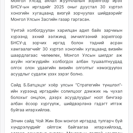
Монгол Улсад аялал жуулчлалын зорилгоор ирэх
БНСУ-ын иргэдийг 2025 оныг дуустал 30 хүртэл
хоногийн хугацаанд визгүй зорчуулах шийдвэрийг
Монгол Улсын Засгийн газар гаргасан.
Үүнтэй холбогдуулан харилцан адил байх зарчмын
хүрээнд эхний ээлжинд эмчилгээний зорилгоор
БНСУ-д зорчих иргэд болон тэдний асран
хамгаалагчийг 30 хүртэл хоногийн хугацаанд визийн
шаардлагаас чөлөөлөх, Монгол Улсын шилдэг аж
ахуйн нэгжүүдийн холбогдох албан тушаалтнуудад
олгох олон удаагийн визийн олголтыг нэмэгдүүлэх
асуудлыг судалж үзэх зэрэг болно.
Сайд Б.Батцэцэг хоёр улсын “Стратегийн түншлэл”-
ийн хүрээнд иргэдийн солилцоог дэмжих нь чухал
болохыг онцлон, дээрх асуудлуудыг ноот бичгээр
албан ёсоор хүргүүлж, шийдвэрлэнэ гэдэгт итгэж
буйгаа илэрхийлэв.
Элчин сайд Чой Жин Вон монгол иргэдэд тулгарч буй
хүндрэлүүдийг ойлгож байгаагаа илэрхийлээд,