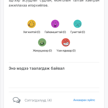
эдгээр асуудлыг судлан, Монголын талтай хамтран
ажиллахаа илэрхийлэв.
Хөгжилтэй (
0
)
Гайхамшигтай (
0
)
Гунигтай (
0
)
Жихүүцмээр (
0
)
Үзэн ядмаар (
0
)
Энэ мэдээ таалагдаж байвал
Сэтгэгдэлүүд (4)
Анхаарах зүйлс