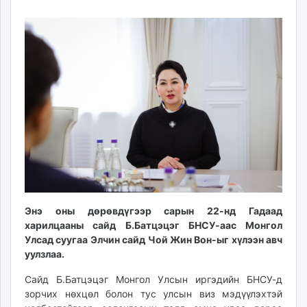
23
09
ikon.mn
10:52:37
18:39:57
mnb.mn
Livetv.mn
Eguur.mn
24tsag.mn
shuud.mn
eagle.mn
ergelt.mn
zarig.mn
today.mn
zuv.mn
mminfo.mn
Энэ оны дөрөвдүгээр сарын 22-нд Гадаад
ugluu.mn
харилцааны сайд Б.Батцэцэг БНСУ-аас Монгол
urlag.mn
Улсад суугаа Элчин сайд Чой Жин Вон-ыг хүлээн авч
unen.mn
уулзлаа.
asu.mn
Сайд Б.Батцэцэг Монгол Улсын иргэдийн БНСУ-д
shudarga.mn
зорчих нөхцөл болон тус улсын виз мэдүүлэхтэй
shuurhai.mn