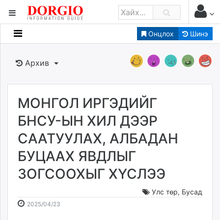
Онцлох
Шинэ
Мэдээллийн
Зар мэдээллийн
Архив
Банк санхүү
Бизнес ААН
Төрийн
МОНГОЛ ИРГЭДИЙГ
Нийслэлийн
БНСУ-ЫН ХИЛ ДЭЭР
СААТУУЛАХ, АЛБАДАН
dorgio.mn
БУЦААХ ЯВДЛЫГ
Gogo.mn
caak.mn
ЗОГСООХЫГ ХҮСЛЭЭ
news.mn
zindaa.mn
Улс төр
,
Бусад
2025-
2026-
Baabar.mn
2025/04/23
04-
08-
tovch.mn