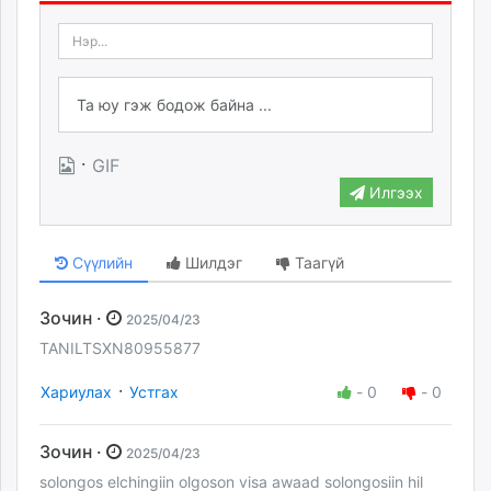
·
GIF
Илгээх
Сүүлийн
Шилдэг
Таагүй
Зочин ·
2025/04/23
TANILTSXN80955877
·
Хариулах
Устгах
-
0
-
0
Зочин ·
2025/04/23
solongos elchingiin olgoson visa awaad solongosiin hil