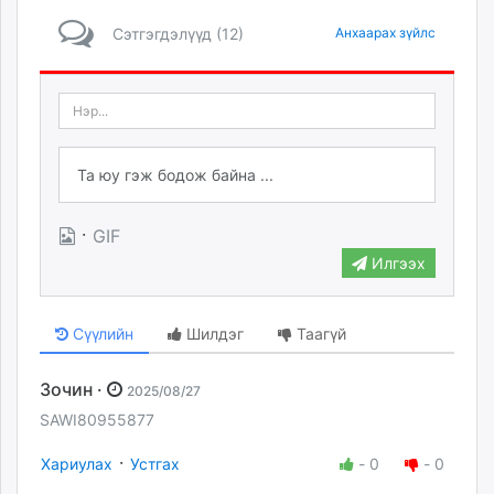
Сэтгэгдэлүүд (12)
Анхаарах зүйлс
·
GIF
Илгээх
Сүүлийн
Шилдэг
Таагүй
Зочин ·
2025/08/27
SAWI80955877
·
Хариулах
Устгах
-
0
-
0