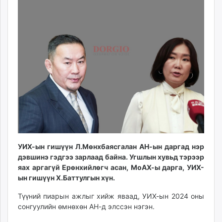
ikon.mn
mnb.mn
Livetv.mn
Eguur.mn
24tsag.mn
shuud.mn
eagle.mn
ergelt.mn
zarig.mn
today.mn
zuv.mn
mminfo.mn
УИХ-ын гишүүн Л.Мөнхбаясгалан АН-ын даргад нэр
ugluu.mn
дэвшинэ гэдгээ зарлаад байна. Угшлын хувьд тэрээр
яах аргагүй Ерөнхийлөгч асан, МоАХ-ы дарга, УИХ-
urlag.mn
ын гишүүн Х.Баттулгын хүн.
unen.mn
asu.mn
Түүний пиарын ажлыг хийж яваад, УИХ-ын 2024 оны
shudarga.mn
сонгуулийн өмнөхөн АН-д элссэн нэгэн.
shuurhai.mn