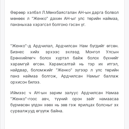
unuudur.mn
isee.mn
Өөрөөр хэлбэл Л.Мөнхбаясгалан АН-ын дарга болвол
мөнөөх л "Женко" дахин АН-ыг улс төрийн наймаа,
mglradio.com
панзныхаа хэрэгсэл болгоно гэсэн үг.
fact.mn
itoim.mn
tumen.mn
"Женко"-д Ардчилал, Ардчилсан Нам бүгдийг өгсөн.
shuum.mn
Бизнес хийх эрхээс эхлээд Монгол Улсын
times.mn
Ерөнхийлөгч болох хүртэл байж болох бүхнийг
tvmongolia.mn
харамгүй өгсөн. Харамсалтай нь тэр их итгэл,
mass.mn
найдвар, боломжийг "Женко" зүгээр л улс төрийн
панз наймаа болгож, Ардчилсан Намыг баллаж
unegui.mn
орхисон билээ.
assa.mn
toim.mn
Иймээс ч АН-ын зарим залуус Ардчилсан Намаа
tac.mn
"Женко"-гоос авч, түүний орон зайг намаасаа
бүрмөсөн үлдэн хөөх нь зөв гэж ярилцах болсныг эх
paparazzi.mn
сурвалжууд өгүүлж байна.
unread.today