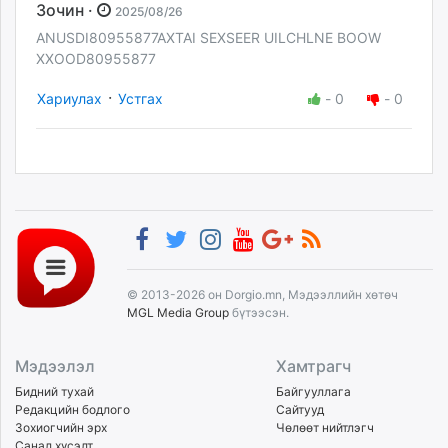
Зочин ·
2025/08/26
ANUSDI80955877AXTAI SEXSEER UILCHLNE BOOW
XXOOD80955877
·
Хариулах
Устгах
-
0
-
0
© 2013-2026 он Dorgio.mn, Мэдээллийн хөтөч
MGL Media Group
бүтээсэн.
Мэдээлэл
Хамтрагч
Бидний тухай
Байгууллага
Редакцийн бодлого
Сайтууд
Зохиогчийн эрх
Чөлөөт нийтлэгч
Санал хүсэлт