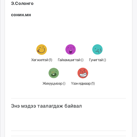
Э.Солонго
сонин.мн
Хөгжилтэй (
1
)
Гайхамшигтай (
)
Гунигтай (
)
Жихүүцмээр (
)
Үзэн ядмаар (
1
)
Энэ мэдээ таалагдаж байвал