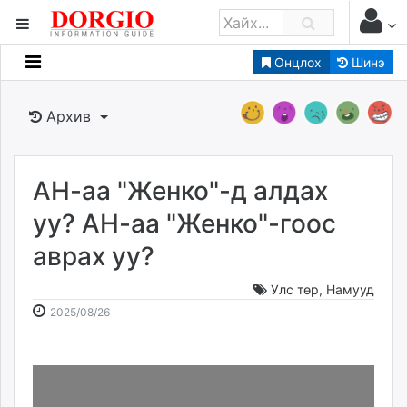
Онцлох
Шинэ
Мэдээллийн
Зар мэдээллийн
Архив
Банк санхүү
Бизнес ААН
Төрийн
АН-аа "Женко"-д алдах
Нийслэлийн
уу? АН-аа "Женко"-гоос
аврах уу?
dorgio.mn
Gogo.mn
Улс төр
,
Намууд
caak.mn
2025-
2026-
2025/08/26
news.mn
08-
08-
26
08
zindaa.mn
14:01:26
11:38:35
Baabar.mn
tovch.mn