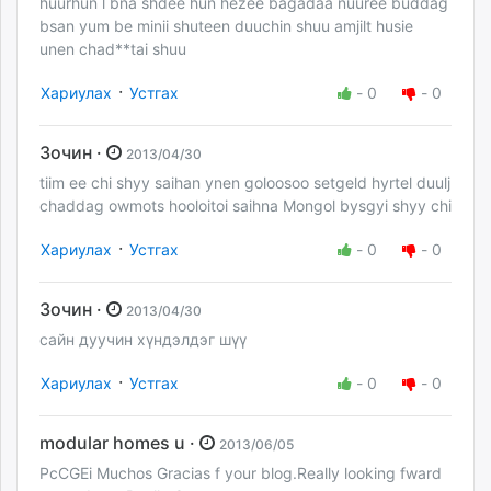
huurhun l bna shdee hun hezee bagadaa nuuree buddag
bsan yum be minii shuteen duuchin shuu amjilt husie
unen chad**tai shuu
·
Хариулах
Устгах
-
0
-
0
Зочин ·
2013/04/30
tiim ee chi shyy saihan ynen goloosoo setgeld hyrtel duulj
chaddag owmots hooloitoi saihna Mongol bysgyi shyy chi
·
Хариулах
Устгах
-
0
-
0
Зочин ·
2013/04/30
сайн дуучин хүндэлдэг шүү
·
Хариулах
Устгах
-
0
-
0
modular homes u ·
2013/06/05
PcCGEi Muchos Gracias f your blog.Really looking fward