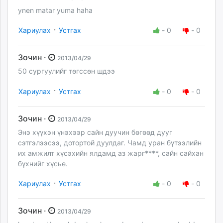
ynen matar yuma haha
·
Хариулах
Устгах
-
0
-
0
Зочин ·
2013/04/29
50 сургуулийг төгссөн шдээ
·
Хариулах
Устгах
-
0
-
0
Зочин ·
2013/04/29
Энэ хүүхэн үнэхээр сайн дуучин бөгөөд дууг
сэтгэлээсээ, дотортой дуулдаг. Чамд уран бүтээлийн
их амжилт хүсэхийн ялдамд аз жарг****, сайн сайхан
бүхнийг хүсье.
·
Хариулах
Устгах
-
0
-
0
Зочин ·
2013/04/29