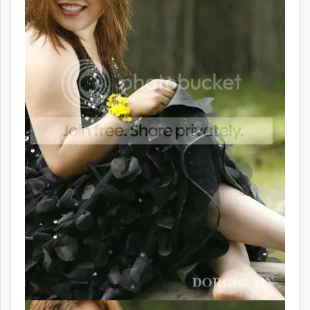
unuudur.mn
isee.mn
mglradio.com
fact.mn
itoim.mn
tumen.mn
shuum.mn
times.mn
tvmongolia.mn
mass.mn
unegui.mn
assa.mn
toim.mn
tac.mn
paparazzi.mn
unread.today