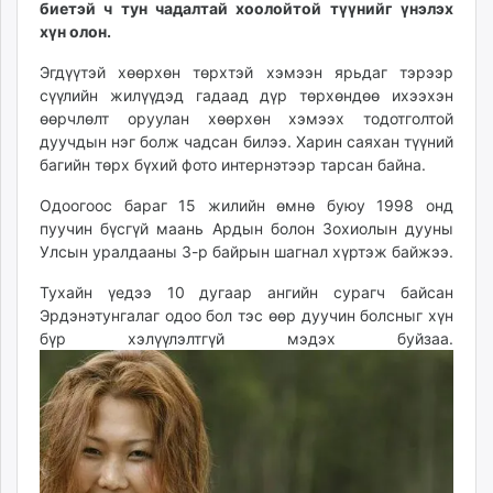
биетэй ч тун чадалтай хоолойтой түүнийг үнэлэх
ikon.mn
хүн олон.
mnb.mn
Livetv.mn
Эгдүүтэй хөөрхөн төрхтэй хэмээн ярьдаг тэрээр
сүүлийн жилүүдэд гадаад дүр төрхөндөө ихээхэн
Eguur.mn
өөрчлөлт оруулан хөөрхөн хэмээх тодотголтой
24tsag.mn
дуучдын нэг болж чадсан билээ. Харин саяхан түүний
shuud.mn
багийн төрх бүхий фото интернэтээр тарсан байна.
eagle.mn
Одоогоос бараг 15 жилийн өмнө буюу 1998 онд
ergelt.mn
пуучин бүсгүй маань Ардын болон Зохиолын дууны
zarig.mn
Улсын уралдааны 3-р байрын шагнал хүртэж байжээ.
today.mn
zuv.mn
Тухайн үедээ 10 дугаар ангийн сурагч байсан
Эрдэнэтунгалаг одоо бол тэс өөр дуучин болсныг хүн
mminfo.mn
бүр хэлүүлэлтгүй мэдэх буйзаа.
ugluu.mn
urlag.mn
unen.mn
asu.mn
shudarga.mn
shuurhai.mn