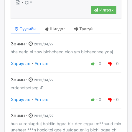
·
GIF
Илгээх
Сүүлийн
Шилдэг
Таагүй
Зочин ·
2013/04/27
hha nerig ni zow bichcheed olon ym bicheechee ydaj
·
Хариулах
Устгах
-
0
-
0
Зочин ·
2013/04/27
erdenetsetseg :P
·
Хариулах
Устгах
-
0
-
0
Зочин ·
2013/04/27
hun uurchlugduj boldiin bgaa biz dee erguu m**nuud min
uneheer ***n hooloitoi goe duuldag.eniig bichj bgaa chi