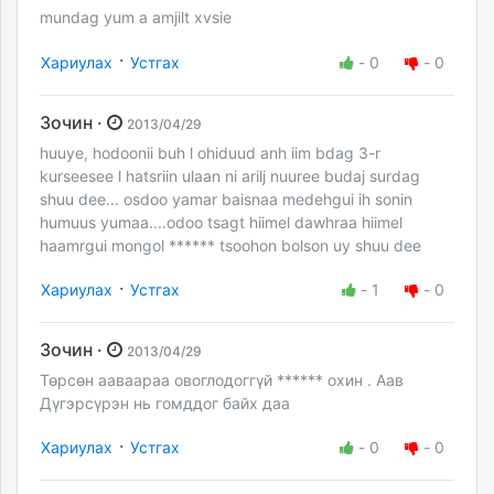
mundag yum a amjilt xvsie
·
Хариулах
Устгах
-
0
-
0
Зочин ·
2013/04/29
huuye, hodoonii buh l ohiduud anh iim bdag 3-r
kurseesee l hatsriin ulaan ni arilj nuuree budaj surdag
shuu dee... osdoo yamar baisnaa medehgui ih sonin
humuus yumaa....odoo tsagt hiimel dawhraa hiimel
haamrgui mongol ****** tsoohon bolson uy shuu dee
·
Хариулах
Устгах
-
1
-
0
Зочин ·
2013/04/29
Төрсөн ааваараа овоглодоггүй ****** охин . Аав
Дүгэрсүрэн нь гомддог байх даа
·
Хариулах
Устгах
-
0
-
0