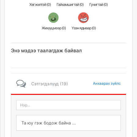
Хөгжилтэй (
0
)
Гайхамшигтай (
0
)
Гунигтай (
0
)
Жихүүцмээр (
0
)
Үзэн ядмаар (
0
)
Энэ мэдээ таалагдаж байвал
Сэтгэгдэлүүд (19)
Анхаарах зүйлс