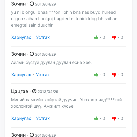
Зочин ·
2013/04/29
yu ni blohgui bnaa ***on l ohin bna nas buyd hureed
oiigoo saihan l bolgoj bugded ni tohiolddog bh saihan
emegtei sain duuchin
·
Хариулах
Устгах
-
0
-
0
Зочин ·
2013/04/29
Айлын бүсгүй дуулан дуулан өснө хөө.
·
Хариулах
Устгах
-
0
-
0
Цэцгээ ·
2013/04/29
Миний хамгийн хайртай дуучин. Үнэхээр чад****тай
хоолойтой шүү. Амжилт хүсье.
·
Хариулах
Устгах
-
0
-
0
Зочин ·
2013/04/29