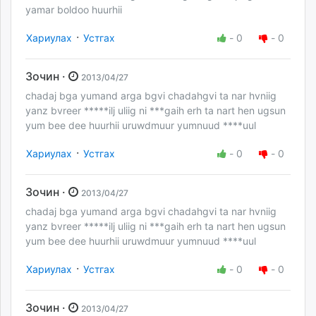
yamar boldoo huurhii
·
Хариулах
Устгах
-
0
-
0
Зочин ·
2013/04/27
chadaj bga yumand arga bgvi chadahgvi ta nar hvniig
yanz bvreer *****ilj uliig ni ***gaih erh ta nart hen ugsun
yum bee dee huurhii uruwdmuur yumnuud ****uul
·
Хариулах
Устгах
-
0
-
0
Зочин ·
2013/04/27
chadaj bga yumand arga bgvi chadahgvi ta nar hvniig
yanz bvreer *****ilj uliig ni ***gaih erh ta nart hen ugsun
yum bee dee huurhii uruwdmuur yumnuud ****uul
·
Хариулах
Устгах
-
0
-
0
Зочин ·
2013/04/27