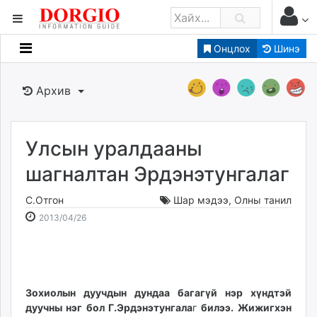
Онцлох
Шинэ
Мэдээллийн
Зар мэдээллийн
Архив
Банк санхүү
Бизнес ААН
Төрийн
Улсын уралдааны
Нийслэлийн
шагналтан Эрдэнэтунгалаг
С.Отгон
Шар мэдээ
,
Олны танил
dorgio.mn
2013-
2026-
2013/04/26
Gogo.mn
04-
08-
caak.mn
26
07
news.mn
18:20:30
09:01:50
zindaa.mn
Baabar.mn
Зохиолын дуучдын дундаа багагүй нэр хүндтэй
дуучны нэг бол Г.Эрдэнэтунгала
г
билээ. Жижигхэн
tovch.mn