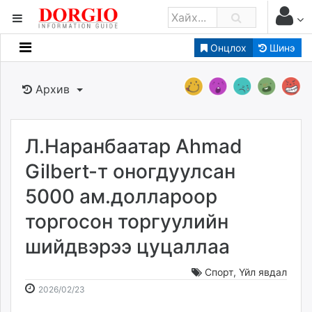
Онцлох
Шинэ
Мэдээллийн
Зар мэдээллийн
Архив
Банк санхүү
Бизнес ААН
Төрийн
Л.Наранбаатар Ahmad
Нийслэлийн
Gilbert-т оногдуулсан
5000 ам.доллароор
dorgio.mn
торгосон торгуулийн
Gogo.mn
caak.mn
шийдвэрээ цуцаллаа
news.mn
zindaa.mn
Спорт
,
Үйл явдал
2026-
2026-
Baabar.mn
2026/02/23
02-
08-
tovch.mn