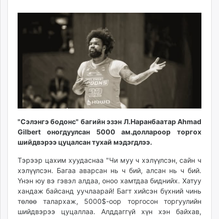
23
08
ikon.mn
15:17:15
20:01:34
mnb.mn
Livetv.mn
Eguur.mn
24tsag.mn
shuud.mn
eagle.mn
ergelt.mn
zarig.mn
today.mn
"Сэлэнгэ бодонс" багийн эзэн Л.Наранбаатар Ahmad
zuv.mn
Gilbert оногдуулсан 5000 ам.доллароор торгох
шийдвэрээ цуцалсан тухай мэдэгдлээ.
mminfo.mn
ugluu.mn
Тэрээр цахим хуудаснаа "Чи муу ч хэлүүлсэн, сайн ч
urlag.mn
хэлүүлсэн. Багаа аварсан нь ч бий, алсан нь ч бий.
unen.mn
Үнэн юу вэ гэвэл алдаа, оноо хамтдаа биднийх. Хатуу
хандаж байсанд уучлаарай! Багт хийсэн бүхний чинь
asu.mn
төлөө талархаж, 5000$-оор торгосон торгуулийн
shudarga.mn
шийдвэрээ цуцаллаа. Алддаггүй хүн хэн байхав,
shuurhai.mn