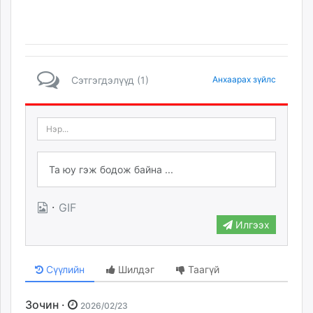
Сэтгэгдэлүүд (1)
Анхаарах зүйлс
·
GIF
Илгээх
Сүүлийн
Шилдэг
Таагүй
Зочин ·
2026/02/23