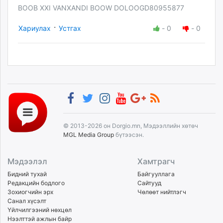
BOOB XXI VANXANDI BOOW DOLOOGD80955877
·
Хариулах
Устгах
-
0
-
0
© 2013-2026 он Dorgio.mn, Мэдээллийн хөтөч
MGL Media Group
бүтээсэн.
Мэдээлэл
Хамтрагч
Бидний тухай
Байгууллага
Редакцийн бодлого
Сайтууд
Зохиогчийн эрх
Чөлөөт нийтлэгч
Санал хүсэлт
Үйлчилгээний нөхцөл
Нээлттэй ажлын байр