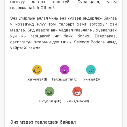
гагцхүү давтах хэрэггүй. Суралцаад, улам
unuudur.mn
гялалзаарай Jr Gilbert!
isee.mn
Энэ улирлын аялал чинь энэ хүрээд өндөрлөж байгаа
mglradio.com
ч ирээдүйд илүү том талбарт хамт зогсохыг хэн
fact.mn
мэдлээ. Бид аварга авч чадвал гавьяаг нь хуваалцах
itoim.mn
хүн нь гарцаагүй чи байх болно. Баярлалаа,
tumen.mn
сахилгагүй гитарчин дүү минь. Selenge Bodons чамд
shuum.mn
хайртай" гэжээ.
times.mn
tvmongolia.mn
mass.mn
unegui.mn
Хөгжилтэй (
1
)
Гайхамшигтай (
0
)
Гунигтай (
0
)
assa.mn
toim.mn
tac.mn
Жихүүцмээр (
0
)
Үзэн ядмаар (
0
)
paparazzi.mn
unread.today
Энэ мэдээ таалагдаж байвал