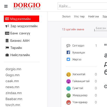
Эхлэл
Улс төр
Нийгэм
Эд
Мэдээллийн
Зар мэдээллийн
Баасан 
13 цагийн өмнө
Банк санхүү
Бизнес ААН
1
Сэтгэгдэл
Төрийн
Хуваалцах
Нийслэлийн
Жиргээ
dorgio.mn
0
Хөгжилтэй
Gogo.mn
caak.mn
0
Гайхамшигтай
news.mn
0
Гунигтай
zindaa.mn
0
Жихүүцмээр
Baabar.mn
0
Үзэн ядмаар
tovch.mn