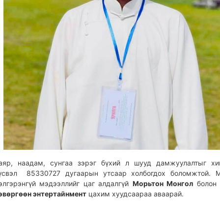
аяр, наадам, сунгаа зэрэг бүхий л шууд дамжуулалтыг хи
үсвэл 85330727 дугаарын утсаар холбогдох боломжтой. М
элгэрэнгүй мэдээллийг цаг алдалгүй
Морьтон Монгол
боло
өвөргөөн энтертайнмент
цахим хуудсаараа аваарай.