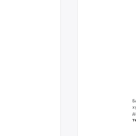
Б
х
д
т