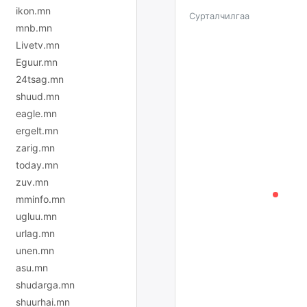
ikon.mn
Сурталчилгаа
mnb.mn
Livetv.mn
Eguur.mn
24tsag.mn
shuud.mn
eagle.mn
ergelt.mn
zarig.mn
today.mn
zuv.mn
mminfo.mn
ugluu.mn
urlag.mn
unen.mn
asu.mn
shudarga.mn
shuurhai.mn