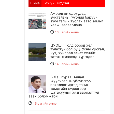
Шинэ
Их уншигдсан
Амралтын өдрүүдэд
Энхтайвны гүүрний баруун,
зүүн талын туслах авто замыг
хааж, засварлана
13 цагийн өмнө
ЦУОШГ: Голд ороод хөл
тулахгүй бол буц. Усны урсгал,
нүх, хуйлрал гэнэт хүнийг
татаж живэхэд хүргэдэг
14 цагийн өмнө
Б.Дашпүрэв: Аялал
жуулчлалын үйлчилгээ
эрхэлдэг иргэд таних
тэмдгийн хүрээгээр
шатахууныг хязгаарлалтгүй
авах боломжтой
15 цагийн өмнө