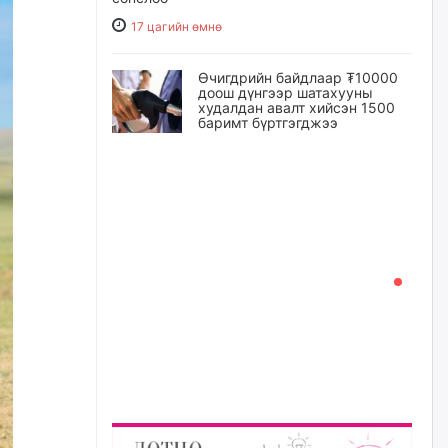
17 цагийн өмнө
Өчигдрийн байдлаар ₮10000
доош дүнгээр шатахууны
худалдан авалт хийсэн 1500
баримт бүртгэгджээ
17 цагийн өмнө
Шатахуун олголтыг 50,000
төгрөгөөр хязгаарласныг
нэмэгдүүлж 100,000 төгрөгт
хүргэхээр судалж байгаа
17 цагийн өмнө
Ц.Сандаг-Очир: COP17 ба
COP31 хурлын уялдаа нь
Риогийн гурван конвенцын
нэгдсэн хэрэгжилтийг ахиулах
чухал алхам болно
18 цагийн өмнө