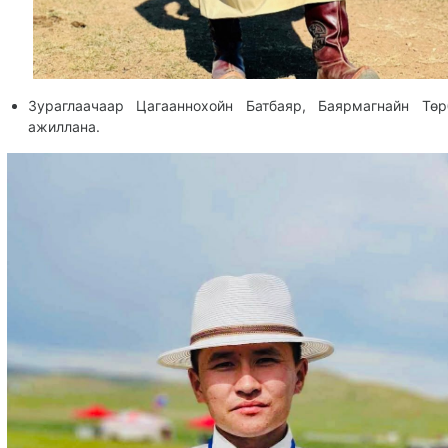
Зураглаачаар Цагааннохойн Батбаяр, Баярмагнайн Төр
ажиллана.