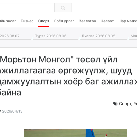
ийн засаг
Бизнес
Спорт
Соёл урлаг
Зөвлөгөө
Чөлөөт
Шар мэдэ
2026 08 07
Пүрэв 2026 08 06
Лхагва 2026 08 05
Мяг
"Морьтон Монгол" төсөл үйл
ажиллагаагаа өргөжүүлж, шууд
дамжуулалтын хоёр баг ажилла
байна
Спорт
,
Ү
2026-
2026-
2026/04/13
04-
08-
13
08
12:21:14
05:26:58