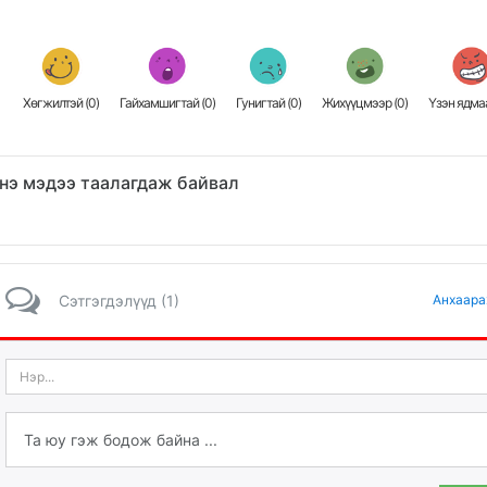
Хөгжилтэй (
0
)
Гайхамшигтай (
0
)
Гунигтай (
0
)
Жихүүцмээр (
0
)
Үзэн ядмаа
нэ мэдээ таалагдаж байвал
Сэтгэгдэлүүд (1)
Анхаара