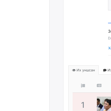
D
Х
Их уншсан
Их
1