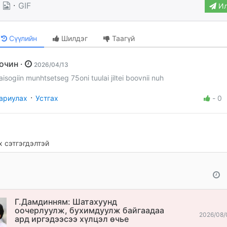
·
GIF
Ил
Сүүлийн
Шилдэг
Таагүй
Зочин ·
2026/04/13
aisogiin munhtsetseg 75oni tuulai jiltei boovnii nuh
·
ариулах
Устгах
-
0
 сэтгэгдэлтэй
Г.Дамдинням: Шатахуунд
оочерлуулж, бухимдуулж байгаадаа
2026/08/
ард иргэдээсээ хүлцэл өчье