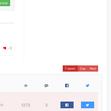
нийлүүлэх ажлыг сэргээх
гээх
ёстой
өчигдѳр
Худалдагч Н.Амарзаяа:
Дэлгүүрийн 32 хуудастай
өрийн дэвтэр долоо хоногт л
дүүрдэг
өчигдѳр
-
0
АИ-92 шатахууны нийлүүлэлт
тасралтгүй үргэлжилж байна
өчигдѳр
7 хоног
Сар
Жил
I ангийн цахим бүртгэл энэ
сарын 17-ноос эхэлнэ
өчигдѳр
1273
3
03
Үндсэн хууль зөрчсөн
Х.Булгантуяа, үндэсний эв