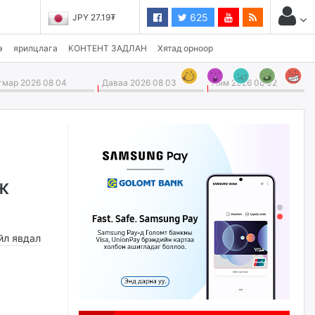
625
JPY 27.19₮
э
ярилцлага
КОНТЕНТ ЗАДЛАН
Хятад орноор
мар 2026 08 04
Даваа 2026 08 03
Ням 2026 08 02
ж
йл явдал