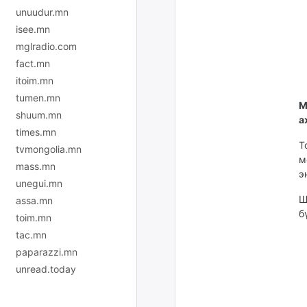
unuudur.mn
isee.mn
mglradio.com
fact.mn
itoim.mn
tumen.mn
М
shuum.mn
а
times.mn
Т
tvmongolia.mn
м
mass.mn
э
unegui.mn
Ш
assa.mn
б
toim.mn
tac.mn
paparazzi.mn
unread.today