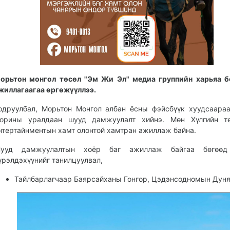
орьтон монгол төсөл "Эм Жи Эл" медиа группийн харьяа б
жиллагаагаа өргөжүүллээ.
одруулбал, Морьтон Монгол албан ёсны фэйсбүүк хуудсаара
орины уралдаан шууд дамжуулалт хийнэ. Мөн Хүлгийн тө
нтертайнментын хамт олонтой хамтран ажиллаж байна.
ууд дамжуулалтын хоёр баг ажиллаж байгаа бөгөөд
үрэлдэхүүнийг танилцуулвал,
Тайлбарлагчаар Баярсайханы Гонгор, Цэдэнсодномын Дун