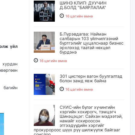
ШИНЭ КЛИП: ДУУЧИН
Д.БОЛД "БАЯРЛАЛАА"
16 цагийн өмнө
Б.Пүрэвдагва: Найман
салбарын 103 үйлчилгээний
бүртгэлийг цуцалснаар бизнес
олж үйл
эрхлэхэд таатай нөхцөл
бүрдэнэ
16 цагийн өмнө
а хурдан
вөргөөн
301 цистерн вагон буулгалтад
болон замд явж байна
 багийн
16 цагийн өмнө
я
СУИС-ийн бүлэг хүчингийн
хэргийн хохирогч, тэмцэгч
Шинэцэцэг: Сайхан мэдээтэй,
намайг хохироосон
этгээдүүдийн хэргийг
прокуророос шүүх рүү шилжүүлж байгааг
сонслоо