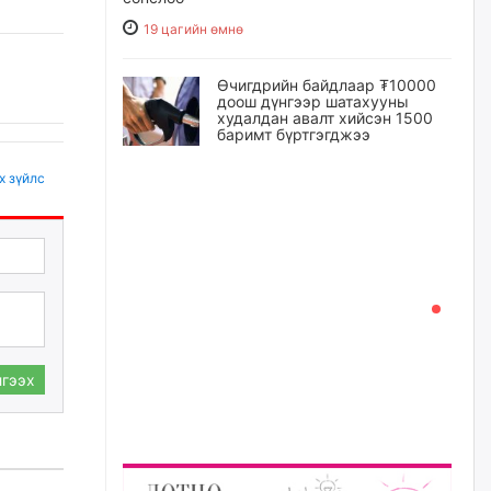
19 цагийн өмнө
Өчигдрийн байдлаар ₮10000
доош дүнгээр шатахууны
худалдан авалт хийсэн 1500
баримт бүртгэгджээ
19 цагийн өмнө
х зүйлс
Шатахуун олголтыг 50,000
төгрөгөөр хязгаарласныг
нэмэгдүүлж 100,000 төгрөгт
хүргэхээр судалж байгаа
19 цагийн өмнө
Ц.Сандаг-Очир: COP17 ба
COP31 хурлын уялдаа нь
гээх
Риогийн гурван конвенцын
нэгдсэн хэрэгжилтийг ахиулах
чухал алхам болно
20 цагийн өмнө