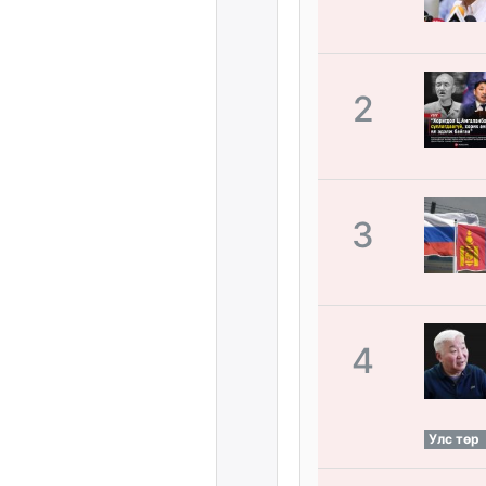
2
3
4
Улс төр