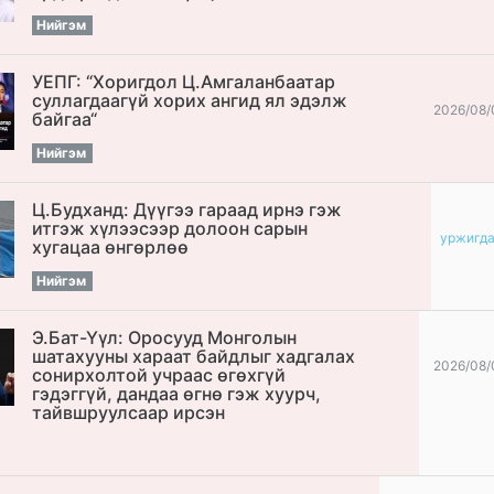
Нийгэм
УЕПГ: “Хоригдол Ц.Амгаланбаатар
cуллагдаагүй хорих ангид ял эдэлж
2026/08/
байгаа“
Нийгэм
Ц.Будханд: Дүүгээ гараад ирнэ гэж
итгэж хүлээсээр долоон сарын
уржигд
хугацаа өнгөрлөө
Нийгэм
Э.Бат-Үүл: Оросууд Монголын
шатахууны хараат байдлыг хадгалах
2026/08/
сонирхолтой учраас өгөхгүй
гэдэггүй, дандаа өгнө гэж хуурч,
тайвшруулсаар ирсэн