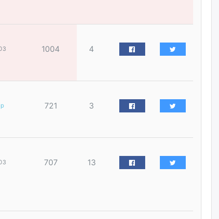
үйлчилгээний ажилтнуудын
ХАРИЛЦАА хандлагатай
холбоотой ГОМДОЛ их байгааг
дурдлаа
өчигдѳр
1004
4
03
Бариста хийх нь залуусын
дунд яагаад трэнд болов
өчигдѳр
721
3
ар
Өмгөөлөгч Б.Оюунбилэг:
"Урьхан" Б.Чинбат гэж хүн
бизнес хамтрагчаа гүтгэж
хууль хяналтын байгууллагаар
шалгуулж, торны цаана
суулгана гэх мэтээр дарамталдаг
707
13
03
өчигдѳр
Д.Амарбаясгалан:
Шатахууныхаа 97 хувийг нэг
улсаас авдаг хараат байдлаа
зогсоож, Арабын орнуудаас