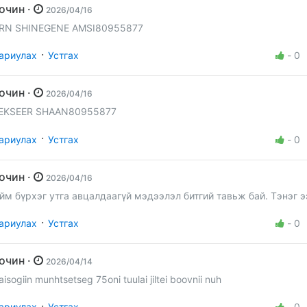
Зочин ·
2026/04/16
RN SHINEGENE AMSI80955877
·
ариулах
Устгах
-
0
Зочин ·
2026/04/16
EKSEER SHAAN80955877
·
ариулах
Устгах
-
0
Зочин ·
2026/04/16
йм бүрхэг утга авцалдаагүй мэдээлэл битгий тавьж бай. Тэнэг 
·
ариулах
Устгах
-
0
Зочин ·
2026/04/14
aisogiin munhtsetseg 75oni tuulai jiltei boovnii nuh
·
ариулах
Устгах
-
0