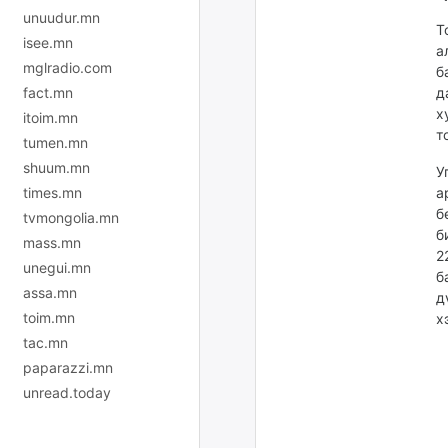
unuudur.mn
Т
isee.mn
а
mglradio.com
б
fact.mn
д
х
itoim.mn
т
tumen.mn
shuum.mn
У
times.mn
а
б
tvmongolia.mn
б
mass.mn
2
unegui.mn
б
assa.mn
д
toim.mn
х
tac.mn
paparazzi.mn
unread.today