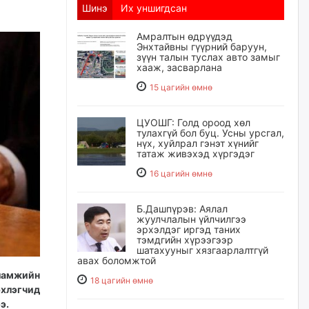
Шинэ
Их уншигдсан
Амралтын өдрүүдэд
Энхтайвны гүүрний баруун,
зүүн талын туслах авто замыг
хааж, засварлана
15 цагийн өмнө
ЦУОШГ: Голд ороод хөл
тулахгүй бол буц. Усны урсгал,
нүх, хуйлрал гэнэт хүнийг
татаж живэхэд хүргэдэг
16 цагийн өмнө
Б.Дашпүрэв: Аялал
жуулчлалын үйлчилгээ
эрхэлдэг иргэд таних
тэмдгийн хүрээгээр
шатахууныг хязгаарлалтгүй
авах боломжтой
ламжийн
18 цагийн өмнө
хлэгчид
э.