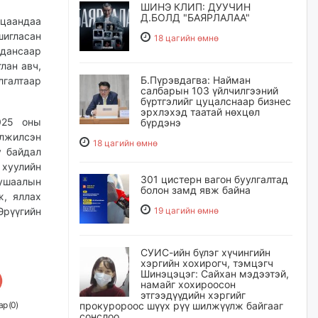
ШИНЭ КЛИП: ДУУЧИН
Д.БОЛД "БАЯРЛАЛАА"
ацаандаа
шигласан
18 цагийн өмнө
 дансаар
лан авч,
Б.Пүрэвдагва: Найман
галтаар
салбарын 103 үйлчилгээний
бүртгэлийг цуцалснаар бизнес
эрхлэхэд таатай нөхцөл
025 оны
бүрдэнэ
элжилсэн
18 цагийн өмнө
у байдал
 хуулийн
301 цистерн вагон буулгалтад
тушаалын
болон замд явж байна
ж, яллах
19 цагийн өмнө
Эрүүгийн
СУИС-ийн бүлэг хүчингийн
хэргийн хохирогч, тэмцэгч
Шинэцэцэг: Сайхан мэдээтэй,
намайг хохироосон
этгээдүүдийн хэргийг
прокуророос шүүх рүү шилжүүлж байгааг
р (
0
)
сонслоо