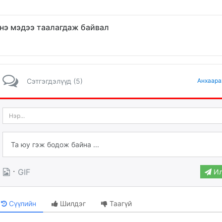
нэ мэдээ таалагдаж байвал
Сэтгэгдэлүүд (5)
Анхаара
·
GIF
Ил
Сүүлийн
Шилдэг
Таагүй