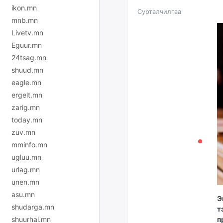
ikon.mn
Сурталчилгаа
mnb.mn
Livetv.mn
Eguur.mn
24tsag.mn
shuud.mn
eagle.mn
ergelt.mn
zarig.mn
today.mn
zuv.mn
mminfo.mn
ugluu.mn
urlag.mn
unen.mn
asu.mn
Э
shudarga.mn
т
shuurhai.mn
п