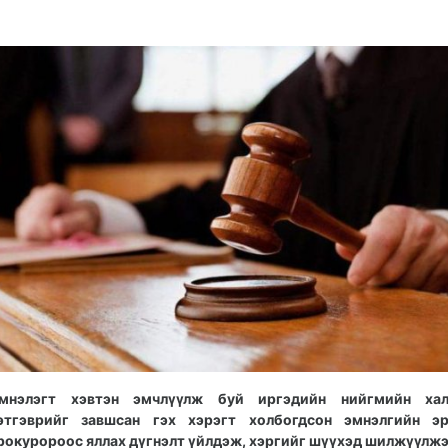
04-
08-
14
08
10:54:06
07:42:22
мнэлэгт хэвтэн эмчлүүлж буй иргэдийн нийгмийн ха
этгэврийг завшсан гэх хэрэгт холбогдсон эмнэлгийн эр
рокуророос яллах дүгнэлт үйлдэж, хэргийг шүүхэд шилжүүлжэ