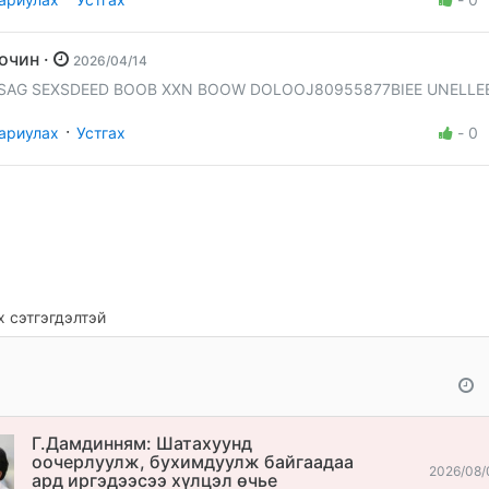
Зочин ·
2026/04/14
SAG SEXSDEED BOOB XXN BOOW DOLOOJ80955877BIEE UNELLE
·
ариулах
Устгах
-
0
 сэтгэгдэлтэй
Г.Дамдинням: Шатахуунд
оочерлуулж, бухимдуулж байгаадаа
2026/08/
ард иргэдээсээ хүлцэл өчье