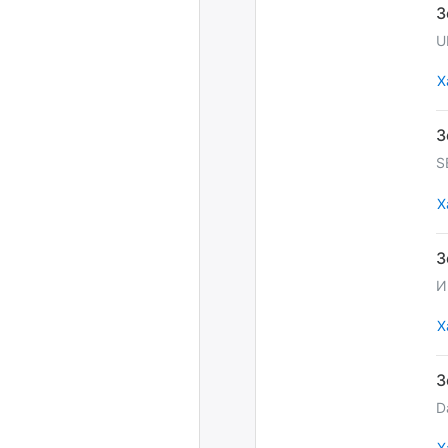
U
Х
S
Х
И
Х
D
Х