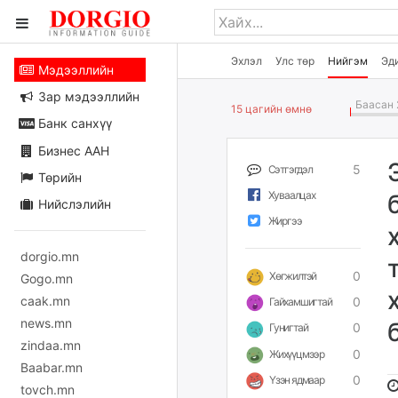
Эхлэл
Улс төр
Нийгэм
Эд
Мэдээллийн
Зар мэдээллийн
Баасан 
15 цагийн өмнө
Банк санхүү
Бизнес ААН
5
Сэтгэгдэл
Төрийн
Хуваалцах
Нийслэлийн
Жиргээ
dorgio.mn
0
Хөгжилтэй
Gogo.mn
caak.mn
0
Гайхамшигтай
news.mn
0
Гунигтай
zindaa.mn
0
Жихүүцмээр
Baabar.mn
0
Үзэн ядмаар
tovch.mn