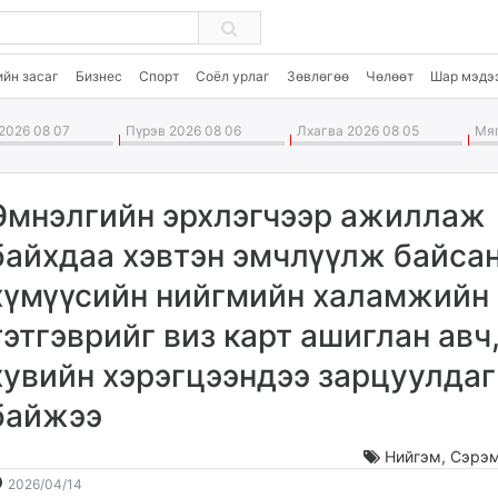
ийн засаг
Бизнес
Спорт
Соёл урлаг
Зөвлөгөө
Чөлөөт
Шар мэдэ
2026 08 07
Пүрэв 2026 08 06
Лхагва 2026 08 05
Мяг
Эмнэлгийн эрхлэгчээр ажиллаж
байхдаа хэвтэн эмчлүүлж байса
хүмүүсийн нийгмийн халамжийн
тэтгэврийг виз карт ашиглан авч
хувийн хэрэгцээндээ зарцуулдаг
байжээ
Нийгэм
,
Сэрэм
2026-
2026-
2026/04/14