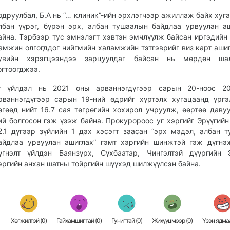
одруулбал, Б.А нь “… клиник”-ийн эрхлэгчээр ажиллаж байх хуг
лбан үүрэг, бүрэн эрх, албан тушаалын байдлаа урвуулан а
айна. Тэрбээр тус эмнэлэгт хэвтэн эмчлүүлж байсан иргэдийн
амжин олгогддог нийгмийн халамжийн тэтгэврийг виз карт ашиг
увийн хэрэгцээндээ зарцуулдаг байсан нь мөрдөн шал
огтоогджээ.
г үйлдэл нь 2021 оны арваннэгдүгээр сарын 20-ноос 2
рваннэгдүгээр сарын 19-ний өдрийг хүртэлх хугацаанд үрг
өгөөд нийт 16.7 сая төгрөгийн хохирол учруулж, өөртөө даву
ий болгосон гэж үзэж байна. Прокуророос уг хэргийг Эрүүгийн
2.1 дүгээр зүйлийн 1 дэх хэсэгт заасан “эрх мэдэл, албан 
айдлаа урвуулан ашиглах” гэмт хэргийн шинжтэй гэж дүгнэ
үгнэлт үйлдэн Баянзүрх, Сүхбаатар, Чингэлтэй дүүргийн 
эргийн анхан шатны тойргийн шүүхэд шилжүүлсэн байна.
Хөгжилтэй (
0
)
Гайхамшигтай (
0
)
Гунигтай (
0
)
Жихүүцмээр (
0
)
Үзэн ядмаа