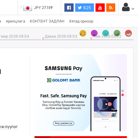
625
JPY 27.19₮
э
ярилцлага
КОНТЕНТ ЗАДЛАН
Хятад орноор
мар 2026 08 04
Даваа 2026 08 03
Ням 2026 08 02
н
,
жлүүлэг