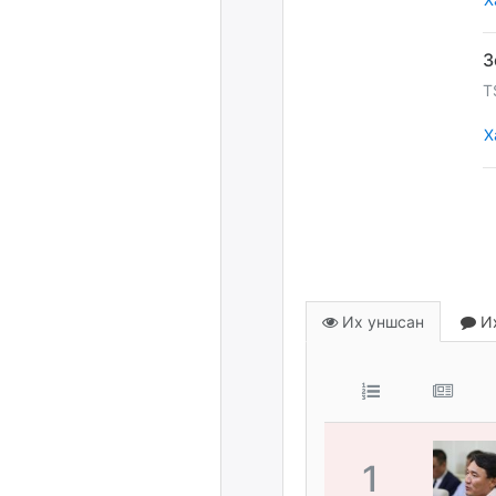
T
Х
Их уншсан
Их
1