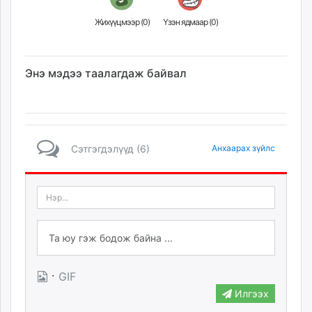
Жихүүцмээр (
0
)
Үзэн ядмаар (
0
)
Энэ мэдээ таалагдаж байвал
Сэтгэгдэлүүд (6)
Анхаарах зүйлс
·
GIF
Илгээх