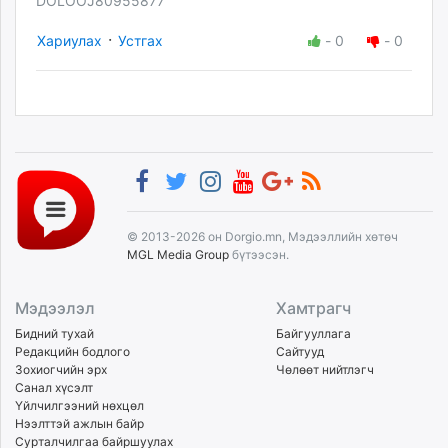
DOLOOJ80955877
·
Хариулах
Устгах
-
0
-
0
© 2013-2026 он Dorgio.mn, Мэдээллийн хөтөч
MGL Media Group
бүтээсэн.
Мэдээлэл
Хамтрагч
Бидний тухай
Байгууллага
Редакцийн бодлого
Сайтууд
Зохиогчийн эрх
Чөлөөт нийтлэгч
Санал хүсэлт
Үйлчилгээний нөхцөл
Нээлттэй ажлын байр
Сурталчилгаа байршуулах