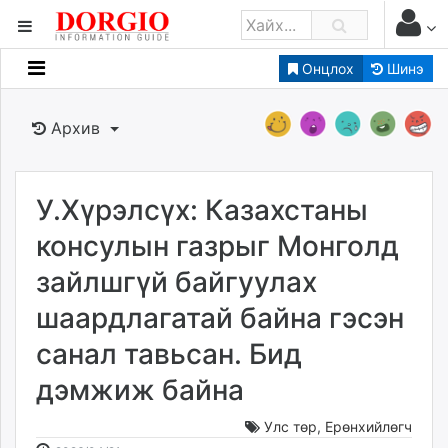
Онцлох
Шинэ
Мэдээллийн
Зар мэдээллийн
Архив
Банк санхүү
Бизнес ААН
Төрийн
У.Хүрэлсүх: Казахстаны
Нийслэлийн
консулын газрыг Монголд
зайлшгүй байгуулах
dorgio.mn
шаардлагатай байна гэсэн
Gogo.mn
caak.mn
санал тавьсан. Бид
news.mn
дэмжиж байна
zindaa.mn
Baabar.mn
Улс төр
,
Ерөнхийлөгч
tovch.mn