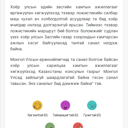
Хоёр улсын эдийн засгийн хамтын ажиллагааг
өргөжүүлэн хөгжүүлэхэд тээвэр ложистикийн салбар
маш чухал ач холбогдолтой асуудлаар та бид хоёр
өчигдөр нэлээд дэлгэрэнгүй ярьсан. Тиймээс тээвэр
ложистикийн маршрут бий болгох боломжийг судлан
үзэх хоёр улсын Засгийн газар хоорондын хамтарсан
ажлын хэсэг байгуулахад тантай санал нэгдэж
байна.
Монгол Улсын ерөнхийлөгчид та санал болгож байсан
хоёр улсын харилцаа хамтын ажиллагааг
хөгжүүлэхэд Казахстаны консулын газрыг Монгол
Улсад зайлшгүй шаардлагатай байна гэсэн санал
тавьсан. Энэ саналыг бид дэмжиж байна" гэв.
Хөгжилтэй (
0
)
Гайхамшигтай (
0
)
Гунигтай (
0
)