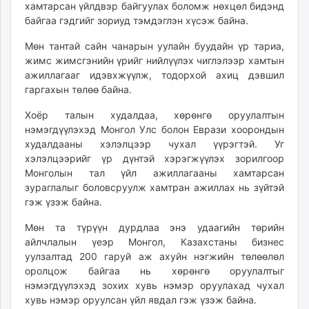
хамтарсан үйлдвэр байгуулах боломж нөхцөл бидэнд
байгаа гэдгийг зориуд тэмдэглэн хүсэж байна.
Мөн тантай сайн чанарын уулайн буудайн үр тариа,
жимс жимсгэнийн үрийг нийлүүлэх чиглэлээр хамтын
ажиллагааг идэвхжүүлж, тодорхой ахиц дэвшил
гаргахын төлөө байна.
Хоёр талын худалдаа, хөрөнгө оруулалтын
нэмэгдүүлэхэд Монгол Улс болон Еврази хоорондын
худалдааны хэлэлцээр чухал үүрэгтэй. Уг
хэлэлцээрийг үр дүнтэй хэрэгжүүлэх зорилгоор
Монголын тал үйл ажиллагааны хамтарсан
зураглалыг боловсруулж хамтран ажиллах нь зүйтэй
гэж үзэж байна.
Мөн та түрүүн дурдлаа энэ удаагийн төрийн
айлчлалын үеэр Монгол, Казахстаны бизнес
уулзалтад 200 гаруй аж ахуйн нэгжийн төлөөлөл
оролцож байгаа нь хөрөнгө оруулалтыг
нэмэгдүүлэхэд зохих хувь нэмэр оруулахад чухал
хувь нэмэр оруулсан үйл явдал гэж үзэж байна.