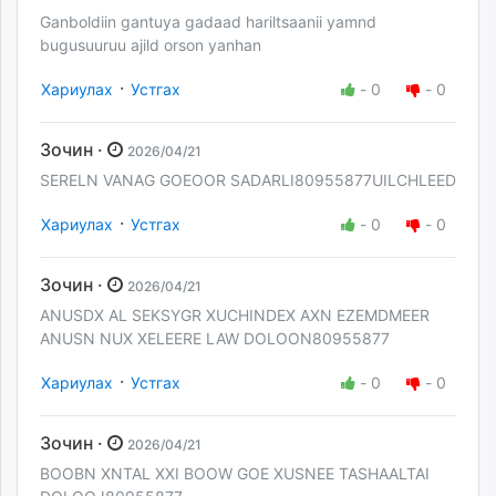
Ganboldiin gantuya gadaad hariltsaanii yamnd
bugusuuruu ajild orson yanhan
·
Хариулах
Устгах
-
0
-
0
Зочин ·
2026/04/21
SERELN VANAG GOEOOR SADARLI80955877UILCHLEED
·
Хариулах
Устгах
-
0
-
0
Зочин ·
2026/04/21
ANUSDX AL SEKSYGR XUCHINDEX AXN EZEMDMEER
ANUSN NUX XELEERE LAW DOLOON80955877
·
Хариулах
Устгах
-
0
-
0
Зочин ·
2026/04/21
BOOBN XNTAL XXI BOOW GOE XUSNEE TASHAALTAI