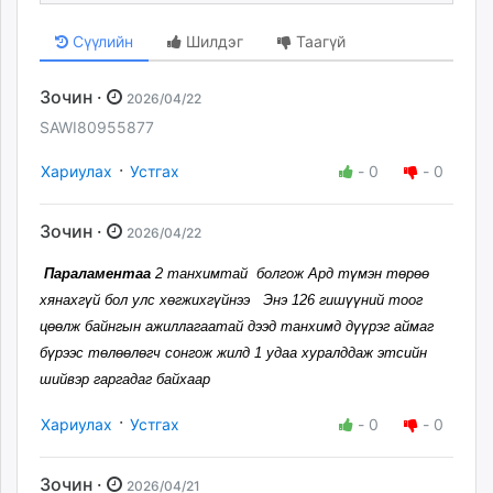
Сүүлийн
Шилдэг
Таагүй
Зочин ·
2026/04/22
SAWI80955877
·
Хариулах
Устгах
-
0
-
0
Зочин ·
2026/04/22
Параламентаа
2 танхимтай болгож Ард түмэн төрөө
хянахгүй бол улс хөгжихгүйнээ Энэ 126 гишүүний тоог
цөөлж байнгын ажиллагаатай дээд танхимд дүүрэг аймаг
бүрээс төлөөлөгч сонгож жилд 1 удаа хуралддаж этсийн
шийвэр гаргадаг байхаар
·
Хариулах
Устгах
-
0
-
0
Зочин ·
2026/04/21