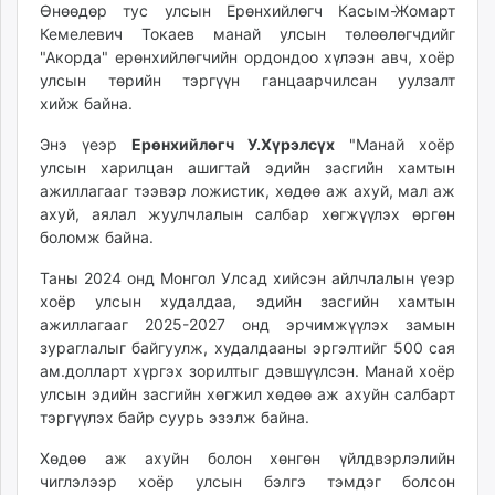
Өнөөдөр тус улсын Ерөнхийлөгч Касым-Жомарт
unuudur.mn
Кемелевич Токаев манай улсын төлөөлөгчдийг
isee.mn
"Акорда" ерөнхийлөгчийн ордондоо хүлээн авч, хоёр
mglradio.com
улсын төрийн тэргүүн ганцаарчилсан уулзалт
fact.mn
хийж байна.
itoim.mn
Энэ үеэр
Ерөнхийлөгч У.Хүрэлсүх
"Манай хоёр
tumen.mn
улсын харилцан ашигтай эдийн засгийн хамтын
shuum.mn
ажиллагааг тээвэр ложистик, хөдөө аж ахуй, мал аж
times.mn
ахуй, аялал жуулчлалын салбар хөгжүүлэх өргөн
боломж байна.
tvmongolia.mn
mass.mn
Таны 2024 онд Монгол Улсад хийсэн айлчлалын үеэр
unegui.mn
хоёр улсын худалдаа, эдийн засгийн хамтын
assa.mn
ажиллагааг 2025-2027 онд эрчимжүүлэх замын
зураглалыг байгуулж, худалдааны эргэлтийг 500 сая
toim.mn
ам.долларт хүргэх зорилтыг дэвшүүлсэн. Манай хоёр
tac.mn
улсын эдийн засгийн хөгжил хөдөө аж ахуйн салбарт
paparazzi.mn
тэргүүлэх байр суурь эзэлж байна.
unread.today
Хөдөө аж ахуйн болон хөнгөн үйлдвэрлэлийн
чиглэлээр хоёр улсын бэлгэ тэмдэг болсон