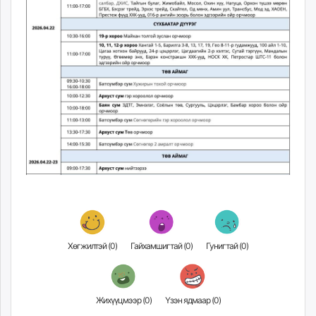
unuudur.mn
isee.mn
mglradio.com
fact.mn
itoim.mn
tumen.mn
shuum.mn
times.mn
tvmongolia.mn
mass.mn
unegui.mn
assa.mn
toim.mn
tac.mn
Хөгжилтэй (
0
)
Гайхамшигтай (
0
)
Гунигтай (
0
)
paparazzi.mn
unread.today
Жихүүцмээр (
0
)
Үзэн ядмаар (
0
)