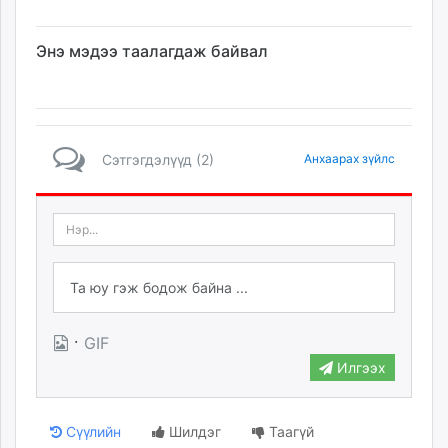
Энэ мэдээ таалагдаж байвал
Сэтгэгдэлүүд (2)
Анхаарах зүйлс
·
GIF
Илгээх
Сүүлийн
Шилдэг
Таагүй