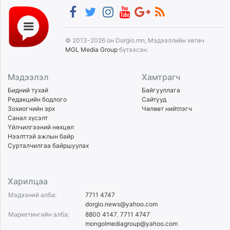
© 2013-2026 он Dorgio.mn, Мэдээллийн хөтөч
MGL Media Group
бүтээсэн.
Мэдээлэл
Хамтрагч
Бидний тухай
Байгууллага
Редакцийн бодлого
Сайтууд
Зохиогчийн эрх
Чөлөөт нийтлэгч
Санал хүсэлт
Үйлчилгээний нөхцөл
Нээлттэй ажлын байр
Сурталчилгаа байршуулах
Харилцаа
Мэдээний алба:
7711 4747
dorgio.news@yahoo.com
Маркетингийн алба:
8800 4147
,
7711 4747
mongolmediagroup@yahoo.com