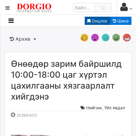
Онцлох
Шинэ
Мэдээллийн
Зар мэдээллийн
Архив
Банк санхүү
Бизнес ААН
Төрийн
Өнөөдөр зарим байршилд
Нийслэлийн
10:00-18:00 цаг хүртэл
цахилгааны хязгаарлалт
dorgio.mn
хийгдэнэ
Gogo.mn
caak.mn
Нийгэм
,
Үйл явдал
news.mn
2026-
2026-
2026/04/22
zindaa.mn
04-
08-
Baabar.mn
22
07
tovch.mn