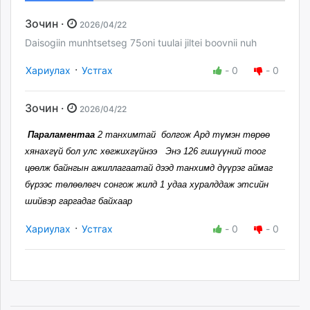
Зочин ·
2026/04/22
Daisogiin munhtsetseg 75oni tuulai jiltei boovnii nuh
·
Хариулах
Устгах
-
0
-
0
Зочин ·
2026/04/22
Параламентаа
2 танхимтай болгож Ард түмэн төрөө
хянахгүй бол улс хөгжихгүйнээ Энэ 126 гишүүний тоог
цөөлж байнгын ажиллагаатай дээд танхимд дүүрэг аймаг
бүрээс төлөөлөгч сонгож жилд 1 удаа хуралддаж этсийн
шийвэр гаргадаг байхаар
·
Хариулах
Устгах
-
0
-
0