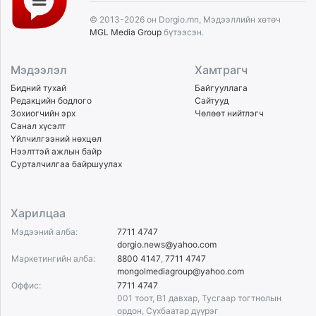
© 2013-2026 он Dorgio.mn, Мэдээллийн хөтөч
MGL Media Group
бүтээсэн.
Мэдээлэл
Хамтрагч
Бидний тухай
Байгууллага
Редакцийн бодлого
Сайтууд
Зохиогчийн эрх
Чөлөөт нийтлэгч
Санал хүсэлт
Үйлчилгээний нөхцөл
Нээлттэй ажлын байр
Сурталчилгаа байршуулах
Харилцаа
Мэдээний алба:
7711 4747
dorgio.news@yahoo.com
Маркетингийн алба:
8800 4147
,
7711 4747
mongolmediagroup@yahoo.com
Оффис:
7711 4747
001 тоот, B1 давхар, Тусгаар тогтнолын
ордон, Сүхбаатар дүүрэг