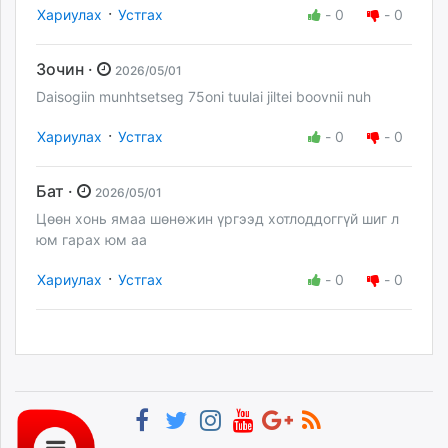
·
Хариулах
Устгах
-
0
-
0
Зочин ·
2026/05/01
Daisogiin munhtsetseg 75oni tuulai jiltei boovnii nuh
·
Хариулах
Устгах
-
0
-
0
Бат ·
2026/05/01
Цөөн хонь ямаа шөнөжин үргээд хотлоддоггүй шиг л
юм гарах юм аа
·
Хариулах
Устгах
-
0
-
0