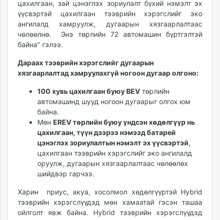
цахилгаан, зай цэнэглэх зориулалт бүхий нэмэлт эх
unuudur.mn
үүсвэртэй цахилгаан тээврийн хэрэгслийг эко
isee.mn
ангилалд хамруулж, дугаарын хязгаарлалтаас
mglradio.com
чөлөөлнө. Энэ төрлийн 72 автомашин бүртгэлтэй
байна" гэлээ.
fact.mn
itoim.mn
Дараах тээврийн хэрэгслийг дугаарын
tumen.mn
хязгаарлалтад хамруулахгүй ногоон дугаар олгоно:
shuum.mn
100 хувь цахилгаан буюу BEV
төрлийн
times.mn
автомашинд шууд ногоон дугаарыг олгох юм
tvmongolia.mn
байна.
mass.mn
Мөн
EREV төрлийн буюу үндсэн хөдөлгүүр нь
unegui.mn
цахилгаан, түүн дээрээ нэмээд батарей
цэнэглэх зориулалтын нэмэлт эх үүсвэртэй
,
assa.mn
цахилгаан тээврийн хэрэгслийг эко ангилалд
toim.mn
оруулж, дугаарын хязгаарлалтаас чөлөөлөх
tac.mn
шийдвэр гарчээ.
paparazzi.mn
Харин приус, акуа, хосолмол хөдөлгүүртэй Hybrid
unread.today
тээврийн хэрэгслүүдэд мөн хамаатай гэсэн ташаа
ойлголт явж байна. Hybrid тээврийн хэрэгслүүдэд