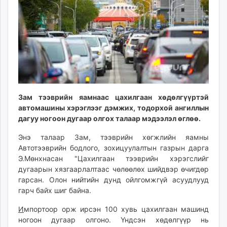
ikon.mn
mnb.mn
Livetv.mn
Eguur.mn
24tsag.mn
shuud.mn
eagle.mn
ergelt.mn
Зам тээврийн яамнаас цахилгаан хөдөлгүүртэй
автомашины хэрэглээг дэмжих, тодорхой ангиллын
zarig.mn
дагуу ногоон дугаар олгох талаар мэдээлэл өглөө.
today.mn
zuv.mn
Энэ талаар Зам, тээврийн хөгжлийн яамны
mminfo.mn
Автотээврийн бодлого, зохицуулалтын газрын дарга
Э.Мөнхнасан "Цахилгаан тээврийн хэрэгслийг
ugluu.mn
дугаарын хязгаарлалтаас чөлөөлөх шийдвэр өчигдөр
urlag.mn
гарсан. Олон нийтийн дунд ойлгомжгүй асуудлууд
unen.mn
гарч байх шиг байна.
asu.mn
И
мпортоор орж ирсэн 100 хувь цахилгаан машинд
shudarga.mn
ногоон дугаар олгоно. Үндсэн хөдөлгүүр нь
shuurhai.mn