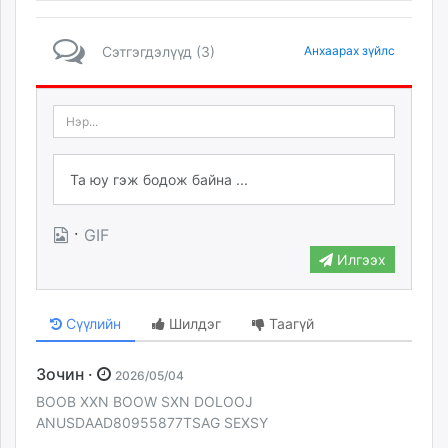
Сэтгэгдэлүүд (3)
Анхаарах зүйлс
·
GIF
Илгээх
Сүүлийн
Шилдэг
Таагүй
Зочин ·
2026/05/04
BOOB XXN BOOW SXN DOLOOJ
ANUSDAAD80955877TSAG SEXSY