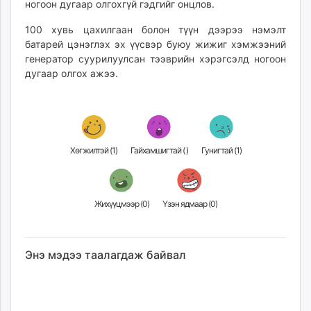
ногоон дугаар олгохгүй гэдгийг онцлов.
100 хувь цахилгаан болон түүн дээрээ нэмэлт
батарей цэнэглэх эх үүсвэр буюу жижиг хэмжээний
генератор суурилуулсан тээврийн хэрэгсэлд ногоон
дугаар олгох ажээ.
Хөгжилтэй (
1
)
Гайхамшигтай (
)
Гунигтай (
1
)
Жихүүцмээр (
0
)
Үзэн ядмаар (
0
)
Энэ мэдээ таалагдаж байвал