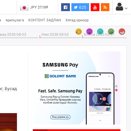
625
JPY 27.19₮
э
ярилцлага
КОНТЕНТ ЗАДЛАН
Хятад орноор
аа 2026 08 03
Ням 2026 08 02
Бямба 2026 08 01
аг
,
Бусад