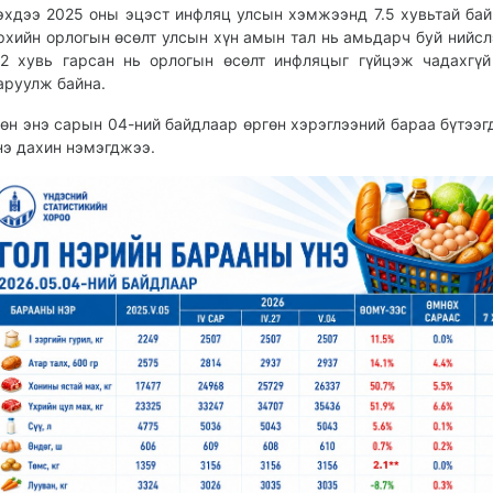
эхдээ 2025 оны эцэст инфляц улсын хэмжээнд 7.5 хувьтай бай
рхийн орлогын өсөлт улсын хүн амын тал нь амьдарч буй нийсл
.2 хувь гарсан нь орлогын өсөлт инфляцыг гүйцэж чадахгүй
аруулж байна.
өн энэ сарын 04-ний байдлаар өргөн хэрэглээний бараа бүтээг
нэ дахин нэмэгджээ.