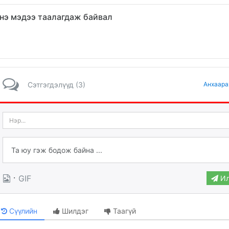
нэ мэдээ таалагдаж байвал
Сэтгэгдэлүүд (3)
Анхаара
·
GIF
Ил
Сүүлийн
Шилдэг
Таагүй