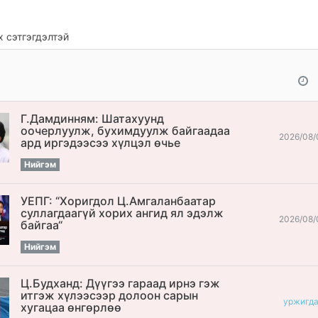
 сэтгэгдэлтэй
Г.Дамдинням: Шатахуунд
оочерлуулж, бухимдуулж байгаадаа
2026/08/
ард иргэдээсээ хүлцэл өчье
Нийгэм
УЕПГ: “Хоригдол Ц.Амгаланбаатар
cуллагдаагүй хорих ангид ял эдэлж
2026/08/
байгаа“
Нийгэм
Ц.Будханд: Дүүгээ гараад ирнэ гэж
итгэж хүлээсээр долоон сарын
уржигд
хугацаа өнгөрлөө