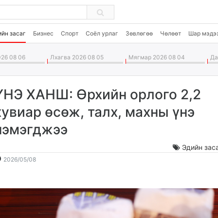
ийн засаг
Бизнес
Спорт
Соёл урлаг
Зөвлөгөө
Чөлөөт
Шар мэдэ
26 08 06
Лхагва 2026 08 05
Мягмар 2026 08 04
Дав
ҮНЭ ХАНШ: Өрхийн орлого 2,2
хувиар өсөж, талх, махны үнэ
нэмэгджээ
Эдийн зас
2026-
2026-
2026/05/08
05-
08-
08
07
11:24:30
20:49:09