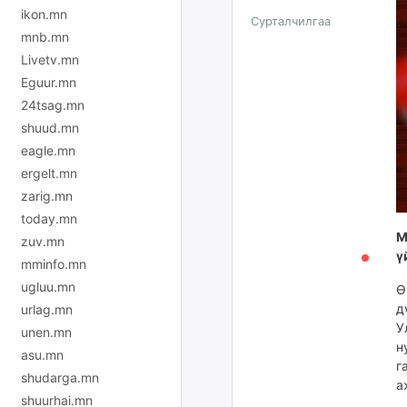
ikon.mn
Сурталчилгаа
mnb.mn
Livetv.mn
Eguur.mn
24tsag.mn
shuud.mn
eagle.mn
ergelt.mn
zarig.mn
today.mn
М
zuv.mn
ү
mminfo.mn
ugluu.mn
Ө
д
urlag.mn
У
unen.mn
н
asu.mn
г
shudarga.mn
а
shuurhai.mn