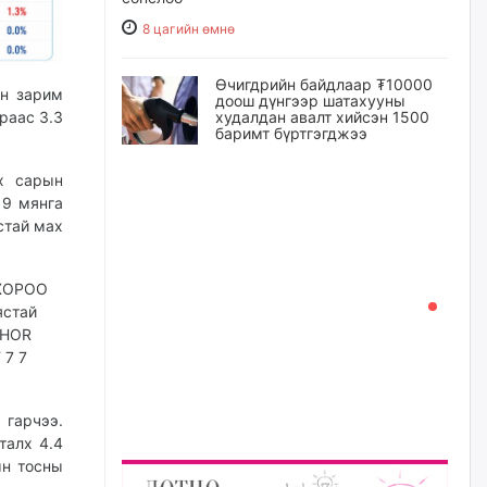
8 цагийн өмнө
Өчигдрийн байдлаар ₮10000
йн зарим
доош дүнгээр шатахууны
худалдан авалт хийсэн 1500
раас 3.3
баримт бүртгэгджээ
8 цагийн өмнө
х сарын
19 мянга
Шатахуун олголтыг 50,000
стай мах
төгрөгөөр хязгаарласныг
нэмэгдүүлж 100,000 төгрөгт
хүргэхээр судалж байгаа
8 цагийн өмнө
Ц.Сандаг-Очир: COP17 ба
COP31 хурлын уялдаа нь
Риогийн гурван конвенцын
нэгдсэн хэрэгжилтийг ахиулах
гарчээ.
чухал алхам болно
талх 4.4
9 цагийн өмнө
ын тосны