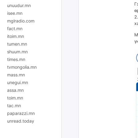
Г
unuudur.mn
ө
isee.mn
2
mglradio.com
х
fact.mn
М
itoim.mn
ү
tumen.mn
shuum.mn
times.mn
tvmongolia.mn
mass.mn
unegui.mn
assa.mn
toim.mn
tac.mn
paparazzi.mn
unread.today