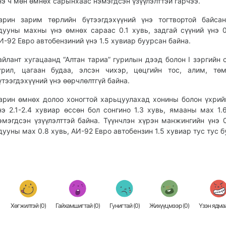
нэ ч мөн өмнөх сарынхаас нэмэгдсэн үзүүлэлттэй гарчээ.
арин зарим төрлийн бүтээгдэхүүний үнэ тогтвортой байса
дууны махны үнэ өмнөх сараас 0.1 хувь, задгай сүүний үнэ 0
И-92 Евро автобензиний үнэ 1.5 хувиар буурсан байна.
айлант хугацаанд “Алтан тариа” гурилын дээд болон I зэргийн 
урил, цагаан будаа, элсэн чихэр, цөцгийн тос, алим, тө
үтээгдэхүүний үнэ өөрчлөлтгүй байна.
арин өмнөх долоо хоногтой харьцуулахад хонины болон үхри
нэ 2.1-2.4 хувиар өссөн бол сонгино 1.3 хувь, ямааны мах 1.
эмэгдсэн үзүүлэлттэй байна. Түүнчлэн хүрэн манжингийн үнэ 0
дууны мах 0.8 хувь, АИ-92 Евро автобензин 1.5 хувиар тус тус б
Хөгжилтэй (
0
)
Гайхамшигтай (
0
)
Гунигтай (
0
)
Жихүүцмээр (
0
)
Үзэн ядмаа