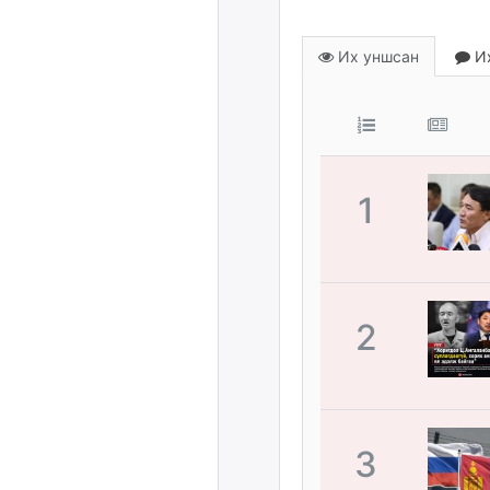
Их уншсан
Их
1
2
3