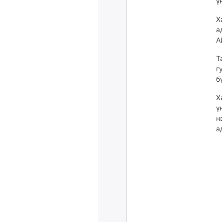
ү
Х
а
А
Т
г
б
Х
ү
н
а