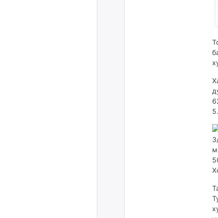
Т
б
х
Х
д
6
5
Т
Т
х