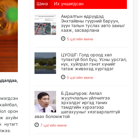
Шинэ
Их уншигдсан
Амралтын өдрүүдэд
Энхтайвны гүүрний баруун,
зүүн талын туслах авто замыг
хааж, засварлана
5 цагийн өмнө
ЦУОШГ: Голд ороод хөл
тулахгүй бол буц. Усны урсгал,
нүх, хуйлрал гэнэт хүнийг
татаж живэхэд хүргэдэг
5 цагийн өмнө
далдаа,
Б.Дашпүрэв: Аялал
жуулчлалын үйлчилгээ
эмэгдсэн
эрхэлдэг иргэд таних
айлбал,
тэмдгийн хүрээгээр
бол орон
шатахууныг хязгаарлалтгүй
авах боломжтой
аж ахуйн
н нутагт
7 цагийн өмнө
лжээ.