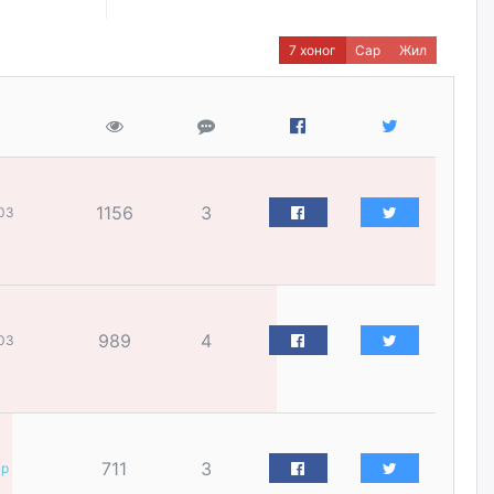
нийлүүлэх ажлыг сэргээх
ёстой
7 хоног
Сар
Жил
өчигдѳр
Худалдагч Н.Амарзаяа:
Дэлгүүрийн 32 хуудастай
өрийн дэвтэр долоо хоногт л
дүүрдэг
өчигдѳр
1156
3
03
АИ-92 шатахууны нийлүүлэлт
тасралтгүй үргэлжилж байна
өчигдѳр
989
4
03
I ангийн цахим бүртгэл энэ
сарын 17-ноос эхэлнэ
өчигдѳр
711
3
ар
Үндсэн хууль зөрчсөн
Х.Булгантуяа, үндэсний эв