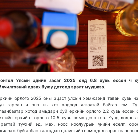
онгол Улсын эдийн засаг 2025 онд 6.8 хувь өссөн ч ху
йлчилгээний идэвх буюу дотоод эрэлт мууджээ.
рхийн орлого 2025 оны эцэст улсын хэмжээнд таван хувь н
үн гарсан ч энэ нь хот хөдөөд ялгаатай байгаа юм. Тух
лаанбаатар хотод амьдарч буй өрхийн орлого 2.2 хувь өссөн 
утгийн өрхийн орлого 10.5 хувь нэмэгдсэн гэв. Үүнд хөдөө 
аралтай түүхий эд, мах, ноос ноолуурын үнийн өсөлт, оро
жиллаж буй албан хаагчдын цалингийн нэмэгдэл зэрэг нь нөлөө