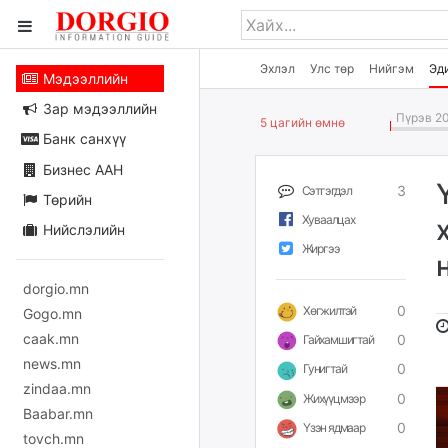
Эхлэл
Улс төр
Нийгэм
Эд
Мэдээллийн
Зар мэдээллийн
Пүрэв 20
5 цагийн өмнө
Банк санхүү
Бизнес ААН
3
Сэтгэгдэл
Төрийн
Хуваалцах
Нийслэлийн
Жиргээ
dorgio.mn
0
Хөгжилтэй
Gogo.mn
caak.mn
0
Гайхамшигтай
news.mn
0
Гунигтай
zindaa.mn
0
Жихүүцмээр
Baabar.mn
0
Үзэн ядмаар
tovch.mn