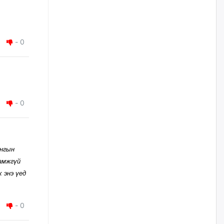
үйлчилгээний ажилтнуудын
ХАРИЛЦАА хандлагатай
холбоотой ГОМДОЛ их байгааг
дурдлаа
өчигдѳр
-
0
Бариста хийх нь залуусын
дунд яагаад трэнд болов
өчигдѳр
-
0
Өмгөөлөгч Б.Оюунбилэг:
"Урьхан" Б.Чинбат гэж хүн
бизнес хамтрагчаа гүтгэж
хууль хяналтын байгууллагаар
шалгуулж, торны цаана
йнгын
суулгана гэх мэтээр дарамталдаг
амжгүй
өчигдѳр
 энэ үед
Д.Амарбаясгалан:
Шатахууныхаа 97 хувийг нэг
-
0
улсаас авдаг хараат байдлаа
зогсоож, Арабын орнуудаас