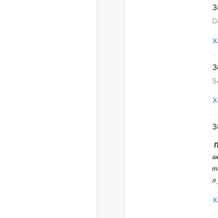
D
Х
S
Х
а
т
л
Х