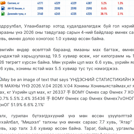
одррулбал, Улаанбаатар хотод худалдаалагдаж буй гол нэри
арааны үнэ 2026 оны тавдугаар сарын 4-ний байдлаар өмнөх са
увь, өмнөх долоо хоногоос 1.0 хувиар өссөн байна.
амгийн өндөр өсөлттэй бараанд ямааны мах багтаж, өмнө
ундажтай харьцуулахад 19.5 хувиар өсөж, нэг килограмм нь 
26 төгрөгт хүрсэн байна. Мөн үхрийн цул мах 6.6 хувь, үхрийн я
.6 хувь, хонины ястай мах 5.5 хувиар тус тус нэмэгджээ.
алх, гурилан бүтээгдэхүүний үнэ мөн өссөн үзүүлэлттэй 
ухайлбал, “Мишээл” талхны үнэ өмнөх сараас 7.7 хувь, “Атар” 
увь, хар талх 3.6 хувиар өссөн байна. Тараг, байцаа, ургамл