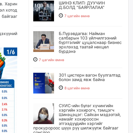
ШИНЭ КЛИП: ДУУЧИН
в. Харин
Д.БОЛД "БАЯРЛАЛАА"
эл хотод
7 цагийн өмнө
 байгааг
Б.Пүрэвдагва: Найман
дэхүүний
салбарын 103 үйлчилгээний
бүртгэлийг цуцалснаар бизнес
эрхлэхэд таатай нөхцөл
бүрдэнэ
7 цагийн өмнө
301 цистерн вагон буулгалтад
болон замд явж байна
8 цагийн өмнө
СУИС-ийн бүлэг хүчингийн
хэргийн хохирогч, тэмцэгч
Шинэцэцэг: Сайхан мэдээтэй,
намайг хохироосон
этгээдүүдийн хэргийг
прокуророос шүүх рүү шилжүүлж байгааг
сонслоо