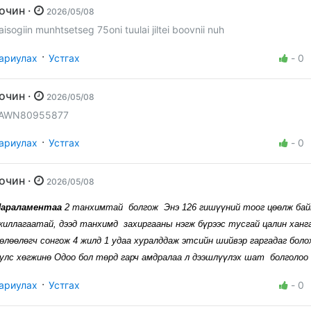
Зочин ·
2026/05/08
aisogiin munhtsetseg 75oni tuulai jiltei boovnii nuh
·
ариулах
Устгах
-
0
Зочин ·
2026/05/08
AWN80955877
·
ариулах
Устгах
-
0
Зочин ·
2026/05/08
Параламентаа
2 танхимтай болгож Энэ 126 гишүүний тоог цөөлж ба
жиллагаатай, дээд танхимд захиргааны нэгж бүрээс тусгай цалин ханг
өлөөлөгч сонгож 4 жилд 1 удаа хуралддаж этсийн шийвэр гаргадаг болох
 улс хөгжинө Одоо бол төрд гарч амдралаа л дээшлүүлэх шат болголоо
·
ариулах
Устгах
-
0