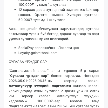
unuudur.mn
100,000₮ тутамд 1ш сугалаа
12 сараас дээш хугацаатай хадгаламж Шинээр
isee.mn
нээсэн, Орлого нэмсэн, Хугацаа сунгасан
mglradio.com
50,000₮ тутамд 1 ш сугалаа
fact.mn
itoim.mn
Аяны нөхцөлийг биелүүлсэн харилцагчдад сугалаа
автоматаар үүсэж буй бөгөөд дараах сувгаар та өөрт
tumen.mn
үүссэн сугалааны эрхээ шалгаарай.
shuum.mn
times.mn
SocialPay аппликэйшн – Лояалти цэс
tvmongolia.mn
Loyalty.golomtbank.com
mass.mn
СУГАЛАА ҮРЖДЭГ САР
unegui.mn
assa.mn
“Хадгаламжтай аялал” аяны хүрээнд 5-р сарыг
“Сугалаа үрждэг сар”
болгон зарлалаа. Ингэхдээ
toim.mn
2026.05.01-2026.06.15-ны хооронд зөвхөн
tac.mn
Алтантүлхүүр хүүхдийн хадгаламж
шинээр нээсэн
paparazzi.mn
харилцагчдад аяны сугалааг 2 дахин үржиж олгох
unread.today
юм. Өөрөөр хэлбэл, Алтантүлхүүр хүүхдийн
хадгаламж 100,000₮-өөр нээвэл танд
“Хадгаламжтай аялал” аяны 2ш биш 4ш сугалаа үүсэх