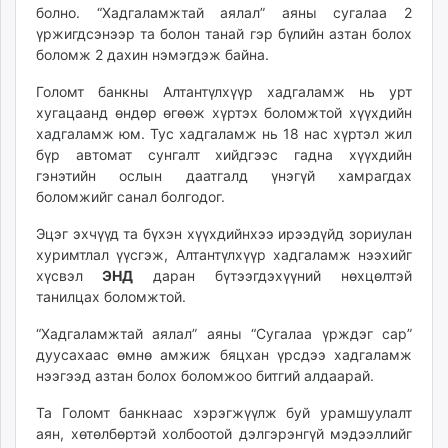
болно. “Хадгаламжтай аялал” аяны сугалаа 2
үржигдсэнээр та болон танай гэр бүлийн азтан болох
боломж 2 дахин нэмэгдэж байна.
Голомт банкны Алтантүлхүүр хадгаламж нь урт
хугацаанд өндөр өгөөж хүртэх боломжтой хүүхдийн
хадгаламж юм. Тус хадгаламж нь 18 нас хүртэл жил
бүр автомат сунгалт хийдгээс гадна хүүхдийн
гэнэтийн ослын даатгалд үнэгүй хамрагдах
боломжийг санал болгодог.
Эцэг эхчүүд та бүхэн хүүхдийнхээ ирээдүйд зориулан
хуримтлал үүсгэж, Алтантүлхүүр хадгаламж нээхийг
хүсвэл
ЭНД
даран бүтээгдэхүүний нөхцөлтэй
танилцах боломжтой.
“Хадгаламжтай аялал” аяны “Сугалаа үрждэг сар”
дуусахаас өмнө амжиж бяцхан үрсдээ хадгаламж
нээгээд азтан болох боломжоо битгий алдаарай.
Та Голомт банкнаас хэрэгжүүлж буй урамшуулалт
аян, хөтөлбөртэй холбоотой дэлгэрэнгүй мэдээллийг