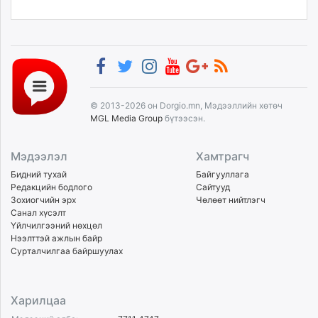
© 2013-2026 он Dorgio.mn, Мэдээллийн хөтөч
MGL Media Group
бүтээсэн.
Мэдээлэл
Хамтрагч
Бидний тухай
Байгууллага
Редакцийн бодлого
Сайтууд
Зохиогчийн эрх
Чөлөөт нийтлэгч
Санал хүсэлт
Үйлчилгээний нөхцөл
Нээлттэй ажлын байр
Сурталчилгаа байршуулах
Харилцаа