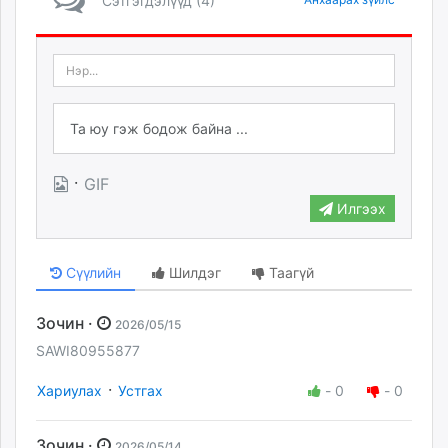
Сэтгэгдэлүүд (4)
·
GIF
Илгээх
Сүүлийн
Шилдэг
Таагүй
Зочин ·
2026/05/15
SAWI80955877
·
Хариулах
Устгах
-
0
-
0
Зочин ·
2026/05/14