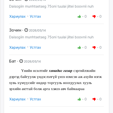
Daisogiin munhtsetseg 75oni tuulai jiltei boovnii nuh
·
Хариулах
Устгах
-
0
-
0
Зочин ·
2026/05/14
Daisogiin munhtsetseg 75oni tuulai jiltei boovnii nuh
·
Хариулах
Устгах
-
0
-
0
Бат ·
2026/05/14
Үнийн өсөлтийг
хянадаг газар
сэргийлэхийн
дэргэд байгуулж үндэслэлгүй үнээ нэмсэн аж ахуйн нэгж
хувь хүмүүсийг өндөр торгууль ноогдуулах хууль
эрхийн акттай болж арга хэжээ авч баймаараа
·
Хариулах
Устгах
-
0
-
0