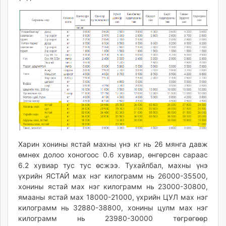
unuudur.mn
isee.mn
mglradio.com
fact.mn
itoim.mn
tumen.mn
shuum.mn
times.mn
tvmongolia.mn
mass.mn
unegui.mn
Харин хонины ястай махны үнэ кг нь 26 мянга давж
assa.mn
өмнөх долоо хоногоос 0.6 хувиар, өнгөрсөн сараас
toim.mn
6.2 хувиар тус тус өсжээ. Тухайлбал, махны үнэ
tac.mn
үхрийн ЯСТАЙ мах нэг килограмм нь 26000-35500,
paparazzi.mn
хонины ястай мах нэг килограмм нь 23000-30800,
ямааны ястай мах 18000-21000, үхрийн ЦУЛ мах нэг
unread.today
килограмм нь 32880-38800, хонины цулм мах нэг
килограмм нь 23980-30000 төгрөгөөр