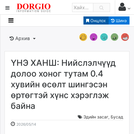
Онцлох
Шинэ
Мэдээллийн
Зар мэдээллийн
Архив
Банк санхүү
Бизнес ААН
Төрийн
ҮНЭ ХАНШ: Нийслэлчүүд
Нийслэлийн
долоо хоног тутам 0.4
хувийн өсөлт шингэсэн
dorgio.mn
өртөгтэй хүнс хэрэглэж
Gogo.mn
caak.mn
байна
news.mn
zindaa.mn
Эдийн засаг
,
Бусад
2026-
2026-
Baabar.mn
2026/05/14
05-
08-
tovch.mn