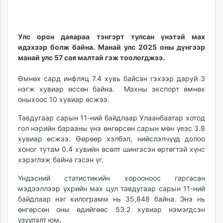
14
07
ikon.mn
11:39:30
06:00:52
mnb.mn
Livetv.mn
Улс орон даяараа тэнгэрт тулсан үнэтэй мах
Eguur.mn
идэхээр болж байна. Манай улс 2025 оны дүнгээр
24tsag.mn
манай улс 57 сая малтай гэж тоологджээ.
shuud.mn
Өмнөх сард инфляц 7.4 хувь байсан гэхээр даруй 3
eagle.mn
нэгж хувиар өссөн байна. Махны экспорт өмнөх
ergelt.mn
оныхоос 10 хувиар өсжээ.
zarig.mn
Тавдугаар сарын 11-ний байдлаар Улаанбаатар хотод
today.mn
гол нэрийн барааны үнэ өнгөрсөн сарын мөн үеэс 3.8
zuv.mn
хувиар өсжээ. Өөрөөр хэлбэл, нийслэлчүүд долоо
mminfo.mn
хоног тутам 0.4 хувийн өсөлт шингэсэн өртөгтэй хүнс
ugluu.mn
хэрэглэж байна гэсэн үг.
urlag.mn
Үндэсний статистикийн хорооноос гаргасан
unen.mn
мэдээллээр үхрийн мах цул тавдугаар сарын 11-ний
asu.mn
байдлаар нэг килограмм нь 35,848 байна. Энэ нь
shudarga.mn
өнгөрсөн оны өдийгөөс 53.2 хувиар нэмэгдсэн
shuurhai.mn
үзүүлэлт юм
.