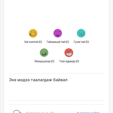
Хөгжилтэй (
0
)
Гайхамшигтай (
0
)
Гунигтай (
0
)
Жихүүцмээр (
0
)
Үзэн ядмаар (
0
)
Энэ мэдээ таалагдаж байвал
Анхаарах зүйлс