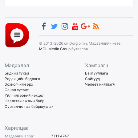
© 2013-2026 он Dorgio.mn, Мэдээллийн хөтөч
MGL Media Group
бүтээсэн.
Мэдээлэл
Хамтрагч
Бидний тухай
Байгууллага
Редакцийн бодлого
Сайтууд
Зохиогчийн эрх
Чөлөөт нийтлэгч
Санал хүсэлт
Үйлчилгээний нөхцөл
Нээлттэй ажлын байр
Сурталчилгаа байршуулах
Харилцаа
Мэдээний алба:
7711 4747