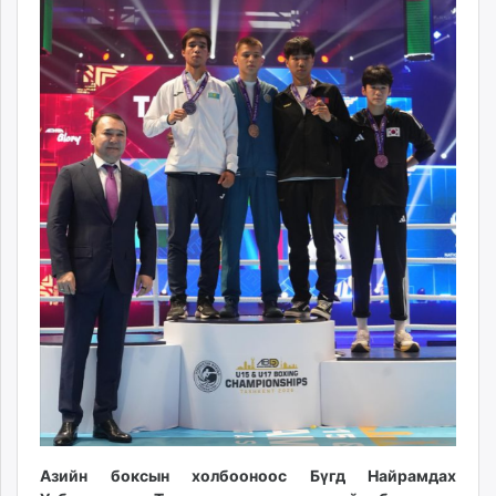
ikon.mn
mnb.mn
Livetv.mn
Eguur.mn
24tsag.mn
shuud.mn
eagle.mn
ergelt.mn
zarig.mn
today.mn
zuv.mn
mminfo.mn
ugluu.mn
urlag.mn
unen.mn
asu.mn
shudarga.mn
Азийн боксын холбооноос Бүгд Найрамдах
shuurhai.mn