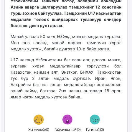
Узбекистаны Ташкент хотод өсвөрийн боксчдын
unuudur.mn
Азийн аварга шалгаруулах тэмцээнийг 12 хоногийн
isee.mn
турш зохион байгууллаа. Тэмцээний U17 насны алтан
медалийн төлөөх шийдвэрлэх тулаанууд өчигдөр
mglradio.com
болж нэгдсэн дүн гарлаа.
fact.mn
itoim.mn
Манай улсаас 50 кг-д Ө.Сүлд мөнгөн медаль хүртлээ.
tumen.mn
Мөн энэ насанд манай дөрвөн тамирчин хүрэл
медаль хүртэж, багийн дүнгээр 10-р байр эзлэв.
shuum.mn
times.mn
U17 насанд Узбекистаны баг есөн алт, долоон мөнгө,
tvmongolia.mn
зургаан хүрэл медальтайгаар тэргүүлсэн бол
mass.mn
Казахстан найман алт, Энэтхэг, БНХАУ, Тажикистан
тус бүр 2 алтан медаль хүртжээ. Иран, Япон,
unegui.mn
Бахрейны баг нэг алтан медальтайгаар жагсаалтын
assa.mn
эхний наймд багтлаа. Энэ насны ангилалд 15 орон
toim.mn
ямар нэгэн медаль хүртсэн байна.
tac.mn
paparazzi.mn
unread.today
Хөгжилтэй (
0
)
Гайхамшигтай (
0
)
Гунигтай (
0
)