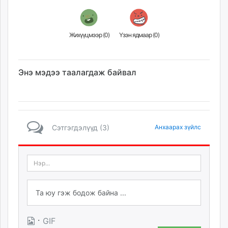
Жихүүцмээр (
0
)
Үзэн ядмаар (
0
)
Энэ мэдээ таалагдаж байвал
Сэтгэгдэлүүд (3)
Анхаарах зүйлс
·
GIF