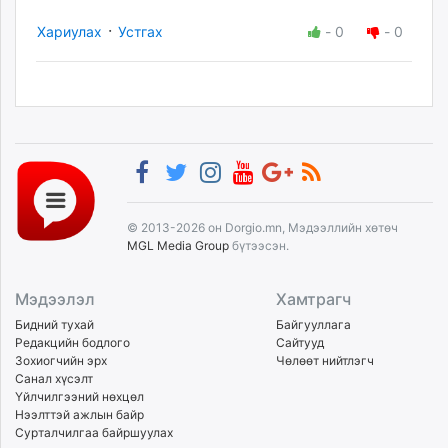
·
Хариулах
Устгах
-
0
-
0
© 2013-2026 он Dorgio.mn, Мэдээллийн хөтөч
MGL Media Group
бүтээсэн.
Мэдээлэл
Хамтрагч
Бидний тухай
Байгууллага
Редакцийн бодлого
Сайтууд
Зохиогчийн эрх
Чөлөөт нийтлэгч
Санал хүсэлт
Үйлчилгээний нөхцөл
Нээлттэй ажлын байр
Сурталчилгаа байршуулах