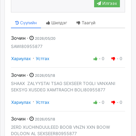
Илгээх
Сүүлийн
Шилдэг
Таагүй
Зочин ·
2026/05/20
SAWI80955877
·
Хариулах
Устгах
-
0
-
0
Зочин ·
2026/05/18
SHAAX ZALYYSTAI TSAG SEXSEER TOGLI VANXANI
SEKSYG XUSDEG XAMTRAGCH BOLI80955877
·
Хариулах
Устгах
-
0
-
0
Зочин ·
2026/05/18
2ERD XUCHINDUULEED BOOB VNZN XXN BOOW
DOLOON AL SEXSEER80955877