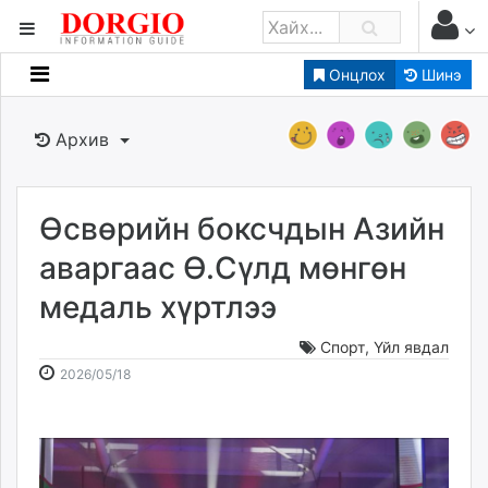
Онцлох
Шинэ
Мэдээллийн
Зар мэдээллийн
Архив
Банк санхүү
Бизнес ААН
Төрийн
Өсвөрийн боксчдын Азийн
Нийслэлийн
аваргаас Ө.Сүлд мөнгөн
медаль хүртлээ
dorgio.mn
Gogo.mn
Спорт
,
Үйл явдал
caak.mn
2026-
2026-
2026/05/18
news.mn
05-
08-
18
08
zindaa.mn
14:14:59
02:36:36
Baabar.mn
tovch.mn