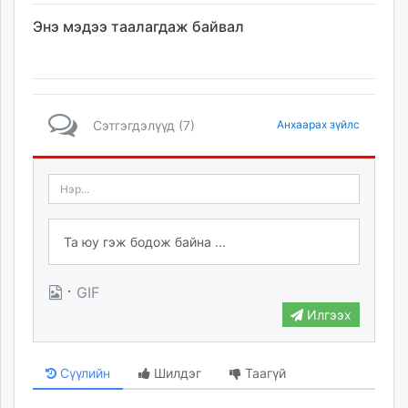
Энэ мэдээ таалагдаж байвал
Сэтгэгдэлүүд (7)
Анхаарах зүйлс
·
GIF
Илгээх
Сүүлийн
Шилдэг
Таагүй