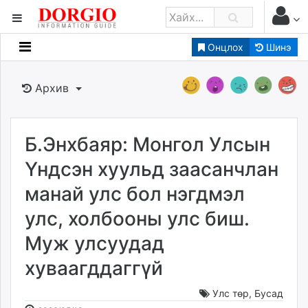
Онцлох
Шинэ
Мэдээллийн
Зар мэдээллийн
Архив
Банк санхүү
Бизнес ААН
Төрийн
Б.Энхбаяр: Монгол Улсын
Нийслэлийн
Үндсэн хуульд заасанчлан
манай улс бол нэгдмэл
dorgio.mn
улс, холбооны улс биш.
Gogo.mn
caak.mn
Муж улсуудад
news.mn
хуваагддаггүй
zindaa.mn
Baabar.mn
Улс төр
,
Бусад
tovch.mn