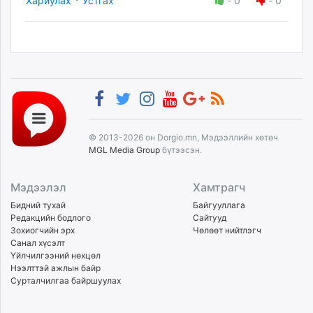
Хариулах
Устгах
-
0
-
0
© 2013-2026 он Dorgio.mn, Мэдээллийн хөтөч
MGL Media Group
бүтээсэн.
Мэдээлэл
Хамтрагч
Бидний тухай
Байгууллага
Редакцийн бодлого
Сайтууд
Зохиогчийн эрх
Чөлөөт нийтлэгч
Санал хүсэлт
Үйлчилгээний нөхцөл
Нээлттэй ажлын байр
Сурталчилгаа байршуулах