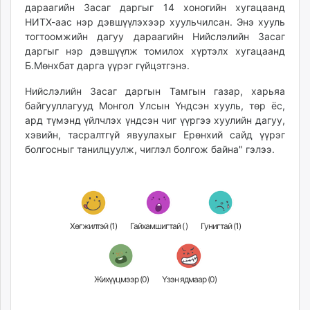
дараагийн Засаг даргыг 14 хоногийн хугацаанд
НИТХ-аас нэр дэвшүүлэхээр хуульчилсан. Энэ хууль
тогтоомжийн дагуу дараагийн Нийслэлийн Засаг
даргыг нэр дэвшүүлж томилох хүртэлх хугацаанд
Б.Мөнхбат дарга үүрэг гүйцэтгэнэ.
Нийслэлийн Засаг даргын Тамгын газар, харьяа
байгууллагууд Монгол Улсын Үндсэн хууль, төр ёс,
ард түмэнд үйлчлэх үндсэн чиг үүргээ хуулийн дагуу,
хэвийн, тасралтгүй явуулахыг Ерөнхий сайд үүрэг
болгосныг танилцуулж, чиглэл болгож байна" гэлээ.
Хөгжилтэй (
1
)
Гайхамшигтай (
)
Гунигтай (
1
)
Жихүүцмээр (
0
)
Үзэн ядмаар (
0
)