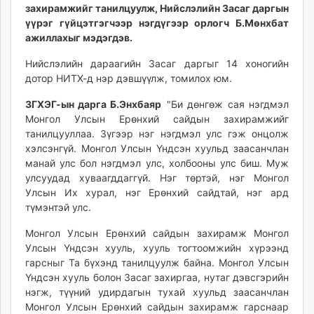
захирамжийг танилцуулж, Нийслэлийн Засаг даргын
unuudur.mn
үүрэг гүйцэтгэгчээр нэгдүгээр орлогч Б.Мөнхбат
isee.mn
ажиллахыг мэдэгдэв.
mglradio.com
Нийслэлийн дараагийн Засаг даргыг 14 хоногийн
fact.mn
дотор НИТХ-д нэр дэвшүүлж, томилох юм.
itoim.mn
tumen.mn
ЗГХЭГ-ын дарга Б.Энхбаяр
"Би дөнгөж сая нэгдмэл
shuum.mn
Монгол Улсын Ерөнхий сайдын захирамжийг
танилцууллаа. Зүгээр нэг нэгдмэл улс гэж онцолж
times.mn
хэлсэнгүй. Монгол Улсын Үндсэн хуульд заасанчлан
tvmongolia.mn
манай улс бол нэгдмэл улс, холбооны улс биш. Муж
mass.mn
улсуудад хуваагддаггүй. Нэг төртэй, нэг Монгол
unegui.mn
Улсын Их хурал, нэг Ерөнхий сайдтай, нэг ард
assa.mn
түмэнтэй улс.
toim.mn
Монгол Улсын Ерөнхий сайдын захирамж Монгол
tac.mn
Улсын Үндсэн хууль, хууль тогтоомжийн хүрээнд
paparazzi.mn
гарсныг Та бүхэнд танилцуулж байна. Монгол Улсын
unread.today
Үндсэн хууль болон Засаг захиргаа, нутаг дэвсгэрийн
нэгж, түүний удирдагын тухай хуульд заасанчлан
Монгол Улсын Ерөнхий сайдын захирамж гарснаар