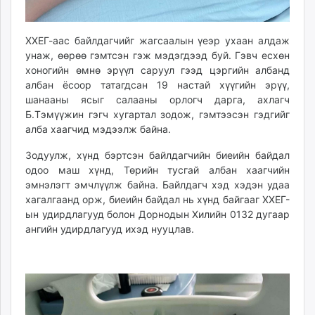
unuudur.mn
isee.mn
ХХЕГ-аас байлдагчийг жагсаалын үеэр ухаан алдаж
mglradio.com
унаж, өөрөө гэмтсэн гэж мэдэгдээд буй. Гэвч есхөн
fact.mn
хоногийн өмнө эрүүл саруул гээд цэргийн албанд
itoim.mn
албан ёсоор татагдсан 19 настай хүүгийн эрүү,
шанааны ясыг салааны орлогч дарга, ахлагч
tumen.mn
Б.Тэмүүжин гэгч хугартал зодож, гэмтээсэн гэдгийг
shuum.mn
алба хаагчид мэдээлж байна.
times.mn
tvmongolia.mn
Зодуулж, хүнд бэртсэн байлдагчийн биеийн байдал
одоо маш хүнд, Төрийн тусгай албан хаагчийн
mass.mn
эмнэлэгт эмчлүүлж байна. Байлдагч хэд хэдэн удаа
unegui.mn
хагалгаанд орж, биеийн байдал нь хүнд байгааг ХХЕГ-
assa.mn
ын удирдлагууд болон Дорнодын Хилийн 0132 дугаар
toim.mn
ангийн удирдлагууд ихэд нууцлав.
tac.mn
paparazzi.mn
unread.today