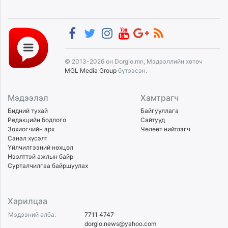
© 2013-2026 он Dorgio.mn, Мэдээллийн хөтөч
MGL Media Group
бүтээсэн.
Мэдээлэл
Хамтрагч
Бидний тухай
Байгууллага
Редакцийн бодлого
Сайтууд
Зохиогчийн эрх
Чөлөөт нийтлэгч
Санал хүсэлт
Үйлчилгээний нөхцөл
Нээлттэй ажлын байр
Сурталчилгаа байршуулах
Харилцаа
Мэдээний алба:
7711 4747
dorgio.news@yahoo.com