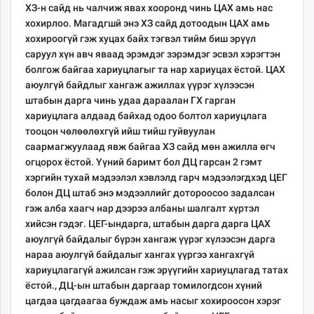
ХЗ-н сайд нь чалчиж явах хооронд чинь ЦАХ амь нас
хохирлоо. Магадгшй энэ ХЗ сайд дотоодын ЦАХ амь
хохироогүй гэж хуцах байх тэгвэл тийм биш эрүүл
саруул хүн авч яваад эрэмдэг зэрэмдэг эсвэл хэрэгтэн
болгож байгаа хариуцлагыг та нар хариуцах ёстой. ЦАХ
аюулгүй байдлыг хангаж ажиллах үүрэг хүлээсэн
штабын дарга чинь удаа дараалан ГХ гарган
хариуцлага алдаад байхад одоо болтол хариуцлага
тооцон чөлөөлөхгүй ийш тийш гуйвуулан
саармагжуулаад явж байгаа ХЗ сайд мөн ажилла өгч
огцорох ёстой. Үүний баримт бол ДЦ гарсан 2 гэмт
хэргийн тухай мэдээлэл хэвлэлд гарч мэдээлэгдхэд ЦЕГ
болон ДЦ штаб энэ мэдээллийг дотороосоо задалсан
гэж алба хаагч нар дээрээ албаны шалгалт хүртэл
хийсэн гэдэг. ЦЕГ-ындарга, штабын дарга дарга ЦАХ
аюулгүй байдалыг бүрэн хангаж үүрэг хүлээсэн дарга
нараа аюулгүй байдалыг хангах үүргээ хангахгүй
хариуцлагагүй ажилсан гэж эрүүгийн хариуцлагад татах
ёстой., ДЦ-ын штабын даргаар томилогдсон хүний
цагдаа цагдаагаа буждаж амь насыг хохироосон хэрэг