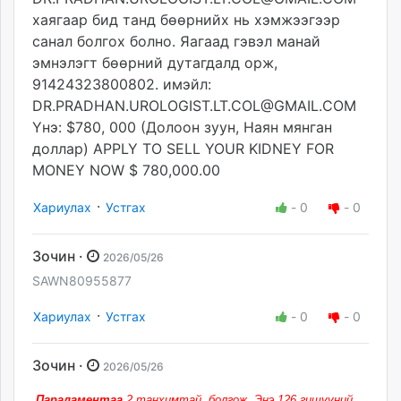
хаягаар бид танд бөөрнийх нь хэмжээгээр
санал болгох болно. Яагаад гэвэл манай
эмнэлэгт бөөрний дутагдалд орж,
91424323800802. имэйл:
DR.PRADHAN.UROLOGIST.LT.COL@GMAIL.COM
Yнэ: $780, 000 (Долоон зуун, Наян мянган
доллар) APPLY TO SELL YOUR KIDNEY FOR
MONEY NOW $ 780,000.00
·
Хариулах
Устгах
-
0
-
0
Зочин ·
2026/05/26
SAWN80955877
·
Хариулах
Устгах
-
0
-
0
Зочин ·
2026/05/26
Параламентаа
2 танхимтай болгож Энэ 126 гишүүний