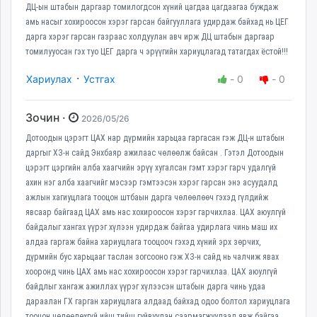
ДЦ-ын штабын даргаар томилогдсон хүний цагдаа цагдаагаа буждаж
амь насыг хохироосон хэрэг гарсан байгууллага удирдаж байхад нь ЦЕГ
дарга хэрэг гарсан газраас холдуулан авч ирж ДЦ штабын даргаар
томилууосан гэх туо ЦЕГ дарга ч эрүүгийн хариуцлагад татагдах ёстой!!!
·
Хариулах
Устгах
-
0
-
0
Зочин ·
2026/05/26
Дотоодын цэрэгт ЦАХ нар дүрмийн харьцаа гаргасан гэж ДЦ-н штабын
даргыг ХЗ-н сайд Энхбаяр ажилаас чөлөөлж байсан . Гэтэл Дотоодын
цэрэгт цэргийн алба хаагчийн эрүү хугалсан гэмт хэрэг гарч удалгүй
ахин нэг алба хаагчийг мэсээр гэмтээсэн хэрэг гарсан энэ асуудалд
ажлын хагиуцлага тооцон штбаын дарга чөлөөлөөч гэхэд гүлдийж
явсаар байгаад ЦАХ амь нас хохироосон хэрэг гарчихлаа. ЦАХ аюулгүй
байдалыг хангах үүрэг хүлээн удирдаж байгаа удирлага чинь маш их
алдаа гаргаж байна хариуцлага тооцооч гэхэд хүний эрх зөрчих,
дүрмийн бус харьцааг таслан зогсооно гэж ХЗ-н сайд нь чалчиж явах
хооронд чинь ЦАХ амь нас хохироосон хэрэг гарчихлаа. ЦАХ аюулгүй
байдлыг хангаж ажиллах үүрэг хүлээсэн штабын дарга чинь удаа
дараалан ГХ гарган хариуцлага алдаад байхад одоо болтол хариуцлага
тооцон чөлөөлөхгүй ийш тийш гуйвуулан саармагжуулаад явж байгаа.