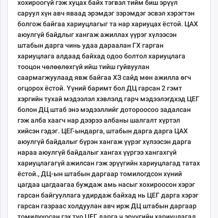
хохироогүй гэж хуцах байх тэгвэл тийм биш эрүүл
саруул хүн авч яваад эрэмдэг зэрэмдэг эсвэл хэрэгтэн
болгож байгаа хариуцлагыг та нар хариуцах ёстой. ЦАХ
аюулгүй байдлыг хангаж ажиллах үүрэг хүлээсэн
штабын дарга чинь удаа дараалан ГХ гарган
хариуцлага алдаад байхад одоо болтол хариуцлага
тооцон чөлөөлөхгүй ийш тийш гуйвуулан
саармагжуулаад явж байгаа ХЗ сайд мөн ажилла өгч
огцорох ёстой. Үүний баримт бол ДЦ гарсан 2 гэмт
хэргийн тухай мэдээлэл хэвлэлд гарч мэдээлэгдхэд ЦЕГ
болон ДЦ штаб энэ мэдээллийг дотороосоо задалсан
гэж алба хаагч нар дээрээ албаны шалгалт хүртэл
хийсэн гэдэг. ЦЕГ-ындарга, штабын дарга дарга ЦАХ
аюулгүй байдалыг бүрэн хангаж үүрэг хүлээсэн дарга
нараа аюулгүй байдалыг хангах үүргээ хангахгүй
хариуцлагагүй ажилсан гэж эрүүгийн хариуцлагад татах
ёстой., ДЦ-ын штабын даргаар томилогдсон хүний
цагдаа цагдаагаа буждаж амь насыг хохироосон хэрэг
гарсан байгууллага удирдаж байхад нь ЦЕГ дарга хэрэг
гарсан газраас холдуулан авч ирж ДЦ штабын даргаар
томилууосан гэх туо ЦЕГ дарга ч эрүүгийн хариуцлагад