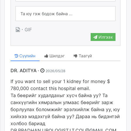
·
GIF
Илгээх
Сүүлийн
Шилдэг
Таагүй
DR. ADITYA ·
2026/05/28
If you want to sell your 1 kidney for money $
780,000 contact this hospital email.
Та бөөрийг худалдахыг хүсч байна уу? Та
санхүүгийн хямралын улмаас бөөрийг зарж
борлуулах боломжийг эрэлхийлж байна уу, юу
хийхээ мэдэхгүй байна уу? Дараа нь бидэнтэй
холбоо бариад
DR.PRADHAN.UROLOGIST.LT.COL@GMAIL.COM