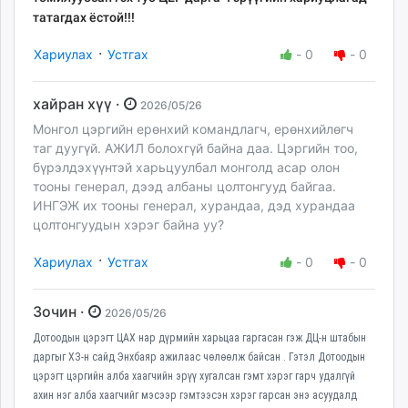
татагдах ёстой!!!
·
Хариулах
Устгах
-
0
-
0
хайран хүү ·
2026/05/26
Монгол цэргийн ерөнхий командлагч, ерөнхийлөгч
таг дуугүй. АЖИЛ болохгүй байна даа. Цэргийн тоо,
бүрэлдэхүүнтэй харьцуулбал монголд асар олон
тооны генерал, дээд албаны цолтонгууд байгаа.
ИНГЭЖ их тооны генерал, хурандаа, дэд хурандаа
цолтонгуудын хэрэг байна уу?
·
Хариулах
Устгах
-
0
-
0
Зочин ·
2026/05/26
Дотоодын цэрэгт ЦАХ нар дүрмийн харьцаа гаргасан гэж ДЦ-н штабын
даргыг ХЗ-н сайд Энхбаяр ажилаас чөлөөлж байсан . Гэтэл Дотоодын
цэрэгт цэргийн алба хаагчийн эрүү хугалсан гэмт хэрэг гарч удалгүй
ахин нэг алба хаагчийг мэсээр гэмтээсэн хэрэг гарсан энэ асуудалд