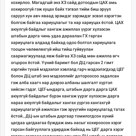
хохирлоо. Магадгшй энэ ХЗ сайд дотоодын ЦАХ амь
хохироогүй гэж хуцах байх тэгвэл тийм биш эрүүл
саруул хүн авч яваад эрэмдэг зэрэмдэг эсвэл хэрэгтэн
болгож байгаа хариуцлагыг та нар хариуцах ёстой. ЦАХ
аюулгүй байдлыг хангаж ажиллах үүрэг хүлээсэн
штабын дарга чинь удаа дараалан ГХ гарган
хариуцлага алдаад байхад одоо болтол хариуцлага
тооцон чөлөөлөхгүй ийш тийш гуйвуулан
саармагжуулаад явж байгаа ХЗ сайд мөн ажилла өгч
огцорох ёстой. Үүний баримт бол ДЦ гарсан 2 гэмт
хэргийн тухай мэдээлэл хэвлэлд гарч мэдээлэгдхэд ЦЕГ
болон ДЦ штаб энэ мэдээллийг дотороосоо задалсан
гэж алба хаагч нар дээрээ албаны шалгалт хүртэл
хийсэн гэдэг. ЦЕГ-ындарга, штабын дарга дарга ЦАХ
аюулгүй байдалыг бүрэн хангаж үүрэг хүлээсэн дарга
нараа аюулгүй байдалыг хангах үүргээ хангахгүй
хариуцлагагүй ажилсан гэж эрүүгийн хариуцлагад татах
ёстой., ДЦ-ын штабын даргаар томилогдсон хүний
цагдаа цагдаагаа буждаж амь насыг хохироосон хэрэг
гарсан байгууллага удирдаж байхад нь ЦЕГ дарга хэрэг