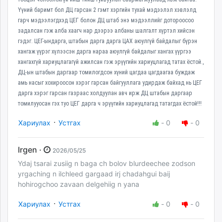
Үүний баримт бол ДЦ гарсан 2 гэмт хэргийн тухай мэдээлэл хэвлэлд
гарч мэдээлэгдхэд ЦЕГ болон ДЦ штаб энэ мэдээллийг дотороосоо
задалсан гэж алба хаагч нар дээрээ албаны шалгалт хүртэл хийсэн
гэдэг. ЦЕГ-ындарга, штабын дарга дарга ЦАХ аюулгүй байдалыг бүрэн
хангаж үүрэг хүлээсэн дарга нараа аюулгүй байдалыг хангах үүргээ
хангахгүй хариуцлагагүй ажилсан гэж эрүүгийн хариуцлагад татах ёстой.,
ДЦ-ын штабын даргаар томилогдсон хүний цагдаа цагдаагаа буждаж
амь насыг хохироосон хэрэг гарсан байгууллага удирдаж байхад нь ЦЕГ
дарга хэрэг гарсан газраас холдуулан авч ирж ДЦ штабын даргаар
томилууосан гэх туо ЦЕГ дарга ч эрүүгийн хариуцлагад татагдах ёстой!!!
·
Хариулах
Устгах
-
0
-
0
Irgen ·
2026/05/25
Ydaj tsarai zusiig n baga ch bolov blurdeechee zodson
yrgaching n ilchleed gargaad irj chadahgui baij
hohirogchoo zavaan delgehiig n yana
·
Хариулах
Устгах
-
0
-
0