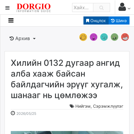
Онцлох
Шинэ
Мэдээллийн
Зар мэдээллийн
Архив
Банк санхүү
Бизнес ААН
Төрийн
Хилийн 0132 дугаар ангид
Нийслэлийн
алба хааж байсан
байлдагчийн эрүүг хугалж,
dorgio.mn
шанааг нь цөмлөжээ
Gogo.mn
caak.mn
Нийгэм
,
Сэрэмжлүүлэг
news.mn
2026-
2026-
2026/05/25
zindaa.mn
05-
08-
Baabar.mn
25
07
tovch.mn