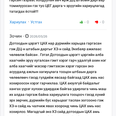
гарсан газраас холдуулан авч ирж ДЦ штабын даргаар
томилууосан гэх туо ЦЕГ дарга ч эрүүгийн хариуцлагад
татагдах ёстой!!!
·
Хариулах
Устгах
-
0
-
0
Зочин ·
2026/05/26
Дотоодын цэрэгт ЦАХ нар дүрмийн харьцаа гаргасан
гэж ДЦ-н штабын даргыг ХЗ-н сайд Энхбаяр ажилаас
чөлөөлж байсан . Гэтэл Дотоодын цэрэгт цэргийн алба
хаагчийн эрүү хугалсан гэмт хэрэг гарч удалгүй ахин нэг
алба хаагчийг мэсээр гэмтээсэн хэрэг гарсан энэ
асуудалд ажлын хагиуцлага тооцон штбаын дарга
чөлөөлөөч гэхэд гүлдийж явсаар байгаад ЦАХ амь нас
хохироосон хэрэг гарчихлаа. ЦАХ аюулгүй байдалыг
хангах үүрэг хүлээн удирдаж байгаа удирлага чинь маш
их алдаа гаргаж байна хариуцлага тооцооч гэхэд хүний
эрх зөрчих, дүрмийн бус харьцааг таслан зогсооно гэж
ХЗ-н сайд нь чалчиж явах хооронд чинь ЦАХ амь нас
хохирлоо. Магадгшй энэ ХЗ сайд дотоодын ЦАХ амь