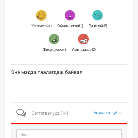
Хөгжилтэй (
)
Гайхамшигтай (
)
Гунигтай (
5
)
Жихүүцмээр (
)
Үзэн ядмаар (
2
)
Энэ мэдээ таалагдаж байвал
Сэтгэгдэлүүд (14)
Анхаарах зүйлс