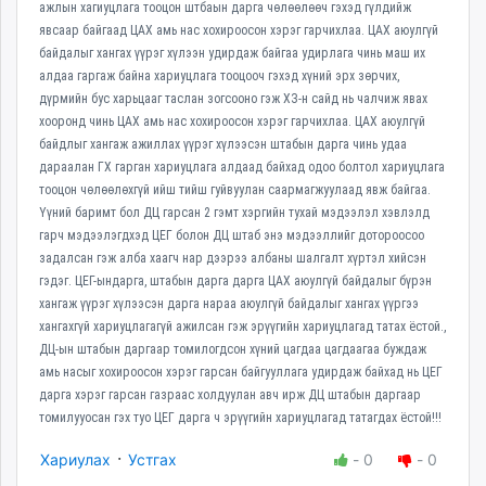
ажлын хагиуцлага тооцон штбаын дарга чөлөөлөөч гэхэд гүлдийж
явсаар байгаад ЦАХ амь нас хохироосон хэрэг гарчихлаа. ЦАХ аюулгүй
байдалыг хангах үүрэг хүлээн удирдаж байгаа удирлага чинь маш их
алдаа гаргаж байна хариуцлага тооцооч гэхэд хүний эрх зөрчих,
дүрмийн бус харьцааг таслан зогсооно гэж ХЗ-н сайд нь чалчиж явах
хооронд чинь ЦАХ амь нас хохироосон хэрэг гарчихлаа. ЦАХ аюулгүй
байдлыг хангаж ажиллах үүрэг хүлээсэн штабын дарга чинь удаа
дараалан ГХ гарган хариуцлага алдаад байхад одоо болтол хариуцлага
тооцон чөлөөлөхгүй ийш тийш гуйвуулан саармагжуулаад явж байгаа.
Үүний баримт бол ДЦ гарсан 2 гэмт хэргийн тухай мэдээлэл хэвлэлд
гарч мэдээлэгдхэд ЦЕГ болон ДЦ штаб энэ мэдээллийг дотороосоо
задалсан гэж алба хаагч нар дээрээ албаны шалгалт хүртэл хийсэн
гэдэг. ЦЕГ-ындарга, штабын дарга дарга ЦАХ аюулгүй байдалыг бүрэн
хангаж үүрэг хүлээсэн дарга нараа аюулгүй байдалыг хангах үүргээ
хангахгүй хариуцлагагүй ажилсан гэж эрүүгийн хариуцлагад татах ёстой.,
ДЦ-ын штабын даргаар томилогдсон хүний цагдаа цагдаагаа буждаж
амь насыг хохироосон хэрэг гарсан байгууллага удирдаж байхад нь ЦЕГ
дарга хэрэг гарсан газраас холдуулан авч ирж ДЦ штабын даргаар
томилууосан гэх туо ЦЕГ дарга ч эрүүгийн хариуцлагад татагдах ёстой!!!
·
Хариулах
Устгах
-
0
-
0