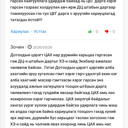
гарсан байгууллага удирдаж байхад нь ЦЕГ дарга хэрэг
гарсан газраас холдуулан авч ирж ДЦ штабын даргаар
томилууосан гэх туо ЦЕГ дарга ч эрүүгийн хариуцлагад
татагдах ёстой!!!
·
Хариулах
Устгах
-
0
-
0
Зочин ·
2026/05/26
Дотоодын цэрэгт ЦАХ нар дүрмийн харьцаа гаргасан
гэж ДЦ-н штабын даргыг ХЗ-н сайд Энхбаяр ажилаас
чөлөөлж байсан . Гэтэл Дотоодын цэрэгт цэргийн алба
хаагчийн эрүү хугалсан гэмт хэрэг гарч удалгүй ахин нэг
алба хаагчийг мэсээр гэмтээсэн хэрэг гарсан энэ
асуудалд ажлын хагиуцлага тооцон штбаын дарга
чөлөөлөөч гэхэд гүлдийж явсаар байгаад ЦАХ амь нас
хохироосон хэрэг гарчихлаа. ЦАХ аюулгүй байдалыг
хангах үүрэг хүлээн удирдаж байгаа удирлага чинь маш
их алдаа гаргаж байна хариуцлага тооцооч гэхэд хүний
эрх зөрчих, дүрмийн бус харьцааг таслан зогсооно гэж
ХЗ-н сайд нь чалчиж явах хооронд чинь ЦАХ амь нас