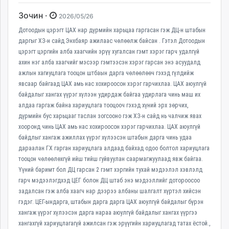
Зочин ·
2026/05/26
Дотоодын цэрэгт ЦАХ нар дүрмийн харьцаа гаргасан гэж ДЦ-н штабын
даргыг ХЗ-н сайд Энхбаяр ажилаас чөлөөлж байсан . Гэтэл Дотоодын
цэрэгт цэргийн алба хаагчийн эрүү хугалсан гэмт хэрэг гарч удалгүй
ахин нэг алба хаагчийг мэсээр гэмтээсэн хэрэг гарсан энэ асуудалд
ажлын хагиуцлага тооцон штбаын дарга чөлөөлөөч гэхэд гүлдийж
явсаар байгаад ЦАХ амь нас хохироосон хэрэг гарчихлаа. ЦАХ аюулгүй
байдалыг хангах үүрэг хүлээн удирдаж байгаа удирлага чинь маш их
алдаа гаргаж байна хариуцлага тооцооч гэхэд хүний эрх зөрчих,
дүрмийн бус харьцааг таслан зогсооно гэж ХЗ-н сайд нь чалчиж явах
хооронд чинь ЦАХ амь нас хохироосон хэрэг гарчихлаа. ЦАХ аюулгүй
байдлыг хангаж ажиллах үүрэг хүлээсэн штабын дарга чинь удаа
дараалан ГХ гарган хариуцлага алдаад байхад одоо болтол хариуцлага
тооцон чөлөөлөхгүй ийш тийш гуйвуулан саармагжуулаад явж байгаа.
Үүний баримт бол ДЦ гарсан 2 гэмт хэргийн тухай мэдээлэл хэвлэлд
гарч мэдээлэгдхэд ЦЕГ болон ДЦ штаб энэ мэдээллийг дотороосоо
задалсан гэж алба хаагч нар дээрээ албаны шалгалт хүртэл хийсэн
гэдэг. ЦЕГ-ындарга, штабын дарга дарга ЦАХ аюулгүй байдалыг бүрэн
хангаж үүрэг хүлээсэн дарга нараа аюулгүй байдалыг хангах үүргээ
хангахгүй хариуцлагагүй ажилсан гэж эрүүгийн хариуцлагад татах ёстой.,