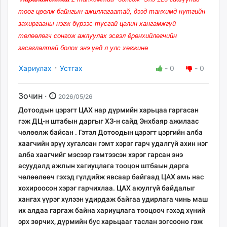
тоог цөөлж байнгын ажиллагаатай, дээд танхимд нутгийн
захиргааны нэгж бүрээс тусгай цалин хангамжгүй
төлөөлөгч сонгож ажлуулах эсвэл ёрөнхийлөгчийн
засаглалтай болох энэ үед л улс хөгжинө
·
Хариулах
Устгах
-
0
-
0
Зочин ·
2026/05/26
Дотоодын цэрэгт ЦАХ нар дүрмийн харьцаа гаргасан
гэж ДЦ-н штабын даргыг ХЗ-н сайд Энхбаяр ажилаас
чөлөөлж байсан . Гэтэл Дотоодын цэрэгт цэргийн алба
хаагчийн эрүү хугалсан гэмт хэрэг гарч удалгүй ахин нэг
алба хаагчийг мэсээр гэмтээсэн хэрэг гарсан энэ
асуудалд ажлын хагиуцлага тооцон штбаын дарга
чөлөөлөөч гэхэд гүлдийж явсаар байгаад ЦАХ амь нас
хохироосон хэрэг гарчихлаа. ЦАХ аюулгүй байдалыг
хангах үүрэг хүлээн удирдаж байгаа удирлага чинь маш
их алдаа гаргаж байна хариуцлага тооцооч гэхэд хүний
эрх зөрчих, дүрмийн бус харьцааг таслан зогсооно гэж