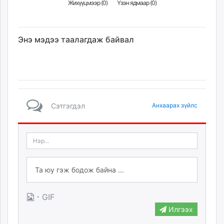
Жихүүцмээр (
0
)
Үзэн ядмаар (
0
)
Энэ мэдээ таалагдаж байвал
Сэтгэгдэл
Анхаарах зүйлс
·
GIF
Илгээх