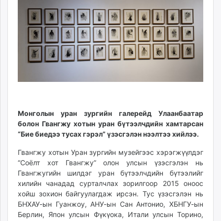
ikon.mn
mnb.mn
Livetv.mn
Eguur.mn
24tsag.mn
shuud.mn
eagle.mn
ergelt.mn
zarig.mn
Монголын уран зургийн галерейд Улаанбаатар
today.mn
болон Гвангжу хотын уран бүтээлчдийн хамтарсан
zuv.mn
“Бие биедээ тусах гэрэл” үзэсгэлэн нээлтээ хийлээ.
mminfo.mn
Гвангжу хотын Уран зургийн музейгээс хэрэгжүүлдэг
ugluu.mn
“Соёлт хот Гвангжу” олон улсын үзэсгэлэн нь
urlag.mn
Гвангжугийн шилдэг уран бүтээлчдийн бүтээлийг
unen.mn
хилийн чанадад сурталчлах зорилгоор 2015 оноос
asu.mn
хойш зохион байгуулагдаж ирсэн. Тус үзэсгэлэн нь
БНХАУ-ын Гуанжоу, АНУ-ын Сан Антонио, ХБНГУ-ын
shudarga.mn
Берлин, Япон улсын Фүкүока, Итали улсын Торино,
shuurhai.mn