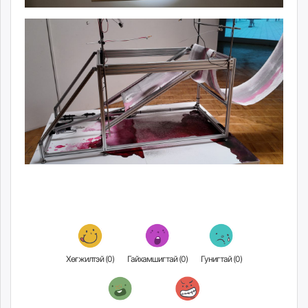
Хөгжилтэй (
0
)
Гайхамшигтай (
0
)
Гунигтай (
0
)