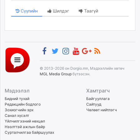
Сүүлийн
Шилдэг
Таагүй
© 2013-2026 он Dorgio.mn, Мэдээллийн хөтөч
MGL Media Group
бүтээсэн.
Мэдээлэл
Хамтрагч
Бидний тухай
Байгууллага
Редакцийн бодлого
Сайтууд
Зохиогчийн эрх
Чөлөөт нийтлэгч
Санал хүсэлт
Үйлчилгээний нөхцөл
Нээлттэй ажлын байр
Сурталчилгаа байршуулах