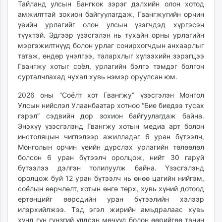
Тайланд улсын Бангкок зэрэг дэлхийн олон хотод
unuudur.mn
амжилттай зохион байгуулагдаж, Гвангжугийн орчин
isee.mn
үеийн урлагийг олон улсын үзэгчдэд хүргэсэн
mglradio.com
түүхтэй. Эдгээр үзэсгэлэн нь тухайн орны урлагийн
мэргэжилтнүүд болон урлаг сонирхогчдын анхаарлыг
fact.mn
татаж, өндөр үнэлгээ, талархлыг хүлээхийн зэрэгцээ
itoim.mn
Гвангжу хотыг соёл, урлагийн бэлгэ тэмдэг болгон
tumen.mn
сурталчлахад чухал хувь нэмэр оруулсан юм.
shuum.mn
2026 оны “Соёлт хот Гвангжу” үзэсгэлэн Монгол
times.mn
Улсын нийслэл Улаанбаатар хотноо “Бие биедээ тусах
tvmongolia.mn
гэрэл” сэдвийн дор зохион байгуулагдаж байна.
mass.mn
Энэхүү үзэсгэлэнд Гвангжу хотын медиа арт болон
unegui.mn
инстоляцын чиглэлээр ажилладаг 6 уран бүтээлч,
assa.mn
Монголын орчин үеийн дүрслэх урлагийн төлөөлөл
болсон 6 уран бүтээлч оролцож, нийт 30 гаруй
toim.mn
бүтээлээ дэлгэн толилуулж байна. Үзэсгэлэнд
tac.mn
оролцож буй 12 уран бүтээлч нь өнөө цагийн нийгэм,
paparazzi.mn
соёлын өөрчлөлт, хотын өнгө төрх, хувь хүний дотоод
unread.today
ертөнцийг өөрсдийн уран бүтээлийн хэлээр
илэрхийлжээ. Тэд эгэл жирийн амьдралаас хувь
хүнд гүн гүнзгий үлдсэн мөчүүд болон өөрийгөө танин