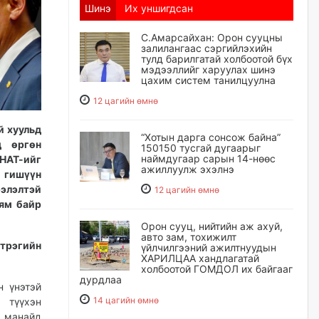
Шинэ
Их уншигдсан
С.Амарсайхан: Орон сууцны
залилангаас сэргийлэхийн
тулд барилгатай холбоотой бүх
мэдээллийг харуулах шинэ
цахим систем танилцуулна
12 цагийн өмнө
й хуульд
“Хотын дарга сонсож байна”
д өргөн
150150 тусгай дугаарыг
наймдугаар сарын 14-нөөс
МНАТ-ийг
ажиллуулж эхэлнэ
гишүүн
элэлтэй
12 цагийн өмнө
ням байр
Орон сууц, нийтийн аж ахуй,
авто зам, тохижилт
трэгийн
үйлчилгээний ажилтнуудын
ХАРИЛЦАА хандлагатай
холбоотой ГОМДОЛ их байгааг
дурдлаа
н үнэтэй
14 цагийн өмнө
 түүхэн
ь манайд