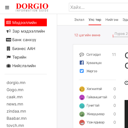
Эхлэл
Улс төр
Нийгэм
Эд
Мэдээллийн
Зар мэдээллийн
Пүрэв 2
12 цагийн өмнө
Банк санхүү
Бизнес ААН
11
Сэтгэгдэл
Төрийн
Хуваалцах
Нийслэлийн
Жиргээ
dorgio.mn
0
Хөгжилтэй
Gogo.mn
caak.mn
0
Гайхамшигтай
news.mn
0
Гунигтай
zindaa.mn
0
Жихүүцмээр
Baabar.mn
0
Үзэн ядмаар
tovch.mn