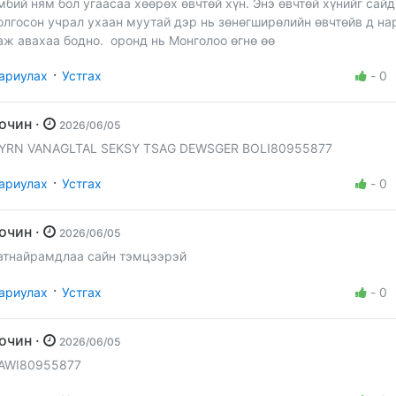
мбий ням бол угаасаа хөөрөх өвчтөй хүн. Энэ өвчтөй хүнийг сайд
олгосон учрал ухаан муутай дэр нь зөнөгширөлийн өвчтөйв д на
аж авахаа бодно. оронд нь Монголоо өгнө өө
·
ариулах
Устгах
-
0
Зочин ·
2026/06/05
YRN VANAGLTAL SEKSY TSAG DEWSGER BOLI80955877
·
ариулах
Устгах
-
0
Зочин ·
2026/06/05
атнайрамдлаа сайн тэмцээрэй
·
ариулах
Устгах
-
0
Зочин ·
2026/06/05
AWI80955877