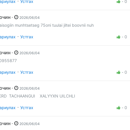
·
ариулах
Устгах
-
0
Зочин ·
2026/06/04
aisogiin munhtsetseg 75oni tuulai jiltei boovnii nuh
·
ариулах
Устгах
-
0
Зочин ·
2026/06/04
0955877
·
ариулах
Устгах
-
0
Зочин ·
2026/06/04
ERD TACHAANGUI XALYYXN UILCHLI
·
ариулах
Устгах
-
0
Зочин ·
2026/06/04