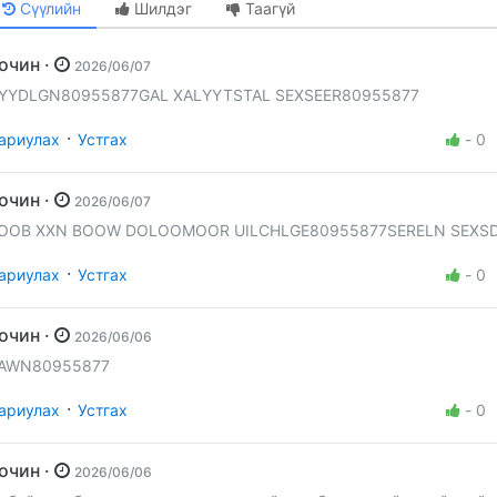
Сүүлийн
Шилдэг
Таагүй
Зочин ·
2026/06/07
YYDLGN80955877GAL XALYYTSTAL SEXSEER80955877
·
ариулах
Устгах
-
0
Зочин ·
2026/06/07
OOB XXN BOOW DOLOOMOOR UILCHLGE80955877SERELN SEXS
·
ариулах
Устгах
-
0
Зочин ·
2026/06/06
AWN80955877
·
ариулах
Устгах
-
0
Зочин ·
2026/06/06