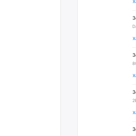
Х
D
Х
8
Х
2
Х