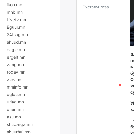
ikon.mn
Сурталчилгаа
mnb.mn
Livetv.mn
Eguur.mn
24tsag.mn
shuud.mn
eagle.mn
З
ergelt.mn
н
zarig.mn
м
today.mn
б
О
zuv.mn
х
mminfo.mn
с
ugluu.mn
urlag.mn
У
х
unen.mn
asu.mn
-
shudarga.mn
б
shuurhai.mn
х