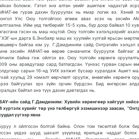
айхан боломж. Гэтэл энэ алтан үеийг ашиглаж чадахгүй эср
МНАТ-өө гурав дахин бууруулах нь ямар логик вэ. Хэний л
онгол Улс Оюу толгойгоос өгөөж авах эсэх нь зэсийн АМ
алтгаална. Ийм үед төлбөрийг 15-5 хувь, бүр доор байвал 10 хув
агасгана гэсэн нь маш ноцтой. Оюу толгойн хэлэлцээрийг ахал
ГХЭГ-ын дарга Б.Энхбаяр маш их хуулийн хулгай ярьсан мөртлө
өвшөөрч байгаа юм уу. Г.Дамдинням сайд Онтрэгийн хэлцэл 
мнө зэсийн АМНАТ-өө өөрөө санаачилж бууруулж байгааг а
йлчилж байна гэж ойлгох вэ. Оюу толгойн хөрөнгө оруулалт
009 оны аравдугаар сард батлагдсан. Үүнээс гурван сарын ө
олдугаар сарын 16-нд УИХ ээлжит бусаар хуралдаж Ашигт м
ухай хуульд 29 нэмэлт өөрчлөлт оруулж, өнөөгийн хөрөнгө ор
эрээ байгуулах эрх зүйн орчин бүрдсэн. Бид өнгөрсөн алд
уралцах байтал энэ түүх дахин давтагдах нь.
БАҮ-ийн сайд Г.Дамдинням: Хувийн хөрөнгөөр хайгуул хийс
4 хүртэлх хувийг төр үнэ төлбөргүй эзэмшихээр заасан, “Онт
суудал үүгээр явна
Буруу л ойлгосон болтой байна. Олон том төсөлтэй болж б
үссэн үедээ шууд шахалт үзүүлээд ярилцаж чаддаг болох 