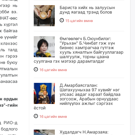
эгээр нь
Бариста хийх нь залуусын
обби вэ.
дунд яагаад трэнд болов
НАТ-өөс
15 цагийн өмнө
ь хүртэл
ж байгаа
ө үүнийг
Өмгөөлөгч Б.Оюунбилэг:
"Урьхан" Б.Чинбат гэж хүн
эхлэхээс
бизнес хамтрагчаа гүтгэж
ль талд
хууль хяналтын байгууллагаар
ын гэрээ
шалгуулж, торны цаана
суулгана гэх мэтээр дарамталдаг
мнө буюу
алтмалын
16 цагийн өмнө
уулалтын
аанаасаа
Д.Амарбаясгалан:
Шатахууныхаа 97 хувийг нэг
улсаас авдаг хараат байдлаа
эн ордын
зогсоож, Арабын орнуудаас
нийлүүлэх ажлыг сэргээх
рэ”-гийн
ёстой
16 цагийн өмнө
ид РИО-д
бодлого
Худалдагч Н.Амарзаяа: