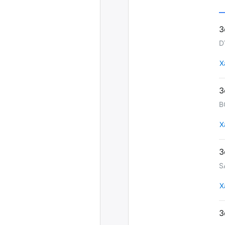
D
Х
B
Х
S
Х