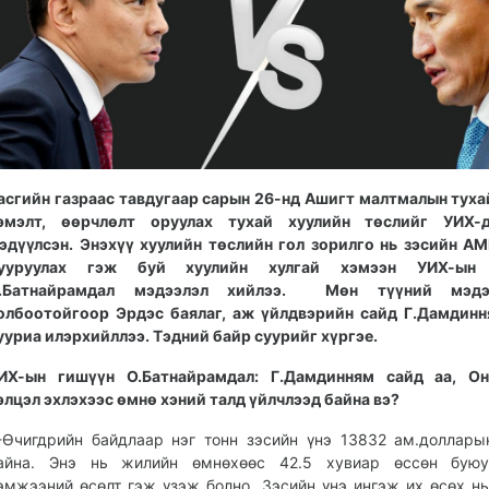
асгийн газраас тавдугаар сарын 26-нд Ашигт малтмалын туха
эмэлт, өөрчлөлт оруулах тухай хуулийн төслийг УИХ-
эдүүлсэн. Энэхүү хуулийн төслийн гол зорилго нь зэсийн А
ууруулах гэж буй хуулийн хулгай хэмээн УИХ-ын 
.Батнайрамдал мэдээлэл хийлээ. Мөн түүний мэдэ
олбоотойгоор Эрдэс баялаг, аж үйлдвэрийн сайд Г.Дамдин
ууриа илэрхийллээ. Тэдний байр суурийг хүргэе.
ИХ-ын гишүүн О.Батнайрамдал: Г.Дамдинням сайд аа, Он
элцэл эхлэхээс өмнө хэний талд үйлчлээд байна вэ?
Өчигдрийн байдлаар нэг тонн зэсийн үнэ 13832 ам.доллары
айна. Энэ нь жилийн өмнөхөөс 42.5 хувиар өссөн буюу
эмжээний өсөлт гэж үзэж болно. Зэсийн үнэ ингэж их өсөх н