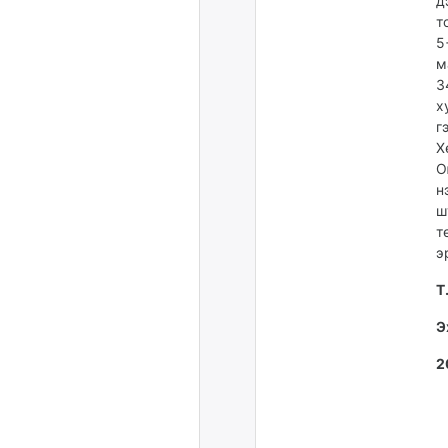
д
т
5
м
3
х
г
Х
О
н
ш
т
э
Т
Э
2