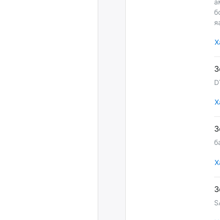
а
б
я
Х
D
Х
б
Х
S