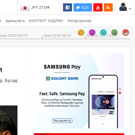
625
JPY 27.19₮
э
ярилцлага
КОНТЕНТ ЗАДЛАН
Хятад орноор
ваа 2026 08 03
Ням 2026 08 02
Бямба 2026 08 01
м
өр
,
Бусад