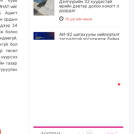
н хувь
Дэлгүүрийн 32 хуудастай
өрийн дэвтэр долоо хоногт л
МНАТ-ийг
дүүрдэг
. Ашигт
эн ордын
16 цагийн өмнө
 дээр 34
лж болно
АИ-92 шатахууны нийлүүлэлт
дөөгүй.
тасралтгүй үргэлжилж байна
хгүй бол
17 цагийн өмнө
р төсөл
 нүүрсээ
йн газар
I ангийн цахим бүртгэл энэ
ууруулах
сарын 17-ноос эхэлнэ
17 цагийн өмнө
Үндсэн хууль зөрчсөн
Х.Булгантуяа, үндэсний эв
нэгдэлд харшилсан
М.Нарантуяа-Нара нарт хэзээ
хариуцлага тооцох вэ?
18 цагийн өмнө