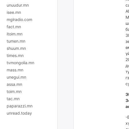
с
unuudur.mn
А
isee.mn
М
mglradio.com
ш
fact.mn
б
itoim.mn
З
tumen.mn
з
ө
shuum.mn
ү
times.mn
2
tvmongolia.mn
д
mass.mn
т
unegui.mn
г
с
assa.mn
toim.mn
Э
tac.mn
3
paparazzi.mn
а
unread.today
-
х