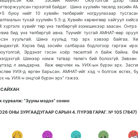
эвшүүлсэн юм. Зэсийн АМНАТ Оюутолгой дээр тава
огтворжуулсан гэрээтэй байдаг. Шинэ хуулийн төсөлд зэсийн А
+5 буюу нийт 10 хувийн төлбөрийг ногдуулахаар тусгасан
алтмалын тухай хуулийн 5.5-д Хувийн хөрөнгөөр хайгуул хийс
4 хүртэлх хувийг төр үнэ төлбөргүй эзэмшихээр заасан. Онтрэ
увиа бид үнэ төлбөргүй авна. Түүнийг тусгай АМНАТ-өөр оруу
эсэн хуультай. Шинэ хуульд тэр эрх хэвээр байгаа. Хөн
өндөхгүй. Хэрэв бид зэсийн салбараа бодлогоор гаргаж ирэ
юутолгой, Эрдэнэт гэсэн хоёр төсөлтэй л байж байна. Өө
ээгдэхгүй. Шинээр нэмж татвар төлөгч бий болохгүй. Зөвхөн
үтээд л амьдарна. Яаж өөрчлөх нь УИХ-ын бүрэн эрх. Засги
өслөө УИХ-д өргөн барьсан. АМНАТ-ийг хэд ч болгож өсгөх, б
рх нь УИХ-н онцгой бүрэн эрх” гэжээ.
.САЙХАН
х сурвалж: “Зууны мэдээ” сонин
026 ОНЫ ЗУРГААДУГААР САРЫН 4. ПҮРЭВ ГАРАГ. № 105 (7847)