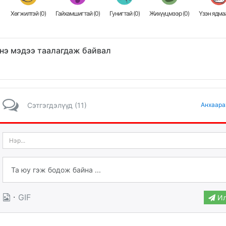
Хөгжилтэй (
0
)
Гайхамшигтай (
0
)
Гунигтай (
0
)
Жихүүцмээр (
0
)
Үзэн ядмаа
нэ мэдээ таалагдаж байвал
Сэтгэгдэлүүд (11)
Анхаара
·
GIF
Ил