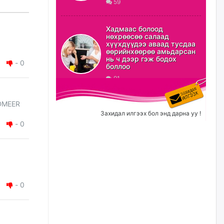
59
ХЗДХ-ын сайд С.Амарсайхан:
Авлигаар авсан хөрөнгийг
Хадмаас болоод
хурааж, нийгмийн сайн
нөхрөөсөө салаад
сайхны хөгжилд зориулах
хүүхдүүдээ аваад тусдаа
бөгөөд үүнийг хэд хэдэн эрх
өөрийнхөөрөө амьдарсан
бүхий байгууллагаас санал авна
нь ч дээр гэж бодох
-
0
боллоо
өчигдѳр
91
Шатахууныг олдож байгаа
газраас нь л авч байна. Үнэ
DMEER
тарифаас илүү хангамж дээр
Захидал илгээх бол энд дарна уу !
анхаарч байна
-
0
өчигдѳр
Ц.Будханд: Дүүгээ гараад
ирнэ гэж итгэж хүлээсээр
долоон сарын хугацаа
өнгөрлөө
-
0
өчигдѳр
Барилгын салбарын 100