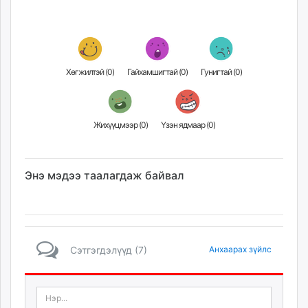
Хөгжилтэй (
0
)
Гайхамшигтай (
0
)
Гунигтай (
0
)
Жихүүцмээр (
0
)
Үзэн ядмаар (
0
)
Энэ мэдээ таалагдаж байвал
Сэтгэгдэлүүд (7)
Анхаарах зүйлс