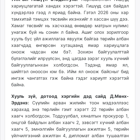
unuudur.mn
хариуцлагатай хандах хэрэгтэй. Гишүүд сая байдал
хүндэрлээ гээд л яриад байна. Гэтэл 2026 оны хар
isee.mn
тамхитай тэмцэх төсвийн ихэнхийг л хассан шүү дээ.
mglradio.com
Хамаг төсвийг нь хасчхаад өнөөдөр матрын нулимс
fact.mn
унагаж буй нь сонин л байна. Ашиг олох зорилгоор
itoim.mn
хууль бус үйл ажиллагаа явуулж байгаа төрийн албан
tumen.mn
хаагчдад өнгөрсөн хугацаанд ямар хариуцлага
оноож чадсан юм бэ?. Зохион байгуулалттай
shuum.mn
бүлэглэлийг илрүүлсэн, энд цагдаа зэрэг хууль хүчний
times.mn
байгууллагынхан холбогдсон. Тэдэнд ямар ял,
tvmongolia.mn
шийтгэл оноосон юм бэ. Ийм ял оноож байсныг бид
mass.mn
ингэж чангатгах гэж байна гэдэг хариулт хэрэгтэй
unegui.mn
байна.
assa.mn
Хууль зүй, дотоод хэргийн дэд сайд Д.Мөнх-
toim.mn
Эрдэнэ:
Сүүлийн арван жилийн тоон мэдээллээс
tac.mn
харахад энэ төрлийн гэмт хэрэгт 22 төрийн албан
paparazzi.mn
хаагч холбогдсон. Тодруулбал, хяналтын прокурор 1,
онцгой байдлын албан хаагч 2, зэвсэгт хүчний албан
unread.today
хаагч 5, эмнэлгийн байгууллагын ажилтан 5, төрийн
үйлчилгээний ажилтан 4, дипломат албан тушаалтан