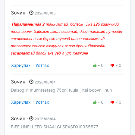
Зочин ·
2026/06/05
Параламентаа
2 танхимтай болгож Энэ 126 гишүүний
тоог цөөлж байнгын ажиллагаатай, дээд танхимд нутгийн
захиргааны нэгж бүрээс тусгай цалин хангамжгүй
төлөөлөгч сонгож ажлуулах эсвэл ёрөнхийлөгчийн
засаглалтай болох энэ үед л улс хөгжинө
·
Хариулах
Устгах
-
0
-
0
Зочин ·
2026/06/04
Daisogiin munhtsetseg 75oni tuulai jiltei boovnii nuh
·
Хариулах
Устгах
-
0
-
0
Зочин ·
2026/06/04
BIEE UNELLEED SHAALGI SEXSDXI0955877