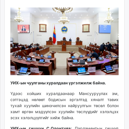
04
11
ikon.mn
16:28:58
03:09:51
mnb.mn
Livetv.mn
Eguur.mn
24tsag.mn
shuud.mn
eagle.mn
ergelt.mn
zarig.mn
today.mn
zuv.mn
УИХ-ын чуулганы хуралдаан үргэлжилж байна.
mminfo.mn
ugluu.mn
Үдээс хойших хуралдаанаар Мансууруулах эм,
urlag.mn
сэтгэцэд нөлөөт бодисын эргэлтэд хяналт тавих
unen.mn
тухай хуулийн шинэчилсэн найруулгын төсөл болон
хамт өргөн мэдүүлсэн хуулийн төслүүдийг хэлэлцэх
asu.mn
эсэх хэлэлцүүлгийг хийж байна.
shudarga.mn
shuurhai.mn
УИХ-ын гишүүн С.Одонтуяа:
Парламентын гишүүд