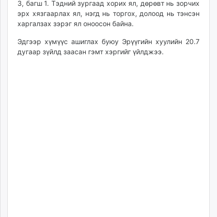
3, багш 1. Тэдний зургаад хорих ял, дөрөвт нь зорчих
эрх хязгаарлах ял, нэгд нь торгох, долоод нь тэнсэн
харгалзах зэрэг ял оноосон байна.
Эдгээр хүмүүс ашиглах буюу Эрүүгийн хуулийн 20.7
дугаар зүйлд заасан гэмт хэргийг үйлджээ.