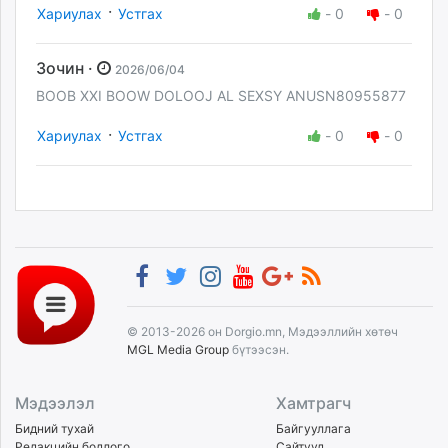
·
Хариулах
Устгах
-
0
-
0
Зочин ·
2026/06/04
BOOB XXI BOOW DOLOOJ AL SEXSY ANUSN80955877
·
Хариулах
Устгах
-
0
-
0
© 2013-2026 он Dorgio.mn, Мэдээллийн хөтөч
MGL Media Group
бүтээсэн.
Мэдээлэл
Хамтрагч
Бидний тухай
Байгууллага
Редакцийн бодлого
Сайтууд