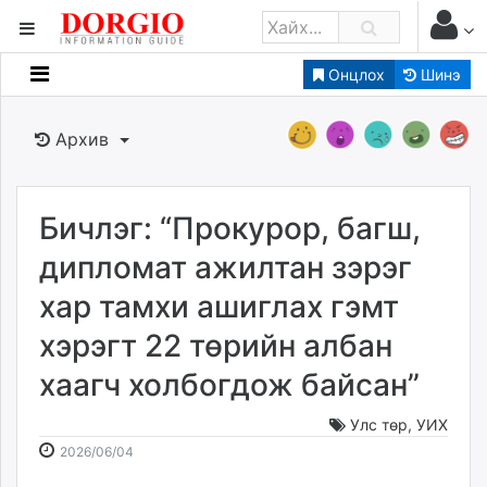
Онцлох
Шинэ
Мэдээллийн
Зар мэдээллийн
Архив
Банк санхүү
Бизнес ААН
Төрийн
Бичлэг: “Прокурор, багш,
Нийслэлийн
дипломат ажилтан зэрэг
хар тамхи ашиглах гэмт
dorgio.mn
хэрэгт 22 төрийн албан
Gogo.mn
caak.mn
хаагч холбогдож байсан”
news.mn
zindaa.mn
Улс төр
,
УИХ
2026-
2026-
Baabar.mn
2026/06/04
06-
08-
tovch.mn