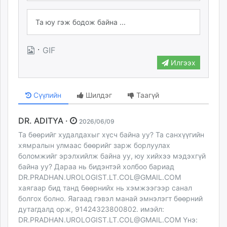
·
GIF
Илгээх
Сүүлийн
Шилдэг
Таагүй
DR. ADITYA ·
2026/06/09
Та бөөрийг худалдахыг хүсч байна уу? Та санхүүгийн
хямралын улмаас бөөрийг зарж борлуулах
боломжийг эрэлхийлж байна уу, юу хийхээ мэдэхгүй
байна уу? Дараа нь бидэнтэй холбоо бариад
DR.PRADHAN.UROLOGIST.LT.COL@GMAIL.COM
хаягаар бид танд бөөрнийх нь хэмжээгээр санал
болгох болно. Яагаад гэвэл манай эмнэлэгт бөөрний
дутагдалд орж, 91424323800802. имэйл:
DR.PRADHAN.UROLOGIST.LT.COL@GMAIL.COM
Yнэ: