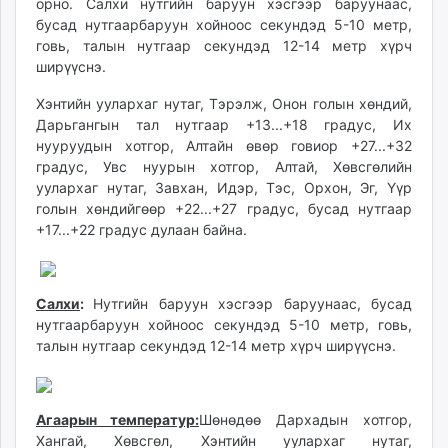
орно. Салхи нутгийн баруун хэсгээр баруунаас,
unuudur.mn
бусад нутгаарбаруун хойноос секундэд 5-10 метр,
isee.mn
говь, талын нутгаар секундэд 12-14 метр хүрч
ширүүснэ.
mglradio.com
fact.mn
Хэнтийн уулархаг нутаг, Тэрэлж, Онон голын хөндий,
itoim.mn
Дарьгангын тал нутгаар +13...+18 градус, Их
tumen.mn
нууруудын хотгор, Алтайн өвөр говиор +27...+32
градус, Увс нуурын хотгор, Алтай, Хөвсгөлийн
shuum.mn
уулархаг нутаг, Завхан, Идэр, Тэс, Орхон, Эг, Үүр
times.mn
голын хөндийгөөр +22...+27 градус, бусад нутгаар
tvmongolia.mn
+17...+22 градус дулаан байна.
mass.mn
unegui.mn
assa.mn
Салхи
:
Нутгийн баруун хэсгээр баруунаас, бусад
toim.mn
нутгаарбаруун хойноос секундэд 5-10 метр, говь,
tac.mn
талын нутгаар секундэд 12-14 метр хүрч ширүүснэ.
paparazzi.mn
unread.today
Агаарын температур:
Шөнөдөө Дархадын хотгор,
Хангай, Хөвсгөл, Хэнтийн уулархаг нутаг,