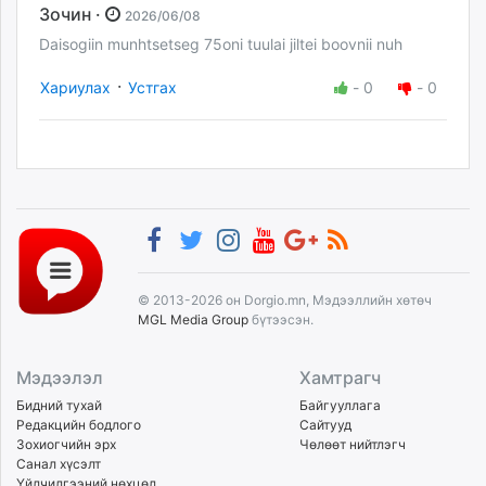
Зочин ·
2026/06/08
Daisogiin munhtsetseg 75oni tuulai jiltei boovnii nuh
·
Хариулах
Устгах
-
0
-
0
© 2013-2026 он Dorgio.mn, Мэдээллийн хөтөч
MGL Media Group
бүтээсэн.
Мэдээлэл
Хамтрагч
Бидний тухай
Байгууллага
Редакцийн бодлого
Сайтууд
Зохиогчийн эрх
Чөлөөт нийтлэгч
Санал хүсэлт
Үйлчилгээний нөхцөл