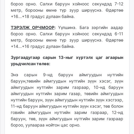
бороо орно. Салхи баруун хойноос секундэд 7-12
метр, борооны өмнө түр зуур ширүүснэ. Өдөртөө
+16...+18 градус дулаан байна.
ТЭРЭЛЖ ОРЧМООР
:
Үүлшинэ. Бага зэргийн аадар
бороо орно. Салхи баруун хойноос секундэд 6-11
метр, борооны өмнө түр зуур ширүүснэ. Өдөртөө
+14...+16 градус дулаан байна.
Зургаадугаар сарын 13-ныг хүртэлх
цаг агаарын
урьдчилсан төлөв:
Энэ сарын 9-нд баруун аймгуудын нутгийн
баруун,төвийн аймгуудын нутгийн зүүн хэсэг, зүүн
аймгуудын нутгийн зарим газраар, 10-нд баруун
аймгуудын нутгийн зарим газар, төвийн аймгуудын
нутгийн баруун, зүүн аймгуудын нутгийн зүүн хэсгээр,
11-нд баруун аймгуудын нутгийн зүүн хэсэг, төв болон
говийн аймгуудын нутгийн зарим газраар, 12-нд
баруун, төв, зүүн аймгуудын нутгийн зарим газраар
бороо, уулаараа нойтон цас орно.