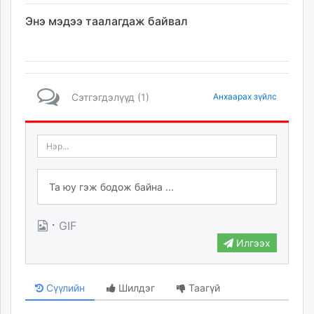
Энэ мэдээ таалагдаж байвал
Сэтгэгдэлүүд (1)
Анхаарах зүйлс
·
GIF
Илгээх
Сүүлийн
Шилдэг
Таагүй