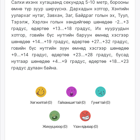
Салхи ихэнх хугацаанд секундэд 5-10 метр, борооны
өмнө түр зуур ширүүснэ. Дархадын хотгор, Хэнтийн
уулархаг нутаг, Завхан, Заг, Байдраг голын эх, Туул,
Тэрэлж, Хэрлэн голын хөндийгөөр шөнөдөө -2...+3
градус, өдөртөө +13...+18 градус, Их нууруудын
хотгор, говийн бүс нутгийн баруун өмнөд хэсгээр
шөнөдөө +14...+19 градус, өдөртөө +27...+32 градус,
говийн бүс нутгийн зүүн өмнөд хэсгээр шөнөдөө
+9...+14 градус, өдөртөө +23...+28 градус, бусад
нутгаар шөнөдөө +4...+9 градус, өдөртөө +18...+23
градус дулаан байна.
Хөгжилтэй (
0
)
Гайхамшигтай (
0
)
Гунигтай (
0
)
Жихүүцмээр (
0
)
Үзэн ядмаар (
0
)