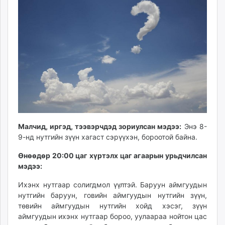
ikon.mn
mnb.mn
Livetv.mn
Eguur.mn
24tsag.mn
shuud.mn
eagle.mn
ergelt.mn
zarig.mn
today.mn
Малчид, иргэд, тээвэрчдэд зориулсан мэдээ:
Энэ 8-
zuv.mn
9-нд нутгийн зүүн хагаст сэрүүхэн, бороотой байна.
mminfo.mn
Өнөөдөр 20:00 цаг хүртэлх цаг агаарын урьдчилсан
ugluu.mn
мэдээ:
urlag.mn
unen.mn
Ихэнх нутгаар солигдмол үүлтэй. Баруун аймгуудын
нутгийн баруун, говийн аймгуудын нутгийн зүүн,
asu.mn
төвийн аймгуудын нутгийн хойд хэсэг, зүүн
shudarga.mn
аймгуудын ихэнх нутгаар бороо, уулаараа нойтон цас
shuurhai.mn