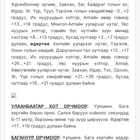
Хүрэнбэлчир орчим, Завхан, Заг, Байдраг голын эх,
Идэр, Эг, Үүр, Туул, Тэрэлж голын хөндийгөөр -3...+2
градус, Их нууруудын хотгор, Алтайн өвөр говиор
+13...+18 градус, Монгол-Алтайн уулархаг нутаг, Увс
нуурын хотгор, говийн бүс нутгийн зүүн өмнөд
хэсгээр +8...+13 градус, бусад нутгаар +2...+7 градус
дулаан,
өдөртөө
Хэнтийн уулархаг нутаг, Тэрэлж,
Онон голын хөндий, Дарьгангын тал нутгаар +12...+17
градус, Их нууруудын хотгор, Алтайн өвөр говиор
+26...+31 градус, Увс нуурын хотгор, Алтай,
Хөвсгөлийн уулархаг нутаг, Завхан, Идэр, Тэс, Орхон,
Эг, Үүр голын хөндийгөөр +21...+26 градус, бусад
нутгаар +16...+21 градус дулаан байна.
УЛААНБААТАР ХОТ ОРЧМООР
:
Үүлшинэ. Бага
зэргийн бороо орно. Салхи баруун хойноос секундэд
6-11 метр, борооны өмнө түр зуур ширүүснэ. Өдөртөө
+17...+19 градус дулаан байна.
БАГАНУУР ОРЧМООР
:
Үүлшинэ. Бага зэргийн аадар