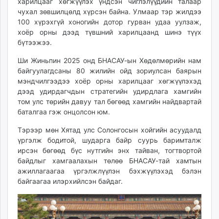
харилцааг хөгжүүлэх үндсэн чиглэлүүдийн талаар
чухал зөвшилцөлд хүрсэн байна. Улмаар тэр жилдээ
100 хүрэхгүй хоногийн дотор гурван удаа уулзаж,
хоёр орны дээд түвшний харилцаанд шинэ түүх
бүтээжээ.
Ши Жиньпин 2025 онд БНАСАУ-ын Хөдөлмөрийн нам
байгуулагдсаны 80 жилийн ойд зориулсан баярын
мэндчилгээдээ хоёр орны харилцааг хөгжүүлэхэд
дээд удирдагчдын стратегийн удирдлага хамгийн
том улс төрийн давуу тал бөгөөд хамгийн найдвартай
баталгаа гэж онцолсон юм.
Тэрээр мөн Хятад улс Солонгосын хойгийн асуудалд
үргэлж бодитой, шударга байр суурь баримталж
ирсэн бөгөөд бүс нутгийн энх тайван, тогтвортой
байдлыг хамгаалахын төлөө БНАСАУ-тай хамтын
ажиллагаагаа үргэлжлүүлэн бэхжүүлэхэд бэлэн
байгаагаа илэрхийлсэн байдаг.