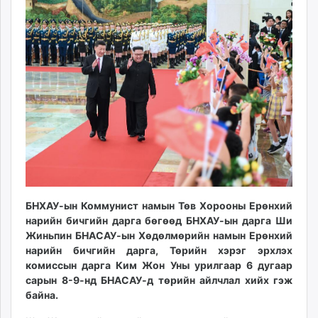
10:59:53
20:22:56
ikon.mn
mnb.mn
Livetv.mn
Eguur.mn
24tsag.mn
shuud.mn
eagle.mn
ergelt.mn
zarig.mn
today.mn
zuv.mn
БНХАУ-ын Коммунист намын Төв Хорооны Ерөнхий
mminfo.mn
нарийн бичгийн дарга бөгөөд БНХАУ-ын дарга Ши
ugluu.mn
Жиньпин БНАСАУ-ын Хөдөлмөрийн намын Ерөнхий
urlag.mn
нарийн бичгийн дарга, Төрийн хэрэг эрхлэх
unen.mn
комиссын дарга Ким Жон Уны урилгаар 6 дугаар
asu.mn
сарын 8-9-нд БНАСАУ-д төрийн айлчлал хийх гэж
байна.
shudarga.mn
shuurhai.mn