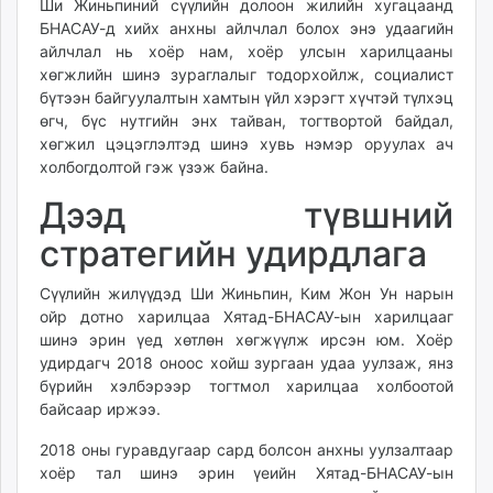
Ши Жиньпиний сүүлийн долоон жилийн хугацаанд
unuudur.mn
БНАСАУ-д хийх анхны айлчлал болох энэ удаагийн
isee.mn
айлчлал нь хоёр нам, хоёр улсын харилцааны
хөгжлийн шинэ зураглалыг тодорхойлж, социалист
mglradio.com
бүтээн байгуулалтын хамтын үйл хэрэгт хүчтэй түлхэц
fact.mn
өгч, бүс нутгийн энх тайван, тогтвортой байдал,
itoim.mn
хөгжил цэцэглэлтэд шинэ хувь нэмэр оруулах ач
tumen.mn
холбогдолтой гэж үзэж байна.
shuum.mn
Дээд түвшний
times.mn
tvmongolia.mn
стратегийн удирдлага
mass.mn
Сүүлийн жилүүдэд Ши Жиньпин, Ким Жон Ун нарын
unegui.mn
ойр дотно харилцаа Хятад-БНАСАУ-ын харилцааг
assa.mn
шинэ эрин үед хөтлөн хөгжүүлж ирсэн юм. Хоёр
toim.mn
удирдагч 2018 оноос хойш зургаан удаа уулзаж, янз
tac.mn
бүрийн хэлбэрээр тогтмол харилцаа холбоотой
paparazzi.mn
байсаар иржээ.
unread.today
2018 оны гуравдугаар сард болсон анхны уулзалтаар
хоёр тал шинэ эрин үеийн Хятад-БНАСАУ-ын