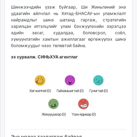
Шинжээчдийн үзэж буйгаар, Ши Жиньпиний энэ
удаагийн айлчлал нь Хятад-БНАСАУ-ын уламжлалт
найрамдлыг шинэ шатанд гаргаж, стратегийн
харилцан итгэлцлийг улам бэхжүүлэхийн зэрэгцээ
эдийн засаг, худалдаа, боловсрол, соёл,
хүмүүнлэгийн хамтын ажиллагааг өргөжүүлэх шинэ
боломжуудыг нээх төлөвтэй байна.
эх сурвалж. СИНЬХУА агентлаг
Хөгжилтэй (
0
)
Гайхамшигтай (
0
)
Гунигтай (
0
)
Жихүүцмээр (
0
)
Үзэн ядмаар (
0
)
Энэ мэдээ таалагдаж байвал