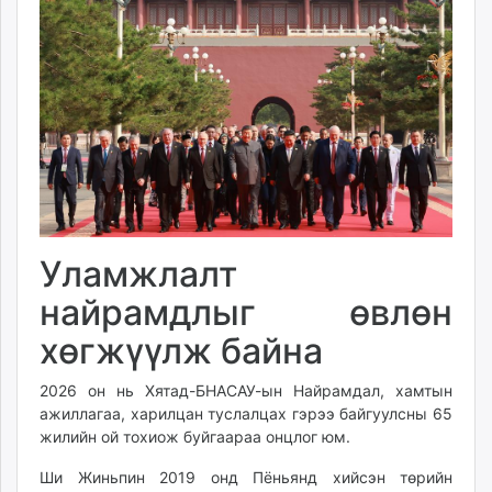
Уламжлалт
найрамдлыг өвлөн
хөгжүүлж байна
2026 он нь Хятад-БНАСАУ-ын Найрамдал, хамтын
ажиллагаа, харилцан туслалцах гэрээ байгуулсны 65
жилийн ой тохиож буйгаараа онцлог юм.
Ши Жиньпин 2019 онд Пёньянд хийсэн төрийн