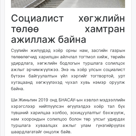
Социалист хөгжлийн
төлөө хамтран
ажиллаж байна
Сүүлийн жилүүдэд хоёр орны нам, засгийн газрын
төлөөлөгчид харилцан айлчлал тогтмол хийж, төрийн
удирдлага, хөгжлийн бодлогын туршлага солилцох
ажлыг эрчимжүүлжээ. Энэ нь хоёр улсын социалист
бүтээн байгуулалтын үйл хэргийг тогтвортой, урт
хугацаанд хөгжүүлэхэд чухал хувь нэмэр оруулж
байна.
Ши Жиньпин 2019 онд БНАСАУ-ын хэвлэл мэдээллийн
хэрэгслээр нийтлүүлсэн өгүүлэлдээ хоёр тал бүх
түвшний харилцаа холбоо, зохицуулалтыг бэхжүүлж,
нам хоорондын солилцоо болон төр улсыг удирдах
туршлага хуваалцах ажлыг улам гүнзгийрүүлэх
шаардлагатайг онцолж байв.