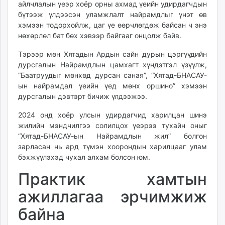
айлчлалын үеэр хоёр орны ахмад үеийн удирдагчдын
бүтээж үлдээсэн уламжлалт найрамдлыг үнэт өв
хэмээн тодорхойлж, цаг үе өөрчлөгдөж байсан ч энэ
нөхөрлөл бат бөх хэвээр байгааг онцолж байв.
Тэрээр мөн Хятадын Ардын сайн дурын цэргүүдийн
дурсгалын Найрамдлын цамхагт хүндэтгэл үзүүлж,
“Баатруудыг мөнхөд дурсан саная”, “Хятад-БНАСАУ-
ын найрамдал үеийн үед мөнх оршино” хэмээн
дурсгалын дэвтэрт бичиж үлдээжээ.
2024 онд хоёр улсын удирдагчид харилцан шинэ
жилийн мэндчилгээ солилцох үеэрээ тухайн оныг
“Хятад-БНАСАУ-ын Найрамдлын жил” болгон
зарласан нь ард түмэн хоорондын харилцааг улам
бэхжүүлэхэд чухал алхам болсон юм.
Практик хамтын
ажиллагаа эрчимжиж
байна