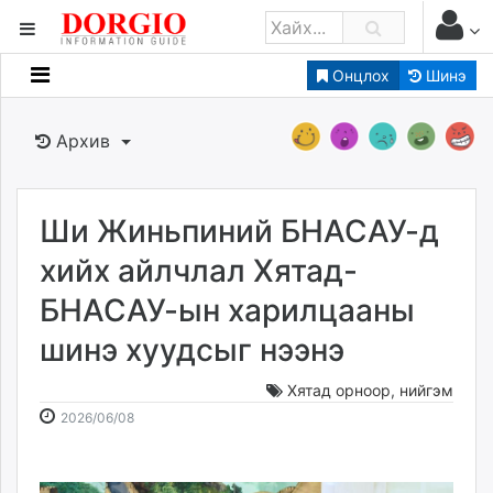
Онцлох
Шинэ
Мэдээллийн
Зар мэдээллийн
Архив
Банк санхүү
Бизнес ААН
Төрийн
Ши Жиньпиний БНАСАУ-д
Нийслэлийн
хийх айлчлал Хятад-
БНАСАУ-ын харилцааны
dorgio.mn
шинэ хуудсыг нээнэ
Gogo.mn
caak.mn
Хятад орноор
,
нийгэм
news.mn
2026-
2026-
2026/06/08
zindaa.mn
06-
08-
Baabar.mn
08
06
tovch.mn