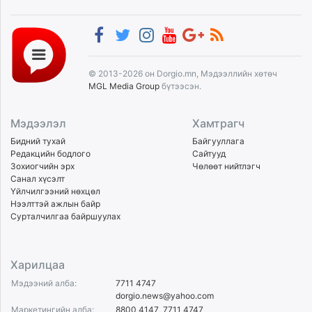
© 2013-2026 он Dorgio.mn, Мэдээллийн хөтөч
MGL Media Group
бүтээсэн.
Мэдээлэл
Хамтрагч
Бидний тухай
Байгууллага
Редакцийн бодлого
Сайтууд
Зохиогчийн эрх
Чөлөөт нийтлэгч
Санал хүсэлт
Үйлчилгээний нөхцөл
Нээлттэй ажлын байр
Сурталчилгаа байршуулах
Харилцаа
Мэдээний алба:
7711 4747
dorgio.news@yahoo.com
Маркетингийн алба:
8800 4147
,
7711 4747