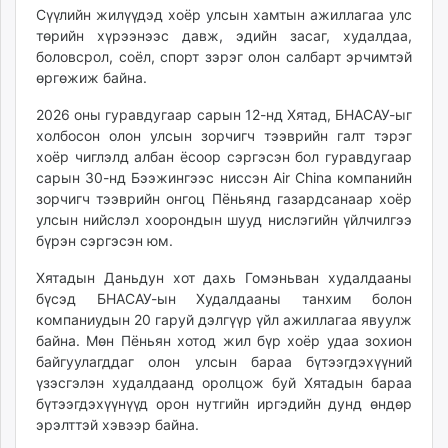
Сүүлийн жилүүдэд хоёр улсын хамтын ажиллагаа улс
төрийн хүрээнээс давж, эдийн засаг, худалдаа,
боловсрол, соёл, спорт зэрэг олон салбарт эрчимтэй
өргөжиж байна.
2026 оны гуравдугаар сарын 12-нд Хятад, БНАСАУ-ыг
холбосон олон улсын зорчигч тээврийн галт тэрэг
хоёр чиглэлд албан ёсоор сэргэсэн бол гуравдугаар
сарын 30-нд Бээжингээс ниссэн Air China компанийн
зорчигч тээврийн онгоц Пёньянд газардсанаар хоёр
улсын нийслэл хоорондын шууд нислэгийн үйлчилгээ
бүрэн сэргэсэн юм.
Хятадын Даньдун хот дахь Гомэньван худалдааны
бүсэд БНАСАУ-ын Худалдааны танхим болон
компаниудын 20 гаруй дэлгүүр үйл ажиллагаа явуулж
байна. Мөн Пёньян хотод жил бүр хоёр удаа зохион
байгуулагддаг олон улсын бараа бүтээгдэхүүний
үзэсгэлэн худалдаанд оролцож буй Хятадын бараа
бүтээгдэхүүнүүд орон нутгийн иргэдийн дунд өндөр
эрэлттэй хэвээр байна.