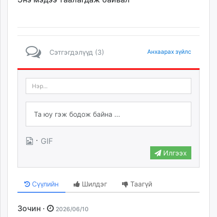
Сэтгэгдэлүүд (3)
Анхаарах зүйлс
·
GIF
Илгээх
Сүүлийн
Шилдэг
Таагүй
Зочин ·
2026/06/10