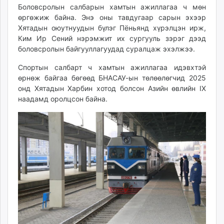
Боловсролын салбарын хамтын ажиллагаа ч мөн
өргөжиж байна. Энэ оны тавдугаар сарын эхээр
Хятадын оюутнуудын бүлэг Пёньянд хүрэлцэн ирж,
Ким Ир Сений нэрэмжит их сургууль зэрэг дээд
боловсролын байгууллагуудад суралцаж эхэлжээ.
Спортын салбарт ч хамтын ажиллагаа идэвхтэй
өрнөж байгаа бөгөөд БНАСАУ-ын төлөөлөгчид 2025
онд Хятадын Харбин хотод болсон Азийн өвлийн IX
наадамд оролцсон байна.