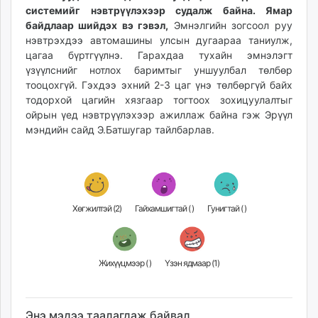
системийг нэвтрүүлэхээр судалж байна. Ямар
unuudur.mn
байдлаар шийдэх вэ гэвэл,
Эмнэлгийн зогсоол руу
isee.mn
нэвтрэхдээ автомашины улсын дугаараа таниулж,
mglradio.com
цагаа бүртгүүлнэ. Гарахдаа тухайн эмнэлэгт
fact.mn
үзүүлснийг нотлох баримтыг уншуулбал төлбөр
itoim.mn
тооцохгүй. Гэхдээ эхний 2-3 цаг үнэ төлбөргүй байх
тодорхой цагийн хязгаар тогтоох зохицуулалтыг
tumen.mn
ойрын үед нэвтрүүлэхээр ажиллаж байна гэж Эрүүл
shuum.mn
мэндийн сайд Э.Батшугар тайлбарлав.
times.mn
tvmongolia.mn
mass.mn
unegui.mn
assa.mn
Хөгжилтэй (
2
)
Гайхамшигтай (
)
Гунигтай (
)
toim.mn
tac.mn
paparazzi.mn
Жихүүцмээр (
)
Үзэн ядмаар (
1
)
unread.today
Энэ мэдээ таалагдаж байвал