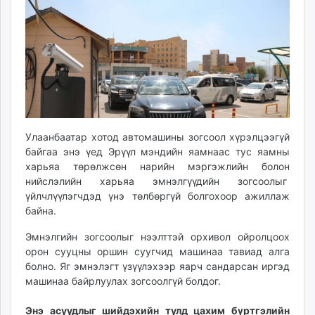
11:29:03
20:24:12
ikon.mn
mnb.mn
Livetv.mn
Eguur.mn
24tsag.mn
shuud.mn
eagle.mn
ergelt.mn
Улаанбаатар хотод автомашины зогсоол хүрэлцээгүй
zarig.mn
байгаа энэ үед Эрүүл мэндийн яамнаас тус яамны
харьяа төрөлжсөн нарийн мэргэжлийн болон
today.mn
нийслэлийн харьяа эмнэлгүүдийн зогсоолыг
zuv.mn
үйлчлүүлэгчдэд үнэ төлбөргүй болгохоор ажиллаж
mminfo.mn
байна.
ugluu.mn
Эмнэлгийн зогсоолыг нээлттэй орхивол ойролцоох
urlag.mn
орон сууцны оршин суугчид машинаа тавиад алга
unen.mn
болно. Яг эмнэлэгт үзүүлэхээр яарч сандарсан иргэд
asu.mn
машинаа байрлуулах зогсоолгүй болдог.
shudarga.mn
shuurhai.mn
Энэ асуудлыг шийдэхийн тулд цахим бүртгэлийн