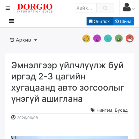
Онцлох
Шинэ
Мэдээллийн
Зар мэдээллийн
Архив
Банк санхүү
Бизнес ААН
Төрийн
Эмнэлгээр үйлчлүүлж буй
Нийслэлийн
иргэд 2-3 цагийн
хугацаанд авто зогсоолыг
dorgio.mn
үнэгүй ашиглана
Gogo.mn
caak.mn
Нийгэм
,
Бусад
news.mn
2026-
2026-
2026/06/08
zindaa.mn
06-
08-
Baabar.mn
08
06
tovch.mn