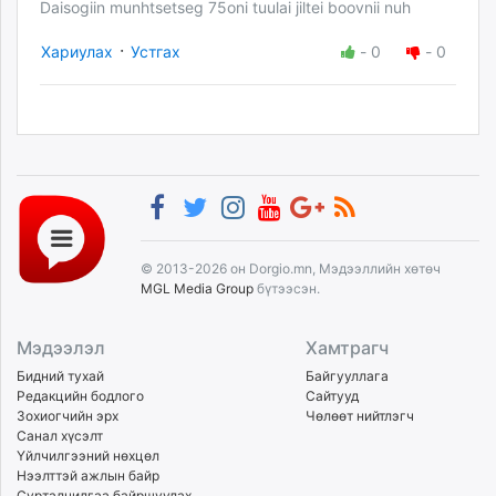
Daisogiin munhtsetseg 75oni tuulai jiltei boovnii nuh
·
Хариулах
Устгах
-
0
-
0
© 2013-2026 он Dorgio.mn, Мэдээллийн хөтөч
MGL Media Group
бүтээсэн.
Мэдээлэл
Хамтрагч
Бидний тухай
Байгууллага
Редакцийн бодлого
Сайтууд
Зохиогчийн эрх
Чөлөөт нийтлэгч
Санал хүсэлт
Үйлчилгээний нөхцөл
Нээлттэй ажлын байр
Сурталчилгаа байршуулах