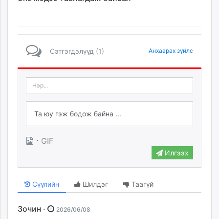
Сэтгэгдэлүүд (1)
Анхаарах зүйлс
·
GIF
Илгээх
Сүүлийн
Шилдэг
Таагүй
Зочин ·
2026/06/08