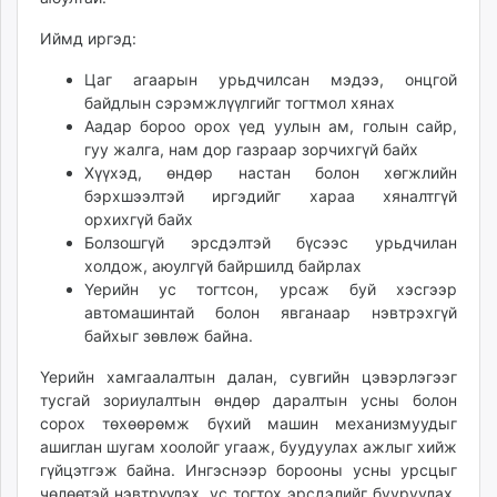
unuudur.mn
Иймд иргэд:
isee.mn
mglradio.com
Цаг агаарын урьдчилсан мэдээ, онцгой
байдлын сэрэмжлүүлгийг тогтмол хянах
fact.mn
Аадар бороо орох үед уулын ам, голын сайр,
itoim.mn
гуу жалга, нам дор газраар зорчихгүй байх
tumen.mn
Хүүхэд, өндөр настан болон хөгжлийн
shuum.mn
бэрхшээлтэй иргэдийг хараа хяналтгүй
times.mn
орхихгүй байх
tvmongolia.mn
Болзошгүй эрсдэлтэй бүсээс урьдчилан
холдож, аюулгүй байршилд байрлах
mass.mn
Үерийн ус тогтсон, урсаж буй хэсгээр
unegui.mn
автомашинтай болон явганаар нэвтрэхгүй
assa.mn
байхыг зөвлөж байна.
toim.mn
Үерийн хамгаалалтын далан, сувгийн цэвэрлэгээг
tac.mn
тусгай зориулалтын өндөр даралтын усны болон
paparazzi.mn
сорох төхөөрөмж бүхий машин механизмуудыг
unread.today
ашиглан шугам хоолойг угааж, буудуулах ажлыг хийж
гүйцэтгэж байна. Ингэснээр борооны усны урсцыг
чөлөөтэй нэвтрүүлэх, ус тогтох эрсдэлийг бууруулах,