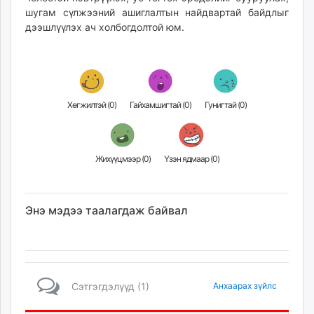
шугам сүлжээний ашиглалтын найдвартай байдлыг
дээшлүүлэх ач холбогдолтой юм.
Хөгжилтэй (
0
)
Гайхамшигтай (
0
)
Гунигтай (
0
)
Жихүүцмээр (
0
)
Үзэн ядмаар (
0
)
Энэ мэдээ таалагдаж байвал
Сэтгэгдэлүүд (1)
Анхаарах зүйлс