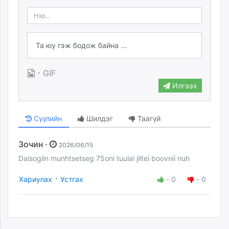
·
GIF
Илгээх
Сүүлийн
Шилдэг
Таагүй
Зочин ·
2026/06/15
Daisogiin munhtsetseg 75oni tuulai jiltei boovnii nuh
·
Хариулах
Устгах
-
0
-
0