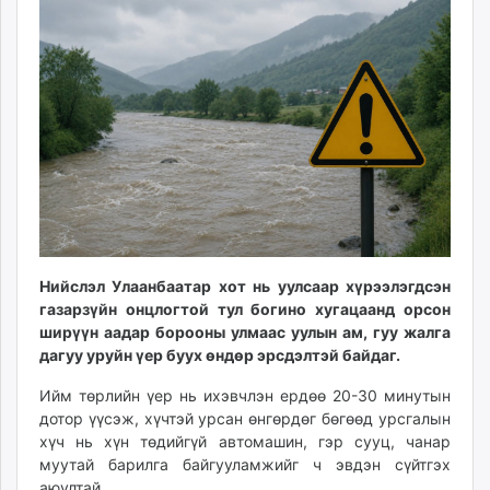
09:30:37
02:53:43
ikon.mn
mnb.mn
Livetv.mn
Eguur.mn
24tsag.mn
shuud.mn
eagle.mn
ergelt.mn
zarig.mn
today.mn
Нийслэл Улаанбаатар хот нь уулсаар хүрээлэгдсэн
zuv.mn
газарзүйн онцлогтой тул богино хугацаанд орсон
mminfo.mn
ширүүн аадар борооны улмаас уулын ам, гуу жалга
ugluu.mn
дагуу уруйн үер буух өндөр эрсдэлтэй байдаг.
urlag.mn
Ийм төрлийн үер нь ихэвчлэн ердөө 20-30 минутын
unen.mn
дотор үүсэж, хүчтэй урсан өнгөрдөг бөгөөд урсгалын
asu.mn
хүч нь хүн төдийгүй автомашин, гэр сууц, чанар
shudarga.mn
муутай барилга байгууламжийг ч эвдэн сүйтгэх
shuurhai.mn
аюултай.