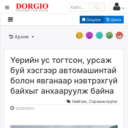
Онцлох
Шинэ
Мэдээллийн
Зар мэдээллийн
Архив
Банк санхүү
Бизнес ААН
Төрийн
Үерийн ус тогтсон, урсаж
Нийслэлийн
буй хэсгээр автомашинтай
болон явганаар нэвтрэхгүй
dorgio.mn
байхыг анхааруулж байна
Gogo.mn
caak.mn
Нийгэм
,
Сэрэмжлүүлэг
news.mn
2026-
2026-
2026/06/15
zindaa.mn
06-
08-
Baabar.mn
15
08
tovch.mn