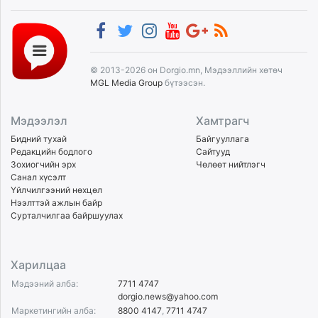
© 2013-2026 он Dorgio.mn, Мэдээллийн хөтөч
MGL Media Group
бүтээсэн.
Мэдээлэл
Хамтрагч
Бидний тухай
Байгууллага
Редакцийн бодлого
Сайтууд
Зохиогчийн эрх
Чөлөөт нийтлэгч
Санал хүсэлт
Үйлчилгээний нөхцөл
Нээлттэй ажлын байр
Сурталчилгаа байршуулах
Харилцаа
Мэдээний алба:
7711 4747
dorgio.news@yahoo.com
Маркетингийн алба:
8800 4147
,
7711 4747