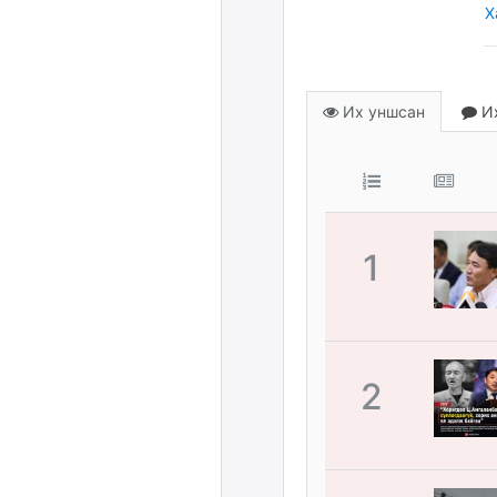
Х
Их уншсан
Их
1
2