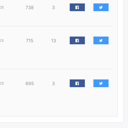
уржигдар
738
3
05
Д.Амарбаясгалан:
Шатахууныхаа 97 хувийг нэг
улсаас авдаг хараат байдлаа
зогсоож, Арабын орнуудаас
нийлүүлэх ажлыг сэргээх
715
13
ёстой
03
уржигдар
Худалдагч Н.Амарзаяа:
Дэлгүүрийн 32 хуудастай
өрийн дэвтэр долоо хоногт л
дүүрдэг
695
3
05
уржигдар
АИ-92 шатахууны нийлүүлэлт
тасралтгүй үргэлжилж байна
уржигдар