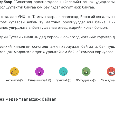
эрбээр
“Сонсголд оролцогчдоос нийслэлийн өмнөх удирдлагы
ролцуулахгүй байгаа юм бэ? гэдэг асуулт ирж байгаа.
нэ талаар УИХ-ын Тамгын газраас лавлахад, Ерөнхий хяналтын 
үрэг хүлээсэн албан тушаалтныг оролцуулдаг юм байна. Ни
мнөх удирдлага албан тушаалаа өгөөд жирийн иргэн болсон.
арин Тусгай хяналтын дэд хорооны сонсголд иргэнийг гэрчээр д
рөнхий хяналтын сонсголд ажил хариуцаж байгаа албан туш
ролцож мэдээлэл өгдөг журамтай юм байна” хэмээн хариуллаа
Хөгжилтэй (
0
)
Гайхамшигтай (
0
)
Гунигтай (
0
)
Жихүүцмээр (
0
)
Үзэн ядмаа
нэ мэдээ таалагдаж байвал