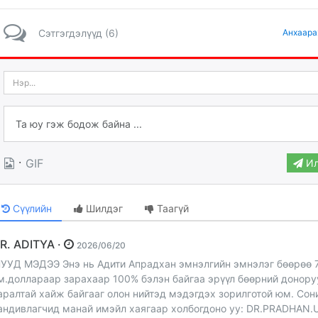
Сэтгэгдэлүүд (6)
Анхаара
·
GIF
Ил
Сүүлийн
Шилдэг
Таагүй
DR. ADITYA ·
2026/06/20
УУД МЭДЭЭ Энэ нь Адити Апрадхан эмнэлгийн эмнэлэг бөөрөө 
м.доллараар зарахаар 100% бэлэн байгаа эрүүл бөөрний донор
аралтай хайж байгааг олон нийтэд мэдэгдэх зорилготой юм. Сон
андивлагчид манай имэйл хаягаар холбогдоно уу: DR.PRADHAN.