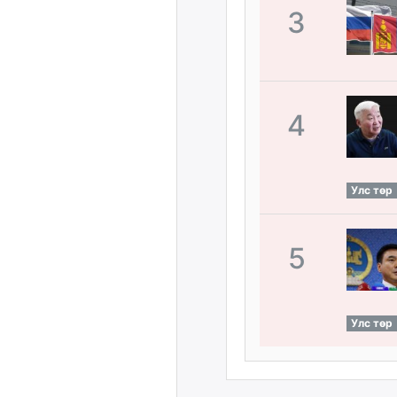
3
4
Улс төр
5
Улс төр