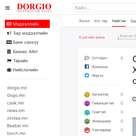
Эхлэл
Улс төр
Нийгэм
Эд
Мэдээллийн
Зар мэдээллийн
Баасан 2
6 цагийн өмнө
Банк санхүү
Бизнес ААН
6
Сэтгэгдэл
Төрийн
Хуваалцах
Нийслэлийн
Жиргээ
dorgio.mn
0
Хөгжилтэй
Gogo.mn
caak.mn
0
Гайхамшигтай
news.mn
0
Гунигтай
zindaa.mn
0
Жихүүцмээр
Baabar.mn
0
Үзэн ядмаар
tovch.mn