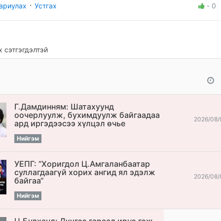
·
ариулах
Устгах
-
0
 сэтгэгдэлтэй
Г.Дамдинням: Шатахуунд
оочерлуулж, бухимдуулж байгаадаа
2026/08/
ард иргэдээсээ хүлцэл өчье
Нийгэм
УЕПГ: “Хоригдол Ц.Амгаланбаатар
cуллагдаагүй хорих ангид ял эдэлж
2026/08/
байгаа“
Нийгэм
Ц.Будханд: Дүүгээ гараад ирнэ гэж