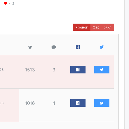
наймдугаар сарын 14-нөөс
-
0
ажиллуулж эхэлнэ
уржигдар
7 хоног
Сар
Жил
Орон сууц, нийтийн аж ахуй,
авто зам, тохижилт
үйлчилгээний ажилтнуудын
ХАРИЛЦАА хандлагатай
холбоотой ГОМДОЛ их байгааг
дурдлаа
уржигдар
1513
3
03
Бариста хийх нь залуусын
дунд яагаад трэнд болов
уржигдар
1016
4
03
Өмгөөлөгч Б.Оюунбилэг:
"Урьхан" Б.Чинбат гэж хүн
бизнес хамтрагчаа гүтгэж
хууль хяналтын байгууллагаар
шалгуулж, торны цаана
суулгана гэх мэтээр дарамталдаг