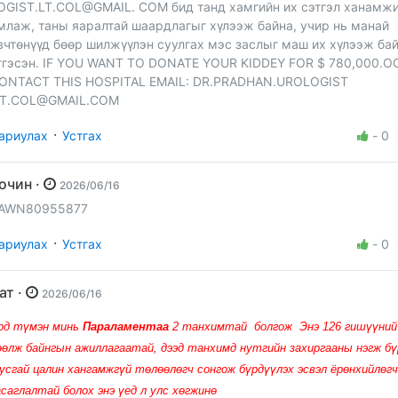
OGIST.LT.COL@GMAIL. COM бид танд хамгийн их сэтгэл ханамж
млаж, таны яаралтай шаардлагыг хүлээж байна, учир нь манай
вчтөнүүд бөөр шилжүүлэн суулгах мэс заслыг маш их хүлээж бай
тгэсэн. IF YOU WANT TO DONATE YOUR KIDDEY FOR $ 780,000.
ONTACT THIS HOSPITAL EMAIL: DR.PRADHAN.UROLOGIST
LT.COL@GMAIL.COM
·
ариулах
Устгах
-
0
Зочин ·
2026/06/16
AWN80955877
·
ариулах
Устгах
-
0
Бат ·
2026/06/16
рд түмэн минь
Параламентаа
2 танхимтай болгож Энэ 126 гишүүний
өөлж байнгын ажиллагаатай, дээд танхимд нутгийн захиргааны нэгж бү
усгай цалин хангамжгүй төлөөлөгч сонгож бүрдүүлэх эсвэл ёрөнхийлөг
асаглалтай болох энэ үед л улс хөгжинө