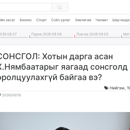
ийн засаг
Бизнес
Спорт
Соёл урлаг
Зөвлөгөө
Чөлөөт
Шар мэдэ
026 08 07
Пүрэв 2026 08 06
Лхагва 2026 08 05
Мягм
СОНСГОЛ: Хотын дарга асан
Х.Нямбаатарыг яагаад сонсголд
оролцуулахгүй байгаа вэ?
Нийгэм
,
Ү
2026-
2026-
2026/06/16
06-
08-
16
08
11:22:52
17:38:26