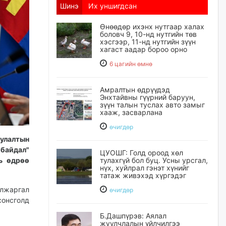
Шинэ
Их уншигдсан
Өнөөдөр ихэнх нутгаар халах
боловч 9, 10-нд нутгийн төв
хэсгээр, 11-нд нутгийн зүүн
хагаст аадар бороо орно
6 цагийн өмнө
Амралтын өдрүүдэд
Энхтайвны гүүрний баруун,
зүүн талын туслах авто замыг
хааж, засварлана
өчигдѳр
уулалтын
 байдал"
ЦУОШГ: Голд ороод хөл
ь өдрөө
тулахгүй бол буц. Усны урсгал,
нүх, хуйлрал гэнэт хүнийг
татаж живэхэд хүргэдэг
лжаргал
өчигдѳр
онсголд
Б.Дашпүрэв: Аялал
жуулчлалын үйлчилгээ