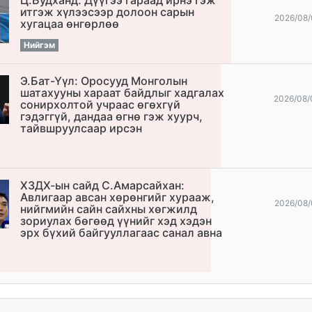
итгэж хүлээсээр долоон сарын
2026/08/
хугацаа өнгөрлөө
Нийгэм
Э.Бат-Үүл: Оросууд Монголын
шатахууны хараат байдлыг хадгалах
2026/08/
сонирхолтой учраас өгөхгүй
гэдэггүй, дандаа өгнө гэж хуурч,
тайвшруулсаар ирсэн
ХЗДХ-ын сайд С.Амарсайхан:
Авлигаар авсан хөрөнгийг хурааж,
2026/08/
нийгмийн сайн сайхны хөгжилд
зориулах бөгөөд үүнийг хэд хэдэн
эрх бүхий байгууллагаас санал авна