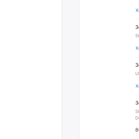
Х
S
Х
U
Х
S
D
8