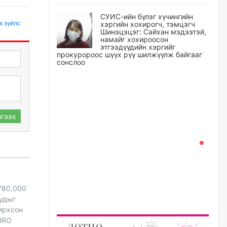
СУИС-ийн бүлэг хүчингийн
х зүйлс
хэргийн хохирогч, тэмцэгч
Шинэцэцэг: Сайхан мэдээтэй,
намайг хохироосон
этгээдүүдийн хэргийг
прокуророос шүүх рүү шилжүүлж байгааг
сонслоо
өчигдѳр
Өчигдрийн байдлаар ₮10000
доош дүнгээр шатахууны
гээх
худалдан авалт хийсэн 1500
баримт бүртгэгджээ
өчигдѳр
Шатахуун олголтыг 50,000
төгрөгөөр хязгаарласныг
нэмэгдүүлж 100,000 төгрөгт
780,000
хүргэхээр судалж байгаа
уудыг
өчигдѳр
ирхсон
URO