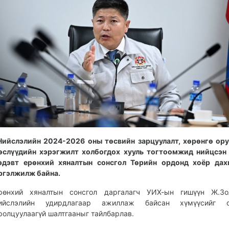
Нийслэлийн 2024-2026 оны төсвийн зарцуулалт, хөрөнгө ор
өслүүдийн хэрэгжилт холбогдох хууль тогтоомжид нийцсэн
эдэвт ерөнхий хяналтын сонсгол Төрийн ордонд хоёр дах
ргэлжилж байна.
рөнхий хяналтын сонсгол даргалагч УИХ-ын гишүүн Ж.Зо
ийслэлийн удирдлагаар ажиллаж байсан хүмүүсийг с
ролцуулаагүй шалтгааныг тайлбарлав.