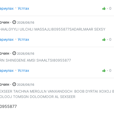
·
ариулах
Устгах
-
0
Зочин ·
2026/06/16
HAALGYYLI UILCHLI MASSAJLI80955877SADARLMAAR SEXSY
·
ариулах
Устгах
-
0
Зочин ·
2026/06/16
RN SHINEGENE AMSI SHAALTSI80955877
·
ариулах
Устгах
-
0
Зочин ·
2026/06/16
EXSEER TAICHNA MERGJLN VANXANDGCH BOOB DYRTAI XOXOJ
OLOOJ TOMSGN DOLOOMOOR AL SEXSEER
0955877