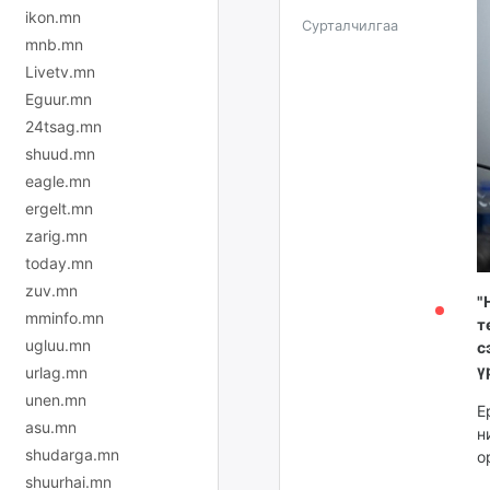
ikon.mn
Сурталчилгаа
mnb.mn
Livetv.mn
Eguur.mn
24tsag.mn
shuud.mn
eagle.mn
ergelt.mn
zarig.mn
today.mn
zuv.mn
"
mminfo.mn
т
ugluu.mn
с
ү
urlag.mn
unen.mn
Е
asu.mn
н
shudarga.mn
о
shuurhai.mn