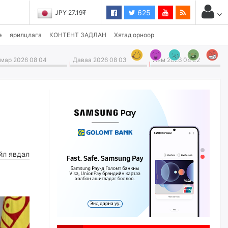
625
JPY 27.19₮
э
ярилцлага
КОНТЕНТ ЗАДЛАН
Хятад орноор
ар 2026 08 04
Даваа 2026 08 03
Ням 2026 08 02
йл явдал