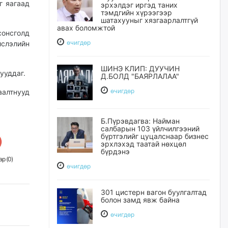
г яагаад
эрхэлдэг иргэд таних
тэмдгийн хүрээгээр
шатахууныг хязгаарлалтгүй
авах боломжтой
сонсголд
өчигдѳр
йслэлийн
ШИНЭ КЛИП: ДУУЧИН
ууддаг.
Д.БОЛД "БАЯРЛАЛАА"
өчигдѳр
аалтнууд
.
Б.Пүрэвдагва: Найман
салбарын 103 үйлчилгээний
бүртгэлийг цуцалснаар бизнес
эрхлэхэд таатай нөхцөл
бүрдэнэ
р (
0
)
өчигдѳр
301 цистерн вагон буулгалтад
болон замд явж байна
өчигдѳр