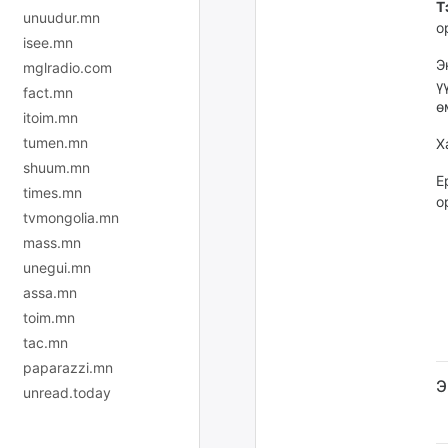
Т
unuudur.mn
о
isee.mn
Э
mglradio.com
ү
fact.mn
ө
itoim.mn
tumen.mn
Х
shuum.mn
Е
times.mn
о
tvmongolia.mn
mass.mn
unegui.mn
assa.mn
toim.mn
tac.mn
paparazzi.mn
Э
unread.today