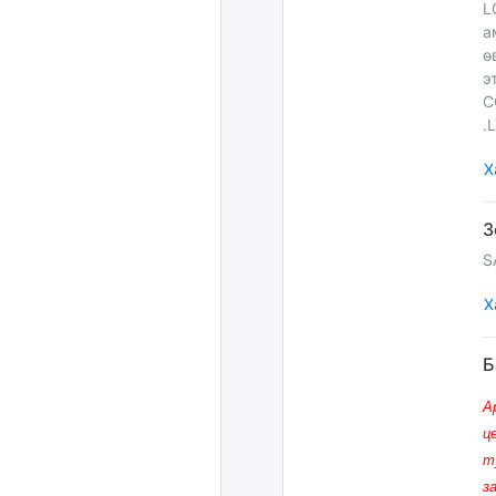
L
а
ө
э
C
.
Х
S
Х
А
ц
т
з