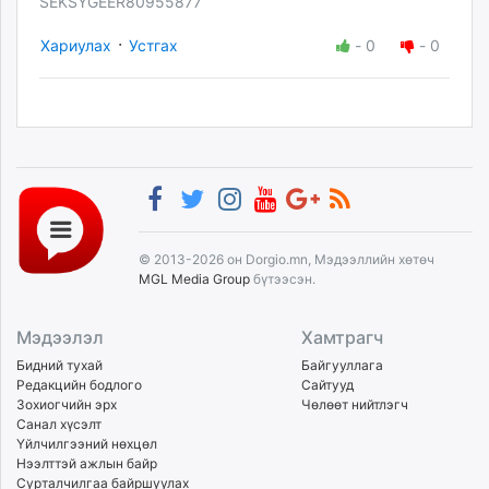
SEKSYGEER80955877
·
Хариулах
Устгах
-
0
-
0
© 2013-2026 он Dorgio.mn, Мэдээллийн хөтөч
MGL Media Group
бүтээсэн.
Мэдээлэл
Хамтрагч
Бидний тухай
Байгууллага
Редакцийн бодлого
Сайтууд
Зохиогчийн эрх
Чөлөөт нийтлэгч
Санал хүсэлт
Үйлчилгээний нөхцөл
Нээлттэй ажлын байр
Сурталчилгаа байршуулах