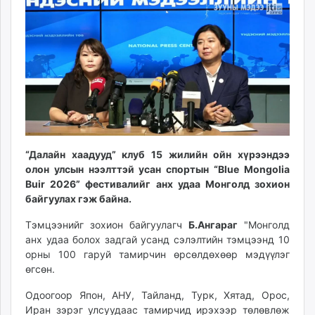
15:48:39
18:19:42
ikon.mn
mnb.mn
Livetv.mn
Eguur.mn
24tsag.mn
shuud.mn
eagle.mn
ergelt.mn
zarig.mn
“Далайн хаадууд” клуб 15 жилийн ойн хүрээндээ
олон улсын нээлттэй усан спортын “Blue Mongolia
today.mn
Buir 2026” фестивалийг анх удаа Монголд зохион
zuv.mn
байгуулах гэж байна.
mminfo.mn
ugluu.mn
Тэмцээнийг зохион байгуулагч
Б.Ангараг
"Монголд
анх удаа болох задгай усанд сэлэлтийн тэмцээнд 10
urlag.mn
орны 100 гаруй тамирчин өрсөлдөхөөр мэдүүлэг
unen.mn
өгсөн.
asu.mn
shudarga.mn
Одоогоор Япон, АНУ, Тайланд, Турк, Хятад, Орос,
Иран зэрэг улсуудаас тамирчид ирэхээр төлөвлөж
shuurhai.mn