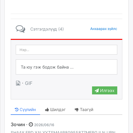
Сэтгэгдэлүүд (4)
Анхаарах зүйлс
·
GIF
Илгээх
Сүүлийн
Шилдэг
Таагүй
Зочин ·
2026/06/16
SHAAX ERD XALYYTSMAAR80955877MERGJLN URN