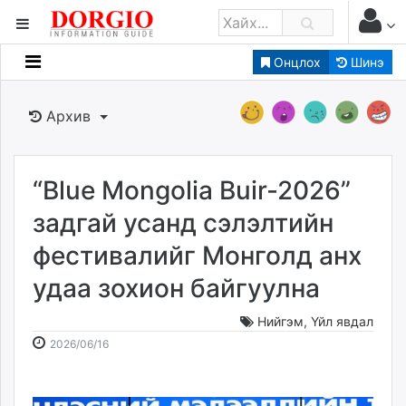
Онцлох
Шинэ
Мэдээллийн
Зар мэдээллийн
Архив
Банк санхүү
Бизнес ААН
Төрийн
“Blue Mongolia Buir-2026”
Нийслэлийн
задгай усанд сэлэлтийн
фестивалийг Монголд анх
dorgio.mn
удаа зохион байгуулна
Gogo.mn
caak.mn
Нийгэм
,
Үйл явдал
news.mn
2026-
2026-
2026/06/16
zindaa.mn
06-
08-
Baabar.mn
16
10
tovch.mn