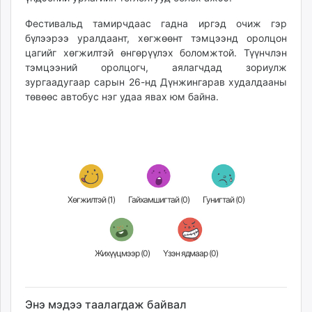
Фестивальд тамирчдаас гадна иргэд очиж гэр
бүлээрээ уралдаант, хөгжөөнт тэмцээнд оролцон
цагийг хөгжилтэй өнгөрүүлэх боломжтой. Түүнчлэн
тэмцээний оролцогч, аялагчдад зориулж
зургаадугаар сарын 26-нд Дүнжингарав худалдааны
төвөөс автобус нэг удаа явах юм байна.
Хөгжилтэй (
1
)
Гайхамшигтай (
0
)
Гунигтай (
0
)
Жихүүцмээр (
0
)
Үзэн ядмаар (
0
)
Энэ мэдээ таалагдаж байвал