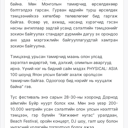
байна. Мөн Монголын тамирчид өрсөлдөхөөр
unuudur.mn
бэлтгэлдээ гарсан. Гурван өдрийн турш өрсөлдөх
isee.mn
тэмцээнийхээ хөтөлбөр төлөвлөгөөг бид гаргаж
mglradio.com
байгаа. Өсвөр үе, ахмад, насанд хүрэгчид гэсэн
fact.mn
насны ангиллаар задгай усанд сэлэлтийн тэмцээнийг
itoim.mn
зохион байгуулах стандарт дүрмийн дагуу эх орондоо
анх удаа мэргэжлийн байгууллагуудтай хамтран
tumen.mn
зохион байгуулна.
shuum.mn
times.mn
Тэмцээнд урьсан тамирчид маань олон улсад
tvmongolia.mn
зэрэглэл өндөртэй, тив, дэлхий, олимпын аваргууд
ирнэ. Үүний нэг нь бидний сайн мэдэх PHYSICAL: ASIA
mass.mn
100 шоунд Япон улсын багийг ахалж оролцсон
unegui.mn
тамирчин байгаа. Одоогоор бид нэрийг нь нууцалж
assa.mn
байна" гэв.
toim.mn
Тус фестиваль энэ сарын 28-30-ны хооронд Дорнод
tac.mn
аймгийн Буйр нуурт болох юм. Мөн энэ үеэр 200-
paparazzi.mn
10.000 метрийн усан сэлэлтийн олон улсын нээлттэй
unread.today
тэмцээн, гэр бүлийн “Хөгжөөнт нугас” уралдаан,
Beach Festival, оройн концерт, DJ шоу, галт шоу болон
үндэсний урлагийн тоглолтууд болох ажээ.