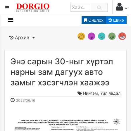
Онцлох
Шинэ
Мэдээллийн
Зар мэдээллийн
Архив
Банк санхүү
Бизнес ААН
Төрийн
Энэ сарын 30-ныг хүртэл
Нийслэлийн
нарны зам дагуух авто
замыг хэсэгчлэн хаажээ
dorgio.mn
Gogo.mn
Нийгэм
,
Үйл явдал
caak.mn
2026-
2026-
2026/06/16
news.mn
06-
08-
16
09
zindaa.mn
16:50:23
18:29:33
Baabar.mn
tovch.mn