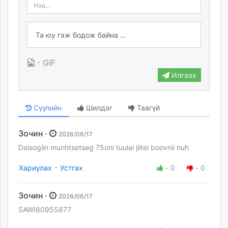
·
GIF
Илгээх
Сүүлийн
Шилдэг
Таагүй
Зочин ·
2026/06/17
Daisogiin munhtsetseg 75oni tuulai jiltei boovnii nuh
·
Хариулах
Устгах
-
0
-
0
Зочин ·
2026/06/17
SAWI80955877