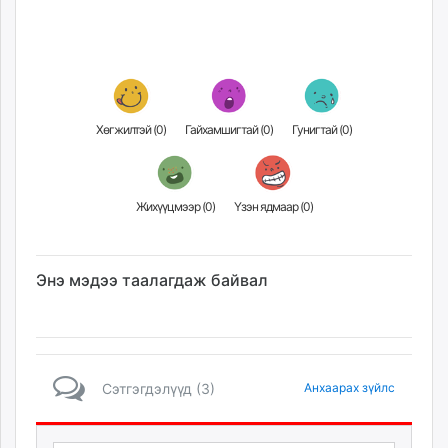
unuudur.mn
isee.mn
mglradio.com
fact.mn
itoim.mn
Хөгжилтэй (
0
)
Гайхамшигтай (
0
)
Гунигтай (
0
)
tumen.mn
shuum.mn
times.mn
Жихүүцмээр (
0
)
Үзэн ядмаар (
0
)
tvmongolia.mn
mass.mn
unegui.mn
Энэ мэдээ таалагдаж байвал
assa.mn
toim.mn
tac.mn
paparazzi.mn
Сэтгэгдэлүүд (3)
Анхаарах зүйлс
unread.today