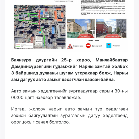
ikon.mn
mnb.mn
Livetv.mn
Eguur.mn
24tsag.mn
shuud.mn
eagle.mn
ergelt.mn
Баянзүрх дүүргийн 25-р хороо, Манлайбаатар
Дамдинсүрэнгийн гудамжийг Нарны замтай холбох
zarig.mn
3 байршилд дулааны шугам угсрахаар болж, Нарны
today.mn
зам дагуух авто замыг хэсэгчлэн хаасан байна.
zuv.mn
mminfo.mn
Авто замын хөдөлгөөнийг зургаадугаар сарын 30-ны
00:00 цагт нээхээр төлөвлөжээ.
ugluu.mn
urlag.mn
Иргэд, жолооч нарыг авто замын түр хөдөлгөөн
unen.mn
зохион байгуулалтын зураглалын дагуу хөдөлгөөнд
asu.mn
оролцохыг санал болголоо.
shudarga.mn
shuurhai.mn