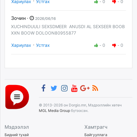
·
Хариулах
Устгах
-
0
-
0
Зочин ·
2026/06/16
XUCHINDUULI SEXSDMEER ANUSDI AL SEXSEER BOOB
XXN BOOW DOLOON80955877
·
Хариулах
Устгах
-
0
-
0
© 2013-2026 он Dorgio.mn, Мэдээллийн хөтөч
MGL Media Group
бүтээсэн.
Мэдээлэл
Хамтрагч
Бидний тухай
Байгууллага