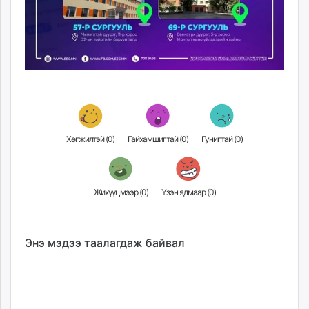
Хөгжилтэй (
0
)
Гайхамшигтай (
0
)
Гунигтай (
0
)
Жихүүцмээр (
0
)
Үзэн ядмаар (
0
)
Энэ мэдээ таалагдаж байвал