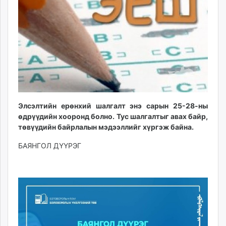
ikon.mn
mnb.mn
Livetv.mn
Eguur.mn
24tsag.mn
shuud.mn
eagle.mn
ergelt.mn
Элсэлтийн ерөнхий шалгалт энэ сарын 25-28-ны
zarig.mn
өдрүүдийн хооронд болно. Тус шалгалтыг авах байр,
today.mn
төвүүдийн байрлалын мэдээллийг хүргэж байна.
zuv.mn
БАЯНГОЛ ДҮҮРЭГ
mminfo.mn
ugluu.mn
urlag.mn
unen.mn
asu.mn
shudarga.mn
shuurhai.mn