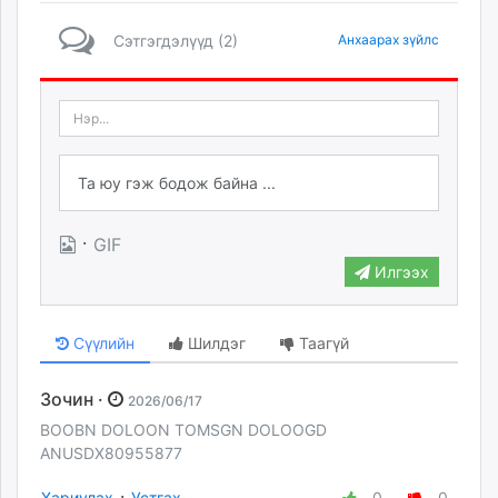
Сэтгэгдэлүүд (2)
Анхаарах зүйлс
·
GIF
Илгээх
Сүүлийн
Шилдэг
Таагүй
Зочин ·
2026/06/17
BOOBN DOLOON TOMSGN DOLOOGD
ANUSDX80955877
·
Хариулах
Устгах
-
0
-
0