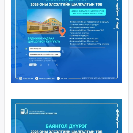
unuudur.mn
isee.mn
mglradio.com
fact.mn
itoim.mn
tumen.mn
shuum.mn
times.mn
tvmongolia.mn
mass.mn
unegui.mn
assa.mn
toim.mn
tac.mn
paparazzi.mn
unread.today