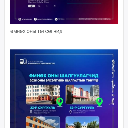
ӨМНӨХ ОНЫ ТӨГСӨГЧИД