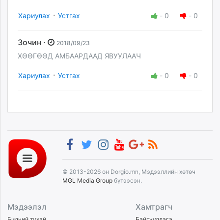
·
Хариулах
Устгах
-
0
-
0
Зочин ·
2018/09/23
ХӨӨГӨӨД АМБААРДААД ЯВУУЛААЧ
·
Хариулах
Устгах
-
0
-
0
© 2013-2026 он Dorgio.mn, Мэдээллийн хөтөч
MGL Media Group
бүтээсэн.
Мэдээлэл
Хамтрагч
Бидний тухай
Байгууллага