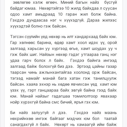
зөвлөгөө хэлж өгөөч. Миний багын найз бүсгүй
ikon.mn
байдаг юмаа. Нөхөртэйгээ 10 жилд байхдаа л суусан
mnb.mn
одоо хамт амьдраад 10 гаран жил болж байна.
Livetv.mn
Гэхдээ дундаасаа нэг ч хүүхэдгүй. Дараа жилээс
Eguur.mn
хүүхэдтэй болно гэж байсан.
24tsag.mn
Тэгсэн сүүлийн үед нөхөр нь илт хандархаад байх юм.
shuud.mn
Гар хөлнөөс барина, өдөр хамт хоол идэх үү, орой
eagle.mn
залгаад харьсан уу хүргээд өгье, хамт шоудах уу ч
ergelt.mn
гэж байх шиг. Найзын нөхөр гэдэг утгаараа ганц нэг
удаа гарч болох л байх. Гэхдээ байнга ингээд
zarig.mn
залгаад байж болохгүй биз дээ. Эртээд цайны газар
today.mn
таарсан чинь ажлынхантайгаа хоолонд орж байсан,
zuv.mn
тэгээд намайг манай бага хатан гэж танилцуулж
mminfo.mn
байсан. хааяа эхнэр нь хөдөө явчихсан үед хамт юм
ugluu.mn
үзэх үү, гэрт ганцаараа байх эвгүй байна гээд байх
юм. Манай найзыг гадагшаа томилолтоор явахаар
urlag.mn
нойр хүрэхгүй байна смс бичий, яръя гэх юм.
unen.mn
asu.mn
Би найз залуугүй л дээ. Гэхдээ найз маань
shudarga.mn
нөхрийнхөө ингэж байгааг мэдчих юм бол таатай
санагдахгүй л байх. Нөхөрт нь хамаагүй ийм байж
shuurhai.mn