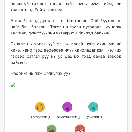
болохгүй гэхээр танай найз чинь ийм тийм, чи
unuudur.mn
таалагдаад байна гэх юм.
isee.mn
mglradio.com
Аргаа бараад дугаарыг нь блоклоод, Фэйсбүүкээсээ
найз биш болсон. Тэгсэн ч гэсэн дугаараа нууцалж
fact.mn
залгаад, фэйсбүүкийн чатаар юм бичээд байхын.
itoim.mn
tumen.mn
Эхнэрт нь хэлэх үү? Уг нь манай найз охин миний
shuum.mn
хань, хайр гээд өөрөөсөө илүү хайрладаг юм. хэлчих
гэхээр сэтгэл рүү нь ус цацчих гээд санаа зовоод
times.mn
байхын.
tvmongolia.mn
mass.mn
Нөхрийг нь яаж болиулах уу?
unegui.mn
assa.mn
toim.mn
tac.mn
paparazzi.mn
unread.today
Хөгжилтэй (
)
Гайхамшигтай (
)
Гунигтай (
)