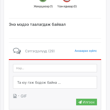
Жихүүцмээр (
1
)
Үзэн ядмаар (
0
)
Энэ мэдээ таалагдаж байвал
Сэтгэгдэлүүд (29)
Анхаарах зүйлс
·
GIF
Илгээх