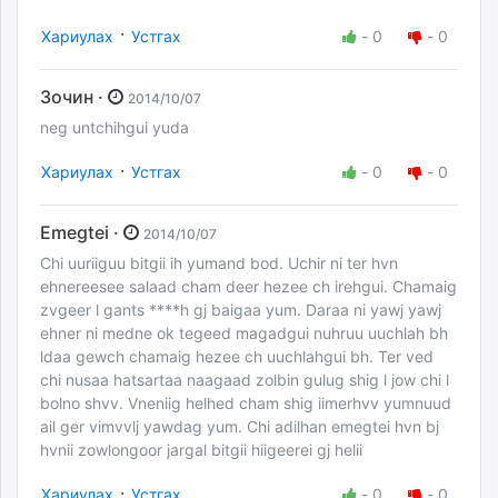
·
Хариулах
Устгах
-
0
-
0
Зочин ·
2014/10/07
neg untchihgui yuda
·
Хариулах
Устгах
-
0
-
0
Emegtei ·
2014/10/07
Chi uuriiguu bitgii ih yumand bod. Uchir ni ter hvn
ehnereesee salaad cham deer hezee ch irehgui. Chamaig
zvgeer l gants ****h gj baigaa yum. Daraa ni yawj yawj
ehner ni medne ok tegeed magadgui nuhruu uuchlah bh
ldaa gewch chamaig hezee ch uuchlahgui bh. Ter ved
chi nusaa hatsartaa naagaad zolbin gulug shig l jow chi l
bolno shvv. Vneniig helhed cham shig iimerhvv yumnuud
ail ger vimvvlj yawdag yum. Chi adilhan emegtei hvn bj
hvnii zowlongoor jargal bitgii hiigeerei gj helii
·
Хариулах
Устгах
-
0
-
0