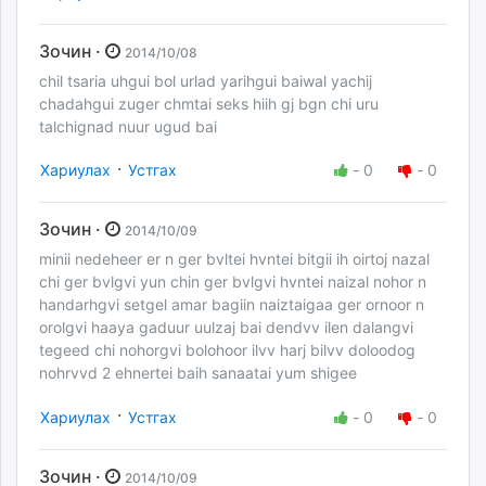
Зочин ·
2014/10/08
chil tsaria uhgui bol urlad yarihgui baiwal yachij
chadahgui zuger chmtai seks hiih gj bgn chi uru
talchignad nuur ugud bai
·
Хариулах
Устгах
-
0
-
0
Зочин ·
2014/10/09
minii nedeheer er n ger bvltei hvntei bitgii ih oirtoj nazal
chi ger bvlgvi yun chin ger bvlgvi hvntei naizal nohor n
handarhgvi setgel amar bagiin naiztaigaa ger ornoor n
orolgvi haaya gaduur uulzaj bai dendvv ilen dalangvi
tegeed chi nohorgvi bolohoor ilvv harj bilvv doloodog
nohrvvd 2 ehnertei baih sanaatai yum shigee
·
Хариулах
Устгах
-
0
-
0
Зочин ·
2014/10/09