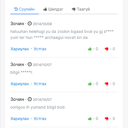
Сүүлийн
Шилдэг
Таагүй
Зочин ·
2014/10/08
hatuuhan helehugi yu da zoolon bgaad bval yu gj s****
yum ter hun ***** archaagui novsh bn da
·
Хариулах
Устгах
-
0
-
0
Зочин ·
2014/10/07
bitgii *****t.
·
Хариулах
Устгах
-
0
-
0
Зочин ·
2014/10/07
ooriigoo ih yumand bitgii bod.
·
Хариулах
Устгах
-
0
-
0