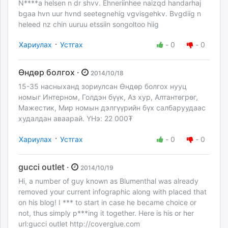
N****a helsen n dr shvv. Ehneriinhee naizqd handarhaj
bgaa hvn uur hvnd seetegnehig vgvisgehkv. Bvgdiig n
heleed nz chin uuruu etssiin songoltoo hiig
·
Хариулах
Устгах
-
0
-
0
Өндөр болгох ·
2014/10/18
15-35 насныханд зориулсан Өндөр болгох нууц
номыг Интерном, Голдэн бүүк, Аз хур, Алтантөгрөг,
Мажестик, Мир номын дэлгүүрийн бүх салбаруудаас
худалдан аваарай. ҮНэ: 22 000₮
·
Хариулах
Устгах
-
0
-
0
gucci outlet ·
2014/10/19
Hi, a number of guy known as Blumenthal was already
removed your current infographic along with placed that
on his blog! I *** to start in case he became choice or
not, thus simply p***ing it together. Here is his or her
url:gucci outlet http://coverglue.com