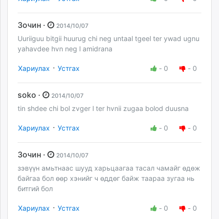
Зочин ·
2014/10/07
Uuriiguu bitgii huurug chi neg untaal tgeel ter ywad ugnu
yahavdee hvn neg l amidrana
·
Хариулах
Устгах
-
0
-
0
soko ·
2014/10/07
tin shdee chi bol zvger l ter hvnii zugaa bolod duusna
·
Хариулах
Устгах
-
0
-
0
Зочин ·
2014/10/07
зэвүүн амьтнаас шууд харьцаагаа тасал чамайг өдөж
байгаа бол өөр хэнийг ч өддөг байж таараа зугаа нь
битгий бол
·
Хариулах
Устгах
-
0
-
0