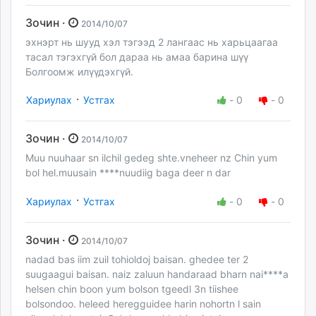
Зочин ·
2014/10/07
эхнэрт нь шууд хэл тэгээд 2 лангаас нь харьцаагаа
тасал тэгэхгүй бол дараа нь амаа барина шүү
Болгоомж илүүдэхгүй.
·
Хариулах
Устгах
-
0
-
0
Зочин ·
2014/10/07
Muu nuuhaar sn ilchil gedeg shte.vneheer nz Chin yum
bol hel.muusain ****nuudiig baga deer n dar
·
Хариулах
Устгах
-
0
-
0
Зочин ·
2014/10/07
nadad bas iim zuil tohioldoj baisan. ghedee ter 2
suugaagui baisan. naiz zaluun handaraad bharn nai****a
helsen chin boon yum bolson tgeedl 3n tiishee
bolsondoo. heleed heregguidee harin nohortn l sain