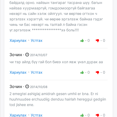
байдалд орно. найзын тангараг тасрана шүү. багын
найзаа хуурмааргүй, гомдоомооргүй байгаагаа
нөхөрт нь сайн хэлж ойлгуул. чи өөртөө огтхон ч
эргэлзэх хэрэггүй. чи өөрөө эргэлзэж байнаа гэдэг
чинь чи бас нөхөрт нь талтай л байна гэсэн
үг.эргэлзэж ****************ээ боль!!!!
·
Хариулах
Устгах
-
0
-
0
Зочин ·
2014/10/07
чи тэр айлд бүү гай бол биеэ хол явж үнэл дурак аа
·
Хариулах
Устгах
-
0
-
0
Зочин ·
2014/10/08
2 emegtei ashiglaj amidrah gesen umhii er bna. Er ni
huuhnuudee erchuudiig denduu hairlah hereggui gedgiin
tod jishee ene.
·
Хариулах
Устгах
-
0
-
0