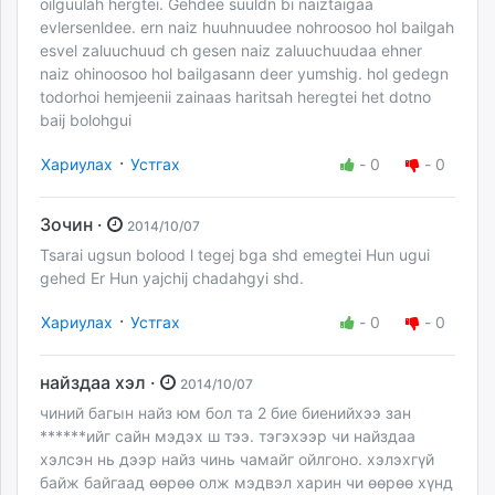
oilguulah hergtei. Gehdee suuldn bi naiztaigaa
evlersenldee. ern naiz huuhnuudee nohroosoo hol bailgah
esvel zaluuchuud ch gesen naiz zaluuchuudaa ehner
naiz ohinoosoo hol bailgasann deer yumshig. hol gedegn
todorhoi hemjeenii zainaas haritsah heregtei het dotno
baij bolohgui
·
Хариулах
Устгах
-
0
-
0
Зочин ·
2014/10/07
Tsarai ugsun bolood l tegej bga shd emegtei Hun ugui
gehed Er Hun yajchij chadahgyi shd.
·
Хариулах
Устгах
-
0
-
0
найздаа хэл ·
2014/10/07
чиний багын найз юм бол та 2 бие биенийхээ зан
******ийг сайн мэдэх ш тээ. тэгэхээр чи найздаа
хэлсэн нь дээр найз чинь чамайг ойлгоно. хэлэхгүй
байж байгаад өөрөө олж мэдвэл харин чи өөрөө хүнд