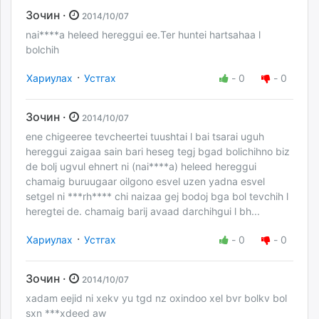
Зочин ·
2014/10/07
nai****a heleed hereggui ee.Ter huntei hartsahaa l
bolchih
·
Хариулах
Устгах
-
0
-
0
Зочин ·
2014/10/07
ene chigeeree tevcheertei tuushtai l bai tsarai uguh
hereggui zaigaa sain bari heseg tegj bgad bolichihno biz
de bolj ugvul ehnert ni (nai****a) heleed hereggui
chamaig buruugaar oilgono esvel uzen yadna esvel
setgel ni ***rh**** chi naizaa gej bodoj bga bol tevchih l
heregtei de. chamaig barij avaad darchihgui l bh...
·
Хариулах
Устгах
-
0
-
0
Зочин ·
2014/10/07
xadam eejid ni xekv yu tgd nz oxindoo xel bvr bolkv bol
sxn ***xdeed aw