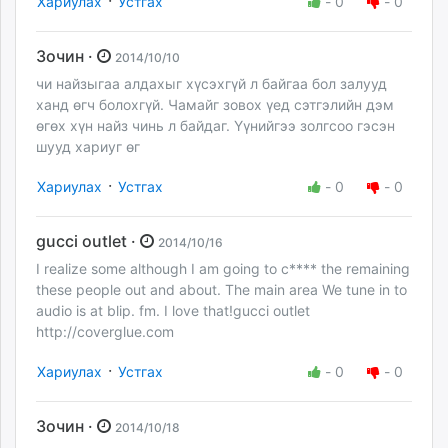
Хариулах
Устгах
-
0
-
0
Зочин ·
2014/10/10
чи найзыгаа алдахыг хүсэхгүй л байгаа бол залууд
ханд өгч болохгүй. Чамайг зовох үед сэтгэлийн дэм
өгөх хүн найз чинь л байдаг. Үүнийгээ золгсоо гэсэн
шууд хариуг өг
·
Хариулах
Устгах
-
0
-
0
gucci outlet ·
2014/10/16
I realize some although I am going to c**** the remaining
these people out and about. The main area We tune in to
audio is at blip. fm. I love that!gucci outlet
http://coverglue.com
·
Хариулах
Устгах
-
0
-
0
Зочин ·
2014/10/18