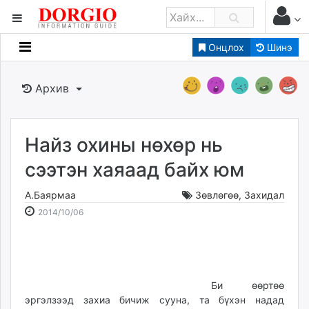
Онцлох
Шинэ
Мэдээллийн
Зар мэдээллийн
Архив
Банк санхүү
Бизнес ААН
Төрийн
Найз охины нөхөр нь
Нийслэлийн
сээтэн хаяаад байх юм
А.Баярмаа
Зөвлөгөө
,
Захидал
dorgio.mn
2014-
2026-
2014/10/06
Gogo.mn
10-
08-
caak.mn
06
07
news.mn
21:11:29
06:19:04
zindaa.mn
Baabar.mn
Би өөртөө
эргэлзээд захиа бичиж сууна, та бүхэн надад
tovch.mn