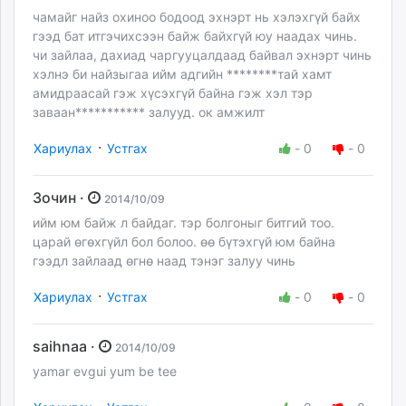
чамайг найз охиноо бодоод эхнэрт нь хэлэхгүй байх
гээд бат итгэчихсээн байж байхгүй юу наадах чинь.
чи зайлаа, дахиад чаргууцалдаад байвал эхнэрт чинь
хэлнэ би найзыгаа ийм адгийн ********тай хамт
амидраасай гэж хүсэхгүй байна гэж хэл тэр
заваан*********** залууд. ок амжилт
·
Хариулах
Устгах
-
0
-
0
Зочин ·
2014/10/09
ийм юм байж л байдаг. тэр болгоныг битгий тоо.
царай өгөхгүйл бол болоо. өө бүтэхгүй юм байна
гээдл зайлаад өгнө наад тэнэг залуу чинь
·
Хариулах
Устгах
-
0
-
0
saihnaa ·
2014/10/09
yamar evgui yum be tee
·