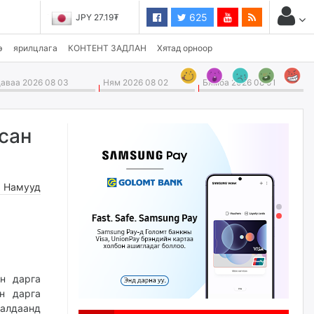
625
JPY 27.19₮
э
ярилцлага
КОНТЕНТ ЗАДЛАН
Хятад орноор
ваа 2026 08 03
Ням 2026 08 02
Бямба 2026 08 01
сан
,
Намууд
н дарга
ын дарга
ралдаанд