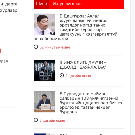
Шинэ
Их уншигдсан
ын дарга
 хурлаар
Б.Дашпүрэв: Аялал
жуулчлалын үйлчилгээ
эрхэлдэг иргэд таних
тэмдгийн хүрээгээр
шатахууныг хязгаарлалтгүй
авах боломжтой
52 минутын өмнө
р (
0
)
ШИНЭ КЛИП: ДУУЧИН
Д.БОЛД "БАЯРЛАЛАА"
2 цагийн өмнө
Б.Пүрэвдагва: Найман
салбарын 103 үйлчилгээний
бүртгэлийг цуцалснаар бизнес
эрхлэхэд таатай нөхцөл
бүрдэнэ
2 цагийн өмнө