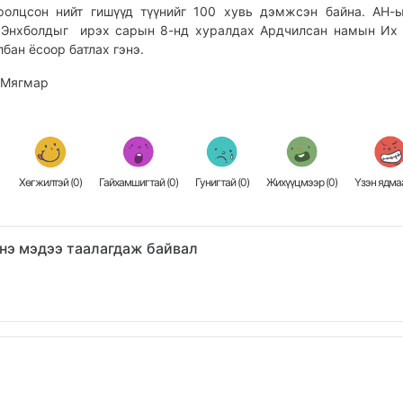
ролцсон нийт гишүүд түүнийг 100 хувь дэмжсэн байна. АН-
.Энхболдыг ирэх сарын 8-нд хуралдах Ардчилсан намын Их
лбан ёсоор батлах гэнэ.
.Мягмар
Хөгжилтэй (
0
)
Гайхамшигтай (
0
)
Гунигтай (
0
)
Жихүүцмээр (
0
)
Үзэн ядмаа
нэ мэдээ таалагдаж байвал