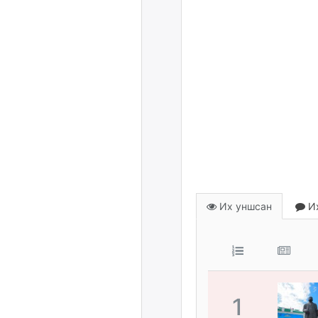
Их уншсан
Их
1