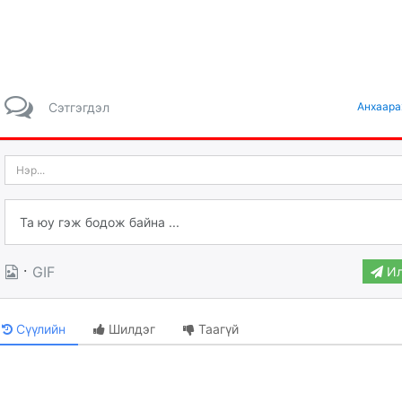
Сэтгэгдэл
Анхаара
·
GIF
Ил
Сүүлийн
Шилдэг
Таагүй