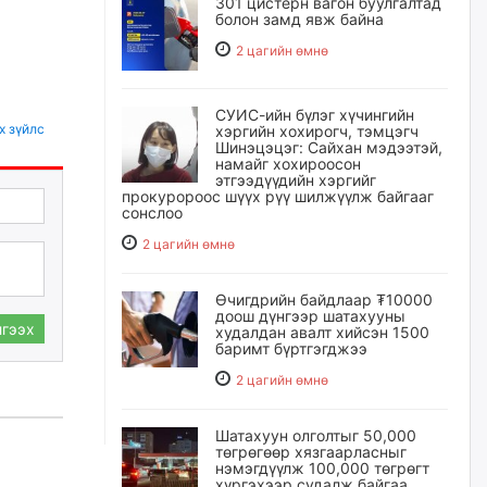
301 цистерн вагон буулгалтад
болон замд явж байна
2 цагийн өмнө
СУИС-ийн бүлэг хүчингийн
х зүйлс
хэргийн хохирогч, тэмцэгч
Шинэцэцэг: Сайхан мэдээтэй,
намайг хохироосон
этгээдүүдийн хэргийг
прокуророос шүүх рүү шилжүүлж байгааг
сонслоо
2 цагийн өмнө
Өчигдрийн байдлаар ₮10000
доош дүнгээр шатахууны
гээх
худалдан авалт хийсэн 1500
баримт бүртгэгджээ
2 цагийн өмнө
Шатахуун олголтыг 50,000
төгрөгөөр хязгаарласныг
нэмэгдүүлж 100,000 төгрөгт
хүргэхээр судалж байгаа