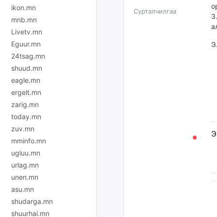
о
ikon.mn
Сурталчилгаа
З
mnb.mn
а
Livetv.mn
Eguur.mn
Э
24tsag.mn
shuud.mn
eagle.mn
ergelt.mn
zarig.mn
today.mn
zuv.mn
Э
mminfo.mn
ugluu.mn
urlag.mn
unen.mn
asu.mn
shudarga.mn
shuurhai.mn