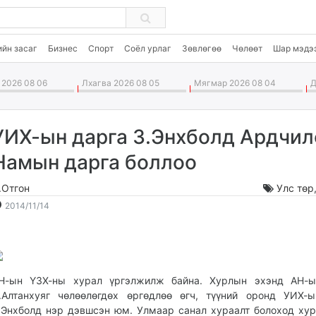
ийн засаг
Бизнес
Спорт
Соёл урлаг
Зөвлөгөө
Чөлөөт
Шар мэдэ
2026 08 06
Лхагва 2026 08 05
Мягмар 2026 08 04
Да
УИХ-ын дарга З.Энхболд Ардчил
Намын дарга боллоо
.Отгон
Улс төр
2014-
2026-
2014/11/14
11-
08-
14
07
20:04:44
14:57:01
Н-ын ҮЗХ-ны хурал үргэлжилж байна. Хурлын эхэнд АН-ы
.Алтанхуяг чөлөөлөгдөх өргөдлөө өгч, түүний оронд УИХ-
.Энхболд нэр дэвшсэн юм. Улмаар санал хураалт болоход ху