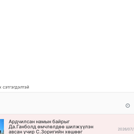
 сэтгэгдэлтэй
Ардчилсан намын байрыг
Да.Ганболд өмчлөлдөө шилжүүлэн
2026/07/
авсан учир С.Зоригийн хөшөөг