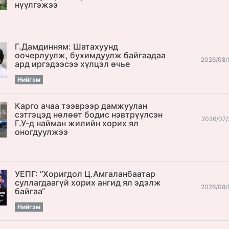
нүүлгэжээ
Г.Дамдинням: Шатахуунд
оочерлуулж, бухимдуулж байгаадаа
2026/08/
ард иргэдээсээ хүлцэл өчье
Нийгэм
Карго ачаа тээврээр дамжуулан
сэтгэцэд нөлөөт бодис нэвтрүүлсэн
2026/07/
Г.У-д найман жилийн хорих ял
оногдуулжээ
УЕПГ: “Хоригдол Ц.Амгаланбаатар
cуллагдаагүй хорих ангид ял эдэлж
2026/08/
байгаа“
Нийгэм