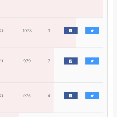
бизнес хамтрагчаа гүтгэж
хууль хяналтын байгууллагаар
шалгуулж, торны цаана
суулгана гэх мэтээр дарамталдаг
өчигдѳр
1078
3
03
Д.Амарбаясгалан:
Шатахууныхаа 97 хувийг нэг
улсаас авдаг хараат байдлаа
зогсоож, Арабын орнуудаас
нийлүүлэх ажлыг сэргээх
ёстой
979
7
31
өчигдѳр
Худалдагч Н.Амарзаяа:
Дэлгүүрийн 32 хуудастай
өрийн дэвтэр долоо хоногт л
дүүрдэг
975
4
03
өчигдѳр
АИ-92 шатахууны нийлүүлэлт
тасралтгүй үргэлжилж байна