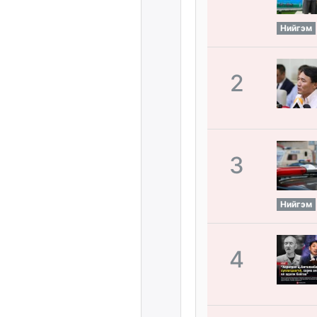
Нийгэм
2
3
Нийгэм
4