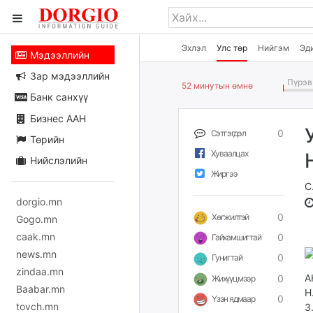
Эхлэл
Улс төр
Нийгэм
Эд
Мэдээллийн
Зар мэдээллийн
Пүрэв 
52 минутын өмнө
Банк санхүү
Бизнес ААН
0
Сэтгэгдэл
Төрийн
Хуваалцах
Нийслэлийн
Жиргээ
С
dorgio.mn
0
Хөгжилтэй
Gogo.mn
caak.mn
0
Гайхамшигтай
news.mn
0
Гунигтай
zindaa.mn
А
0
Жихүүцмээр
Baabar.mn
Н
0
Үзэн ядмаар
tovch.mn
З