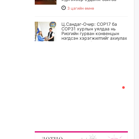
3 цагийн өмнө
Ц.Сандаг-Очир: COP17 ба
COP31 хурлын уялдаа нь
Риогийн гурван конвенцын
нэгдсэн хэрэгжилтийг ахиулах
чухал алхам болно
3 цагийн өмнө
Замын хөдөлгөөнд оролцож
байх үедээ ноцтой зөрчил
гаргасан жолооч Б-д
хариуцлага тооцож, ажлаас
нь чөлөөлжээ
4 цагийн өмнө
Нийслэлийн цэцэрлэгт
хамрагдах I шатны бүртгэл
эхлэхэд ГУРАВ хоног үлдлээ
4 цагийн өмнө