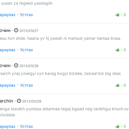
i uusan za tegeed yaadagiin
·
ариулах
Устгах
-
0
Зочин ·
2013/05/27
aluu hvn shde. haana yv hj yawah ni maniust yamar hamaa bnaa.
·
ариулах
Устгах
-
0
Зочин ·
2013/05/28
asarch ynaj yzeegyi xyn barag bxgyi bizdee, tasraal biz big deal.
·
ариулах
Устгах
-
0
Barchin ·
2013/05/28
ainga tasrakh yumdaa aldarmaa tegej bgaad neg tanikhgui khunii ov
khviidee
·
ариулах
Устгах
-
0