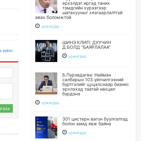
эрхэлдэг иргэд таних
тэмдгийн хүрээгээр
шатахууныг хязгаарлалтгүй
авах боломжтой
уржигдар
ШИНЭ КЛИП: ДУУЧИН
Д.БОЛД "БАЯРЛАЛАА"
х зүйлс
уржигдар
Б.Пүрэвдагва: Найман
салбарын 103 үйлчилгээний
бүртгэлийг цуцалснаар бизнес
эрхлэхэд таатай нөхцөл
бүрдэнэ
уржигдар
гээх
301 цистерн вагон буулгалтад
болон замд явж байна
уржигдар