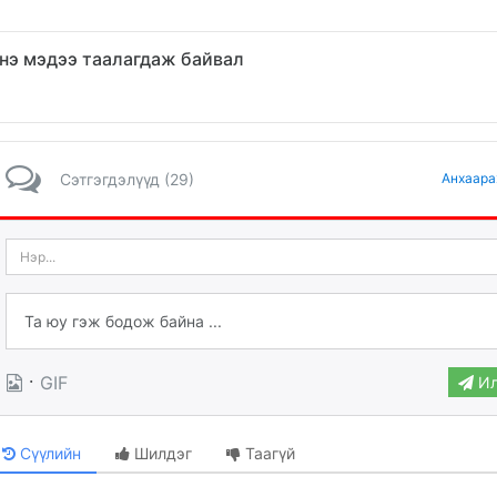
нэ мэдээ таалагдаж байвал
Сэтгэгдэлүүд (29)
Анхаара
·
GIF
Ил
Сүүлийн
Шилдэг
Таагүй