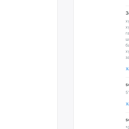
х
х
г
ш
б
х
з
Х
5
Х
*