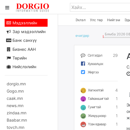
Эхлэл
Улс төр
Нийгэм
Эд
Мэдээллийн
Зар мэдээллийн
Бямба 2026 08
өчигдѳр
Банк санхүү
Бизнес ААН
29
Сэтгэгдэл
Төрийн
Хуваалцах
Нийслэлийн
С
Жиргээ
dorgio.mn
4
Хөгжилтэй
Gogo.mn
caak.mn
1
Гайхамшигтай
Э
news.mn
1
Гунигтай
о
zindaa.mn
1
Жихүүцмээр
ж
Baabar.mn
1
Үзэн ядмаар
tovch.mn
Н