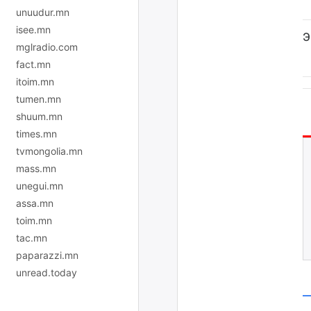
unuudur.mn
isee.mn
Э
mglradio.com
fact.mn
itoim.mn
tumen.mn
shuum.mn
times.mn
tvmongolia.mn
mass.mn
unegui.mn
assa.mn
toim.mn
tac.mn
paparazzi.mn
unread.today