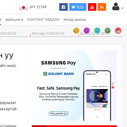
625
JPY 27.19₮
э
ярилцлага
КОНТЕНТ ЗАДЛАН
Хятад орноор
026 08 05
Мягмар 2026 08 04
Даваа 2026 08 03
н уу
айл ньюс
лдармааг
аахаргүй
шугуианы