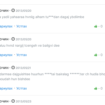
Зочин ·
2013/05/20
a yadii yahaaraa hvniig alham tu***dan dagaj ybdiimbe
·
ариулах
Устгах
-
0
Зочин ·
2013/05/20
aluu hvnd nargij tcengeh ve bailgvi dee
·
ариулах
Устгах
-
0
Зочин ·
2013/05/21
ldarmaa dajguishtee huurhun ****tai tsairalag ******.ter ch hudla bh
houdah hun bishdee
·
ариулах
Устгах
-
0
Зочин ·
2013/05/23