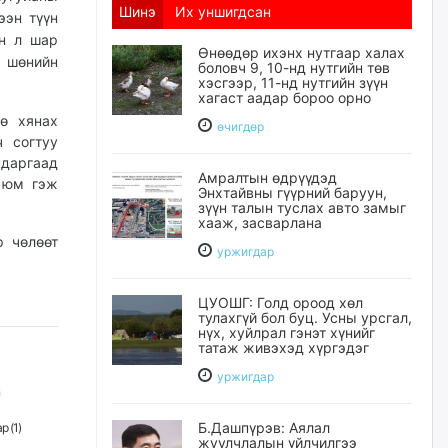
Шинэ
Их уншигдсан
ээн түүн
н л шар
Өнөөдөр ихэнх нутгаар халах
г шөнийн
боловч 9, 10-нд нутгийн төв
хэсгээр, 11-нд нутгийн зүүн
хагаст аадар бороо орно
ө хянах
өчигдѳр
ч согтуу
ндаргаад
Амралтын өдрүүдэд
н юм гэж
Энхтайвны гүүрний баруун,
зүүн талын туслах авто замыг
хааж, засварлана
р чөлөөт
уржигдар
ЦУОШГ: Голд ороод хөл
тулахгүй бол буц. Усны урсгал,
нүх, хуйлрал гэнэт хүнийг
татаж живэхэд хүргэдэг
уржигдар
Б.Дашпүрэв: Аялал
р (
1
)
жуулчлалын үйлчилгээ