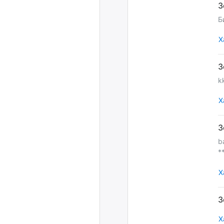
Б
Х
k
Х
b
*
Х
Х