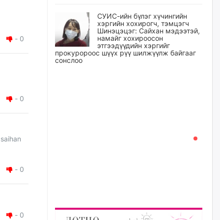
СУИС-ийн бүлэг хүчингийн
хэргийн хохирогч, тэмцэгч
Шинэцэцэг: Сайхан мэдээтэй,
намайг хохироосон
-
0
этгээдүүдийн хэргийг
прокуророос шүүх рүү шилжүүлж байгааг
сонслоо
уржигдар
-
0
Өчигдрийн байдлаар ₮10000
доош дүнгээр шатахууны
худалдан авалт хийсэн 1500
баримт бүртгэгджээ
уржигдар
 saihan
Шатахуун олголтыг 50,000
төгрөгөөр хязгаарласныг
-
0
нэмэгдүүлж 100,000 төгрөгт
хүргэхээр судалж байгаа
уржигдар
-
0