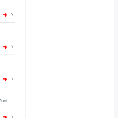
2026/08/06
-
0
Д.Амарбаясгалан:
Шатахууныхаа 97 хувийг нэг
улсаас авдаг хараат байдлаа
зогсоож, Арабын орнуудаас
нийлүүлэх ажлыг сэргээх
ёстой
2026/08/06
-
0
Худалдагч Н.Амарзаяа:
Дэлгүүрийн 32 хуудастай
өрийн дэвтэр долоо хоногт л
дүүрдэг
2026/08/06
-
0
АИ-92 шатахууны нийлүүлэлт
тасралтгүй үргэлжилж байна
 Want
2026/08/06
-
0