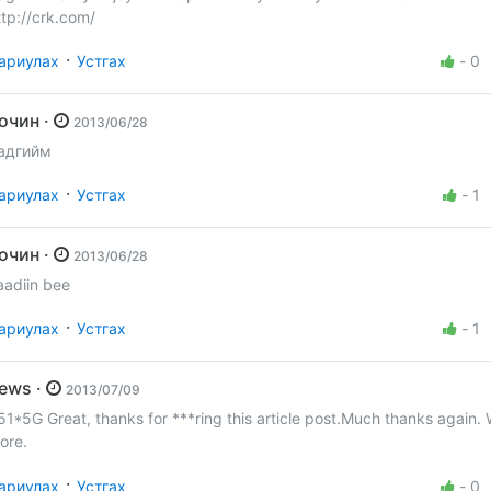
ttp://crk.com/
·
ариулах
Устгах
-
0
Зочин ·
2013/06/28
адгийм
·
ариулах
Устгах
-
1
Зочин ·
2013/06/28
aadiin bee
·
ариулах
Устгах
-
1
news ·
2013/07/09
51*5G Great, thanks for ***ring this article post.Much thanks again.
ore.
·
ариулах
Устгах
-
0