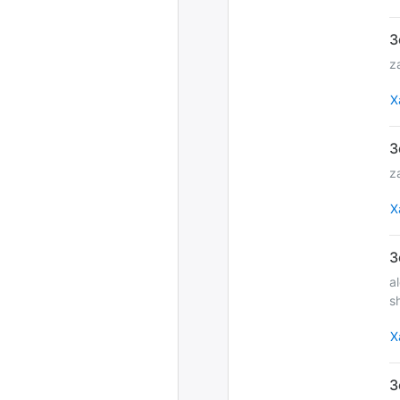
z
Х
z
Х
a
s
Х