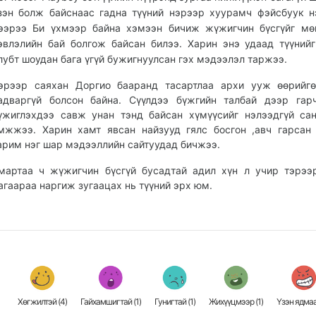
зэн болж байснаас гадна түүний нэрээр хуурамч фэйсбуук н
ээрээ Би үхмээр байна хэмээн бичиж жүжигчин бүсгүйг мө
эвлэлийн бай болгож байсан билээ.
Харин энэ удаад түүний
лубт шоудан бага үгүй бужигнуулсан гэх мэдээлэл таржээ.
эрээр саяхан Доргио бааранд тасартлаа архи ууж өөрийгө
адваргүй болсон байна. Сүүлдээ бүжгийн талбай дээр гар
үжиглэхдээ савж унан тэнд байсан хүмүүсийг нэлээдгүй са
мжжээ. Харин хамт явсан найзууд гялс босгон ,авч гарса
арим нэг шар мэдээллийн сайтуудад бичжээ.
мартаа ч жүжигчин бүсгүй бусадтай адил хүн л учир тэрээ
агаараа наргиж зугаацах нь түүний эрх юм.
Хөгжилтэй (
4
)
Гайхамшигтай (
1
)
Гунигтай (
1
)
Жихүүцмээр (
1
)
Үзэн ядмаа