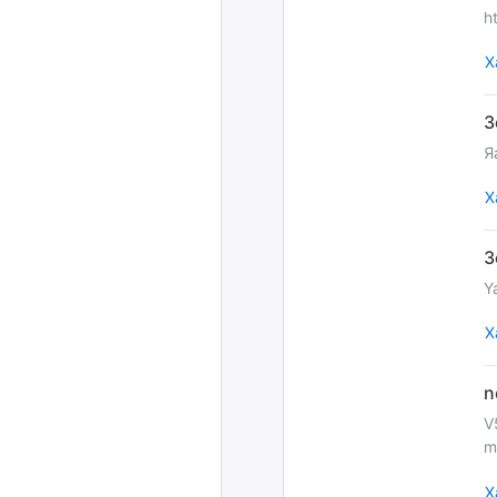
h
Х
Я
Х
Y
Х
V
m
Х