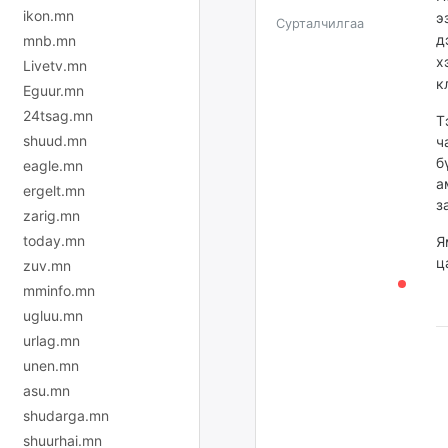
ikon.mn
э
Сурталчилгаа
д
mnb.mn
х
Livetv.mn
к
Eguur.mn
24tsag.mn
Т
shuud.mn
ч
б
eagle.mn
а
ergelt.mn
з
zarig.mn
today.mn
Я
ц
zuv.mn
mminfo.mn
ugluu.mn
urlag.mn
unen.mn
asu.mn
shudarga.mn
shuurhai.mn