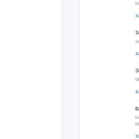
b
Х
z
Х
t
Х
b
b
Х