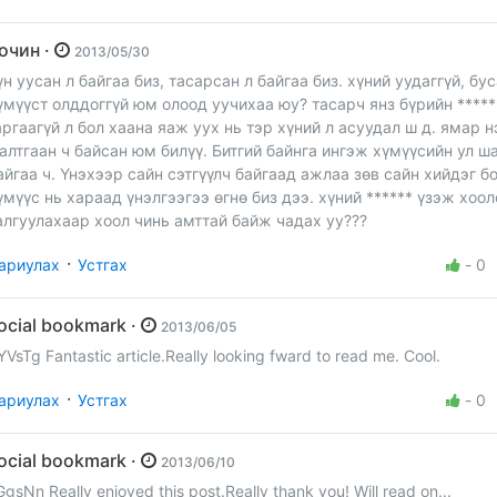
Зочин ·
2013/05/30
үн уусан л байгаа биз, тасарсан л байгаа биз. хүний уудаггүй, бу
үмүүст олддоггүй юм олоод уучихаа юу? тасарч янз бүрийн *****
аргаагүй л бол хаана яаж уух нь тэр хүний л асуудал ш д. ямар н
алтгаан ч байсан юм билүү. Битгий байнга ингэж хүмүүсийн ул ш
айгаа ч. Үнэхээр сайн сэтгүүлч байгаад ажлаа зөв сайн хийдэг б
үмүүс нь хараад үнэлгээгээ өгнө биз дээ. хүний ****** үзэж хоол
алгуулахаар хоол чинь амттай байж чадах уу???
·
ариулах
Устгах
-
0
social bookmark ·
2013/06/05
YVsTg Fantastic article.Really looking fward to read me. Cool.
·
ариулах
Устгах
-
0
social bookmark ·
2013/06/10
GgsNn Really enjoyed this post.Really thank you! Will read on...