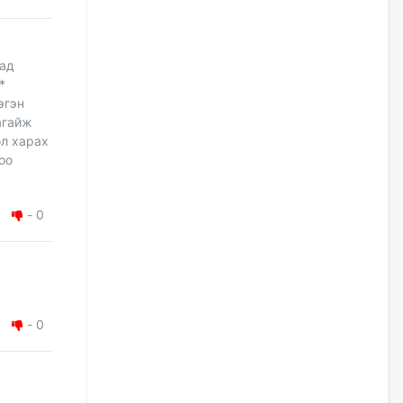
наймдугаар сарын 14-нөөс
ажиллуулж эхэлнэ
2026/08/06
сад
*
Орон сууц, нийтийн аж ахуй,
эгэн
авто зам, тохижилт
үйлчилгээний ажилтнуудын
агайж
ХАРИЛЦАА хандлагатай
ол харах
холбоотой ГОМДОЛ их байгааг
дурдлаа
оо
2026/08/06
-
0
Бариста хийх нь залуусын
дунд яагаад трэнд болов
2026/08/06
Өмгөөлөгч Б.Оюунбилэг:
-
0
"Урьхан" Б.Чинбат гэж хүн
бизнес хамтрагчаа гүтгэж
хууль хяналтын байгууллагаар
шалгуулж, торны цаана
суулгана гэх мэтээр дарамталдаг