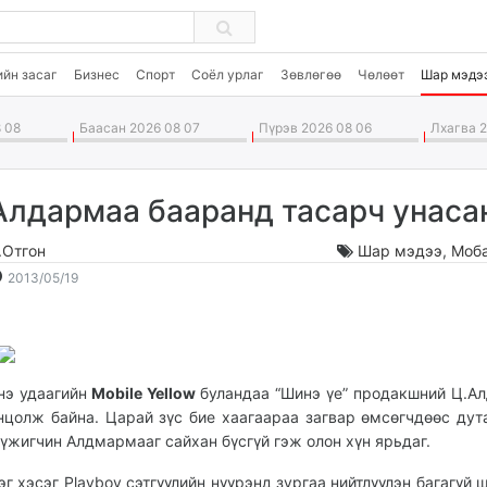
ийн засаг
Бизнес
Спорт
Соёл урлаг
Зөвлөгөө
Чөлөөт
Шар мэдэ
 08
Баасан 2026 08 07
Пүрэв 2026 08 06
Лхагва 2
Алдармаа бааранд тасарч унаса
.Отгон
Шар мэдээ
,
Моб
2013-
2026-
2013/05/19
05-
08-
19
09
18:32:15
19:15:25
нэ удаагийн
Mobile Yellow
буландаа “Шинэ үе” продакшний Ц.А
нцолж байна. Царай зүс бие хаагаараа загвар өмсөгчдөөс дут
үжигчин Алдмармааг сайхан бүсгүй гэж олон хүн ярьдаг.
эг хэсэг Playboy сэтгүүлийн нүүрэнд зургаа нийтлүүлэн багагүй 