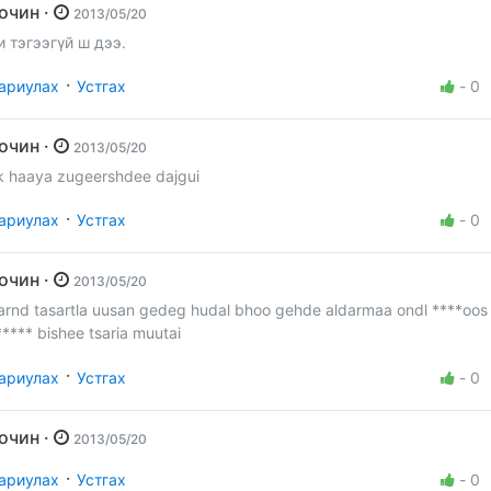
Зочин ·
2013/05/20
и тэгээгүй ш дээ.
·
ариулах
Устгах
-
0
Зочин ·
2013/05/20
k haaya zugeershdee dajgui
·
ариулах
Устгах
-
0
Зочин ·
2013/05/20
arnd tasartla uusan gedeg hudal bhoo gehde aldarmaa ondl ****oos
***** bishee tsaria muutai
·
ариулах
Устгах
-
0
Зочин ·
2013/05/20
·
ариулах
Устгах
-
0