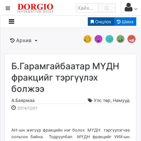
Онцлох
Шинэ
Мэдээллийн
Зар мэдээллийн
Архив
Банк санхүү
Бизнес ААН
Төрийн
Б.Гарамгайбаатар МҮДН
Нийслэлийн
фракцийг тэргүүлэх
болжээ
dorgio.mn
Gogo.mn
А.Баярмаа
Улс төр
,
Намууд
caak.mn
2014-
2026-
2014/12/01
news.mn
12-
08-
01
08
zindaa.mn
16:56:38
20:08:48
Baabar.mn
АН-ын жигүүр фракцийн нэг болох МҮДН тэргүүлэгчээ
сольсон байна. Тодруулбал МҮДН фракцийг УИХ-ын
tovch.mn