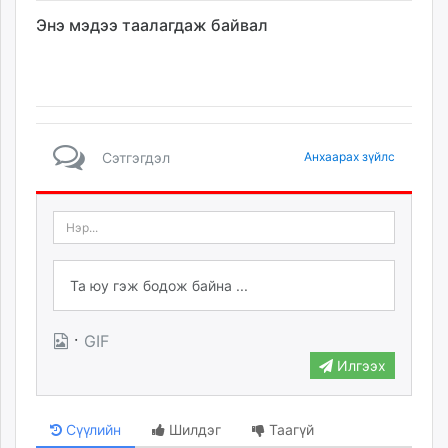
unuudur.mn
Энэ мэдээ таалагдаж байвал
isee.mn
mglradio.com
fact.mn
itoim.mn
tumen.mn
Сэтгэгдэл
Анхаарах зүйлс
shuum.mn
times.mn
tvmongolia.mn
mass.mn
unegui.mn
assa.mn
toim.mn
·
GIF
tac.mn
Илгээх
paparazzi.mn
unread.today
Сүүлийн
Шилдэг
Таагүй