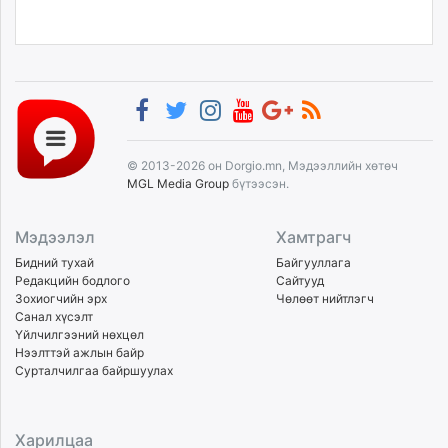
© 2013-2026 он Dorgio.mn, Мэдээллийн хөтөч
MGL Media Group
бүтээсэн.
Мэдээлэл
Хамтрагч
Бидний тухай
Байгууллага
Редакцийн бодлого
Сайтууд
Зохиогчийн эрх
Чөлөөт нийтлэгч
Санал хүсэлт
Үйлчилгээний нөхцөл
Нээлттэй ажлын байр
Сурталчилгаа байршуулах
Харилцаа