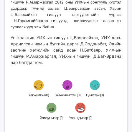
гишүүн Р.Амаржаргал 2012 оны УИХ-ын сонгууль хүртэл
ikon.mn
удирдаж түүний халааг Ц.Баярсайхан авсан. Харин
mnb.mn
Ц.Баярсайхан гишүүн тэргүүлэгчийн үүргээ
Livetv.mn
Н.Гарамгайбаатар гишүүнд шилжүүлсэн талаар эх
Eguur.mn
сурвалжууд хэж байна.
24tsag.mn
Уг фракцид УИХ-ын гишүүн Ц.Баярсайхан, УИХ дахь
shuud.mn
Ардчилсан намын бүлгийн дарга Д.Эрдэнэбат, Эдийн
eagle.mn
засгийн хөгжлийн сайд асан Н.Батбаяр, УИХ-ын
ergelt.mn
гишүүн Р.Амаржаргал, УИХ-ын гишүүн, Д.Бат-Эрдэнэ
нар багтдаг юм.
zarig.mn
today.mn
zuv.mn
mminfo.mn
ugluu.mn
Хөгжилтэй (
0
)
Гайхамшигтай (
0
)
Гунигтай (
0
)
urlag.mn
unen.mn
asu.mn
Жихүүцмээр (
0
)
Үзэн ядмаар (
0
)
shudarga.mn
shuurhai.mn