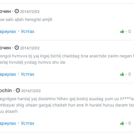
Зочин ·
2014/12/02
uw sain ajlah heregtei amjilt
·
ариулах
Устгах
-
0
Зочин ·
2014/12/02
ongol hvmvvs bj yaj ingej bichij chaddag bna araichde zarim negen h
airlaj hvndelj yvdag hvmvs shv de
·
ариулах
Устгах
-
0
zochin ·
2014/12/02
egniigee hardaj yaj dooshino hiihev gej bodoj suudag yum uu h****a
nhbayar shig uhaan gargaj chadah hun ene ih hurald huruu daram ts
uu ataarh
·
ариулах
Устгах
-
0