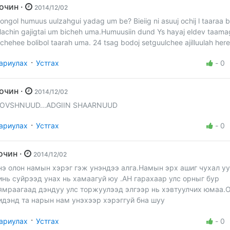
Зочин ·
2014/12/02
ongol humuus uulzahgui yadag um be? Bieiig ni asuuj ochij l taaraa b
Hachin gajigtai um bicheh uma.Humuusiin dund Ys hayaj eldev taama
ichehee bolibol taarah uma. 24 tsag bodoj setguulchee ajilluulah here
·
ариулах
Устгах
-
0
Зочин ·
2014/12/02
OVSHNUUD...ADGIIN SHAARNUUD
·
ариулах
Устгах
-
0
зочин ·
2014/12/02
нэ олон намын хэрэг гэж унэндээ алга.Намын эрх ашиг чухал уу
инь суйрээд унах нь хамаагуй юу .АН гарахаар улс орныг бур
ямраагаад дэндуу улс торжуулээд элгээр нь хэвтуулчих юмаа.
идэнд та нарын нам унэхээр хэрэггуй бна шуу
·
ариулах
Устгах
-
0