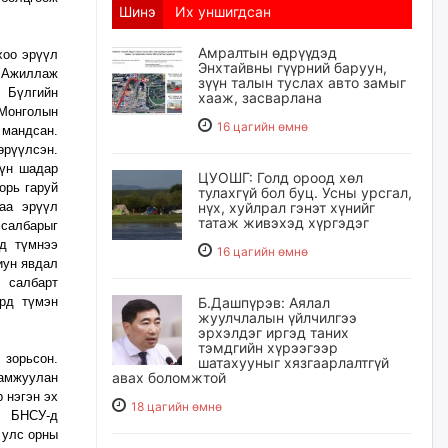
Шинэ
Их уншигдсан
Амралтын өдрүүдэд
хоо эрүүл
Энхтайвны гүүрний баруун,
. Ажиллаж
зүүн талын туслах авто замыг
, Бүлгийн
хааж, засварлана
 Монголын
16 цагийн өмнө
мандсан.
өрүүлсэн.
үүн шадар
ЦУОШГ: Голд ороод хөл
орь гаруй
тулахгүй бол буц. Усны урсгал,
аа эрүүл
нүх, хуйлрал гэнэт хүнийг
татаж живэхэд хүргэдэг
 салбарыг
рд түмнээ
16 цагийн өмнө
иун явдал
 салбарт
рд түмэн
Б.Дашпүрэв: Аялал
жуулчлалын үйлчилгээ
эрхэлдэг иргэд таних
тэмдгийн хүрээгээр
зорьсон.
шатахууныг хязгаарлалтгүй
авах боломжтой
амжуулан
 нэгэн эх
18 цагийн өмнө
р БНСУ-д
 улс орны