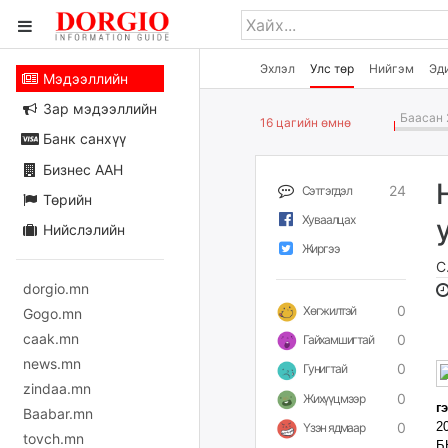
Эхлэл
Улс төр
Нийгэм
Эд
Мэдээллийн
Зар мэдээллийн
Баасан 
16 цагийн өмнө
Банк санхүү
Бизнес ААН
24
Сэтгэгдэл
Төрийн
Хуваалцах
Нийслэлийн
Жиргээ
С
dorgio.mn
0
Хөгжилтэй
Gogo.mn
caak.mn
0
Гайхамшигтай
news.mn
0
Гунигтай
zindaa.mn
0
Жихүүцмээр
г
Baabar.mn
0
2
Үзэн ядмаар
tovch.mn
Б