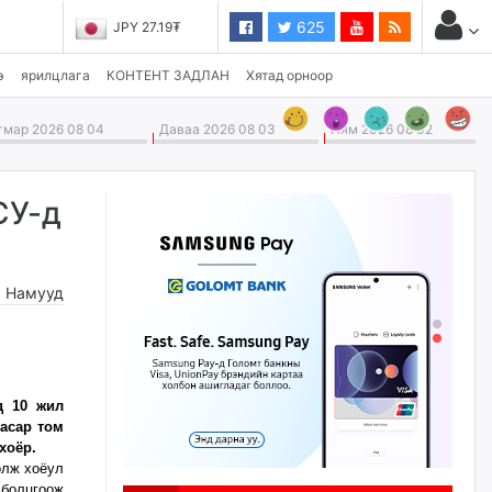
625
JPY 27.19₮
э
ярилцлага
КОНТЕНТ ЗАДЛАН
Хятад орноор
мар 2026 08 04
Даваа 2026 08 03
Ням 2026 08 02
СУ-д
,
Намууд
д 10 жил
 асар том
хоёр.
олж хоёул
болцгоож