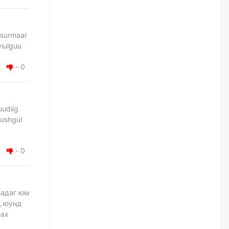
нийлүүлэх ажлыг сэргээх
ёстой
өчигдѳр
 surmaar
 mulguu
Худалдагч Н.Амарзаяа:
Дэлгүүрийн 32 хуудастай
өрийн дэвтэр долоо хоногт л
-
0
дүүрдэг
өчигдѳр
uudiig
АИ-92 шатахууны нийлүүлэлт
hushgul
тасралтгүй үргэлжилж байна
өчигдѳр
-
0
I ангийн цахим бүртгэл энэ
сарын 17-ноос эхэлнэ
өчигдѳр
ладаг юм
д юунд
лах
Үндсэн хууль зөрчсөн
Х.Булгантуяа, үндэсний эв