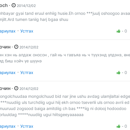
Zoch ·
2014/12/02
nhbayar gyai tand eruul enhiig husie.Eh ornoo ***juulj oshoogoo avaa
mjilt.Ard tumen taniig harj bgaa shuu
·
ариулах
Устгах
-
0
Зочин ·
2014/12/02
эн хэн нь алдаж оносон , гай нь ч гавъяа нь ч түүхэнд үлдэнэ, өн
ид биш хойч үе шүүнэ
·
ариулах
Устгах
-
0
Зочин ·
2014/12/02
ongolchuudaa mongolchuud bid nar jine ushu avdag ulamjlaltai edg
****nuudiig uls turchdiig ugui hiij ekh ornoo tseverlii uls ornoo avrii ed
muuruud zogsood baiga amitdiig ch bas ****iig ni dolooj hodoodoo
orluuldag *****nuudiig ugui hiitsgeeyaaaaaa
·
ариулах
Устгах
-
0