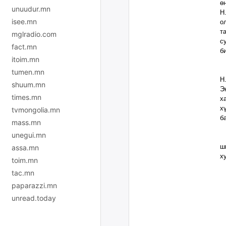
ө
unuudur.mn
Н
isee.mn
о
т
mglradio.com
с
fact.mn
б
itoim.mn
Е
tumen.mn
Н
shuum.mn
Э
times.mn
х
х
tvmongolia.mn
б
mass.mn
unegui.mn
Н
ш
assa.mn
х
toim.mn
tac.mn
paparazzi.mn
unread.today