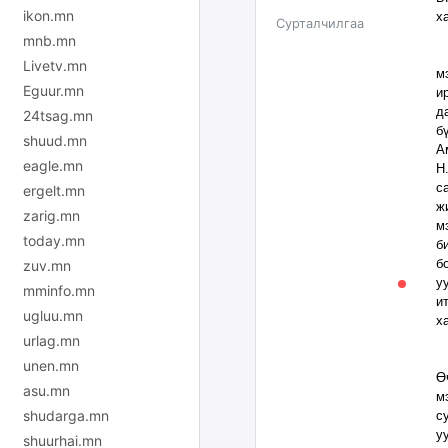
ikon.mn
х
Сурталчилгаа
mnb.mn
Т
Livetv.mn
м
Eguur.mn
и
д
24tsag.mn
б
shuud.mn
А
eagle.mn
Н
с
ergelt.mn
ж
zarig.mn
м
today.mn
б
б
zuv.mn
у
mminfo.mn
и
ugluu.mn
х
urlag.mn
С
unen.mn
Ө
asu.mn
м
shudarga.mn
с
у
shuurhai.mn