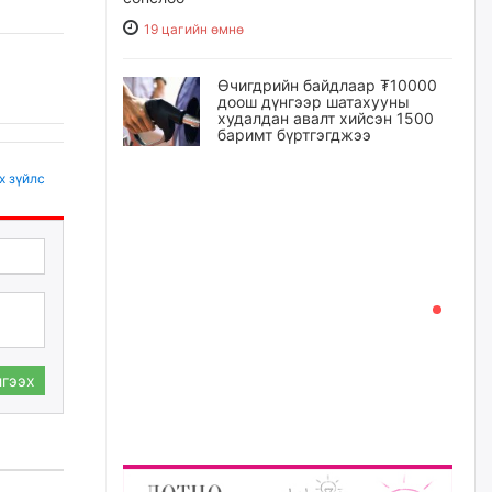
19 цагийн өмнө
Өчигдрийн байдлаар ₮10000
доош дүнгээр шатахууны
худалдан авалт хийсэн 1500
баримт бүртгэгджээ
19 цагийн өмнө
х зүйлс
Шатахуун олголтыг 50,000
төгрөгөөр хязгаарласныг
нэмэгдүүлж 100,000 төгрөгт
хүргэхээр судалж байгаа
20 цагийн өмнө
Ц.Сандаг-Очир: COP17 ба
COP31 хурлын уялдаа нь
гээх
Риогийн гурван конвенцын
нэгдсэн хэрэгжилтийг ахиулах
чухал алхам болно
21 цагийн өмнө