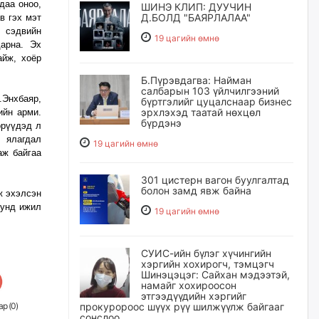
даа оноо,
ШИНЭ КЛИП: ДУУЧИН
Д.БОЛД "БАЯРЛАЛАА"
в гэх мэт
 сэдвийн
19 цагийн өмнө
арна. Эх
айж, хоёр
Б.Пүрэвдагва: Найман
салбарын 103 үйлчилгээний
Энхбаяр,
бүртгэлийг цуцалснаар бизнес
эрхлэхэд таатай нөхцөл
ийн арми.
бүрдэнэ
өрүүдэд л
 ялагдал
19 цагийн өмнө
аж байгаа
301 цистерн вагон буулгалтад
болон замд явж байна
ж эхэлсэн
дунд ижил
19 цагийн өмнө
СУИС-ийн бүлэг хүчингийн
хэргийн хохирогч, тэмцэгч
Шинэцэцэг: Сайхан мэдээтэй,
намайг хохироосон
этгээдүүдийн хэргийг
р (
0
)
прокуророос шүүх рүү шилжүүлж байгааг
сонслоо