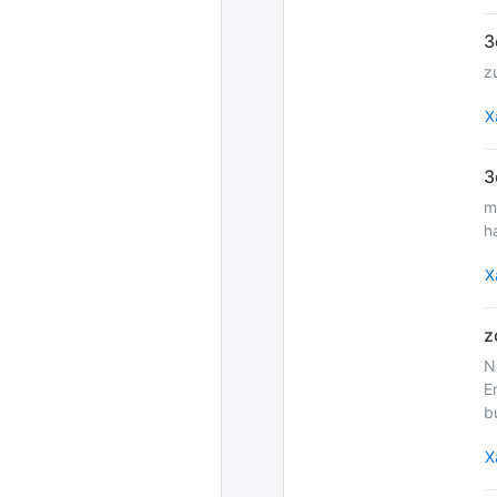
z
Х
m
h
Х
N
E
b
Х