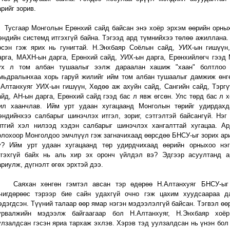
арийг зорив.
усгаар Монголын Ерөнхий сайд байсан энэ хоёр эрхэм өөрийн орны
эндийн системд итгэхгүй байна. Тэгээд ард түмнийхээ төлөө ажиллана
рсэн гэж ярих нь гунигтай. Н.Энхбаяр Соёлын сайд, УИХ-ын гишүүн
арга, МАХН-ын дарга, Ерөнхий сайд, УИХ-ын дарга, Ерөнхийлөгч гээд
үх л том албан тушаалыг ээлж дараалан хашиж "хаан" болтлоо 
мьдралынхаа хорь гаруй жилийг ийм том албан тушаалыг дамжиж өнг
.Алтанхуяг УИХ-ын гишүүн, Хөдөө аж ахуйн сайд, Сангийн сайд, Тэрг
айд, АН-ын дарга, Ерөнхий сайд гээд бас л явж өгсөн. Улс төрд бас л х
ил хаанчлав. Ийм урт удаан хугацаанд Монголын төрийг удирдахд
эндийнхээ салбарыг шинэчлэх итгэл, зориг, сэтгэлтэй байсангүй. Нэг
итгий хэл нилээд хэдэн салбарыг шинэчлэх хангалттай хугацаа. А
олохоор Монголдоо эмчлүүл гэж загначихаад өөрсдөө БНСУ-ыг зорих ар
у? Ийм урт удаан хугацаанд төр удирдчихаад өөрийн орныхоо нэг
тгэхгүй байх нь аль хир эх оронч үйлдэл вэ? Эдгээр асуултанд а
ариулж, дүгнэлт өгөх эрхтэй дээ.
аяхан хөнгөн гэмтэл авсан тэр өдөрөө Н.Алтанхуяг БНСУ-ыг 
чигдөрөөс тэрээр бие сайн удахгүй очно гэж цахим хуудсаараа д
эдэгдсэн. Түүний талаар өөр ямар нэгэн мэдээлэлгүй байсан. Тэгвэл өөр
урвалжийн мэдээлж байгаагаар бол Н.Алтанхуяг, Н.Энхбаяр хоё
улзалдсан гэсэн яриа тархаж эхлэв. Хэрэв тэд уулзалдсан нь үнэн бол