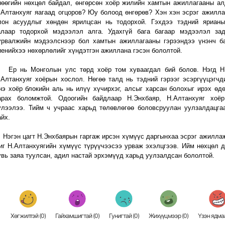
нөөгийн нөхцөл байдал, өнгөрсөн хоёр жилийн хамтын ажиллагааны ал
.Алтанхуяг яагаад огцоров? Юу болоод өнгөрөв? Хэн хэн эсрэг ажилла
лон асуудлыг хөндөн ярилцсан нь тодорхой. Гэхдээ тэдний ярианы
алаар тодорхой мэдээлэл алга. Удахгүй бага багаар мэдээлэл зад
урвалжийн мэдээлснээр бол хамтын ажиллагааны гэрээндээ үнэнч б
иенийхээ нөхөрлөлийг хүндэтгэн ажиллана гэсэн бололтой.
р нь Монголын улс төрд хоёр том хуваагдал бий болов. Нэгд Н.
.Алтанхуяг хоёрын хослол. Нөгөө талд нь тэдний гэрээг эсэргүүцэгчд
нэ хоёр блокийн аль нь илүү хүчирхэг, алсыг харсан болохыг ирэх өд
арах боломжтой. Одоогийн байдлаар Н.Энхбаяр, Н.Алтанхуяг хоёр
үлээлээ. Тийм ч учраас харьд төлөвлөгөө боловсруулан уулзалдацга
айх.
эгэн цагт Н.Энхбаярын гаргаж ирсэн хүмүүс даргынхаа эсрэг ажилла
иг Н.Алтанхуягийн хүмүүс түрүүчээсээ урваж эхэлцгээв. Ийм нөхцөл 
увь заяа туулсан, адил настай эрхэмүүд харьд уулзалдсан бололтой.
Хөгжилтэй (
0
)
Гайхамшигтай (
0
)
Гунигтай (
0
)
Жихүүцмээр (
0
)
Үзэн ядмаа