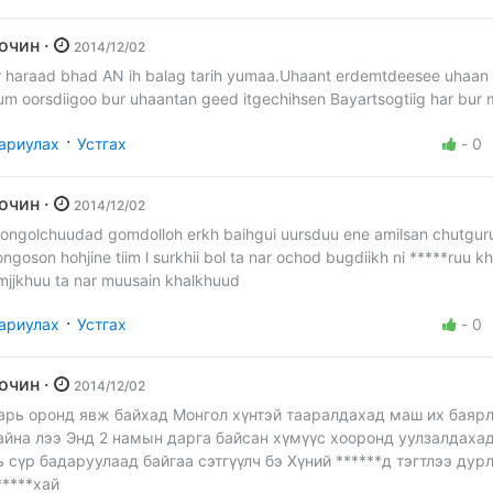
Зочин ·
2014/12/02
r haraad bhad AN ih balag tarih yumaa.Uhaant erdemtdeesee uhaan
um oorsdiigoo bur uhaantan geed itgechihsen Bayartsogtiig har bur
·
ариулах
Устгах
-
0
Зочин ·
2014/12/02
ongolchuudad gomdolloh erkh baihgui uursduu ene amilsan chutgur
ongoson hohjine tiim l surkhii bol ta nar ochod bugdiikh ni *****ruu k
mjjkhuu ta nar muusain khalkhuud
·
ариулах
Устгах
-
0
Зочин ·
2014/12/02
арь оронд явж байхад Монгол хүнтэй тааралдахад маш их баяр
айна лээ Энд 2 намын дарга байсан хүмүүс хооронд уулзалдаха
ь сүр бадаруулаад байгаа сэтгүүлч бэ Хүний ******д тэгтлээ дур
*****хай