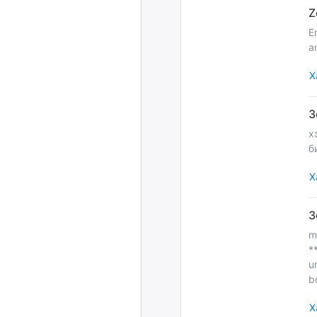
E
a
Х
х
б
Х
m
*
u
b
Х