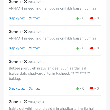
Зочин ·
2014/12/02
AN-MAN niileed, jijig namuudiig orkhikh baisan yum aa
·
Хариулах
Устгах
-
0
-
0
Зочин ·
2014/12/02
AN-MAN niileed, jijig namuudiig orkhikh baisan yum aa
·
Хариулах
Устгах
-
0
-
0
Зочин ·
2014/12/02
Butzee jijigruuleh ni zuv sh dee. Buun zardal, ajil
tsalgardah, chadvargui toriin tusheed, ***********
baidag.
·
Хариулах
Устгах
-
0
-
0
Зочин ·
2014/12/04
frakts gej yrihiin orond said min chadbartai hyniig hai