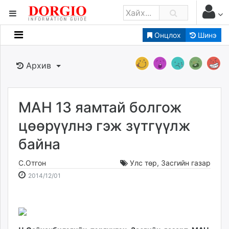
Онцлох
Шинэ
Мэдээллийн
Зар мэдээллийн
Архив
Банк санхүү
Бизнес ААН
Төрийн
МАН 13 яамтай болгож
Нийслэлийн
цөөрүүлнэ гэж зүтгүүлж
байна
dorgio.mn
Gogo.mn
С.Отгон
Улс төр
,
Засгийн газар
caak.mn
2014-
2026-
2014/12/01
news.mn
12-
08-
01
07
zindaa.mn
18:03:13
14:38:27
Baabar.mn
tovch.mn