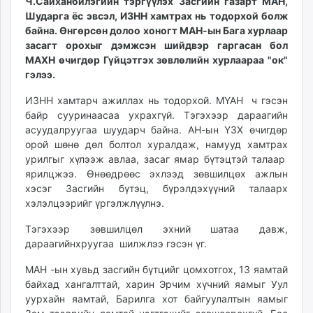
Ч.Сайханбилэгийн тэргүүлэх Засгийн газарт МАН,
ikon.mn
Шударга ёс эвсэл, ИЗНН хамтрах нь тодорхой болж
mnb.mn
байна. Өнгөрсөн долоо хоногт МАН-ын Бага хурлаар
засагт орохыг дэмжсэн шийдвэр гаргасан бол
Livetv.mn
МАХН өчигдөр Гүйцэтгэх зөвлөлийн хурлаараа "ок"
Eguur.mn
гэлээ.
24tsag.mn
shuud.mn
ИЗНН хамтарч ажиллах нь тодорхой. МҮАН ч гэсэн
байр сууринаасаа ухрахгүй. Тэгэхээр дараагийн
eagle.mn
асуудалруугаа шуударч байна. АН-ын ҮЗХ өчигдөр
ergelt.mn
орой шөнө дөл болтол хуралдаж, намууд хамтрах
zarig.mn
урилгыг хүлээж авлаа, засаг ямар бүтэцтэй талаар
today.mn
ярилцжээ. Өнөөдрөөс эхлээд зөвшилцөх ажлын
zuv.mn
хэсэг Засгийн бүтэц, бүрэлдэхүүний талаарх
mminfo.mn
хэлэлцээрийг үргэлжлүүлнэ.
ugluu.mn
Тэгэхээр зөвшилцөл эхний шатаа давж,
urlag.mn
дараагийнхруугаа шилжлээ гэсэн үг.
unen.mn
МАН -ын хувьд засгийн бүтцийг цомхотгох, 13 яамтай
asu.mn
байхад хангалттай, харин Эрчим хүчний яамыг Уул
shudarga.mn
уурхайн яамтай, Барилга хот байгуулалтын яамыг
shuurhai.mn