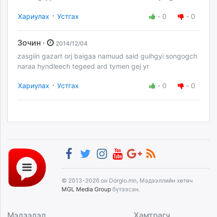
·
Хариулах
Устгах
-
0
-
0
Зочин ·
2014/12/04
zasgiin gazart orj baigaa namuud said guihgyi songogch
naraa hyndleech tegeed ard tymen gej yr
·
Хариулах
Устгах
-
0
-
0
© 2013-2026 он Dorgio.mn, Мэдээллийн хөтөч
MGL Media Group
бүтээсэн.
Мэдээлэл
Хамтрагч