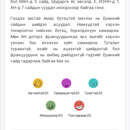
бол МАН-д 5 сайд, Шударга ёс эвсэлд 3, ИЗНН-д 1,
АН-д 7 сайдын суудал оногдохоор байгаа гэнэ.
Гэхдээ засгаа ямар бүтэцтэй эмхлэх нь Ерөнхий
сайдын шийдэх асуудал. Намуудтай хэрхэн
тохироогоо хийхээс бүтэц, бүрэлдэхүүн хамаарна.
Мөн АН доторх фракцуудынхаа эрх ашгийг хэрхэн
уяхаас бас ихээхэн зүйл хамаарна. Тугалыг
тураахгүй, эхийг нь эцээхгүй шийдэхгүй бол
фракцуудынх нь амбиц дийлдэхгүй гэдгийг Ерөнхий
сайд гадарлаж байгаа биз ээ.
Хөгжилтэй (
0
)
Гайхамшигтай (
0
)
Гунигтай (
0
)
Жихүүцмээр (
0
)
Үзэн ядмаар (
0
)