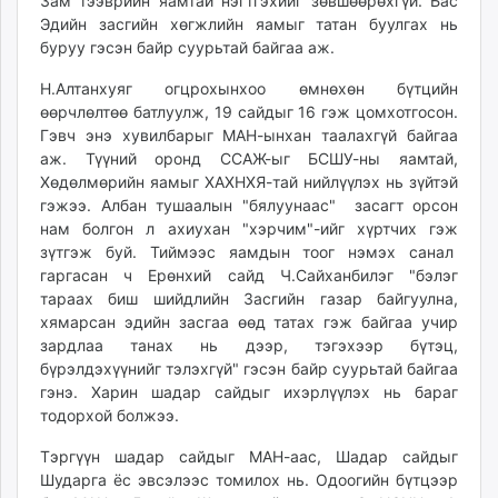
Зам тээврийн яамтай нэгтгэхийг зөвшөөрөхгүй. Бас
unuudur.mn
Эдийн засгийн хөгжлийн яамыг татан буулгах нь
isee.mn
буруу гэсэн байр суурьтай байгаа аж.
mglradio.com
Н.Алтанхуяг огцрохынхоо өмнөхөн бүтцийн
fact.mn
өөрчлөлтөө батлуулж, 19 сайдыг 16 гэж цомхотгосон.
itoim.mn
Гэвч энэ хувилбарыг МАН-ынхан таалахгүй байгаа
tumen.mn
аж. Түүний оронд ССАЖ-ыг БСШУ-ны яамтай,
Хөдөлмөрийн яамыг ХАХНХЯ-тай нийлүүлэх нь зүйтэй
shuum.mn
гэжээ. Албан тушаалын "бялуунаас" засагт орсон
times.mn
нам болгон л ахиухан "хэрчим"-ийг хүртчих гэж
tvmongolia.mn
зүтгэж буй. Тиймээс яамдын тоог нэмэх санал
mass.mn
гаргасан ч Ерөнхий сайд Ч.Сайханбилэг "бэлэг
unegui.mn
тараах биш шийдлийн Засгийн газар байгуулна,
хямарсан эдийн засгаа өөд татах гэж байгаа учир
assa.mn
зардлаа танах нь дээр, тэгэхээр бүтэц,
toim.mn
бүрэлдэхүүнийг тэлэхгүй" гэсэн байр суурьтай байгаа
tac.mn
гэнэ. Харин шадар сайдыг ихэрлүүлэх нь бараг
paparazzi.mn
тодорхой болжээ.
unread.today
Тэргүүн шадар сайдыг МАН-аас, Шадар сайдыг
Шударга ёс эвсэлээс томилох нь. Одоогийн бүтцээр