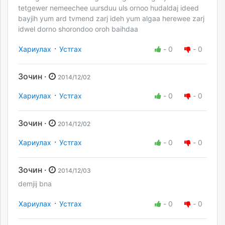
tetgewer nemeechee uursduu uls ornoo hudaldaj ideed
bayjih yum ard tvmend zarj ideh yum algaa herewee zarj
idwel dorno shorondoo oroh baihdaa
·
Хариулах
Устгах
-
0
-
0
Зочин ·
2014/12/02
·
Хариулах
Устгах
-
0
-
0
Зочин ·
2014/12/02
·
Хариулах
Устгах
-
0
-
0
Зочин ·
2014/12/03
demjij bna
·
Хариулах
Устгах
-
0
-
0