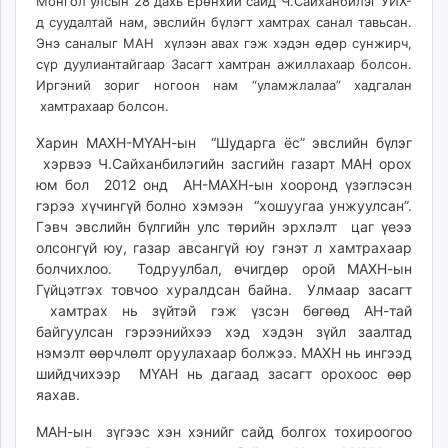
18:08:38
18:57:24
Монгол улсын 28 дахь Ерөнхий сайд Ч.Сайханбилэг УИХ-
ikon.mn
д суудалтай нам, эвслийн бүлэгт хамтрах санал тавьсан.
mnb.mn
Энэ саналыг МАН хүлээн авах гэж хэдэн өдөр сунжирч,
сүр дуулиантайгаар Засагт хамтран ажиллахаар болсон.
Livetv.mn
Иргэний зориг ногоон нам “уламжлалаа” хадгалан
Eguur.mn
хамтрахаар болсон.
24tsag.mn
shuud.mn
Харин МАХН-МҮАН-ын “Шударга ёс” эвслийн бүлэг
хэрвээ Ч.Сайханбилэгийн засгийн газарт МАН орох
eagle.mn
юм бол 2012 онд АН-МАХН-ын хооронд үзэглэсэн
ergelt.mn
гэрээ хүчингүй болно хэмээн “хошуугаа унжуулсан”.
zarig.mn
Гэвч эвслийн бүлгийн улс төрийн эрхлэлт цаг үеээ
today.mn
олсонгүй юу, газар авсангүй юу гэнэт л хамтрахаар
zuv.mn
болчихлоо. Тодруулбал, өчигдөр орой МАХН-ын
Гүйцэтгэх товчоо хуралдсан байна. Улмаар засагт
mminfo.mn
хамтрах нь зүйтэй гэж үзсэн бөгөөд АН-тай
ugluu.mn
байгуулсан гэрээнийхээ хэд хэдэн зүйл заалтад
urlag.mn
нэмэлт өөрчлөлт оруулахаар болжээ. МАХН нь ингээд
unen.mn
шийдчихээр МҮАН нь дагаад засагт орохоос өөр
asu.mn
яахав.
shudarga.mn
МАН-ын зүгээс хэн хэнийг сайд болгох тохироогоо
shuurhai.mn