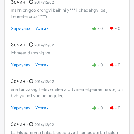
Зочин ·
2014/12/02
mahn onigoo orohgvi baih ni y***ii chadahgvi baij
heneetei urba****d
·
Хариулах
Устгах
-
0
-
0
Зочин ·
2014/12/02
ichmeer damshig ve
·
Хариулах
Устгах
-
0
-
0
Зочин ·
2014/12/02
ene tur zasag hetsvvdelee ard tvmen elgeeree hewtej bn
bvh yumnii vne nemegdlee
·
Хариулах
Устгах
-
0
-
0
Зочин ·
2014/12/02
tsahilgaanii vne halaalt geed bvgd nemegdej bn tsalun