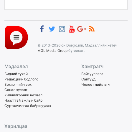
© 2013-2026 он Dorgio.mn, Мэдээллийн хөтөч
MGL Media Group
бүтээсэн.
Мэдээлэл
Хамтрагч
Бидний тухай
Байгууллага
Редакцийн бодлого
Сайтууд
Зохиогчийн эрх
Чөлөөт нийтлэгч
Санал хүсэлт
Үйлчилгээний нөхцөл
Нээлттэй ажлын байр
Сурталчилгаа байршуулах
Харилцаа