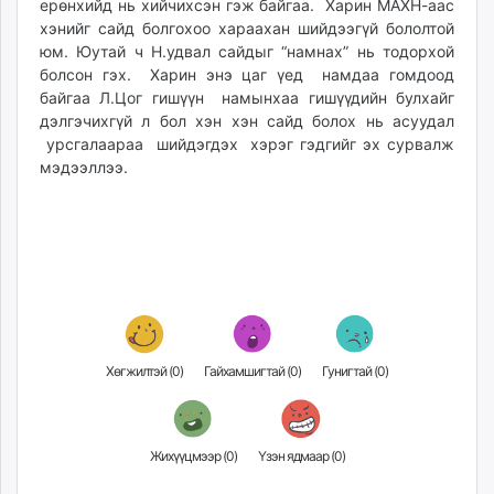
ерөнхийд нь хийчихсэн гэж байгаа. Харин МАХН-аас
unuudur.mn
хэнийг сайд болгохоо хараахан шийдээгүй бололтой
isee.mn
юм. Юутай ч Н.удвал сайдыг “намнах” нь тодорхой
mglradio.com
болсон гэх. Харин энэ цаг үед намдаа гомдоод
байгаа Л.Цог гишүүн намынхаа гишүүдийн булхайг
fact.mn
дэлгэчихгүй л бол хэн хэн сайд болох нь асуудал
itoim.mn
урсгалаараа шийдэгдэх хэрэг гэдгийг эх сурвалж
tumen.mn
мэдээллээ.
shuum.mn
times.mn
tvmongolia.mn
mass.mn
unegui.mn
assa.mn
toim.mn
Хөгжилтэй (
0
)
Гайхамшигтай (
0
)
Гунигтай (
0
)
tac.mn
paparazzi.mn
unread.today
Жихүүцмээр (
0
)
Үзэн ядмаар (
0
)