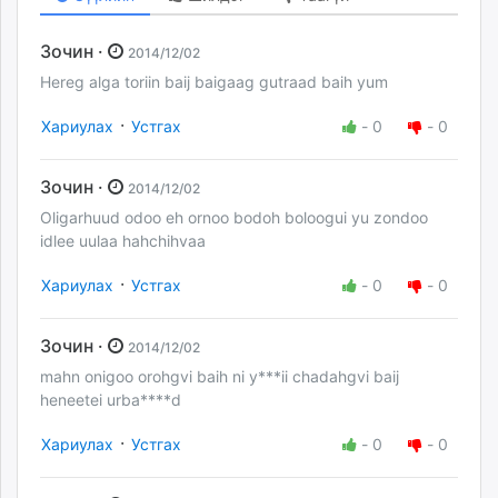
Зочин ·
2014/12/02
Hereg alga toriin baij baigaag gutraad baih yum
·
Хариулах
Устгах
-
0
-
0
Зочин ·
2014/12/02
Oligarhuud odoo eh ornoo bodoh boloogui yu zondoo
idlee uulaa hahchihvaa
·
Хариулах
Устгах
-
0
-
0
Зочин ·
2014/12/02
mahn onigoo orohgvi baih ni y***ii chadahgvi baij
heneetei urba****d
·
Хариулах
Устгах
-
0
-
0