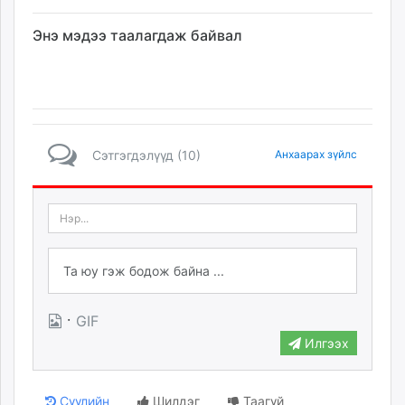
Энэ мэдээ таалагдаж байвал
Сэтгэгдэлүүд (10)
Анхаарах зүйлс
·
GIF
Илгээх
Сүүлийн
Шилдэг
Таагүй