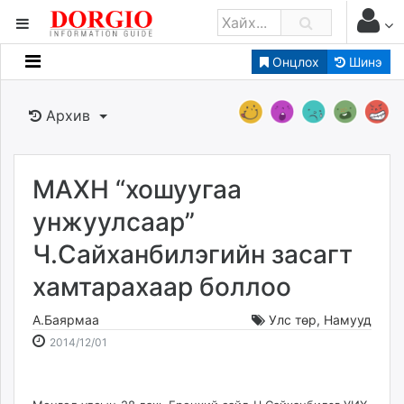
Онцлох
Шинэ
Мэдээллийн
Зар мэдээллийн
Архив
Банк санхүү
Бизнес ААН
Төрийн
МАХН “хошуугаа
Нийслэлийн
унжуулсаар”
Ч.Сайханбилэгийн засагт
dorgio.mn
хамтарахаар боллоо
Gogo.mn
caak.mn
А.Баярмаа
Улс төр
,
Намууд
news.mn
2014-
2026-
2014/12/01
zindaa.mn
12-
08-
Baabar.mn
01
10
tovch.mn