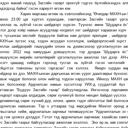
эхдээ манай гишүүд Засгийн газарт орохгүй гэдгээ бүлгийнхэндээ ал
эдэгдээд байна” гэсэн хариулт өгсөн юм.
арин маргааш өглөө нь хэвлэлийнхэнд “Өчигдөр МАХН-ын Г
овчоо 23.00 цаг хүртэл хуралдаж, хамтарсан Засгийн газарт үргэ
жиллах нь зүйтэй гэсэн шийдвэрт хүрсэн. Түүнээс өмнө “Шударга ёс
үлэг дээр хоёр намын асуудлаар нэгдмэл нэг шийдвэрт хараахан хүрч 
ус тусынхаа эвслийг бүрдүүлж байгаа нам дотроо ярилцаж , шийдвэр 
АХН-ын зүгээс хэд, хэдэн асуудал хэлэлцэж, шийдвэрлэсний эцэст
иллах шийдвэрийг гишүүдийн олонх нь дэмжсэнээр үргэлжлүүлэн аж
оллоо. 2012 онд намуудын дэвшүүлсэн, тэр дундаа “Шударга ёс”
эвшүүлсэн мөрийн хөтөлбөрийг үргэлжлүүлэн ажиллах тал дээр АН-
эсэгт цаашид хийгдэх гэрээнд тусгах нь зүйтэй гэсэн чиглэлийг
үйцэтгэх товчооны зүгээс гаргасан” гэж хэллээ. Ямарч хурдан өө
ийдвэр вэ дээ. МАХН-ынхан даргынхаа өгсөн үүрэг даалгаврыг бүхнээс
авьж чаддаг болохоо олон нийтэд тодхон харууллаа. Ийнхүү МАХН ши
рох болсоноор Ардчилсан намын хүсэлтээр УИХ-д суудалтай бүх 
агтаасан “Бүдүүн Засгийн газар” байгуулагдлаа. Ингэснээр парламе
энцвэрт харьцаа алдагдаж, сөрөг хүчингүй болох нөхцөл байдал үүслээ.
арламентад сөрөг хүчний дүр, олонх, цөөнх гэдэг ойлголтыг бий болгосо
рдчилсан намынхан. Тэр ч утгаараа тэд өөрсдийгөө Монгол оронд 
увьсгалыг хийж, ардчилалын зарчмыг төлөвшүүлсэн “Ардчиллалын эх 
уд гэж цээжээ дэлддэг. Гэтэл тэд ардчилалын зарчмаас хазайсан хамг
ус Засгийн газрыг байгуулахаар ажиллаж эхэллээ. Энэ ер нь зөв сонгол
нгөрсөн жилүүдэд хамтарсан Засгийн газар олонтаа байгуулагдаж бай