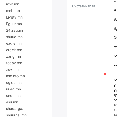
т
ikon.mn
Сурталчилгаа
mnb.mn
Ч
Livetv.mn
б
Eguur.mn
б
24tsag.mn
shuud.mn
З
eagle.mn
м
ergelt.mn
zarig.mn
б
today.mn
я
zuv.mn
Н
mminfo.mn
б
ugluu.mn
у
urlag.mn
у
д
unen.mn
ө
asu.mn
т
shudarga.mn
х
shuurhai.mn
т