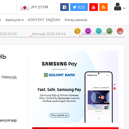
625
JPY 27.19₮
э
ярилцлага
КОНТЕНТ ЗАДЛАН
Хятад орноор
026 08 05
Мягмар 2026 08 04
Даваа 2026 08 03
нь
,
Намууд
нхуягаар