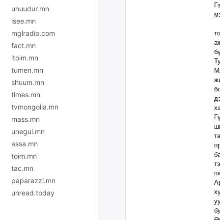
Г
unuudur.mn
м
isee.mn
Х
mglradio.com
т
а
fact.mn
б
itoim.mn
Т
tumen.mn
М
ж
shuum.mn
б
times.mn
д
tvmongolia.mn
х
Г
mass.mn
ш
unegui.mn
т
assa.mn
о
б
toim.mn
т
tac.mn
п
paparazzi.mn
А
х
unread.today
у
б
Ө