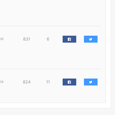
2026/08/06
Д.Амарбаясгалан:
Шатахууныхаа 97 хувийг нэг
улсаас авдаг хараат байдлаа
зогсоож, Арабын орнуудаас
нийлүүлэх ажлыг сэргээх
ёстой
831
6
06
2026/08/06
Худалдагч Н.Амарзаяа:
Дэлгүүрийн 32 хуудастай
өрийн дэвтэр долоо хоногт л
дүүрдэг
2026/08/06
824
11
06
АИ-92 шатахууны нийлүүлэлт
тасралтгүй үргэлжилж байна
2026/08/06