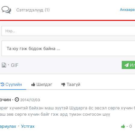
Сэтгэгдэлүүд (1)
Анхаара
·
GIF
Ил
Сүүлийн
Шилдэг
Таагүй
Зочин ·
2014/12/03
өрөг хүчинтэй байхан маш зүүтэй Шударга ёс эвсэл сөргө хүчин 
аш зөв сөргө хүчин байг гэж ард түмэн сонгосон шүү
·
ариулах
Устгах
-
0