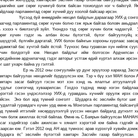
даагийнх шиг сөрөг хүчингүй болж байсан тохиолдол нэг ч байхгүй. Я
айдлаар парламентад сөрөг хүчний дуу хоолой байсаар ирсэн.
үсээд буй өнөөдрийн нөхцөл байдлын дараагаар УИХ-д сонгог
аагчид парламентад сөрөг хүчин болно гэж ярьж байгаа боловч амьдрал
ь хэзээ ч биелэхгүй зүйл. Үнэндээ тэд сөрөг хүчин болж чадахгүй.
өрөг хүчин гэдэг нь албан ёсны бүлэгтэй, бүлэг байгуулхуйц х
ишүүдтэй, бүлгийн даргатай, УИХ болон байнгын хорооны хурлаас завса
адамжтай бас хүчтэй байх ёстой. Түүнээс биш гуравхан хүн нийлж сууг
үчин болдоггүй юм. Нөхцөл байдлыг ийм болгосон Ардчилсан 
өрсдийнхөө ардчилагчид гэдэг авторыг устгаж өдий хүртэл алхаж ирсэн
эг шат ухарч байна уу гэлтэй.
р нь 2012 оны сонгуулийн үр дүнг эрүүлээр харахад Засгий
амтарч байгуулах нөхцөлийг бүрдүүлсэн юм. Тэр ч бүү хэл МАН болон 
амтарч засаг байгуул гэсэн мэт хэн хэнд нь ялалтыг атгуулалгүй
уудлыг сонгогчид хуваарилсан. Гэхдээ тэдэнд ямар нэгэн байдлаа
эрэгтэй гэсэн үндэслэлээр УИХ-д гуравдахь хүчнийг оруулж ирэх со
ийсэн. Энэ бол ард түмний сонголт . Шударга ёс эвслийн бүлэг шиг
уудалтай гуравдагч хүчин урд өмнө нь Монголын парламентад байсангү
рд түмний итгэлийг хөсөрдүүлэлгүй үүссэн нөхцөл байдалд дүгнэлт х
үчин болж ажиллах ёстой байлаа. Өмнө нь С.Баярын байгуулсан МАНАН
асаг хэдийгээр сайн ажилсан ч хяналт хэрэгтэй юм байна гэдгийг 
хаарсан юм. Гэтэл 2012 онд АН ард түмнээс арав хүрэхгүй хувийн дэмж
Шударга ёс” эвслийн бүлэгтэй хамтарч Засгийн газар байгуулсан.