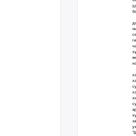
у
б
Ү
д
н
с
г
ч
х
ө
н
Е
х
х
с
х
х
с
а
х
з
у
“