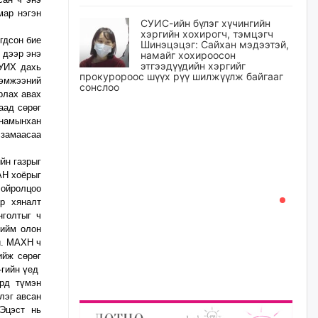
мар нэгэн
СУИС-ийн бүлэг хүчингийн
хэргийн хохирогч, тэмцэгч
дсон бие
Шинэцэцэг: Сайхан мэдээтэй,
 дээр энэ
намайг хохироосон
этгээдүүдийн хэргийг
 УИХ дахь
прокуророос шүүх рүү шилжүүлж байгааг
эмжээний
сонслоо
рлах авах
аад сөрөг
уржигдар
намынхан
 замаасаа
Өчигдрийн байдлаар ₮10000
доош дүнгээр шатахууны
н газрыг
худалдан авалт хийсэн 1500
АН хоёрыг
баримт бүртгэгджээ
 ойролцоо
уржигдар
р хяналт
нголтыг ч
 ийм олон
Шатахуун олголтыг 50,000
й. МАХН ч
төгрөгөөр хязгаарласныг
нэмэгдүүлж 100,000 төгрөгт
ийж сөрөг
хүргэхээр судалж байгаа
-гийн үед
ард түмэн
уржигдар
лэг авсан
 Эцэст нь