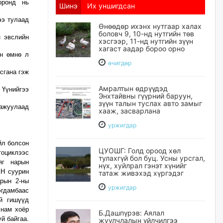
оронд нь
Шинэ
Их уншигдсан
ээ тулаад
Өнөөдөр ихэнх нутгаар халах
боловч 9, 10-нд нутгийн төв
н эвслийн
хэсгээр, 11-нд нутгийн зүүн
хагаст аадар бороо орно
йн өмнө л
өчигдѳр
сгана гэж
Амралтын өдрүүдэд
Үүнийгээ
Энхтайвны гүүрний баруун,
зүүн талын туслах авто замыг
аажуулаад
хааж, засварлана
уржигдар
л болсон
ЦУОШГ: Голд ороод хөл
тоциклээс
тулахгүй бол буц. Усны урсгал,
яг нарын
нүх, хуйлрал гэнэт хүнийг
ХН суурин
татаж живэхэд хүргэдэг
арын 2-ны
уржигдар
эгдамбаас
й гишүүд
 нам хоёр
Б.Дашпүрэв: Аялал
й байгаа.
жуулчлалын үйлчилгээ