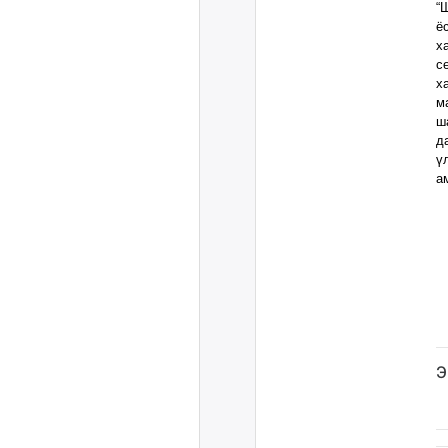
“
ё
х
с
х
м
ш
д
ү
а
Э