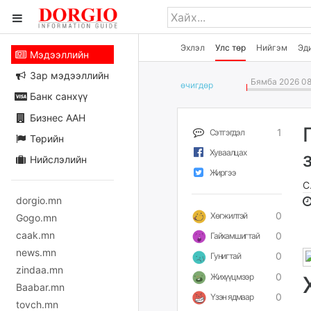
Эхлэл
Улс төр
Нийгэм
Эд
Мэдээллийн
Зар мэдээллийн
Бямба 2026 08
өчигдѳр
Банк санхүү
Бизнес ААН
1
Сэтгэгдэл
Төрийн
Хуваалцах
Нийслэлийн
Жиргээ
С
dorgio.mn
0
Хөгжилтэй
Gogo.mn
caak.mn
0
Гайхамшигтай
news.mn
0
Гунигтай
zindaa.mn
0
Жихүүцмээр
Baabar.mn
0
Үзэн ядмаар
tovch.mn