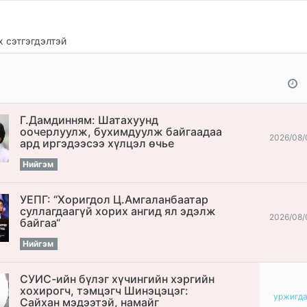
 сэтгэгдэлтэй
Г.Дамдинням: Шатахуунд
оочерлуулж, бухимдуулж байгаадаа
2026/08/
ард иргэдээсээ хүлцэл өчье
Нийгэм
УЕПГ: “Хоригдол Ц.Амгаланбаатар
cуллагдаагүй хорих ангид ял эдэлж
2026/08/
байгаа“
Нийгэм
СУИС-ийн бүлэг хүчингийн хэргийн
хохирогч, тэмцэгч Шинэцэцэг:
уржигд
Сайхан мэдээтэй, намайг