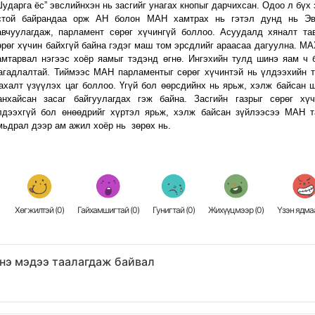
Шударга ёс” эвслийнхэн нь засгийг унагах кнопыг дарчихсан. Одоо л бүх 
стой байрандаа орж АН болон МАН хамтрах нь гэтэл дунд нь Эв
авчуулагдаж, парламент сөрөг хүчингүй боллоо. Асуудалд хяналт та
өрөг хүчин байхгүй байна гэдэг маш том эрсдлийг араасаа дагуулна. МА
амтарвал нэгээс хоёр яамыг тэдэнд өгнө. Ингэхийн тулд шинэ яам ч 
агадлалтай. Тиймээс МАН парламентыг сөрөг хүчинтэй нь үлдээхийн 
ахалт үзүүлэх цаг боллоо. Үгүй бол өөрсдийнх нь ярьж, хэлж байсан ш
анхайсан засаг байгуулагдах гэж байна. Засгийн газрыг сөрөг хү
лдээхгүй бол өнөөдрийг хүртэл ярьж, хэлж байсан зүйлээсээ МАН т
мьдрал дээр ам ажил хоёр нь зөрөх нь.
Хөгжилтэй (
0
)
Гайхамшигтай (
0
)
Гунигтай (
0
)
Жихүүцмээр (
0
)
Үзэн ядмаа
нэ мэдээ таалагдаж байвал