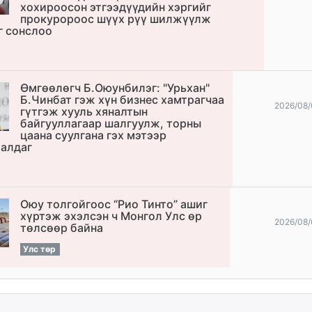
хохироосон этгээдүүдийн хэргийг
прокуророос шүүх рүү шилжүүлж
г сонслоо
Өмгөөлөгч Б.Оюунбилэг: "Урьхан"
Б.Чинбат гэж хүн бизнес хамтрагчаа
2026/08/
гүтгэж хууль хяналтын
байгууллагаар шалгуулж, торны
цаана суулгана гэх мэтээр
алдаг
Оюу толгойгоос “Рио Тинто” ашиг
хүртэж эхэлсэн ч Монгол Улс өр
2026/08/
төлсөөр байна
Улс төр