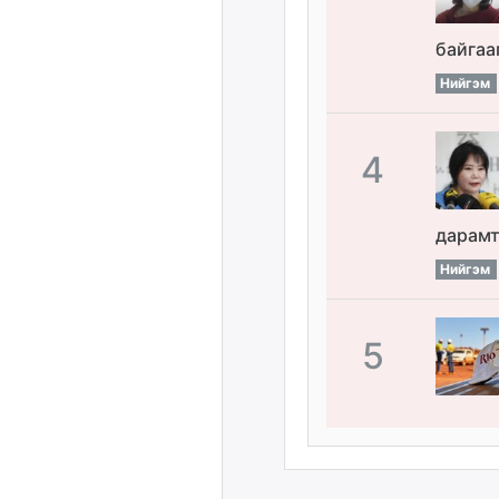
байгаа
Нийгэм
4
дарамт
Нийгэм
5