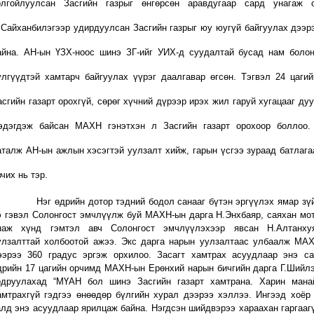
олгойлуулсан Засгийн газрыг өнгөрсөн аравдугаар сард унагаж 
.Сайханбилэгээр удирдуулсан Засгийн газрыг юу юугүй байгуулах дээр
айна. АН-ын ҮЗХ-ноос шинэ ЗГ-ийг УИХ-д суудалтай бусад нам боло
үлгүүдтэй хамтарч байгуулах үүрэг даалгавар өгсөн. Тэгвэл 24 цаги
асгийн газарт орохгүй, сөрөг хүчний дүрээр ирэх жил гаруй хугацааг дуу
эдэгдэж байсан МАХН гэнэтхэн л Засгийн газарт орохоор боллоо. 
аталж АН-ын ажлын хэсэгтэй уулзалт хийж, гарын үсгээ зураад батлаг
вчих нь тэр.
эг өдрийн дотор тэдний бодол санааг бүтэн эргүүлэх ямар зүй
э гэвэл Солонгост эмчлүүлж буй МАХН-ын дарга Н.Энхбаяр, саяхан мо
наж хүнд гэмтэл авч Солонгост эмчлүүлэхээр явсан Н.Алтанху
улзалттай холбоотой ажээ. Экс дарга нарын уулзалтаас улбаалж МА
ээрээ 360 градус эргэж орхилоо. Засагт хамтрах асуудлаар энэ с
дрийн 17 цагийн орчимд МАХН-ын Ерөнхий нарын бичгийн дарга Г.Шийл
одруулахад “МҮАН бол шинэ Засгийн газарт хамтрана. Харин мана
амтрахгүй гэдгээ өнөөдөр бүлгийн хурал дээрээ хэллээ. Ингээд хоёр
алд энэ асуудлаар ярилцаж байна. Нэгдсэн шийдвэрээ хараахан гаргаагү