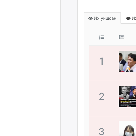
Их уншсан
Их
1
2
3