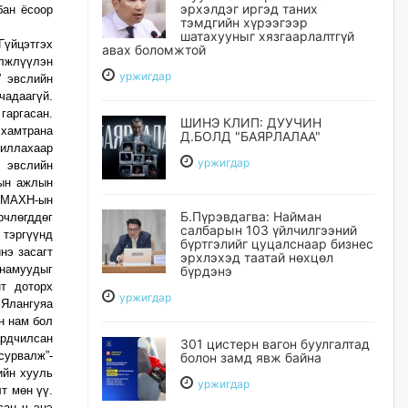
эрхэлдэг иргэд таних
бан ёсоор
тэмдгийн хүрээгээр
шатахууныг хязгаарлалтгүй
үйцэтгэх
авах боломжтой
лжлүүлэн
уржигдар
” эвслийн
чадаагүй.
гаргасан.
ШИНЭ КЛИП: ДУУЧИН
 хамтрана
Д.БОЛД "БАЯРЛАЛАА"
иллахаар
уржигдар
 эвслийн
ын ажлын
 МАХН-ын
Б.Пүрэвдагва: Найман
рчлөгддөг
салбарын 103 үйлчилгээний
 тэргүүнд
бүртгэлийг цуцалснаар бизнес
нэ засагт
эрхлэхэд таатай нөхцөл
намуудыг
бүрдэнэ
нт доторх
уржигдар
 Ялангуяа
н нам бол
ардчилсан
301 цистерн вагон буулгалтад
сурвалж”-
болон замд явж байна
ийн хууль
уржигдар
т мөн үү.
сан ч энэ