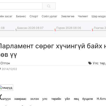
ийн засаг
Бизнес
Спорт
Соёл урлаг
Зөвлөгөө
Чөлөөт
Шар мэдэ
 08
Баасан 2026 08 07
Пүрэв 2026 08 06
Лхагва 2
Парламент сөрөг хүчингүй байх 
зөв үү
.Отгон
Улс төр
2014-
2026-
2014/12/02
12-
08-
02
09
18:10:19
22:38:43
X
алуун намраас эхлэн улс төрийн үйл явц буцалж Н.Алта