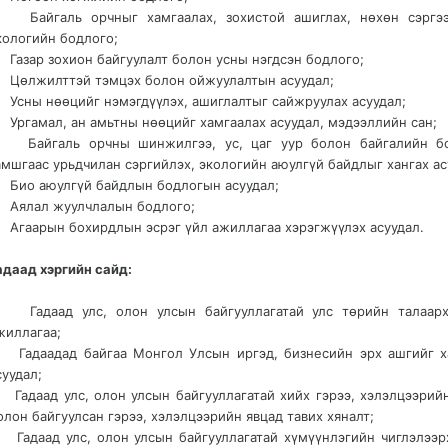
 Байгаль орчныг хамгаалах, зохистой ашиглах, нөхөн сэргэ
кологийн бодлого;
 Газар зохион байгуулалт болон усны нэгдсэн бодлого;
 Цөлжилттэй тэмцэх болон ойжуулалтын асуудал;
 Усны нөөцийг нэмэгдүүлэх, ашиглалтыг сайжруулах асуудал;
 Ургамал, ан амьтны нөөцийг хамгаалах асуудал, мэдээллийн сан;
 Байгаль орчны шинжилгээ, ус, цаг уур болон байгалийн б
амшгаас урьдчилан сэргийлэх, экологийн аюулгүй байдлыг хангах ас
 Био аюулгүй байдлын бодлогын асуудал;
 Аялал жуулчлалын бодлого;
 Агаарын бохирдлын эсрэг үйл ажиллагаа хэрэгжүүлэх асуудал.
адаад хэргийн сайд:
 Гадаад улс, олон улсын байгууллагатай улс төрийн талаар
жиллагаа;
 Гадаадад байгаа Монгол Улсын иргэд, бизнесийн эрх ашгийг х
суудал;
 Гадаад улс, олон улсын байгууллагатай хийх гэрээ, хэлэлцээрий
олон байгуулсан гэрээ, хэлэлцээрийн явцад тавих хяналт;
 Гадаад улс, олон улсын байгууллагатай хүмүүнлэгийн чиглэлээр