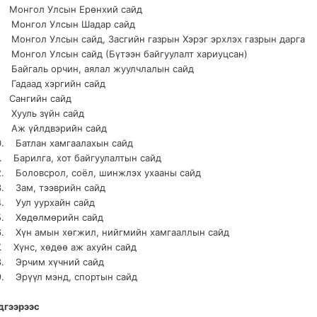
. Монгол Улсын Ерөнхий сайд
. Монгол Улсын Шадар сайд
. Монгол Улсын сайд, Засгийн газрын Хэрэг эрхлэх газрын дарга
. Монгол Улсын сайд (Бүтээн байгуулалт хариуцсан)
. Байгаль орчин, аялал жуулчлалын сайд
. Гадаад хэргийн сайд
. Сангийн сайд
. Хууль зүйн сайд
. Аж үйлдвэрийн сайд
0. Батлан хамгаалахын сайд
1. Барилга, хот байгуулалтын сайд
2. Боловсрол, соёл, шинжлэх ухааны сайд
3. Зам, тээврийн сайд
4. Уул уурхайн сайд
5. Хөдөлмөрийн сайд
6. Хүн амын хөгжил, нийгмийн хамгааллын сайд
7. Хүнс, хөдөө аж ахуйн сайд
8. Эрчим хүчний сайд
9. Эрүүл мэнд, спортын сайд
дгээрээс