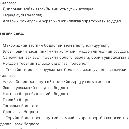
жиллагаа;
 Дипломат, албан зэргийн виз, консулын асуудал;
 Гадаад сурталчилгаа;
 Агаарын бохирдлын эсрэг үйл ажиллагаа хэрэгжүүлэх асуудал.
ангийн сайд:
 Макро эдийн засгийн бодлогын төлөвлөлт, зохицуулалт;
 Улсын эдийн засаг, нийгмийн хөгжлийн үндсэн чиглэлийн асуудал;
 Санхүүгийн зах зээл, төсвийн орлого, зарлага, өрийн удирдлагын а
 Нэгдсэн төсвийн талаарх судалгаа, төлөвлөлт;
 Төсвийн хөрөнгө оруулалтын бодлого, зохицуулалт, санхүүжил
жиллагаа;
 Улсын болон орон нутгийн төсвийн зарцуулалтын хяналт;
 Зээл, тусламжийн нэгдсэн бодлого;
 Нягтлан бодох бүртгэлийн бодлого;
 Гаалийн бодлого;
 Татварын бодлого;
 Даатгалын бодлого;
 Төрийн болон орон нутгийн өмчийн хөрөнгөөр бараа, ажил, ү
удалдан авах бодлого;