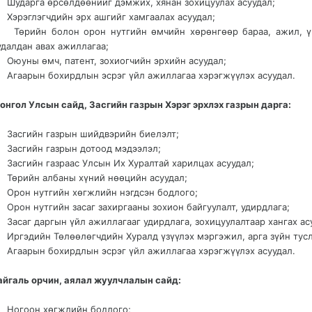
 Шударга өрсөлдөөнийг дэмжих, хянан зохицуулах асуудал;
 Хэрэглэгчдийн эрх ашгийг хамгаалах асуудал;
 Төрийн болон орон нутгийн өмчийн хөрөнгөөр бараа, ажил, ү
удалдан авах ажиллагаа;
 Оюуны өмч, патент, зохиогчийн эрхийн асуудал;
 Агаарын бохирдлын эсрэг үйл ажиллагаа хэрэгжүүлэх асуудал.
онгол Улсын сайд, Засгийн газрын Хэрэг эрхлэх газрын дарга:
 Засгийн газрын шийдвэрийн биелэлт;
 Засгийн газрын дотоод мэдээлэл;
 Засгийн газраас Улсын Их Хуралтай харилцах асуудал;
 Төрийн албаны хүний нөөцийн асуудал;
 Орон нутгийн хөгжлийн нэгдсэн бодлого;
 Орон нутгийн засаг захиргааны зохион байгуулалт, удирдлага;
 Засаг даргын үйл ажиллагааг удирдлага, зохицуулалтаар хангах ас
 Иргэдийн Төлөөлөгчдийн Хуралд үзүүлэх мэргэжил, арга зүйн тусл
 Агаарын бохирдлын эсрэг үйл ажиллагаа хэрэгжүүлэх асуудал.
айгаль орчин, аялал жуулчлалын сайд:
 Ногоон хөгжлийн бодлого;