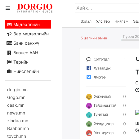
Эхлэл
Улс төр
Нийгэм
Эд
Мэдээллийн
Зар мэдээллийн
Пүрэв 20
5 цагийн өмнө
Банк санхүү
Бизнес ААН
1
Сэтгэгдэл
Төрийн
Хуваалцах
Нийслэлийн
Жиргээ
С
dorgio.mn
0
Хөгжилтэй
Gogo.mn
caak.mn
0
Гайхамшигтай
news.mn
0
Гунигтай
zindaa.mn
0
Ш
Жихүүцмээр
Baabar.mn
б
0
Үзэн ядмаар
tovch.mn