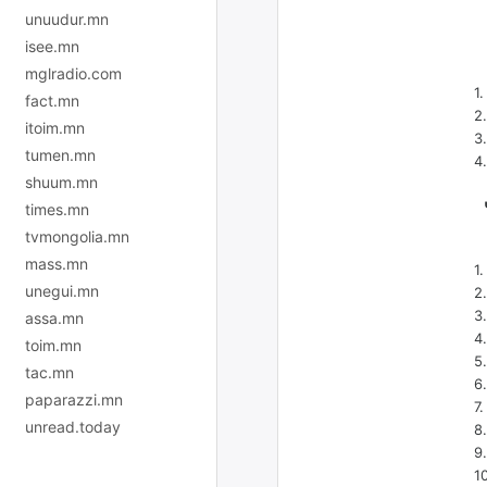
unuudur.mn
Е
isee.mn
mglradio.com
1
fact.mn
2
itoim.mn
3
tumen.mn
4
shuum.mn
Ч
times.mn
tvmongolia.mn
mass.mn
1
unegui.mn
2
3
assa.mn
4
toim.mn
5
tac.mn
6
paparazzi.mn
7
unread.today
8
9
1