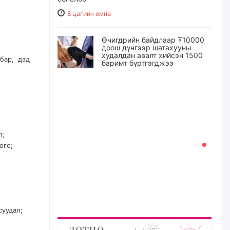
8 цагийн өмнө
Өчигдрийн байдлаар ₮10000
доош дүнгээр шатахууны
худалдан авалт хийсэн 1500
бар, дэд
баримт бүртгэгджээ
9 цагийн өмнө
Шатахуун олголтыг 50,000
төгрөгөөр хязгаарласныг
нэмэгдүүлж 100,000 төгрөгт
хүргэхээр судалж байгаа
л;
9 цагийн өмнө
ого;
Ц.Сандаг-Очир: COP17 ба
COP31 хурлын уялдаа нь
Риогийн гурван конвенцын
нэгдсэн хэрэгжилтийг ахиулах
чухал алхам болно
суудал;
10 цагийн өмнө