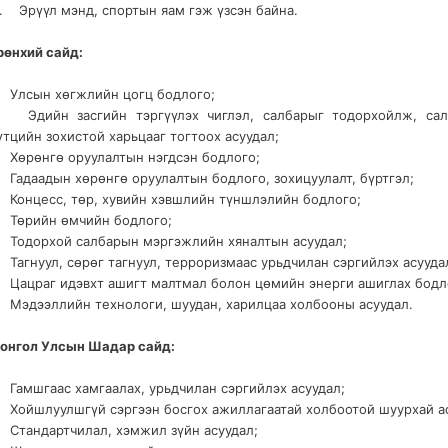
1. Эрүүл мэнд, спортын яам гэж үзсэн байна.
рөнхий сайд:
 Улсын хөгжлийн цогц бодлого;
 Эдийн засгийн тэргүүлэх чиглэл, салбарыг тодорхойлж, сал
үтцийн зохистой харьцааг тогтоох асуудал;
 Хөрөнгө оруулалтын нэгдсэн бодлого;
 Гадаадын хөрөнгө оруулалтын бодлого, зохицуулалт, бүртгэл;
 Концесс, төр, хувийн хэвшлийн түншлэлийн бодлого;
 Төрийн өмчийн бодлого;
 Тодорхой салбарын мэргэжлийн хяналтын асуудал;
 Тагнуул, сөрөг тагнуул, терроризмаас урьдчилан сэргийлэх асууда
 Цацраг идэвхт ашигт малтмал болон цөмийн энерги ашиглах бодл
 Мэдээллийн технологи, шуудан, харилцаа холбооны асуудал.
онгол Улсын Шадар сайд:
 Гамшгаас хамгаалах, урьдчилан сэргийлэх асуудал;
 Хойшлуулшгүй сэргээн босгох ажиллагаатай холбоотой шуурхай а
 Стандартчилал, хэмжил зүйн асуудал;