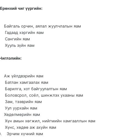
рөнхий чиг үүргийн:
. Байгаль орчин, аялал жуулчлалын яам
. Гадаад хэргийн яам
. Сангийн яам
. Хууль зүйн яам
иглэлийн:
. Аж үйлдвэрийн яам
. Батлан хамгаалах яам
. Барилга, хот байгуулалтын яам
. Боловсрол, соёл, шинжлэх ухааны яам
. Зам, тээврийн яам
. Уул уурхайн яам
. Хөдөлмөрийн яам
. Хүн амын хөгжил, нийгмийн хамгааллын яам
. Хүнс, хөдөө аж ахуйн яам
0. Эрчим хүчний яам