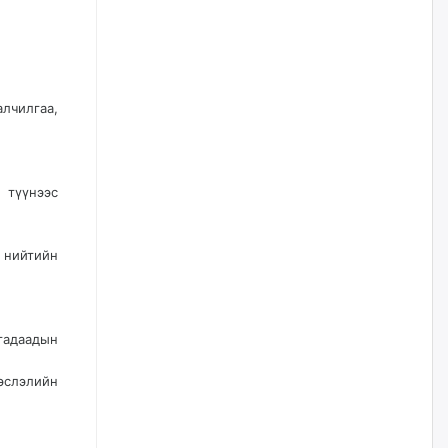
нийлүүлэх ажлыг сэргээх
ёстой
өчигдѳр
Худалдагч Н.Амарзаяа:
алчилгаа,
Дэлгүүрийн 32 хуудастай
өрийн дэвтэр долоо хоногт л
дүүрдэг
өчигдѳр
 түүнээс
АИ-92 шатахууны нийлүүлэлт
тасралтгүй үргэлжилж байна
 нийтийн
өчигдѳр
I ангийн цахим бүртгэл энэ
гадаадын
сарын 17-ноос эхэлнэ
өчигдѳр
эслэлийн
Үндсэн хууль зөрчсөн
Х.Булгантуяа, үндэсний эв