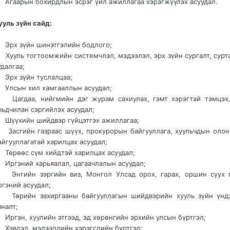
 Агаарын бохирдлын эсрэг үйл ажиллагаа хэрэгжүүлэх асуудал.
ууль зүйн сайд:
 Эрх зүйн шинэтгэлийн бодлого;
 Хууль тогтоомжийн системчлэл, мэдээлэл, эрх зүйн сургалт, сурт
удалгаа;
 Эрх зүйн туслалцаа;
 Улсын хил хамгааллын асуудал;
 Цагдаа, нийгмийн дэг журам сахиулах, гэмт хэрэгтэй тэмцэх,
рьдчилан сэргийлэх асуудал;
 Шүүхийн шийдвэр гүйцэтгэх ажиллагаа;
 Засгийн газраас шүүх, прокурорын байгууллага, хуульчдын олон
айгууллагатай харилцах асуудал;
 Төрөөс сүм хийдтэй харилцах асуудал;
 Иргэний харьяалал, цагаачлалын асуудал;
 Энгийн зэргийн виз, Монгол Улсад орох, гарах, оршин суух 
ргэний асуудал;
 Төрийн захиргааны байгууллагын шийдвэрийн хууль зүйн үнд
яналт;
 Иргэн, хуулийн этгээд, эд хөрөнгийн эрхийн улсын бүртгэл;
 Хэвлэл, мэдээллийн хэрэгслийн бүртгэл;