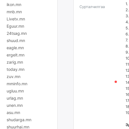
1
ikon.mn
Сурталчилгаа
2
mnb.mn
3
Livetv.mn
4
Eguur.mn
5
24tsag.mn
6
7
shuud.mn
8
eagle.mn
9
ergelt.mn
1
zarig.mn
1
today.mn
1
zuv.mn
1
1
mminfo.mn
1
ugluu.mn
1
urlag.mn
1
unen.mn
1
asu.mn
1
shudarga.mn
Э
shuurhai.mn