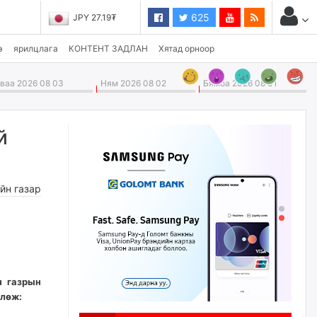
625
JPY 27.19₮
э
ярилцлага
КОНТЕНТ ЗАДЛАН
Хятад орноор
аа 2026 08 03
Ням 2026 08 02
Бямба 2026 08 01
й
йн газар
н газрын
влөж: