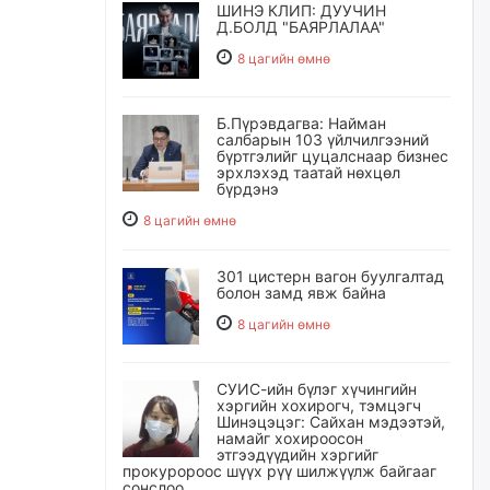
ШИНЭ КЛИП: ДУУЧИН
Д.БОЛД "БАЯРЛАЛАА"
8 цагийн өмнө
Б.Пүрэвдагва: Найман
салбарын 103 үйлчилгээний
бүртгэлийг цуцалснаар бизнес
эрхлэхэд таатай нөхцөл
бүрдэнэ
8 цагийн өмнө
301 цистерн вагон буулгалтад
болон замд явж байна
8 цагийн өмнө
СУИС-ийн бүлэг хүчингийн
хэргийн хохирогч, тэмцэгч
Шинэцэцэг: Сайхан мэдээтэй,
намайг хохироосон
этгээдүүдийн хэргийг
прокуророос шүүх рүү шилжүүлж байгааг
сонслоо