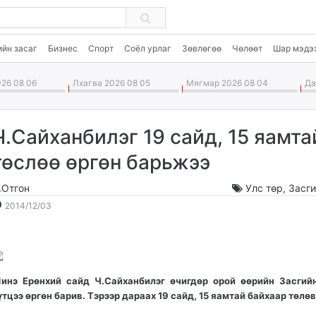
ийн засаг
Бизнес
Спорт
Соёл урлаг
Зөвлөгөө
Чөлөөт
Шар мэдэ
26 08 06
Лхагва 2026 08 05
Мягмар 2026 08 04
Дав
Ч.Сайханбилэг 19 сайд, 15 яамта
төслөө өргөн барьжээ
.Отгон
Улс төр
,
Засги
2014-
2026-
2014/12/03
12-
08-
03
07
17:49:43
21:14:37
инэ Ерөнхий сайд Ч.Сайханбилэг өчигдөр орой өөрийн Засгий
үтцээ өргөн барив. Тэрээр дараах 19 сайд, 15 яамтай байхаар төлө