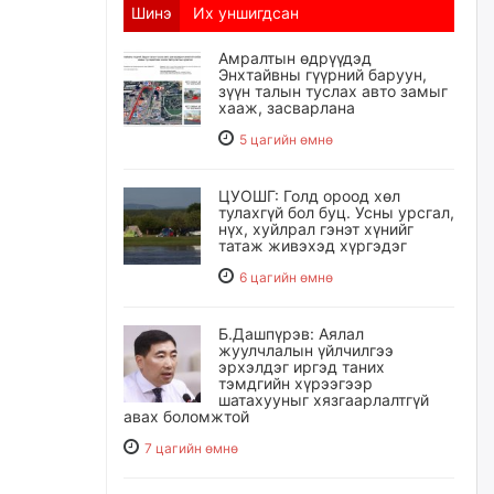
Шинэ
Их уншигдсан
Амралтын өдрүүдэд
Энхтайвны гүүрний баруун,
зүүн талын туслах авто замыг
хааж, засварлана
5 цагийн өмнө
ЦУОШГ: Голд ороод хөл
тулахгүй бол буц. Усны урсгал,
нүх, хуйлрал гэнэт хүнийг
татаж живэхэд хүргэдэг
6 цагийн өмнө
Б.Дашпүрэв: Аялал
жуулчлалын үйлчилгээ
эрхэлдэг иргэд таних
тэмдгийн хүрээгээр
шатахууныг хязгаарлалтгүй
авах боломжтой
7 цагийн өмнө