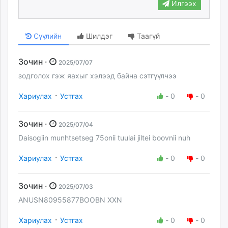
Илгээх
Сүүлийн
Шилдэг
Таагүй
Зочин ·
2025/07/07
зодголох гэж яахыг хэлээд байна сэтгүүлчээ
·
Хариулах
Устгах
-
0
-
0
Зочин ·
2025/07/04
Daisogiin munhtsetseg 75onii tuulai jiltei boovnii nuh
·
Хариулах
Устгах
-
0
-
0
Зочин ·
2025/07/03
ANUSN80955877BOOBN XXN
·
Хариулах
Устгах
-
0
-
0