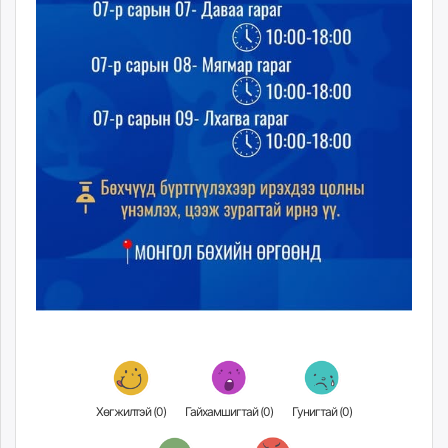
unuudur.mn
isee.mn
mglradio.com
fact.mn
itoim.mn
tumen.mn
shuum.mn
times.mn
tvmongolia.mn
mass.mn
unegui.mn
assa.mn
toim.mn
tac.mn
paparazzi.mn
unread.today
Хөгжилтэй (
0
)
Гайхамшигтай (
0
)
Гунигтай (
0
)