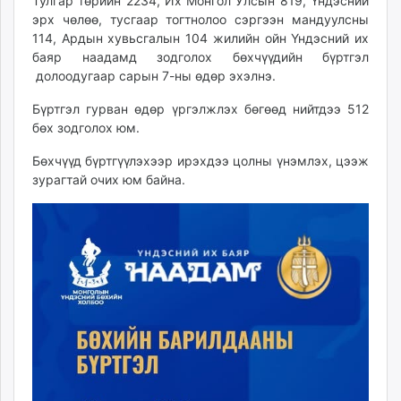
13:53:36
13:46:27
Тулгар төрийн 2234, Их Монгол Улсын 819, Үндэсний
ikon.mn
эрх чөлөө, тусгаар тогтнолоо сэргээн мандуулсны
mnb.mn
114, Ардын хувьсгалын 104 жилийн ойн Үндэсний их
баяр наадамд зодголох бөхчүүдийн бүртгэл
Livetv.mn
долоодугаар сарын 7-ны өдөр эхэлнэ.
Eguur.mn
24tsag.mn
Бүртгэл гурван өдөр үргэлжлэх бөгөөд нийтдээ 512
shuud.mn
бөх зодголох юм.
eagle.mn
Бөхчүүд бүртгүүлэхээр ирэхдээ цолны үнэмлэх, цээж
ergelt.mn
зурагтай очих юм байна.
zarig.mn
today.mn
zuv.mn
mminfo.mn
ugluu.mn
urlag.mn
unen.mn
asu.mn
shudarga.mn
shuurhai.mn