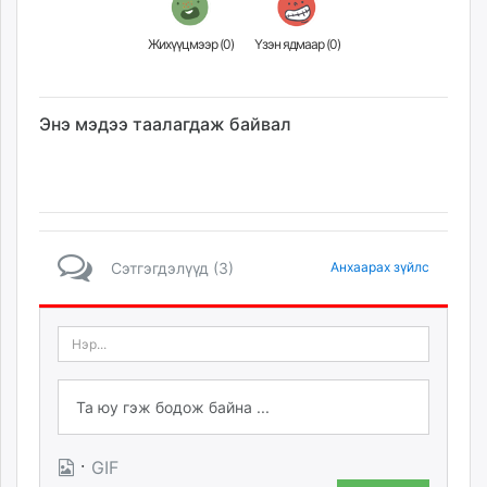
Жихүүцмээр (
0
)
Үзэн ядмаар (
0
)
Энэ мэдээ таалагдаж байвал
Сэтгэгдэлүүд (3)
Анхаарах зүйлс
·
GIF