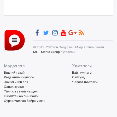
© 2013-2026 он Dorgio.mn, Мэдээллийн хөтөч
MGL Media Group
бүтээсэн.
Мэдээлэл
Хамтрагч
Бидний тухай
Байгууллага
Редакцийн бодлого
Сайтууд
Зохиогчийн эрх
Чөлөөт нийтлэгч
Санал хүсэлт
Үйлчилгээний нөхцөл
Нээлттэй ажлын байр
Сурталчилгаа байршуулах