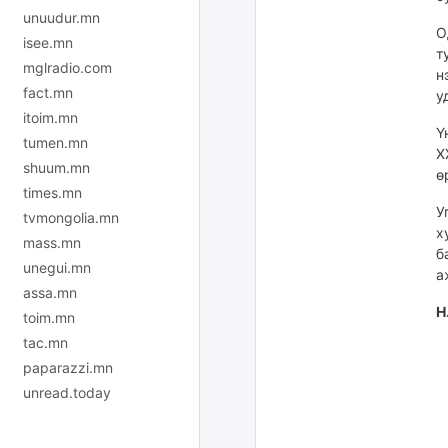
unuudur.mn
О
isee.mn
т
mglradio.com
н
fact.mn
у
itoim.mn
Ү
tumen.mn
Х
shuum.mn
ө
times.mn
У
tvmongolia.mn
х
mass.mn
б
unegui.mn
а
assa.mn
Н
toim.mn
tac.mn
paparazzi.mn
unread.today