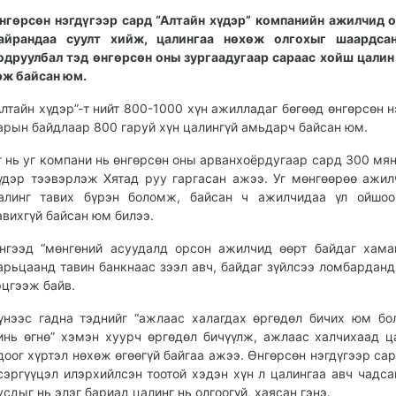
нгөрсөн нэгдүгээр сард “Алтайн хүдэр” компанийн ажилчид
айрандаа суулт хийж, цалингаа нөхөж олгохыг шаардсан
одруулбал тэд өнгөрсөн оны зургаадугаар сараас хойш цалин
эж байсан юм.
Алтайн хүдэр”-т нийт 800-1000 хүн ажилладаг бөгөөд өнгөрсөн н
арын байдлаар 800 гаруй хүн цалингүй амьдарч байсан юм.
г нь уг компани нь өнгөрсөн оны арванхоёрдугаар сард 300 мян
үдэр тээвэрлэж Хятад руу гаргасан ажээ. Уг мөнгөөрөө ажи
алинг тавих бүрэн боломж, байсан ч ажилчидаа үл ойшоо
авихгүй байсан юм билээ.
нгээд “мөнгөний асуудалд орсон ажилчид өөрт байдаг хама
арьцаанд тавин банкнаас зээл авч, байдаг зүйлсээ ломбарданд
эцгээж байв.
үнээс гадна тэднийг “ажлаас халагдах өргөдөл бичих юм бо
инь өгнө” хэмэн хуурч өргөдөл бичүүлж, ажлаас халчихаад ц
доог хүртэл нөхөж өгөөгүй байгаа ажээ. Өнгөрсөн нэгдүгээр сар
сэргүүцэл илэрхийлсэн тоотой хэдэн хүн л цалингаа авч чадса
усдыг нь элэг бариад цалинг нь олгоогүй, хаясан гэнэ.