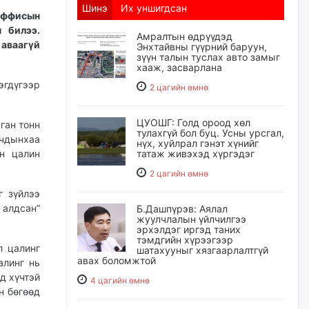
Шинэ
Их уншигдсан
 оффисын
 билээ.
Амралтын өдрүүдэд
 аваагүй
Энхтайвны гүүрний баруун,
зүүн талын туслах авто замыг
хааж, засварлана
эгдүгээр
2 цагийн өмнө
ЦУОШГ: Голд ороод хөл
ган тонн
тулахгүй бол буц. Усны урсгал,
лчдынхаа
нүх, хуйлрал гэнэт хүнийг
н цалин
татаж живэхэд хүргэдэг
2 цагийн өмнө
г зүйлээ
 алдсан”
Б.Дашпүрэв: Аялал
жуулчлалын үйлчилгээ
эрхэлдэг иргэд таних
тэмдгийн хүрээгээр
л цалинг
шатахууныг хязгаарлалтгүй
авах боломжтой
алинг нь
д хүчтэй
4 цагийн өмнө
н бөгөөд