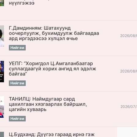
нүүлгэжээ
Г.Дамдинням: Шатахуунд
оочерлуулж, бухимдуулж байгаадаа
2026/08/
ард иргэдээсээ хүлцэл өчье
Нийгэм
УЕПГ: “Хоригдол Ц.Амгаланбаатар
cуллагдаагүй хорих ангид ял эдэлж
2026/08/
байгаа“
Нийгэм
ТАНИЛЦ: Наймдугаар сард
цахилгаан хязгаарлах байршил,
2026/07/
цагийн хуваарь
Нийгэм
Ц.Будханд: Дүүгээ гараад ирнэ гэж