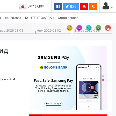
625
JPY 27.19₮
э
ярилцлага
КОНТЕНТ ЗАДЛАН
Хятад орноор
аа 2026 08 03
Ням 2026 08 02
Бямба 2026 08 01
чид
гууллага