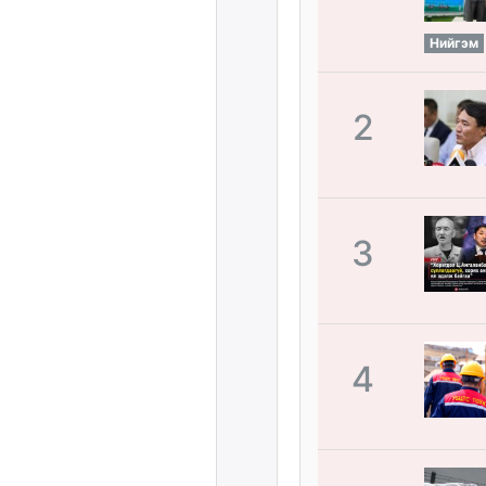
Нийгэм
2
3
4