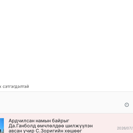
 сэтгэгдэлтэй
Ардчилсан намын байрыг
Да.Ганболд өмчлөлдөө шилжүүлэн
2026/07/
авсан учир С.Зоригийн хөшөөг