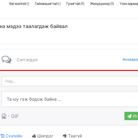
Хөгжилтэй (
)
Гайхамшигтай (
)
Гунигтай (
1
)
Жихүүцмээр (
1
)
Үзэн ядмаар
нэ мэдээ таалагдаж байвал
Сэтгэгдэл
Анхаара
·
GIF
Ил
Сүүлийн
Шилдэг
Таагүй