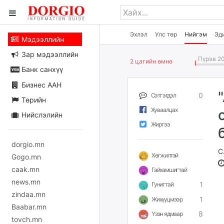
Эхлэл
Улс төр
Нийгэм
Эд
Мэдээллийн
Зар мэдээллийн
Пүрэв 20
2 цагийн өмнө
Банк санхүү
Бизнес ААН
0
Сэтгэгдэл
Төрийн
Хуваалцах
Нийслэлийн
Жиргээ
dorgio.mn
С
Хөгжилтэй
Gogo.mn
caak.mn
Гайхамшигтай
news.mn
1
Гунигтай
zindaa.mn
1
Жихүүцмээр
Baabar.mn
8
Үзэн ядмаар
tovch.mn