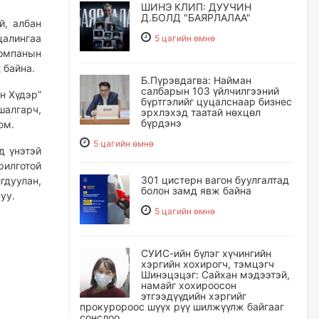
ШИНЭ КЛИП: ДУУЧИН
Д.БОЛД "БАЯРЛАЛАА"
й, албан
алингаа
5 цагийн өмнө
компанын
 байна.
Б.Пүрэвдагва: Найман
салбарын 103 үйлчилгээний
н Хүдэр”
бүртгэлийг цуцалснаар бизнес
шалгарч,
эрхлэхэд таатай нөхцөл
бүрдэнэ
юм.
5 цагийн өмнө
д үнэтэй
рилготой
301 цистерн вагон буулгалтад
гдуулан,
болон замд явж байна
уу.
5 цагийн өмнө
СУИС-ийн бүлэг хүчингийн
хэргийн хохирогч, тэмцэгч
Шинэцэцэг: Сайхан мэдээтэй,
намайг хохироосон
этгээдүүдийн хэргийг
прокуророос шүүх рүү шилжүүлж байгааг
сонслоо