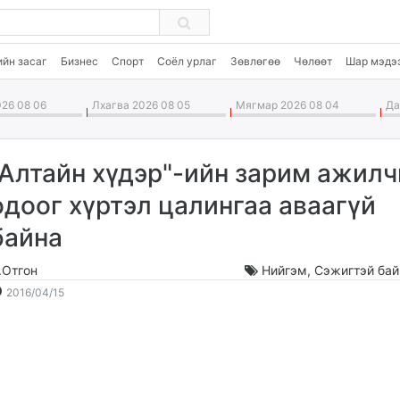
ийн засаг
Бизнес
Спорт
Соёл урлаг
Зөвлөгөө
Чөлөөт
Шар мэдэ
26 08 06
Лхагва 2026 08 05
Мягмар 2026 08 04
Дав
"Алтайн хүдэр"-ийн зарим ажил
одоог хүртэл цалингаа аваагүй
байна
.Отгон
Нийгэм
,
Сэжигтэй бай
2016-
2026-
2016/04/15
04-
08-
15
07
11:27:23
18:04:13