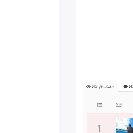
Их уншсан
Их
1