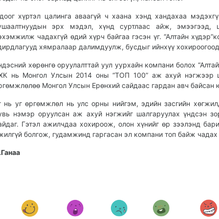
доог хүртэл цалинга аваагүй ч хаана хэнд хандахаа мэдэхгү
ушаалтнуудын эрх мэдэл, хүнд суртлаас айж, эмээгээд, ц
эхэмжилж чадахгүй өдий хүрч байгаа гэсэн үг. “Алтайн хүдэр”
дирдлагууд хямралаар далимдуулж, бусдыг ийнхүү хохироогоод
ндэсний хөрөнгө оруулалттай уул уурхайн компани болох “Алтай
ХК нь Монгол Улсын 2014 оны “ТОП 100” аж ахуй нэгжээр 
ргөмжлөлөө Монгол Улсын Ерөнхий сайдаас гардан авч байсан 
г нь уг өргөмжлөл нь улс орны нийгэм, эдийн засгийн хөгжил
увь нэмэр оруулсан аж ахуй нэгжийг шалгаруулах үндсэн зо
айдаг. Гэтэл ажилчдаа хохироож, олон хүнийг өр зээлэнд бари
жилгүй болгож, гудамжинд гаргасан эл компани топ байж чадах 
.Ганаа