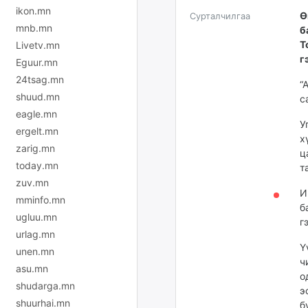
ikon.mn
Ө
Сурталчилгаа
mnb.mn
б
Т
Livetv.mn
г
Eguur.mn
24tsag.mn
“
shuud.mn
с
eagle.mn
У
ergelt.mn
х
zarig.mn
ц
today.mn
т
zuv.mn
И
mminfo.mn
б
ugluu.mn
г
urlag.mn
Ү
unen.mn
ч
asu.mn
о
shudarga.mn
э
shuurhai.mn
б