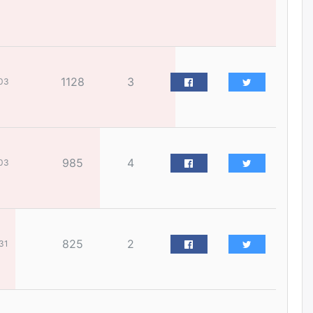
үйлчилгээний ажилтнуудын
ХАРИЛЦАА хандлагатай
холбоотой ГОМДОЛ их байгааг
дурдлаа
өчигдѳр
1128
3
03
Бариста хийх нь залуусын
дунд яагаад трэнд болов
өчигдѳр
985
4
03
Өмгөөлөгч Б.Оюунбилэг:
"Урьхан" Б.Чинбат гэж хүн
бизнес хамтрагчаа гүтгэж
хууль хяналтын байгууллагаар
шалгуулж, торны цаана
суулгана гэх мэтээр дарамталдаг
өчигдѳр
825
2
31
Д.Амарбаясгалан:
Шатахууныхаа 97 хувийг нэг
улсаас авдаг хараат байдлаа
зогсоож, Арабын орнуудаас