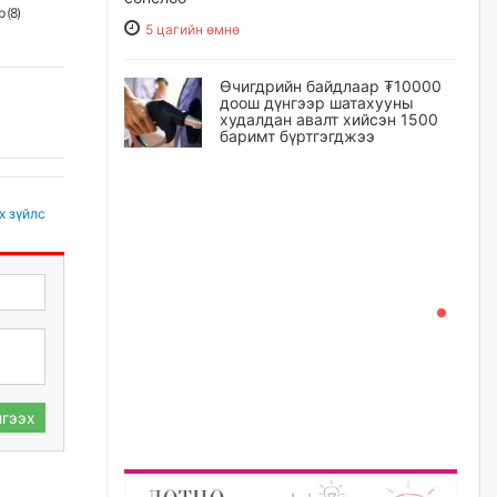
 (
8
)
5 цагийн өмнө
Өчигдрийн байдлаар ₮10000
доош дүнгээр шатахууны
худалдан авалт хийсэн 1500
баримт бүртгэгджээ
5 цагийн өмнө
х зүйлс
Шатахуун олголтыг 50,000
төгрөгөөр хязгаарласныг
нэмэгдүүлж 100,000 төгрөгт
хүргэхээр судалж байгаа
6 цагийн өмнө
Ц.Сандаг-Очир: COP17 ба
COP31 хурлын уялдаа нь
Риогийн гурван конвенцын
нэгдсэн хэрэгжилтийг ахиулах
гээх
чухал алхам болно
7 цагийн өмнө