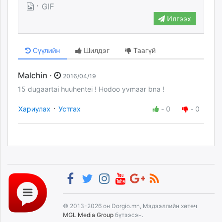
·
GIF
unuudur.mn
Илгээх
isee.mn
mglradio.com
fact.mn
Сүүлийн
Шилдэг
Таагүй
itoim.mn
tumen.mn
Malchin ·
2016/04/19
shuum.mn
15 dugaartai huuhentei ! Hodoo yvmaar bna !
times.mn
·
tvmongolia.mn
Хариулах
Устгах
-
0
-
0
mass.mn
unegui.mn
assa.mn
toim.mn
tac.mn
paparazzi.mn
unread.today
© 2013-2026 он Dorgio.mn, Мэдээллийн хөтөч
MGL Media Group
бүтээсэн.