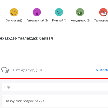
Хөгжилтэй (
)
Гайхамшигтай (
2
)
Гунигтай (
1
)
Жихүүцмээр (
2
)
Үзэн ядмаа
нэ мэдээ таалагдаж байвал
Сэтгэгдэлүүд (13)
Анхаара