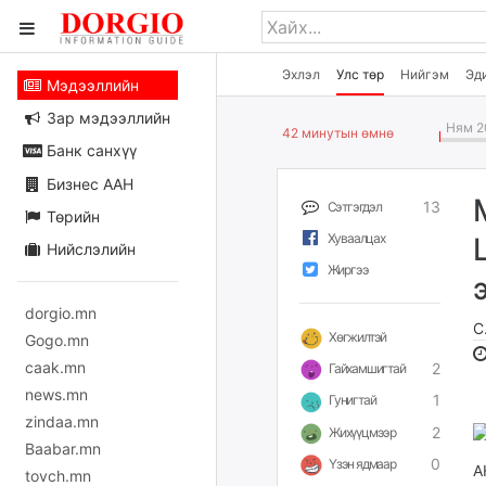
Эхлэл
Улс төр
Нийгэм
Эд
Мэдээллийн
Зар мэдээллийн
Ням 20
42 минутын өмнө
Банк санхүү
Бизнес ААН
13
Сэтгэгдэл
Төрийн
Хуваалцах
Нийслэлийн
Жиргээ
dorgio.mn
С
Хөгжилтэй
Gogo.mn
caak.mn
2
Гайхамшигтай
news.mn
1
Гунигтай
zindaa.mn
2
Жихүүцмээр
Baabar.mn
0
Үзэн ядмаар
А
tovch.mn