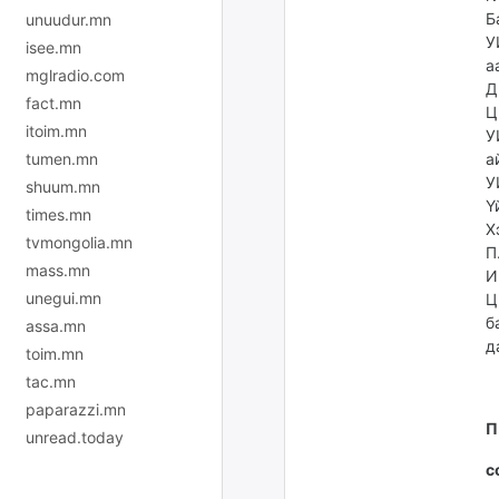
Б
unuudur.mn
У
isee.mn
а
mglradio.com
Д
fact.mn
Ц
itoim.mn
У
tumen.mn
а
У
shuum.mn
Ү
times.mn
Х
tvmongolia.mn
П
mass.mn
И
unegui.mn
Ц
б
assa.mn
д
toim.mn
tac.mn
paparazzi.mn
П
unread.today
с