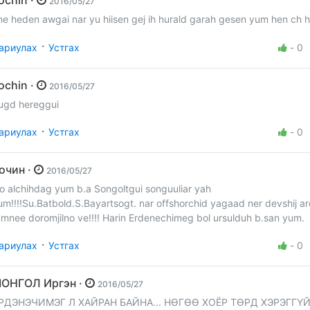
zochin ·
2016/05/27
ne heden awgai nar yu hiisen gej ih hurald garah gesen yum hen ch 
·
ариулах
Устгах
-
0
zochin ·
2016/05/27
ugd hereggui
·
ариулах
Устгах
-
0
Зочин ·
2016/05/27
o alchihdag yum b.a Songoltgui songuuliar yah
um!!!!Su.Batbold.S.Bayartsogt. nar offshorchid yagaad ner devshij a
umnee doromjilno ve!!!! Harin Erdenechimeg bol ursulduh b.san yum.
·
ариулах
Устгах
-
0
МОНГОЛ Иргэн ·
2016/05/27
РДЭНЭЧИМЭГ Л ХАЙРАН БАЙНА... НӨГӨӨ ХОЁР ТӨРД ХЭРЭГГҮЙ 