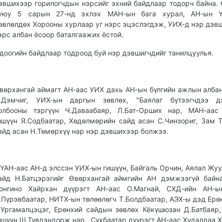
эвшихээр горилогчдын нэрсийг эхний байдлаар тодорч байна.
уюу 5 сарын 27-нд эхлэх МАН-ын бага хурал, АН-ын Ү
өвлөлдөх Хорооны хурлаар уг нэрс эцэслэгдэж, УИХ-д нэр дэв
эрс албан ёсоор баталгаажих ёстой.
доогийн байдлаар тодроод буй нэр дэвшигчдийг танилцуулья.
вөрхангай аймагт АН-аас УИХ дахь АН-ын бүлгийн ажлын алба
.Дэмчиг, УИХ-ын даргын зөвлөх, "Баялаг бүтээгчдээ д
олбооны тэргүүн Ч.Даваабаяр, Л.Бат-Орших нар, МАН-аас
ишүүн Я.Содбаатар, Хөдөлмөрийн сайд асан С.Чинзориг, Зам 
айд асан Н.Төмөрхүү нар нэр дэвшихээр болжээ.
ҮАН-аас АН-д элссэн УИХ-ын гишүүн, Байгаль Орчин, Аялал Жу
айд Н.Батцэрэгийг Өвөрхангай аймгийн АН дэмжээгүй байн
онгино Хайрхан дүүрэгт АН-аас О.Магнай, СХД-ийн АН-ы
.Пүрэвбаатар, НИТХ-ын төлөөлөгч Т.Болдбаатар, АЭХ-ы дэд Ерө
.Ургамалцэцэг, Ерөнхий сайдын зөвлөх Кёкүшюзан Д.Батбаяр
ишүүн Ш.Түвдэндорж нар , Сүхбаатар дүүрэгт АН-аас Худалдаа 