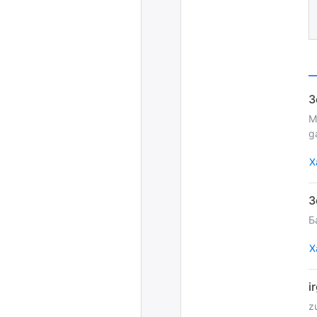
M
g
Х
Б
Х
z