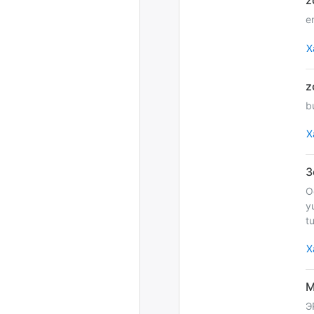
e
Х
b
Х
O
y
t
Х
Э