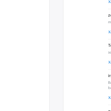
Х
m
Х
з
Х
B
b
Х