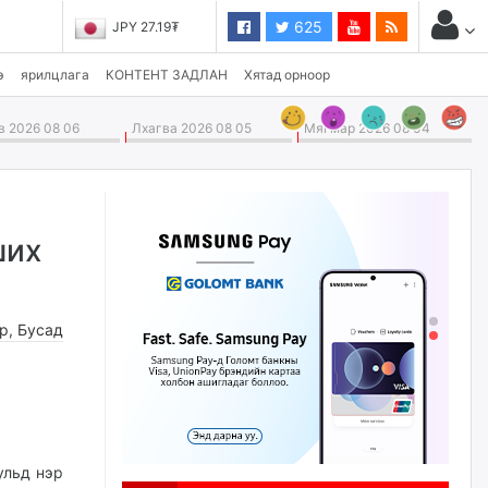
625
JPY 27.19₮
э
ярилцлага
КОНТЕНТ ЗАДЛАН
Хятад орноор
 2026 08 06
Лхагва 2026 08 05
Мягмар 2026 08 04
ших
өр
,
Бусад
ульд нэр