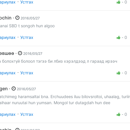
·
ариулах
Устгах
-
0
zochin ·
2016/05/27
anai SBD t songoh hun algoo
·
ариулах
Устгах
-
0
Төвшөө ·
2016/05/27
а болохгүй болоол тэгээ би лбиз хэрэлдээд л гараад ирээч
·
ариулах
Устгах
-
0
irgen ·
2016/05/27
atchimeg haramsaltai bna. Erchuudees iluu bilovsroltoi, uhaalag, turii
aihaar nuruutai hun yumsan. Mongol tur dutagdah hun dee
·
ариулах
Устгах
-
0