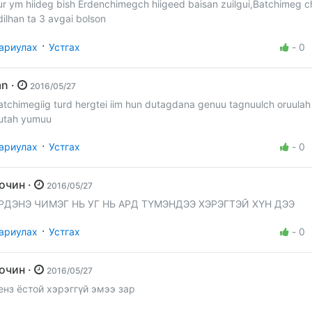
ur ym hiideg bish Erdenchimegch hiigeed baisan zuilgui,Batchimeg c
dilhan ta 3 avgai bolson
·
ариулах
Устгах
-
0
mn ·
2016/05/27
atchimegiig turd hergtei iim hun dutagdana genuu tagnuulch oruulah 
utah yumuu
·
ариулах
Устгах
-
0
Зочин ·
2016/05/27
РДЭНЭ ЧИМЭГ НЬ УГ НЬ АРД ТҮМЭНДЭЭ ХЭРЭГТЭЙ ХҮН ДЭЭ
·
ариулах
Устгах
-
0
Зочин ·
2016/05/27
енз ёстой хэрэггүй эмээ зар