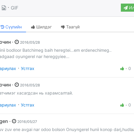
·
GIF
Ил
Сүүлийн
Шилдэг
Таагүй
Зочин ·
2016/05/28
inii bodloor Batchimeg baih heregtei...em erdenechimeg..
adgaad oyungerel nar hereggyiee...
·
ариулах
Устгах
-
0
Зочин ·
2016/05/28
атчимэг хасагдсан нь харамсалтай.
·
ариулах
Устгах
-
0
irgen ·
2016/05/27
uv zuv ene avgai nar odoo bolson Onuyngerel hunii konop darj,hudlaa