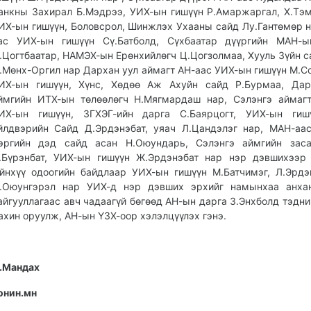
анкны Захирал Б.Мэдрээ, УИХ-ын гишүүн Р.Амаржаргал, Х.Тэм
ИХ-ын гишүүн, Боловсрол, Шинжлэх Ухааны сайд Лу.Гантөмөр 
ас УИХ-ын гишүүн Сү.Батболд, Сүхбаатар дүүргийн МАН-ы
.Цогтбаатар, НАМЭХ-ын Ерөнхийлөгч Ц.Цогзолмаа, Хууль Зүйн с
.Мөнх-Оргил нар Дархан уул аймагт АН-аас УИХ-ын гишүүн М.С
ИХ-ын гишүүн, Хүнс, Хөдөө Аж Ахуйн сайд Р.Бурмаа, Дар
ймгийн ИТХ-ын төлөөлөгч Н.Мягмардаш нар, Сэлэнгэ аймаг
ИХ-ын гишүүн, ЗГХЭГ-ийн дарга С.Баярцогт, УИХ-ын гиш
йлдвэрийн Сайд Д.Эрдэнэбат, уяач Л.Цандэлэг нар, МАН-аа
эргийн дэд сайд асан Н.Оюундарь, Сэлэнгэ аймгийн заса
.Бүрэнбат, УИХ-ын гишүүн Ж.Эрдэнэбат нар нэр дэвшихээр
йнхүү одоогийн байдлаар УИХ-ын гишүүн М.Батчимэг, Л.Эрдэ
.Оюунгэрэл нар УИХ-д нэр дэвших эрхийг намынхаа анха
айгууллагаас авч чадаагүй бөгөөд АН-ын дарга З.Энхболд тэдни
ахин оруулж, АН-ын ҮЗХ-оор хэлэлцүүлэх гэнэ.
.Мандах
онин.мн