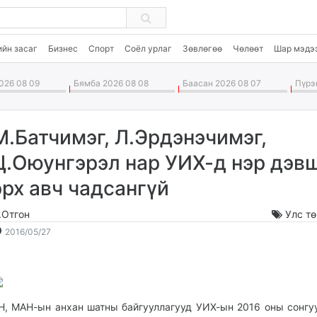
ийн засаг
Бизнес
Спорт
Соёл урлаг
Зөвлөгөө
Чөлөөт
Шар мэдэ
26 08 09
Бямба 2026 08 08
Баасан 2026 08 07
Пүрэв
М.Батчимэг, Л.Эрдэнэчимэг,
Ц.Оюунгэрэл нар УИХ-д нэр дэв
эрх авч чадсангүй
.Отгон
Улс т
2016-
2026-
2016/05/27
05-
08-
27
10
09:16:44
13:36:24
Н, МАН-ын анхан шатны байгууллагууд УИХ-ын 2016 оны сонгу