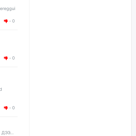
нэгдсэн хэрэгжилтийг ахиулах
hereggui
чухал алхам болно
2026/08/07
-
0
Замын хөдөлгөөнд оролцож
байх үедээ ноцтой зөрчил
гаргасан жолооч Б-д
хариуцлага тооцож, ажлаас
нь чөлөөлжээ
-
0
2026/08/07
Нийслэлийн цэцэрлэгт
хамрагдах I шатны бүртгэл
эхлэхэд ГУРАВ хоног үлдлээ
rd
2026/08/07
-
0
Энэ оны эхний долоон сард
нийт 5,202,315 зөрчил
бүртгэгджээ
2026/08/07
ДЭЭ...