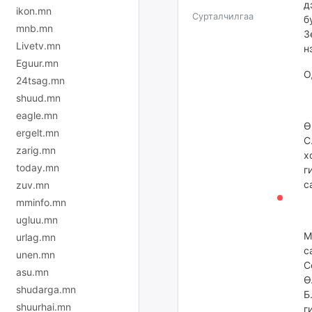
д
ikon.mn
Сурталчилгаа
б
mnb.mn
З
Livetv.mn
н
Eguur.mn
О
24tsag.mn
shuud.mn
eagle.mn
Ө
ergelt.mn
С
zarig.mn
х
today.mn
г
с
zuv.mn
mminfo.mn
ugluu.mn
М
urlag.mn
с
unen.mn
С
asu.mn
Ө
shudarga.mn
Б
shuurhai.mn
г