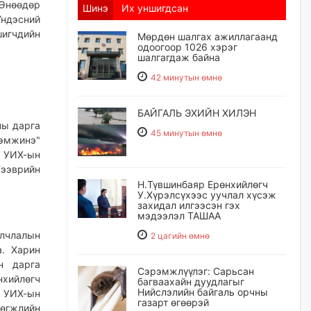
 Өнөөдөр
Шинэ
Их уншигдсан
ндэсний
шигчдийн
Мөрдөн шалгах ажиллагаанд
одоогоор 1026 хэрэг
шалгагдаж байна
42 минутын өмнө
БАЙГАЛЬ ЭХИЙН ХИЛЭН
ны дарга
45 минутын өмнө
эмжинэ"
 УИХ-ын
Тээврийн
Н.Түвшинбаяр Ерөнхийлөгч
У.Хүрэлсүхээс уучлал хүсэж
захидал илгээсэн гэх
мэдээлэл ТАШАА
улчлалын
2 цагийн өмнө
а. Харин
н дарга
Сэрэмжлүүлэг: Сарьсан
нхийлөгч
багваахайн дуудлагыг
Нийслэлийн байгаль орчны
, УИХ-ын
газарт өгөөрэй
Хөгжлийн