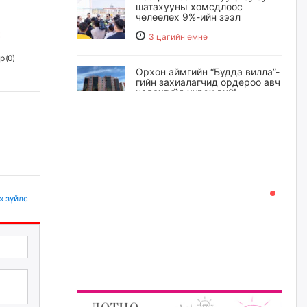
шатахууны хомсдлоос
чөлөөлөх 9%-ийн зээл
3 цагийн өмнө
р (
0
)
Орхон аймгийн “Будда вилла”-
гийн захиалагчид ордероо авч
чадахгүйд хүрэх вий!
3 цагийн өмнө
Зуны нууц уулзалтууд Сутай
хайрханы бэл, Хэрлэнгийн
хөвөөнд үргэлжлэв
4 цагийн өмнө
х зүйлс
Хөнгөн цагааны үйлдвэрийг
төлөөлж Х.Бүрэн-Эрдэнэ,
М.Чингүн, Б.Батнягт нар
Эрдэнэцагаан сумынхантай
учраа олно
4 цагийн өмнө