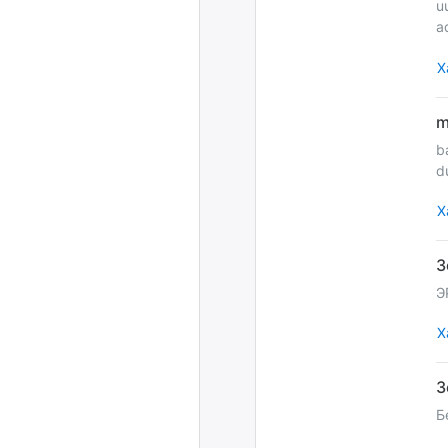
u
a
Х
b
d
Х
Э
Х
Б