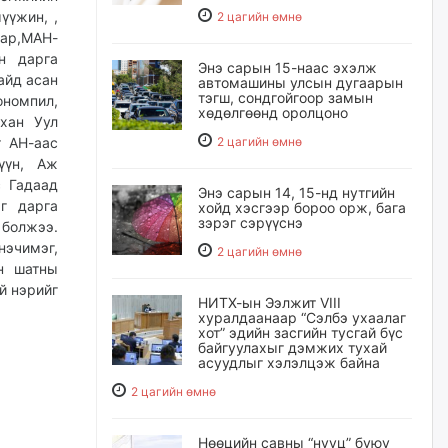
үүжин, ,
2 цагийн өмнө
нар,МАН-
н дарга
Энэ сарын 15-наас эхэлж
айд асан
автомашины улсын дугаарын
тэгш, сондгойгоор замын
ономпил,
хөдөлгөөнд оролцоно
хан Уул
т АН-аас
2 цагийн өмнө
үүн, Аж
с Гадаад
Энэ сарын 14, 15-нд нутгийн
г дарга
хойд хэсгээр бороо орж, бага
зэрэг сэрүүснэ
 болжээ.
нэчимэг,
2 цагийн өмнө
н шатны
й нэрийг
НИТХ-ын Ээлжит VIII
хуралдаанаар “Сэлбэ ухаалаг
хот” эдийн засгийн тусгай бүс
байгуулахыг дэмжих тухай
асуудлыг хэлэлцэж байна
2 цагийн өмнө
Нөөцийн савны “нууц” буюу