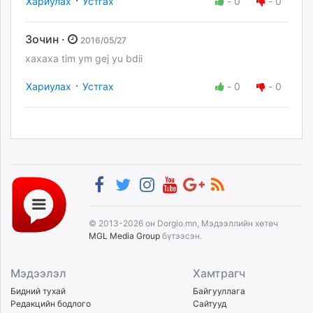
Хариулах
Устгах
-
0
-
0
Зочин ·
2016/05/27
xaxaxa tim ym gej yu bdii
·
Хариулах
Устгах
-
0
-
0
© 2013-2026 он Dorgio.mn, Мэдээллийн хөтөч
MGL Media Group
бүтээсэн.
Мэдээлэл
Хамтрагч
Бидний тухай
Байгууллага
Редакцийн бодлого
Сайтууд