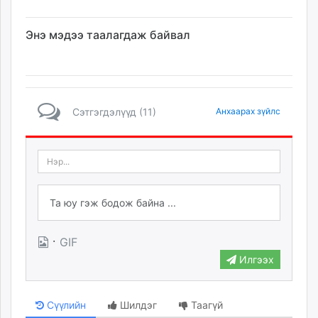
Энэ мэдээ таалагдаж байвал
Сэтгэгдэлүүд (11)
Анхаарах зүйлс
·
GIF
Илгээх
Сүүлийн
Шилдэг
Таагүй