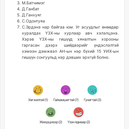
М.Батчимэг
Д.Ганбат
Д.Ганхуяг
С.Одонтуяа
С.Эрдэнэ нар байгаа юм. Уг асуудлыг өнөөдөр
хуралдах ҮЗХ-ны хурлаар авч хэлэлцэнэ.
Хэрэв ҮЗХ-ны гишүүд хяналтын хорооны
гаргасан дээрх шийдвэрийг үндэслэлтэй
хэмээн дэмжвэл АН-ын нэр бүхий 15 УИХ-ын
гишүүн сонгуульд нэр дэвших эрхгүй болно.
Хөгжилтэй (
1
)
Гайхамшигтай (
7
)
Гунигтай (
3
)
Жихүүцмээр (
2
)
Үзэн ядмаар (
2
)