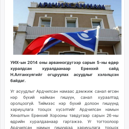
12:29:11
12:22:42
ikon.mn
mnb.mn
Livetv.mn
Eguur.mn
24tsag.mn
shuud.mn
eagle.mn
ergelt.mn
zarig.mn
УИХ-ын 2014 оны арваннэгдүгээр сарын 5-ны өдөр
хуралдсан хуралдаанаар Ерөнхий сайд
today.mn
Н.Алтанхуягийг огцруулах асуудлыг хэлэлцсэн
zuv.mn
байдаг.
mminfo.mn
ugluu.mn
Уг асуудлыг Ардчилсан намаас дэмжиж санал өгсөн
нэр бүхий найман гишүүн, санал хураалтад
urlag.mn
оролцоогүй. Тиймээс нэр бүхий долоон гишүүнд
unen.mn
хариуцлага тооцох хүсэлтийг Ардчилсан намын
asu.mn
Хяналтын Ерөнхий Хорооны тавдугаар сарын 26-ны
shudarga.mn
өдрийн хуралдаанаар гаргажээ. Уг тогтоолоор
shuurhai.mn
Ардчилсан намын гишүүдэд хариуцлага тооцох