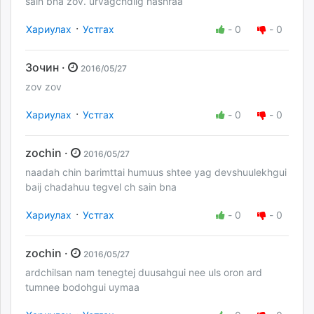
sain bna zov. urvagchdiig hashraa
·
Хариулах
Устгах
-
0
-
0
Зочин ·
2016/05/27
zov zov
·
Хариулах
Устгах
-
0
-
0
zochin ·
2016/05/27
naadah chin barimttai humuus shtee yag devshuulekhgui
baij chadahuu tegvel ch sain bna
·
Хариулах
Устгах
-
0
-
0
zochin ·
2016/05/27
ardchilsan nam tenegtej duusahgui nee uls oron ard
tumnee bodohgui uymaa
·