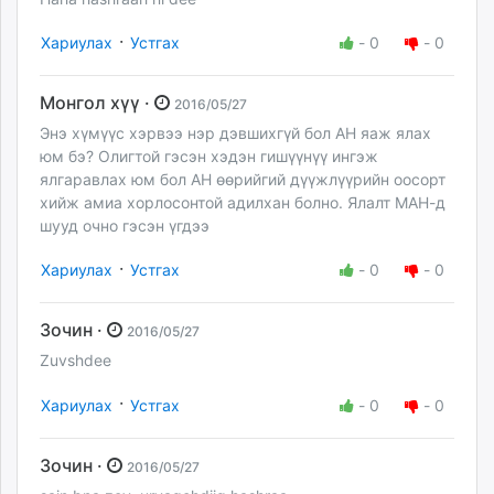
·
Хариулах
Устгах
-
0
-
0
Монгол хүү ·
2016/05/27
Энэ хүмүүс хэрвээ нэр дэвшихгүй бол АН яаж ялах
юм бэ? Олигтой гэсэн хэдэн гишүүнүү ингэж
ялгаравлах юм бол АН өөрийгий дүүжлүүрийн оосорт
хийж амиа хорлосонтой адилхан болно. Ялалт МАН-д
шууд очно гэсэн үгдээ
·
Хариулах
Устгах
-
0
-
0
Зочин ·
2016/05/27
Zuvshdee
·
Хариулах
Устгах
-
0
-
0
Зочин ·
2016/05/27