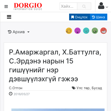
Онцлох
Шинэ
Мэдээллийн
Зар мэдээллийн
Архив
Банк санхүү
Бизнес ААН
Төрийн
Р.Амаржаргал, Х.Баттулга,
Нийслэлийн
С.Эрдэнэ нарын 15
гишүүнийг нэр
dorgio.mn
дэвшүүлэхгүй гэжээ
Gogo.mn
caak.mn
С.Отгон
Улс төр
,
Бусад
news.mn
2016-
2026-
2016/05/27
zindaa.mn
05-
08-
Baabar.mn
27
09
tovch.mn