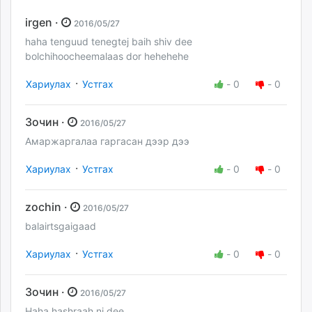
irgen ·
2016/05/27
haha tenguud tenegtej baih shiv dee
bolchihoocheemalaas dor hehehehe
·
Хариулах
Устгах
-
0
-
0
Зочин ·
2016/05/27
Амаржаргалаа гаргасан дээр дээ
·
Хариулах
Устгах
-
0
-
0
zochin ·
2016/05/27
balairtsgaigaad
·
Хариулах
Устгах
-
0
-
0
Зочин ·
2016/05/27
Haha hashraah ni dee