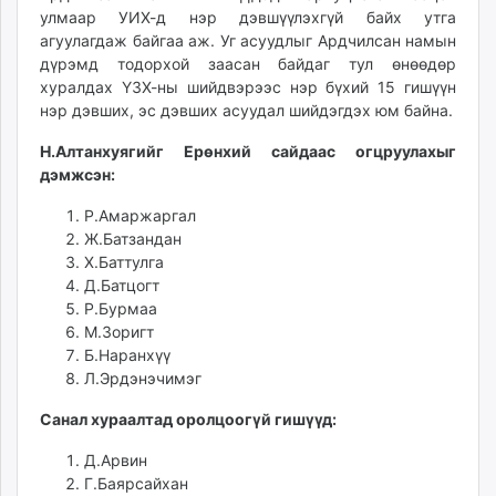
улмаар УИХ-д нэр дэвшүүлэхгүй байх утга
unuudur.mn
агуулагдаж байгаа аж. Уг асуудлыг Ардчилсан намын
isee.mn
дүрэмд тодорхой заасан байдаг тул өнөөдөр
mglradio.com
хуралдах ҮЗХ-ны шийдвэрээс нэр бүхий 15 гишүүн
fact.mn
нэр дэвших, эс дэвших асуудал шийдэгдэх юм байна.
itoim.mn
Н.Алтанхуягийг Ерөнхий сайдаас огцруулахыг
tumen.mn
дэмжсэн:
shuum.mn
times.mn
Р.Амаржаргал
Ж.Батзандан
tvmongolia.mn
Х.Баттулга
mass.mn
Д.Батцогт
unegui.mn
Р.Бурмаа
assa.mn
М.Зоригт
toim.mn
Б.Наранхүү
Л.Эрдэнэчимэг
tac.mn
paparazzi.mn
Санал хураалтад оролцоогүй гишүүд:
unread.today
Д.Арвин
Г.Баярсайхан