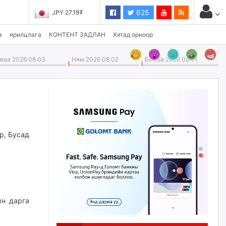
625
JPY 27.19₮
э
ярилцлага
КОНТЕНТ ЗАДЛАН
Хятад орноор
аа 2026 08 03
Ням 2026 08 02
Бямба 2026 08 01
өр
,
Бусад
ын дарга