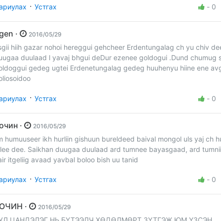
·
ариулах
Устгах
-
0
irgen ·
2016/05/29
sgii hiih gazar nohoi hereggui gehcheer Erdentungalag ch yu chiv de
uugaa duulaad l yavaj bhgui deDur ezenee goldogui .Dund chumug 
oldoggui gedeg ugtei Erdenetungalag gedeg huuhenyu hiine ene av
oliosoidoo
·
ариулах
Устгах
-
0
Зочин ·
2016/05/29
im humuuseer ikh hurliin gishuun bureldeed baival mongol uls yaj ch h
ilee dee. Saikhan duugaa duulaad ard tumnee bayasgaad, ard tumni
air itgeliig avaad yavbal boloo bish uu tanid
·
ариулах
Устгах
-
0
ЗОЧИН ·
2016/05/29
УЛ ЦАНДЭЛЭГ НЬ БҮТЭЭЛЧ ХӨДӨЛМӨРТ ЗҮТГЭЖ ЮМ ҮЗСЭН