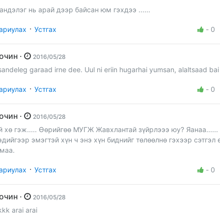
андэлэг нь арай дээр байсан юм гэхдээ ......
·
ариулах
Устгах
-
0
Зочин ·
2016/05/28
sandeleg garaad irne dee. Uul ni eriin hugarhai yumsan, alaltsaad ba
·
ариулах
Устгах
-
0
Зочин ·
2016/05/28
й хө гэж..... Өөрийгөө МУГЖ Жавхлантай зүйрлэээ юу? Яанаа......
эдийгээр эмэгтэй хүн ч энэ хүн биднийг төлөөлнө гэхээр сэтгэл 
маа.
·
ариулах
Устгах
-
0
Зочин ·
2016/05/28
kkk arai arai