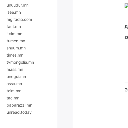
unuudur.mn
isee.mn
mglradio.com
fact.mn
Д
itoim.mn
z
tumen.mn
shuum.mn
times.mn
tvmongolia.mn
mass.mn
unegui.mn
assa.mn
Э
toim.mn
tac.mn
paparazzi.mn
unread.today