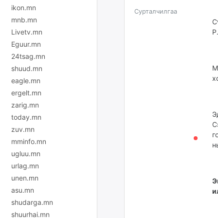
ikon.mn
Сурталчилгаа
mnb.mn
С
Livetv.mn
Р
Eguur.mn
24tsag.mn
М
shuud.mn
х
eagle.mn
ergelt.mn
zarig.mn
Э
today.mn
С
zuv.mn
г
mminfo.mn
н
ugluu.mn
urlag.mn
unen.mn
Э
asu.mn
и
shudarga.mn
shuurhai.mn