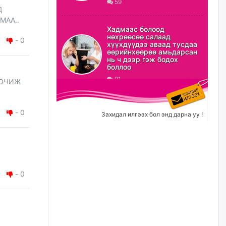
59
Д
ХЗДХ-ын сайд С.Амарсайхан:
МАА..
Авлигаар авсан хөрөнгийг
Хадмаас болоод
хурааж, нийгмийн сайн
нөхрөөсөө салаад
-
0
сайхны хөгжилд зориулах
хүүхдүүдээ аваад тусдаа
бөгөөд үүнийг хэд хэдэн эрх
өөрийнхөөрөө амьдарсан
бүхий байгууллагаас санал авна
нь ч дээр гэж бодох
боллоо
өчигдѳр
91
 ОЧИЖ
Шатахууныг олдож байгаа
газраас нь л авч байна. Үнэ
тарифаас илүү хангамж дээр
-
0
Захидал илгээх бол энд дарна уу !
анхаарч байна
өчигдѳр
Ц.Будханд: Дүүгээ гараад
ирнэ гэж итгэж хүлээсээр
долоон сарын хугацаа
-
0
өнгөрлөө
өчигдѳр
Барилгын салбарын 100