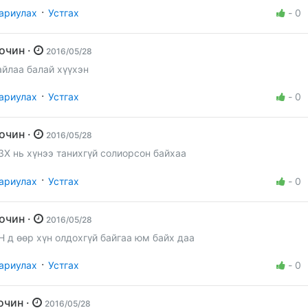
·
ариулах
Устгах
-
0
Зочин ·
2016/05/28
айлаа балай хүүхэн
·
ариулах
Устгах
-
0
Зочин ·
2016/05/28
ЗХ нь хүнээ танихгүй солиорсон байхаа
·
ариулах
Устгах
-
0
Зочин ·
2016/05/28
Н д өөр хүн олдохгүй байгаа юм байх даа
·
ариулах
Устгах
-
0
зочин ·
2016/05/28