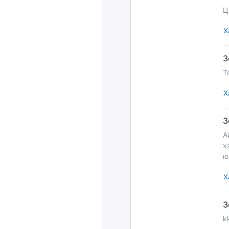
Ц
Х
T
Х
А
х
ю
Х
k