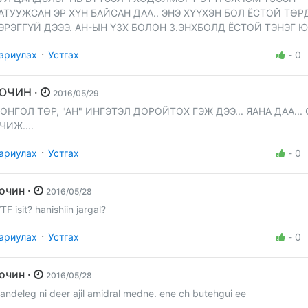
АТУУЖСАН ЭР ХҮН БАЙСАН ДАА.. ЭНЭ ХҮҮХЭН БОЛ ЁСТОЙ ТӨР
ЭРЭГГҮЙ ДЭЭЭ. АН-ЫН ҮЗХ БОЛОН З.ЭНХБОЛД ЁСТОЙ ТЭНЭГ Ю
·
ариулах
Устгах
-
0
ЗОЧИН ·
2016/05/29
ОНГОЛ ТӨР, "АН" ИНГЭТЭЛ ДОРОЙТОХ ГЭЖ ДЭЭ... ЯАНА ДАА...
ЧИЖ....
·
ариулах
Устгах
-
0
Зочин ·
2016/05/28
TF isit? hanishiin jargal?
·
ариулах
Устгах
-
0
Зочин ·
2016/05/28
sandeleg ni deer ajil amidral medne. ene ch butehgui ee