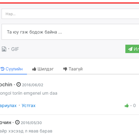
·
GIF
Ил
Сүүлийн
Шилдэг
Таагүй
zochin ·
2016/06/02
ongol toriin emgenel um daa
·
ариулах
Устгах
-
0
Зочин ·
2016/05/30
айр хэсээд л явав барав