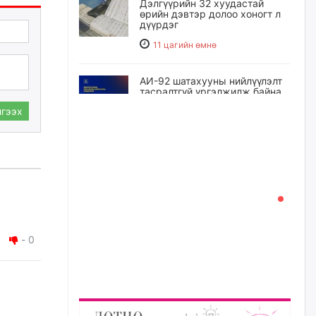
Дэлгүүрийн 32 хуудастай
өрийн дэвтэр долоо хоногт л
дүүрдэг
11 цагийн өмнө
АИ-92 шатахууны нийлүүлэлт
тасралтгүй үргэлжилж байна
гээх
12 цагийн өмнө
I ангийн цахим бүртгэл энэ
сарын 17-ноос эхэлнэ
12 цагийн өмнө
Үндсэн хууль зөрчсөн
Х.Булгантуяа, үндэсний эв
-
0
нэгдэлд харшилсан
М.Нарантуяа-Нара нарт хэзээ
хариуцлага тооцох вэ?
13 цагийн өмнө