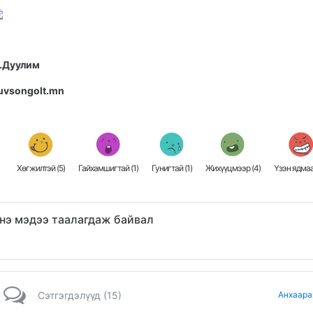
.Дуулим
uvsongolt.mn
Хөгжилтэй (
5
)
Гайхамшигтай (
1
)
Гунигтай (
1
)
Жихүүцмээр (
4
)
Үзэн ядмаа
нэ мэдээ таалагдаж байвал
Сэтгэгдэлүүд (15)
Анхаара