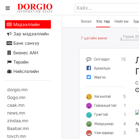
Эхлэл
Улс төр
Нийгэм
Эд
Мэдээллийн
Зар мэдээллийн
Пүрэв 20
7 цагийн өмнө
Банк санхүү
Бизнес ААН
15
Сэтгэгдэл
Төрийн
Хуваалцах
Нийслэлийн
Жиргээ
С
dorgio.mn
5
Хөгжилтэй
Gogo.mn
caak.mn
1
Гайхамшигтай
news.mn
1
Гунигтай
zindaa.mn
А
4
Жихүүцмээр
Baabar.mn
З
3
Үзэн ядмаар
tovch.mn