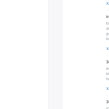
Х
E
d
g
b
Х
i
b
h
Х
У