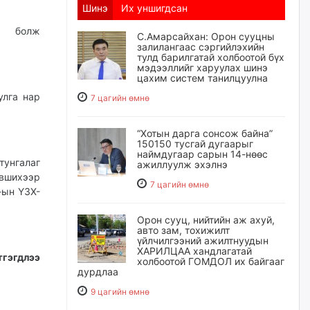
Шинэ
Их уншигдсан
эр болж
С.Амарсайхан: Орон сууцны
залилангаас сэргийлэхийн
тулд барилгатай холбоотой бүх
мэдээллийг харуулах шинэ
цахим систем танилцуулна
улга нар
7 цагийн өмнө
“Хотын дарга сонсож байна”
150150 тусгай дугаарыг
наймдугаар сарын 14-нөөс
тунгалаг
ажиллуулж эхэлнэ
эвшихээр
7 цагийн өмнө
-ын ҮЗХ-
Орон сууц, нийтийн аж ахуй,
авто зам, тохижилт
үйлчилгээний ажилтнуудын
ХАРИЛЦАА хандлагатай
тгэгдлээ
холбоотой ГОМДОЛ их байгааг
дурдлаа
9 цагийн өмнө