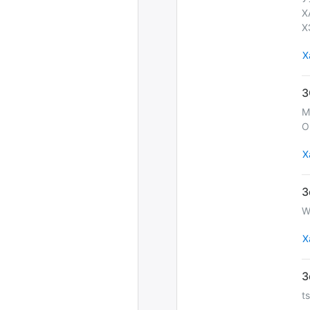
Х
Х
Х
М
О
Х
W
Х
t