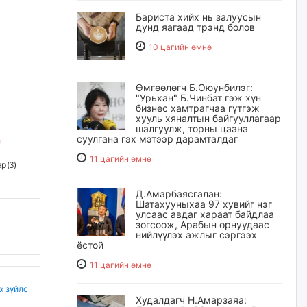
Бариста хийх нь залуусын
дунд яагаад трэнд болов
10 цагийн өмнө
Өмгөөлөгч Б.Оюунбилэг:
"Урьхан" Б.Чинбат гэж хүн
бизнес хамтрагчаа гүтгэж
хууль хяналтын байгууллагаар
шалгуулж, торны цаана
суулгана гэх мэтээр дарамталдаг
11 цагийн өмнө
р (
3
)
Д.Амарбаясгалан:
Шатахууныхаа 97 хувийг нэг
улсаас авдаг хараат байдлаа
зогсоож, Арабын орнуудаас
нийлүүлэх ажлыг сэргээх
ёстой
11 цагийн өмнө
х зүйлс
Худалдагч Н.Амарзаяа: