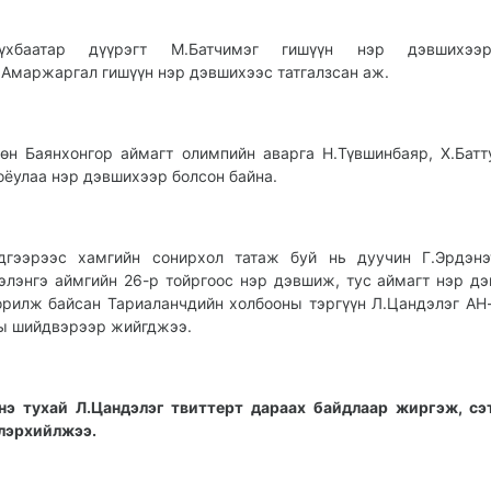
үхбаатар дүүрэгт М.Батчимэг гишүүн нэр дэвшихэ
.Амаржаргал гишүүн нэр дэвшихээс татгалзсан аж.
өн Баянхонгор аймагт олимпийн аварга Н.Түвшинбаяр, Х.Батт
оёулаа нэр дэвшихээр болсон байна.
дгээрээс хамгийн сонирхол татаж буй нь дуучин Г.Эрдэнэ
элэнгэ аймгийн 26-р тойргоос нэр дэвшиж, тус аймагт нэр д
орилж байсан Тариаланчдийн холбооны тэргүүн Л.Цандэлэг АН
ы шийдвэрээр жийгджээ.
нэ тухай Л.Цандэлэг твиттерт дараах байдлаар жиргэж, сэ
лэрхийлжээ.