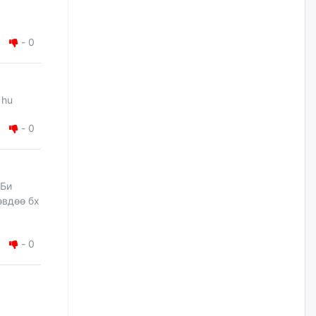
Цагдаагийн дэд хурандаа
Д.Будзаан: Хүүхдийн эсрэг
-
0
бэлгийн хүчирхийлэл үйлдвэл
бүх насаар нь хорих ял
оногдуулах хуулийн
зохицуулалттай
i hu
өчигдѳр
-
0
“Аяллын газрын зураг”-ийн
хэвлэмэл хувилбарыг Голомт
банкны салбараас үнэ
төлбөргүй авах боломжтой
 Би
өчигдѳр
өвдөө бх
ЕБС-ийн захирлын үүргийг түр
орлон гүйцэтгэгч
-
0
манаачтайгаа бүлэглэн
эзэмшлийнх нь дансаар заал,
зогсоолын төлбөр ₮121.5
саяыг авчээ
өчигдѳр