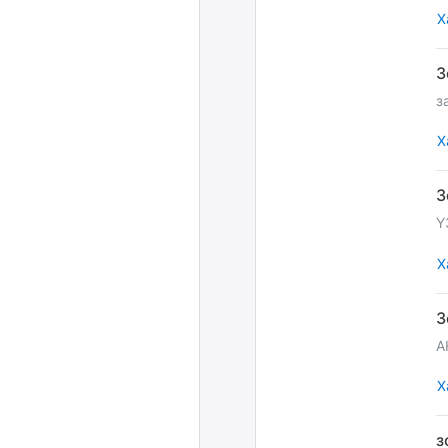
Х
з
Х
Ү
Х
А
Х