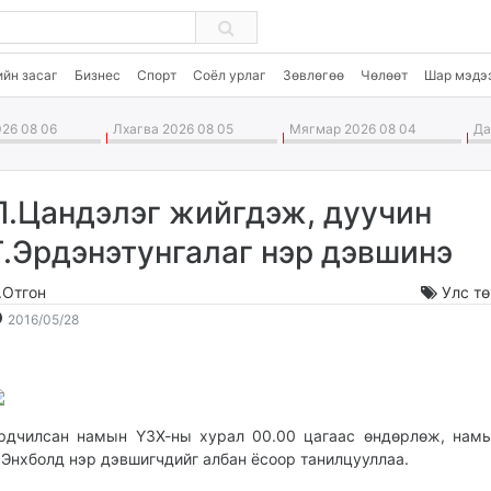
ийн засаг
Бизнес
Спорт
Соёл урлаг
Зөвлөгөө
Чөлөөт
Шар мэдэ
26 08 06
Лхагва 2026 08 05
Мягмар 2026 08 04
Дав
Л.Цандэлэг жийгдэж, дуучин
Г.Эрдэнэтунгалаг нэр дэвшинэ
.Отгон
Улс т
2016-
2026-
2016/05/28
05-
08-
28
07
11:45:54
00:04:10
рдчилсан намын ҮЗХ-ны хурал 00.00 цагаас өндөрлөж, нам
.Энхболд нэр дэвшигчдийг албан ёсоор танилцууллаа.