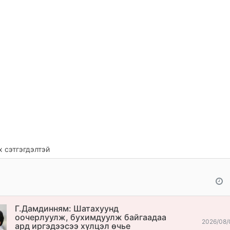
 сэтгэгдэлтэй
Г.Дамдинням: Шатахуунд
оочерлуулж, бухимдуулж байгаадаа
2026/08/
ард иргэдээсээ хүлцэл өчье