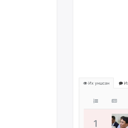
Их уншсан
Их
1