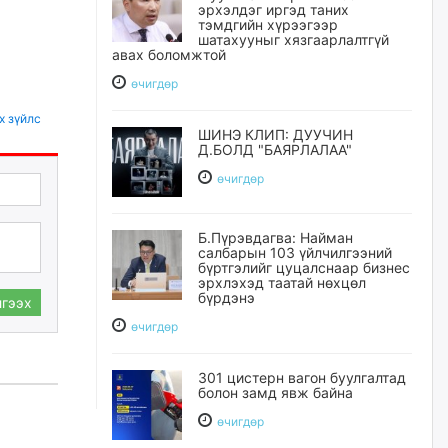
эрхэлдэг иргэд таних
тэмдгийн хүрээгээр
шатахууныг хязгаарлалтгүй
авах боломжтой
өчигдѳр
х зүйлс
ШИНЭ КЛИП: ДУУЧИН
Д.БОЛД "БАЯРЛАЛАА"
өчигдѳр
Б.Пүрэвдагва: Найман
салбарын 103 үйлчилгээний
бүртгэлийг цуцалснаар бизнес
эрхлэхэд таатай нөхцөл
бүрдэнэ
гээх
өчигдѳр
301 цистерн вагон буулгалтад
болон замд явж байна
өчигдѳр