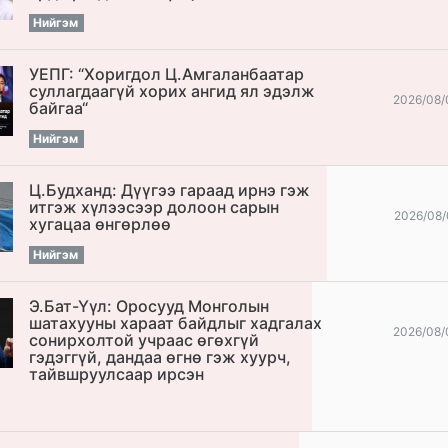
Нийгэм
УЕПГ: “Хоригдол Ц.Амгаланбаатар
cуллагдаагүй хорих ангид ял эдэлж
2026/08/
байгаа“
Нийгэм
Ц.Будханд: Дүүгээ гараад ирнэ гэж
итгэж хүлээсээр долоон сарын
2026/08/
хугацаа өнгөрлөө
Нийгэм
Э.Бат-Үүл: Оросууд Монголын
шатахууны хараат байдлыг хадгалах
2026/08/
сонирхолтой учраас өгөхгүй
гэдэггүй, дандаа өгнө гэж хуурч,
тайвшруулсаар ирсэн