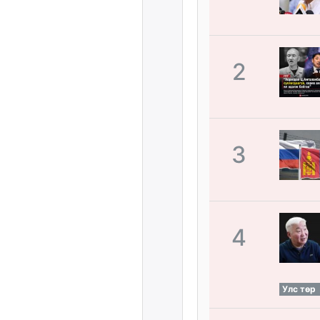
2
3
4
Улс төр