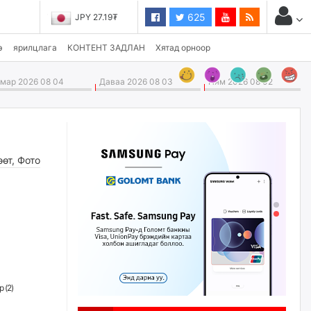
625
JPY 27.19₮
э
ярилцлага
КОНТЕНТ ЗАДЛАН
Хятад орноор
ар 2026 08 04
Даваа 2026 08 03
Ням 2026 08 02
өөт
,
Фото
 (
2
)