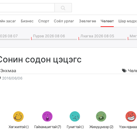
ийн засаг
Бизнес
Спорт
Соёл урлаг
Зөвлөгөө
Чөлөөт
Шар мэдэ
026 08 07
Пүрэв 2026 08 06
Лхагва 2026 08 05
Мягм
Сонин содон цэцэгс
.Энхмаа
Чөл
2016-
2026-
2016/06/06
06-
08-
06
08
14:18:21
21:14:22
Хөгжилтэй (
)
Гайхамшигтай (
7
)
Гунигтай (
)
Жихүүцмээр (
2
)
Үзэн ядмаар