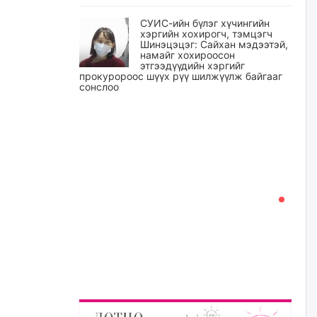
СУИС-ийн бүлэг хүчингийн
хэргийн хохирогч, тэмцэгч
Шинэцэцэг: Сайхан мэдээтэй,
намайг хохироосон
этгээдүүдийн хэргийг
прокуророос шүүх рүү шилжүүлж байгааг
сонслоо
өчигдѳр
Өчигдрийн байдлаар ₮10000
доош дүнгээр шатахууны
худалдан авалт хийсэн 1500
баримт бүртгэгджээ
өчигдѳр
Шатахуун олголтыг 50,000
төгрөгөөр хязгаарласныг
нэмэгдүүлж 100,000 төгрөгт
хүргэхээр судалж байгаа
өчигдѳр