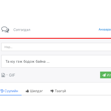
Сэтгэгдэл
Анхаара
·
GIF
Ил
Сүүлийн
Шилдэг
Таагүй