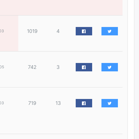
наймдугаар сарын 14-нөөс
ажиллуулж эхэлнэ
уржигдар
1019
4
03
Орон сууц, нийтийн аж ахуй,
авто зам, тохижилт
үйлчилгээний ажилтнуудын
ХАРИЛЦАА хандлагатай
холбоотой ГОМДОЛ их байгааг
дурдлаа
уржигдар
742
3
05
Бариста хийх нь залуусын
дунд яагаад трэнд болов
уржигдар
719
13
03
Өмгөөлөгч Б.Оюунбилэг:
"Урьхан" Б.Чинбат гэж хүн
бизнес хамтрагчаа гүтгэж
хууль хяналтын байгууллагаар
шалгуулж, торны цаана
суулгана гэх мэтээр дарамталдаг