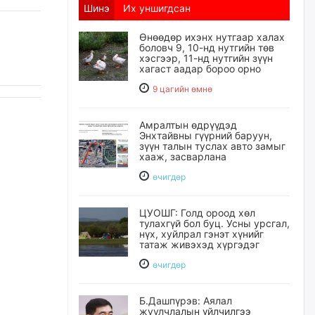
Шинэ
Их уншигдсан
Өнөөдөр ихэнх нутгаар халах
боловч 9, 10-нд нутгийн төв
хэсгээр, 11-нд нутгийн зүүн
хагаст аадар бороо орно
9 цагийн өмнө
Амралтын өдрүүдэд
Энхтайвны гүүрний баруун,
зүүн талын туслах авто замыг
хааж, засварлана
өчигдѳр
ЦУОШГ: Голд ороод хөл
тулахгүй бол буц. Усны урсгал,
нүх, хуйлрал гэнэт хүнийг
татаж живэхэд хүргэдэг
өчигдѳр
Б.Дашпүрэв: Аялал
жуулчлалын үйлчилгээ