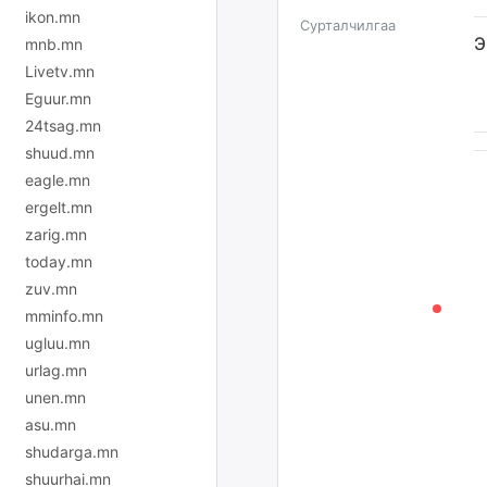
ikon.mn
Сурталчилгаа
Э
mnb.mn
Livetv.mn
Eguur.mn
24tsag.mn
shuud.mn
eagle.mn
ergelt.mn
zarig.mn
today.mn
zuv.mn
mminfo.mn
ugluu.mn
urlag.mn
unen.mn
asu.mn
shudarga.mn
shuurhai.mn