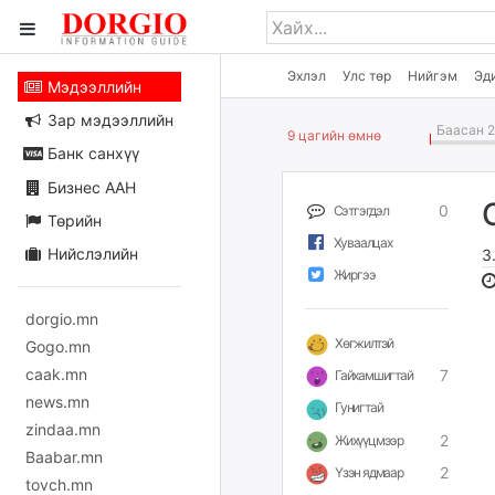
Эхлэл
Улс төр
Нийгэм
Эд
Мэдээллийн
Зар мэдээллийн
Баасан 2
9 цагийн өмнө
Банк санхүү
Бизнес ААН
0
Сэтгэгдэл
Төрийн
Хуваалцах
Нийслэлийн
З
Жиргээ
dorgio.mn
Хөгжилтэй
Gogo.mn
caak.mn
7
Гайхамшигтай
news.mn
Гунигтай
zindaa.mn
2
Жихүүцмээр
Baabar.mn
2
Үзэн ядмаар
tovch.mn