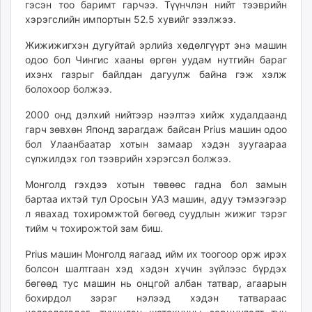
гэсэн тоо баримт гарчээ. Түүнчлэн нийт тээврийн
хэрэгслийн импортын 52.5 хувийг эзэлжээ.
Жижижигхэн дугуйтай эрлийз хөдөлгүүрт энэ машин
одоо бол Чингис хааны өргөн уудам нутгийн бараг
ихэнх газрыг байлдан дагуулж байна гэж хэлж
болохоор болжээ.
2000 онд дэлхий нийтээр нээлтээ хийж худалдаанд
гарч зөвхөн Японд зарагдаж байсан Prius машин одоо
бол Улаанбаатар хотын замаар хэдэн зуугаараа
сүлжилдэх гол тээврийн хэрэгсэл болжээ.
Монголд гэхдээ хотын төвөөс гадна бол замын
бартаа ихтэй тул Оросын УАЗ машин, адуу тэмээгээр
л явахад тохиромжтой бөгөөд суудлын жижиг тэрэг
тийм ч тохирожтой зам биш.
Prius машин Монголд яагаад ийм их тоогоор орж ирэх
болсон шалтгаан хэд хэдэн хүчин зүйлээс бүрдэх
бөгөөд тус машин нь онцгой албан татвар, агаарын
бохирдол зэрэг нэлээд хэдэн татвараас