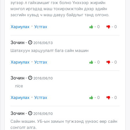
зүгээр л гайхамшиг гэж болно Үнэхээр жирийн
монгол иргэдэд маш тохиромжтойн дээр эдийн
засгийн хувьд ч маш давуу байдлыг танд олгоно.
·
Хариулах
Устгах
-
0
-
0
Зочин ·
2016/06/13
Шатахуун зарцуулалт бага сайн машин
·
Хариулах
Устгах
-
0
-
0
Зочин ·
2016/06/10
nice
·
Хариулах
Устгах
-
0
-
0
Зочин ·
2016/06/10
Сайн машин. УБ-ын замын түгжээнд үүнээс өөр сайн
сонголт алга.