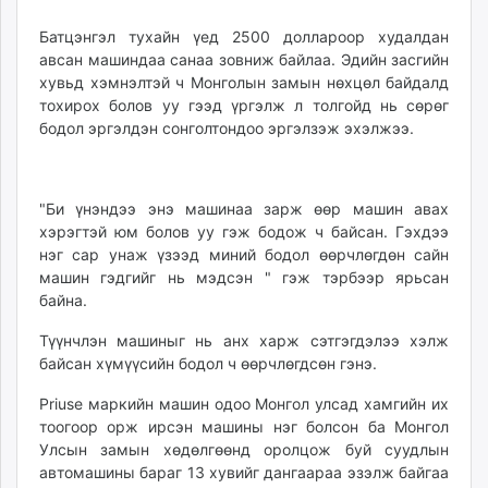
Батцэнгэл тухайн үед 2500 доллароор худалдан
авсан машиндаа санаа зовниж байлаа. Эдийн засгийн
хувьд хэмнэлтэй ч Монголын замын нөхцөл байдалд
тохирох болов уу гээд үргэлж л толгойд нь сөрөг
бодол эргэлдэн сонголтондоо эргэлзэж эхэлжээ.
"Би үнэндээ энэ машинаа зарж өөр машин авах
хэрэгтэй юм болов уу гэж бодож ч байсан. Гэхдээ
нэг сар унаж үзээд миний бодол өөрчлөгдөн сайн
машин гэдгийг нь мэдсэн " гэж тэрбээр ярьсан
байна.
Түүнчлэн машиныг нь анх харж сэтгэгдэлээ хэлж
байсан хүмүүсийн бодол ч өөрчлөгдсөн гэнэ.
Priuse маркийн машин одоо Монгол улсад хамгийн их
тоогоор орж ирсэн машины нэг болсон ба Монгол
Улсын замын хөдөлгөөнд оролцож буй суудлын
автомашины бараг 13 хувийг дангаараа эзэлж байгаа