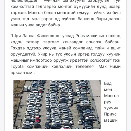
чөлөөлөгддөг, түүнчлэн шатахууны зарцуулалт тун
хэмнэлттэй гэдгээрээ монгол хүмүүсийн дунд ихээр
таржээ. Монгол бэлэн мөнгөтэй хүмүүс тийм ч их биш
учир тэд мал зэрэг эд зүйлээ банкинд барьцаалан
машин унаа авдаг байна.
“Шри Ланка, Фижи зэрэг улсад Prius машиныг нэлээд
хэдэн татвар зэргээс хөнгөлдөг сонсож байсан.
Гэхдээ эдгээр улсууд манай компанид тийм ч ашиг
оруулдаггүй. Учир нь тус улсын иргэд голдуу хуучин
машиныг импортоор оруулж ирдэгтэй холбоотой” гэж
Toyota компанийн хэвлэлийн төлөөлөгч Мак Ними
ярьсан юм .
Бид
мөн
Монгол
руу
хуучин
Приус
машин