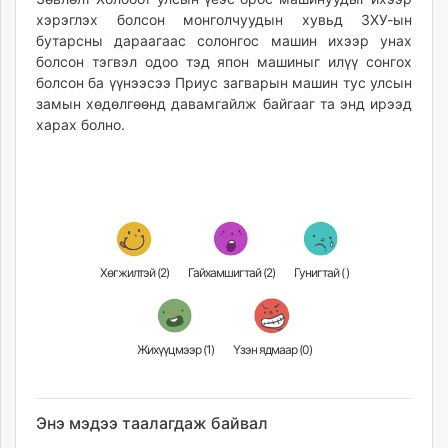
хэрэглэх болсон монголчуудын хувьд ЗХУ-ын
бутарсны дараагаас солонгос машин ихээр унах
болсон тэгвэл одоо тэд япон машиныг илүү сонгох
болсон ба үүнээсээ Приус загварын машин тус улсын
замын хөдөлгөөнд давамгайлж байгааг та энд ирээд
харах болно.
Хөгжилтэй (
2
)
Гайхамшигтай (
2
)
Гунигтай (
)
Жихүүцмээр (
1
)
Үзэн ядмаар (
0
)
Энэ мэдээ таалагдаж байвал