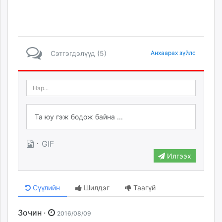
Сэтгэгдэлүүд (5)
Анхаарах зүйлс
·
GIF
Илгээх
Сүүлийн
Шилдэг
Таагүй
Зочин ·
2016/08/09