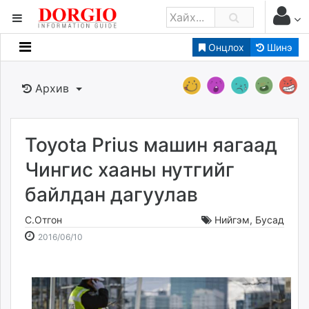
Онцлох
Шинэ
Мэдээллийн
Зар мэдээллийн
Архив
Банк санхүү
Бизнес ААН
Төрийн
Toyota Prius машин яагаад
Нийслэлийн
Чингис хааны нутгийг
байлдан дагуулав
dorgio.mn
Gogo.mn
С.Отгон
Нийгэм
,
Бусад
caak.mn
2016-
2026-
2016/06/10
news.mn
06-
08-
10
07
zindaa.mn
12:16:03
09:32:09
Baabar.mn
tovch.mn