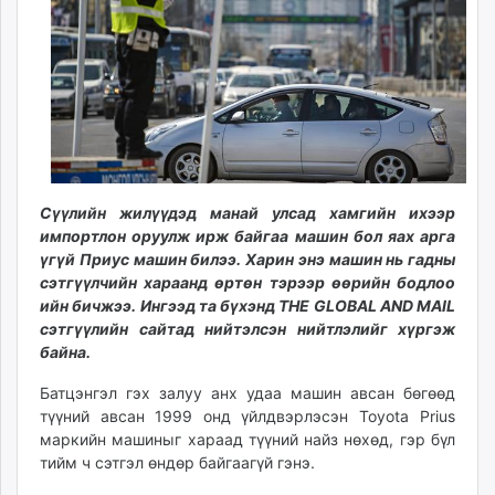
ikon.mn
mnb.mn
Livetv.mn
Eguur.mn
24tsag.mn
shuud.mn
eagle.mn
ergelt.mn
Сүүлийн жилүүдэд манай улсад хамгийн ихээр
импортлон оруулж ирж байгаа машин бол яах арга
zarig.mn
үгүй Приус машин билээ. Харин энэ машин нь гадны
today.mn
сэтгүүлчийн хараанд өртөн тэрээр өөрийн бодлоо
zuv.mn
ийн бичжээ. Ингээд та бүхэнд THE GLOBAL AND MAIL
mminfo.mn
сэтгүүлийн сайтад нийтэлсэн нийтлэлийг хүргэж
ugluu.mn
байна.
urlag.mn
Батцэнгэл гэх залуу анх удаа машин авсан бөгөөд
unen.mn
түүний авсан 1999 онд үйлдвэрлэсэн Toyota Prius
asu.mn
маркийн машиныг хараад түүний найз нөхөд, гэр бүл
shudarga.mn
тийм ч сэтгэл өндөр байгаагүй гэнэ.
shuurhai.mn