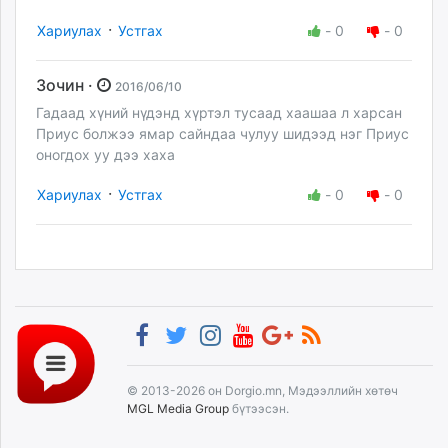
·
Хариулах
Устгах
-
0
-
0
Зочин ·
2016/06/10
Гадаад хүний нүдэнд хүртэл тусаад хаашаа л харсан
Приус болжээ ямар сайндаа чулуу шидээд нэг Приус
оногдох уу дээ хаха
·
Хариулах
Устгах
-
0
-
0
© 2013-2026 он Dorgio.mn, Мэдээллийн хөтөч
MGL Media Group
бүтээсэн.