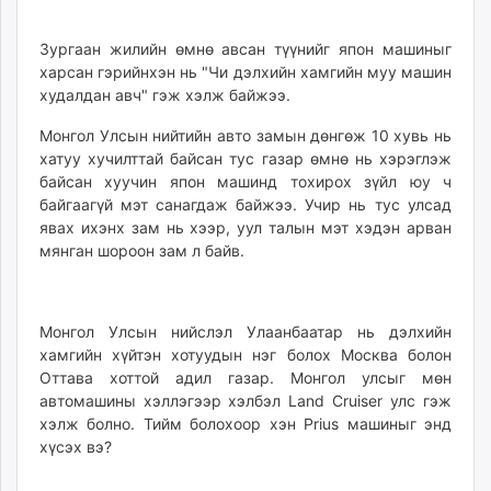
unuudur.mn
isee.mn
Зургаан жилийн өмнө авсан түүнийг япон машиныг
харсан гэрийнхэн нь "Чи дэлхийн хамгийн муу машин
mglradio.com
худалдан авч" гэж хэлж байжээ.
fact.mn
itoim.mn
Монгол Улсын нийтийн авто замын дөнгөж 10 хувь нь
tumen.mn
хатуу хучилттай байсан тус газар өмнө нь хэрэглэж
байсан хуучин япон машинд тохирох зүйл юу ч
shuum.mn
байгаагүй мэт санагдаж байжээ. Учир нь тус улсад
times.mn
явах ихэнх зам нь хээр, уул талын мэт хэдэн арван
tvmongolia.mn
мянган шороон зам л байв.
mass.mn
unegui.mn
assa.mn
Монгол Улсын нийслэл Улаанбаатар нь дэлхийн
toim.mn
хамгийн хүйтэн хотуудын нэг болох Москва болон
tac.mn
Оттава хоттой адил газар. Монгол улсыг мөн
автомашины хэллэгээр хэлбэл Land Cruiser улс гэж
paparazzi.mn
хэлж болно. Тийм болохоор хэн Prius машиныг энд
unread.today
хүсэх вэ?