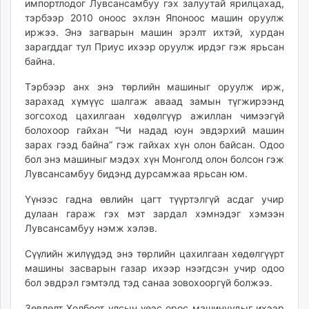
импортлодог Лувсансамбуу гэх залуутай ярилцахад,
тэрбээр 2010 оноос эхлэн Японоос машин оруулж
иржээ. Энэ загварын машин эрэлт ихтэй, хурдан
зарагддаг тул Приус ихээр оруулж ирдэг гэж ярьсан
байна.
Тэрбээр анх энэ төрлийн машиныг оруулж ирж,
зарахад хүмүүс шалгаж аваад замын түгжирээнд
зогсоход цахилгаан хөдөлгүүр ажиллан чимээгүй
болохоор гайхан “Чи надад юун эвдэрхий машин
зарах гээд байна” гэж гайхах хүн олон байсан. Одоо
бол энэ машиныг мэдэх хүн Монголд олон болсон гэж
Лувсансамбуу бидэнд дурсамжаа ярьсан юм.
Үүнээс гадна өвлийн цагт түүртэлгүй асдаг учир
дулаан гараж гэх мэт зардал хэмнэдэг хэмээн
Лувсансамбуу нэмж хэлэв.
Сүүлийн жилүүдэд энэ төрлийн цахилгаан хөдөлгүүрт
машины засварын газар ихээр нээгдсэн учир одоо
бол эвдрэл гэмтэлд тэд санаа зовохооргүй болжээ.
Зөвлөлт Холбоот улсын үеэс орос машинуудыг ихээр