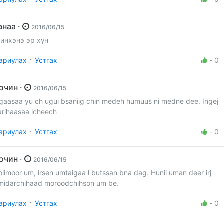
Ганаа ·
2016/06/15
инхэнэ эр хүн
·
ариулах
Устгах
-
0
Зочин ·
2016/06/15
gaasaa yu ch ugui bsaniig chin medeh humuus ni medne dee. Ingej
arihaasaa icheech
·
ариулах
Устгах
-
0
Зочин ·
2016/06/15
olimoor um, irsen umtaigaa l butssan bna dag. Hunii uman deer irj
midarchihaad moroodchihson um be.
·
ариулах
Устгах
-
0