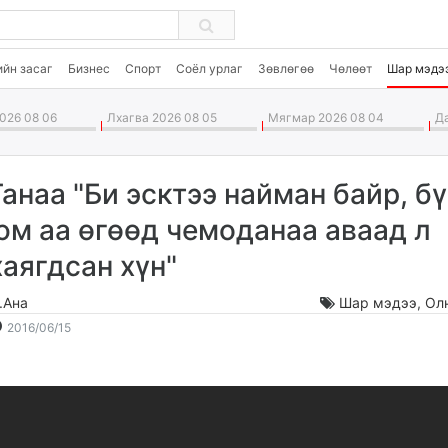
GB
ийн засаг
Бизнес
Спорт
Соёл урлаг
Зөвлөгөө
Чөлөөт
Шар мэдэ
026 08 06
Лхагва 2026 08 05
Мягмар 2026 08 04
Да
Ганаа "Би эсктээ найман байр, бү
юм аа өгөөд чемоданаа аваад л
хаягдсан хүн"
.Ана
Шар мэдээ
,
Ол
2016-
2026-
2016/06/15
06-
08-
15
07
12:50:06
04:27:55