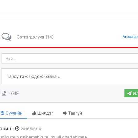
Сэтгэгдэлүүд (14)
Анхаара
·
GIF
Ил
Сүүлийн
Шилдэг
Таагүй
Зочин ·
2016/06/16
uniig mun gaihamshig tai muulj chadahimaa