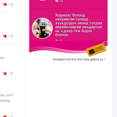
59
-
0
ХЗДХ-ын сайд С.Амарсайхан:
Авлигаар авсан хөрөнгийг
Хадмаас болоод
хурааж, нийгмийн сайн
нөхрөөсөө салаад
сайхны хөгжилд зориулах
хүүхдүүдээ аваад тусдаа
бөгөөд үүнийг хэд хэдэн эрх
өөрийнхөөрөө амьдарсан
бүхий байгууллагаас санал авна
нь ч дээр гэж бодох
боллоо
-
0
өчигдѳр
91
Шатахууныг олдож байгаа
газраас нь л авч байна. Үнэ
тарифаас илүү хангамж дээр
hoo
Захидал илгээх бол энд дарна уу !
анхаарч байна
өчигдѳр
-
0
Ц.Будханд: Дүүгээ гараад
ирнэ гэж итгэж хүлээсээр
долоон сарын хугацаа
өнгөрлөө
shu mini
hihdeg
өчигдѳр
Барилгын салбарын 100
-
0