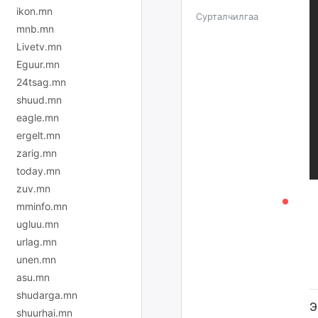
ikon.mn
Сурталчилгаа
mnb.mn
Livetv.mn
Eguur.mn
24tsag.mn
shuud.mn
eagle.mn
ergelt.mn
zarig.mn
today.mn
zuv.mn
mminfo.mn
ugluu.mn
urlag.mn
unen.mn
asu.mn
shudarga.mn
Э
shuurhai.mn