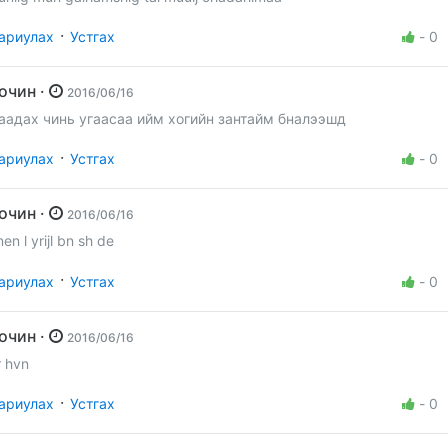
·
ариулах
Устгах
-
0
Зочин ·
2016/06/16
аадах чинь угаасаа ийм хогийн зантайм бналээшд
·
ариулах
Устгах
-
0
Зочин ·
2016/06/16
nen l yrijl bn sh de
·
ариулах
Устгах
-
0
Зочин ·
2016/06/16
r hvn
·
ариулах
Устгах
-
0