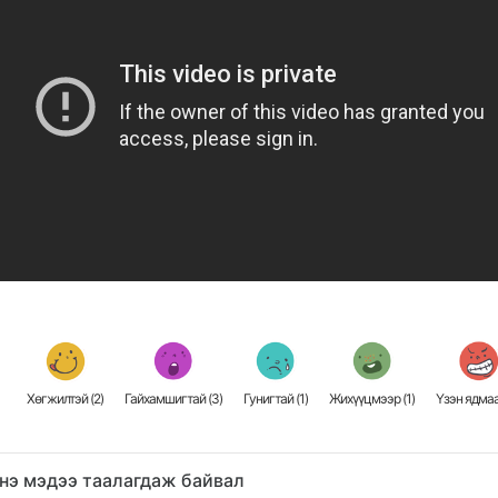
Хөгжилтэй (
2
)
Гайхамшигтай (
3
)
Гунигтай (
1
)
Жихүүцмээр (
1
)
Үзэн ядмаа
нэ мэдээ таалагдаж байвал