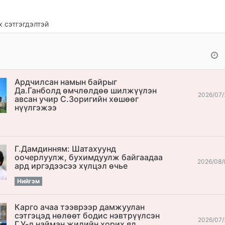
 сэтгэгдэлтэй
Ардчилсан намын байрыг
Да.Ганболд өмчлөлдөө шилжүүлэн
2026/07/
авсан учир С.Зоригийн хөшөөг
нүүлгэжээ
Г.Дамдинням: Шатахуунд
оочерлуулж, бухимдуулж байгаадаа
2026/08/
ард иргэдээсээ хүлцэл өчье
Нийгэм
Карго ачаа тээврээр дамжуулан
сэтгэцэд нөлөөт бодис нэвтрүүлсэн
2026/07/
Г.У-д найман жилийн хорих ял