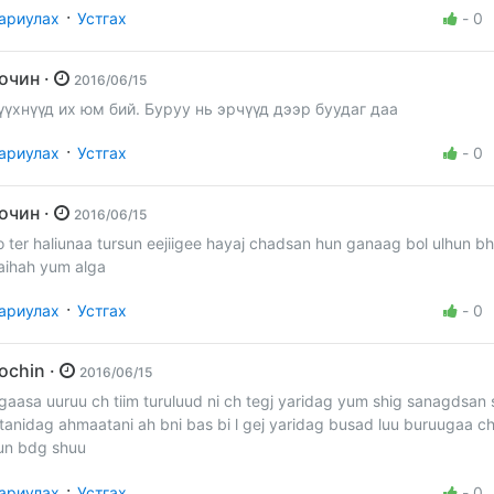
·
ариулах
Устгах
-
0
Зочин ·
2016/06/15
үүхнүүд их юм бий. Буруу нь эрчүүд дээр буудаг даа
·
ариулах
Устгах
-
0
Зочин ·
2016/06/15
o ter haliunaa tursun eejiigee hayaj chadsan hun ganaag bol ulhun b
aihah yum alga
·
ариулах
Устгах
-
0
Zochin ·
2016/06/15
gaasa uuruu ch tiim turuluud ni ch tegj yaridag yum shig sanagdsan 
 tanidag ahmaatani ah bni bas bi l gej yaridag busad luu buruugaa c
un bdg shuu
·
ариулах
Устгах
-
0