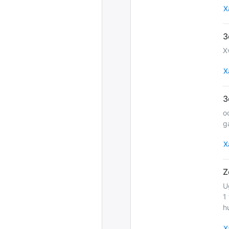
Х
Х
Х
o
g
Х
U
1
h
Х