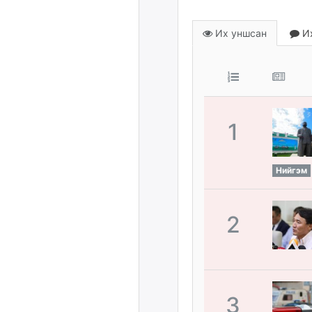
Их уншсан
Их
1
Нийгэм
2
3