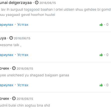
dunai delgerzayaa ·
2016/06/15
i lav ih surguuli togsgood baahan l ortei uldsen shuu gehdee bi gom
huu yaagaad gevel hoorhon huutei
·
ариулах
Устгах
-
0
Tuya ·
2016/06/15
wesome talk ,
·
ариулах
Устгах
-
0
Зочин ·
2016/06/15
iyee unelcheed yu shagaad baigaan ganaa
·
ариулах
Устгах
-
0
Зочин ·
2016/06/15
udnii bulai chin sogtuu bna shd