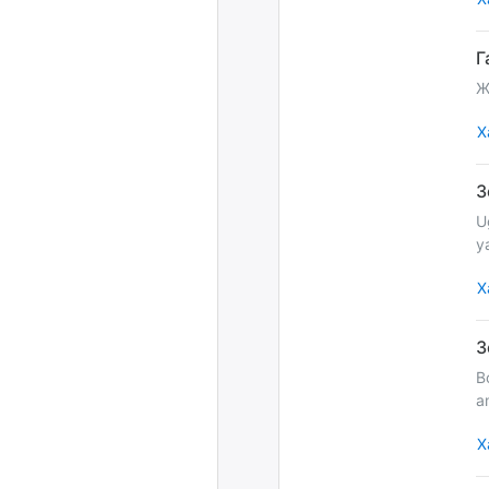
Ж
Х
U
y
Х
B
a
Х