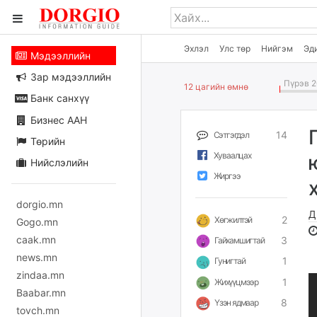
Эхлэл
Улс төр
Нийгэм
Эд
Мэдээллийн
Зар мэдээллийн
Пүрэв 2
12 цагийн өмнө
Банк санхүү
Бизнес ААН
14
Сэтгэгдэл
Төрийн
Хуваалцах
Нийслэлийн
Жиргээ
dorgio.mn
Д
2
Хөгжилтэй
Gogo.mn
caak.mn
3
Гайхамшигтай
news.mn
1
Гунигтай
zindaa.mn
1
Жихүүцмээр
Baabar.mn
8
Үзэн ядмаар
tovch.mn