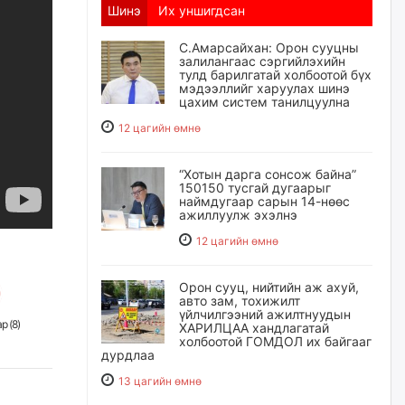
Шинэ
Их уншигдсан
С.Амарсайхан: Орон сууцны
залилангаас сэргийлэхийн
тулд барилгатай холбоотой бүх
мэдээллийг харуулах шинэ
цахим систем танилцуулна
12 цагийн өмнө
“Хотын дарга сонсож байна”
150150 тусгай дугаарыг
наймдугаар сарын 14-нөөс
ажиллуулж эхэлнэ
12 цагийн өмнө
Орон сууц, нийтийн аж ахуй,
авто зам, тохижилт
үйлчилгээний ажилтнуудын
р (
8
)
ХАРИЛЦАА хандлагатай
холбоотой ГОМДОЛ их байгааг
дурдлаа
13 цагийн өмнө