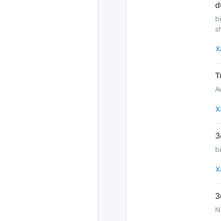
b
s
Х
A
Х
b
Х
N