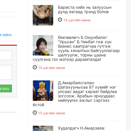
Бариста хийх нь залуусын
дунд яагаад трэнд болов
14 цагийн өмнө
х зүйлс
Өмгөөлөгч Б.Оюунбилэг:
"Урьхан" Б.Чинбат гэж хүн
бизнес хамтрагчаа гүтгэж
хууль хяналтын байгууллагаар
шалгуулж, торны цаана
суулгана гэх мэтээр дарамталдаг
15 цагийн өмнө
Д.Амарбаясгалан:
Шатахууныхаа 97 хувийг нэг
гээх
улсаас авдаг хараат байдлаа
зогсоож, Арабын орнуудаас
нийлүүлэх ажлыг сэргээх
ёстой
15 цагийн өмнө
Худалдагч Н.Амарзаяа: