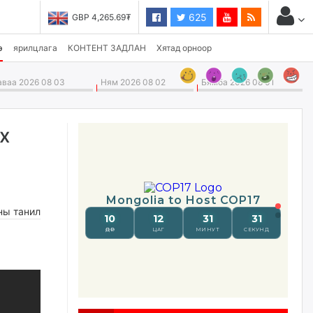
625
P 4,265.69₮
USD 3,496.90₮
э
ярилцлага
КОНТЕНТ ЗАДЛАН
Хятад орноор
ваа 2026 08 03
Ням 2026 08 02
Бямба 2026 08 01
х
ны танил