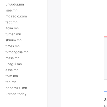
unuudur.mn
isee.mn
mglradio.com
fact.mn
itoim.mn
tumen.mn
shuum.mn
times.mn
tvmongolia.mn
mass.mn
unegui.mn
assa.mn
toim.mn
tac.mn
paparazzi.mn
unread.today
H