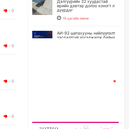
Дэлгүүрийн 32 хуудастай
өрийн дэвтэр долоо хоногт л
дүүрдэг
-
0
16 цагийн өмнө
АИ-92 шатахууны нийлүүлэлт
тасралтгүй үргэлжилж байна
-
0
16 цагийн өмнө
I ангийн цахим бүртгэл энэ
сарын 17-ноос эхэлнэ
17 цагийн өмнө
-
0
Үндсэн хууль зөрчсөн
Х.Булгантуяа, үндэсний эв
нэгдэлд харшилсан
М.Нарантуяа-Нара нарт хэзээ
хариуцлага тооцох вэ?
-
0
17 цагийн өмнө