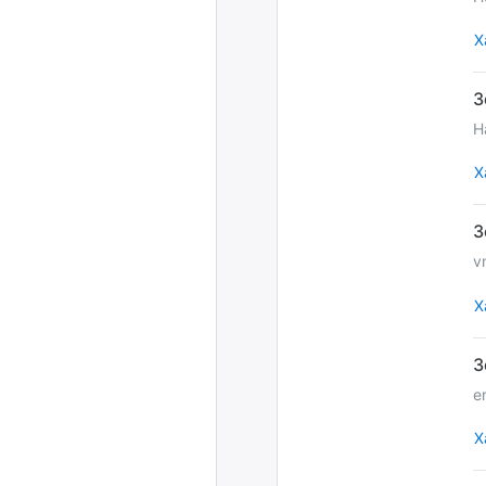
Х
Н
Х
v
Х
e
Х