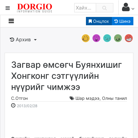
Онцлох
Шинэ
Мэдээллийн
Зар мэдээллийн
Архив
Банк санхүү
Бизнес ААН
Төрийн
Загвар өмсөгч Буянхишиг
Нийслэлийн
Хонгконг сэтгүүлийн
нүүрийг чимжээ
dorgio.mn
Gogo.mn
С.Отгон
Шар мэдээ
,
Олны танил
caak.mn
2013-
2026-
2013/02/28
news.mn
02-
08-
28
07
zindaa.mn
00:21:22
17:19:33
Baabar.mn
tovch.mn