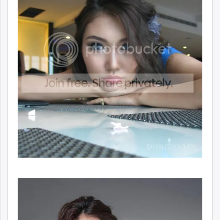
unuudur.mn
isee.mn
mglradio.com
fact.mn
itoim.mn
tumen.mn
shuum.mn
times.mn
tvmongolia.mn
mass.mn
unegui.mn
assa.mn
toim.mn
tac.mn
paparazzi.mn
unread.today