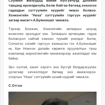
Сүүлийн жилүүдэд манай бүсгүйчүүд дэлхийн
ikon.mn
тавцанд өрсөлдөхүйц болж байгаа бөгөөд эхнээсээ
mnb.mn
гадаадын сэтгүүлийн нүүрийг чимэх болжээ.
Хонконгийн “Hosa” сэтгүүлийн тэргүүн нүүрийг
Livetv.mn
загвар өмсөгч А.Буянхишиг чимжээ.
Eguur.mn
24tsag.mn
Тэрээр Бээжин, Хонконгийн загварын шоунд
shuud.mn
ихэвчлэн оролцдог юм. Загварын ертөнцөөс гадна
боловсрол сайтай хэмээн түүнийг үнэлдэг. Англи,
eagle.mn
Солонгос хэлийг гаргуун эзэмшсэн гэх А.Буянхишиг
ergelt.mn
нь Ази Номхон далайн хөрөнгө оруулалтын түнш
zarig.mn
компанид маркетингийн менежерээр ажилладаг юм
today.mn
байна.
zuv.mn
Эрч хүчтэй, ажил хэрэгч энэ бүсгүй бялдаржуулах
mminfo.mn
урлагаар хичээллэдэг бөгөөд энэ имижээрээ
ugluu.mn
спортын “Hosa” сэтгүүлийн эхний нүүрийг чимжээ.
urlag.mn
С.Отгон
unen.mn
asu.mn
shudarga.mn
shuurhai.mn