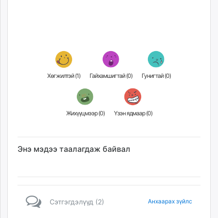
Хөгжилтэй (
1
)
Гайхамшигтай (
0
)
Гунигтай (
0
)
Жихүүцмээр (
0
)
Үзэн ядмаар (
0
)
Энэ мэдээ таалагдаж байвал
Сэтгэгдэлүүд (2)
Анхаарах зүйлс