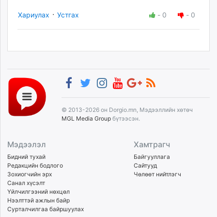
·
Хариулах
Устгах
-
0
-
0
© 2013-2026 он Dorgio.mn, Мэдээллийн хөтөч
MGL Media Group
бүтээсэн.
Мэдээлэл
Хамтрагч
Бидний тухай
Байгууллага
Редакцийн бодлого
Сайтууд
Зохиогчийн эрх
Чөлөөт нийтлэгч
Санал хүсэлт
Үйлчилгээний нөхцөл
Нээлттэй ажлын байр
Сурталчилгаа байршуулах