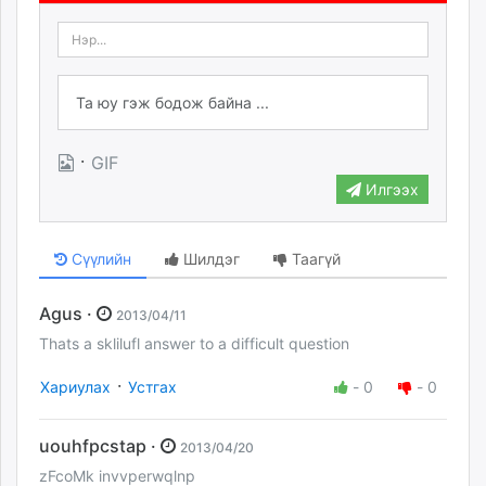
·
GIF
Илгээх
Сүүлийн
Шилдэг
Таагүй
Agus ·
2013/04/11
Thats a sklilufl answer to a difficult question
·
Хариулах
Устгах
-
0
-
0
uouhfpcstap ·
2013/04/20
zFcoMk invvperwqlnp