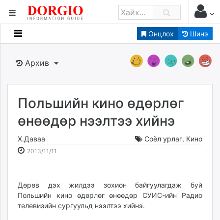
Онцлох
Шинэ
Мэдээллийн
Зар мэдээллийн
Архив
Банк санхүү
Бизнес ААН
Төрийн
Польшийн кино өдөрлөг
Нийслэлийн
өнөөдөр нээлтээ хийнэ
Х.Даваа
Соёл урлаг
,
Кино
dorgio.mn
2013-
2026-
2013/11/11
Gogo.mn
11-
08-
caak.mn
11
08
news.mn
17:39:44
04:42:49
Дөрөв дэх жилдээ зохион байгуулагдаж буй
zindaa.mn
Польшийн кино өдөрлөг өнөөдөр СУИС-ийн Радио
Baabar.mn
телевизийн сургуульд нээлтээ хийнэ.
tovch.mn