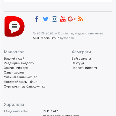
© 2013-2026 он Dorgio.mn, Мэдээллийн хөтөч
MGL Media Group
бүтээсэн.
Мэдээлэл
Хамтрагч
Бидний тухай
Байгууллага
Редакцийн бодлого
Сайтууд
Зохиогчийн эрх
Чөлөөт нийтлэгч
Санал хүсэлт
Үйлчилгээний нөхцөл
Нээлттэй ажлын байр
Сурталчилгаа байршуулах
Харилцаа
Мэдээний алба:
7711 4747
dorgio.news@yahoo.com