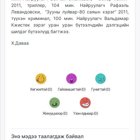
2011, триллер, 104 мин. Найруулагч Рафаэль
unuudur.mn
Левандовски, “Зууны луйвар-80 саяын хэрэг” 2011,
isee.mn
түүхэн криминал, 100 мин. Найруулагч Вальдемар
mglradio.com
Кжистек зэрэг уран уран бүтээлчдийн дэлгэцийн
fact.mn
шилдэг бүтээлүүд багтжээ.
itoim.mn
Х.Даваа
tumen.mn
shuum.mn
times.mn
tvmongolia.mn
mass.mn
unegui.mn
Хөгжилтэй (
0
)
Гайхамшигтай (
0
)
Гунигтай (
0
)
assa.mn
toim.mn
tac.mn
Жихүүцмээр (
0
)
Үзэн ядмаар (
0
)
paparazzi.mn
unread.today
Энэ мэдээ таалагдаж байвал