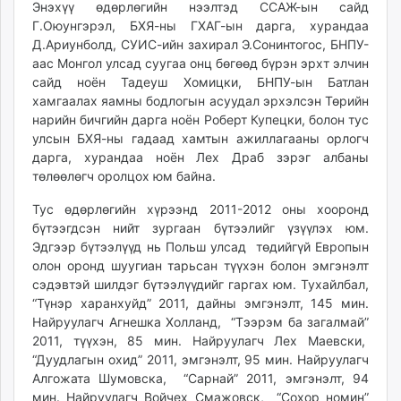
Энэхүү өдөрлөгийн нээлтэд ССАЖ-ын сайд
ikon.mn
Г.Оюунгэрэл, БХЯ-ны ГХАГ-ын дарга, хурандаа
mnb.mn
Д.Ариунболд, СУИС-ийн захирал Э.Сонинтогос, БНПУ-
Livetv.mn
аас Монгол улсад суугаа онц бөгөөд бүрэн эрхт элчин
Eguur.mn
сайд ноён Тадеуш Хомицки, БНПУ-ын Батлан
хамгаалах яамны бодлогын асуудал эрхэлсэн Төрийн
24tsag.mn
нарийн бичгийн дарга ноён Роберт Купецки, болон тус
shuud.mn
улсын БХЯ-ны гадаад хамтын ажиллагааны орлогч
eagle.mn
дарга, хурандаа ноён Лех Драб зэрэг албаны
ergelt.mn
төлөөлөгч оролцох юм байна.
zarig.mn
Тус өдөрлөгийн хүрээнд 2011-2012 оны хооронд
today.mn
бүтээгдсэн нийт зургаан бүтээлийг үзүүлэх юм.
zuv.mn
Эдгээр бүтээлүүд нь Польш улсад төдийгүй Европын
mminfo.mn
олон оронд шуугиан тарьсан түүхэн болон эмгэнэлт
ugluu.mn
сэдэвтэй шилдэг бүтээлүүдийг гаргах юм. Тухайлбал,
“Түнэр харанхуйд” 2011, дайны эмгэнэлт, 145 мин.
urlag.mn
Найруулагч Агнешка Холланд, “Тээрэм ба загалмай”
unen.mn
2011, түүхэн, 85 мин. Найруулагч Лех Маевски,
asu.mn
“Дуудлагын охид” 2011, эмгэнэлт, 95 мин. Найруулагч
shudarga.mn
Алгожата Шумовска, “Сарнай” 2011, эмгэнэлт, 94
shuurhai.mn
мин. Найруулагч Войчех Смажовск, “Сохор номин”