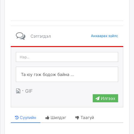
Сэтгэгдэл
Анхаарах зүйлс
·
GIF
Илгээх
Сүүлийн
Шилдэг
Таагүй